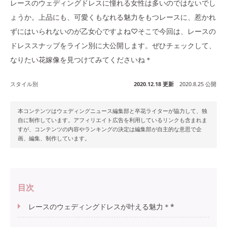
レースのウェディングドレスに憧れる女性は多いのではないでし
ょうか。上品にも、可愛くもなれる魅力をもつレースに、惹かれ
ずにはいられないのが乙女心ですよね♡そこで今回は、レースの
ドレススナップをライン別に大公開します。ぜひチェックして、
なりたい花嫁像を見つけてみてくださいね＊
スタイル別
2020.12.18 更新
2020.8.25 公開
本コンテンツはウェディングニュース編集部と卒花ライターが協力して、独
自に制作しています。アフィリエイト広告を利用しているリンクも含まれま
すが、コンテンツの内容やランキングの決定は編集部が自主的な意思で企
画、編集、制作しています。
目次
レースのウェディングドレスが叶える魅力＊*