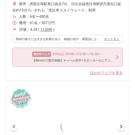
最寄：
JR恵比寿駅東口徒歩7分、日比谷線恵比寿駅JR方面出口徒
歩約10分※いずれも「恵比寿スカイウォーク」利用
人数：
6名
〜
480名
費用：
61
名
／
387
万円
評価：
4.28
(
1120
件
)
高砂の後ろには大きな絵画があり、絨毯の色や、調度品によりゴージャスな雰囲気があります。あまり装飾が多くなくても映える会場です。
続きを見る
8/15
(土)
09:00〜/13:00〜/16:30〜
受付中フェア
【Westinで贅沢体験】チャペル見学×モダンヨーロピアン会場コーディネート紹介＆期間限定スイーツ試食｜馬車見学も
ほかのフェアを見る