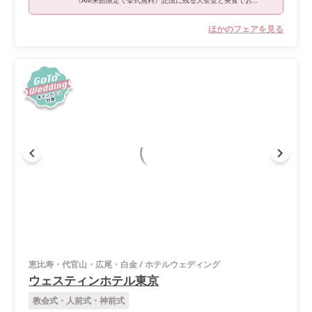
《AM来館限定で挙式無料》記憶に残る大聖堂と美食でおもてなし！黒毛和牛4万試食で神奈川県料理ランキング1位の実力を体験＊
ほかのフェアを見る
恵比寿・代官山・広尾・白金
/
ホテルウェディング
ウェスティンホテル東京
教会式・人前式・神前式