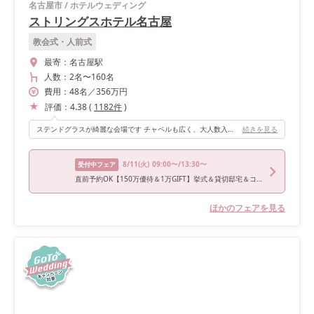
名古屋市
/
ホテルウェディング
ストリングスホテル名古屋
教会式・人前式
最寄：
名古屋駅
人数：
2名
〜
160名
費用：
48
名
／
356
万円
評価：
4.38
(
1182
件
)
ステンドグラスが綺麗な会場です チャペルも広く、大人数入ることができます
続きを見る
8/11
(火)
09:00〜/13:30〜
受付中フェア
直前予約OK【150万優待＆1万GIFT】挙式＆貸切邸宅＆コース試食付
ほかのフェアを見る