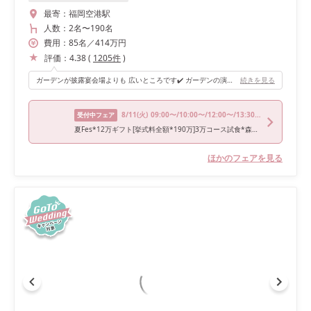
最寄：
福岡空港駅
人数：
2名
〜
190名
費用：
85
名
／
414
万円
評価：
4.38
(
1205
件
)
ガーデンが披露宴会場よりも 広いところです✔️ ガーデンの演出をすることが可能‼︎ 私はナイトウエディングだったので 花火の演出とデザートビュッフェをしました❤︎
続きを見る
8/11
(火)
09:00〜/10:00〜/12:00〜/13:30〜/18:00〜
受付中フェア
夏Fes*12万ギフト[挙式料全額*190万]3万コース試食*森のチャペル
ほかのフェアを見る