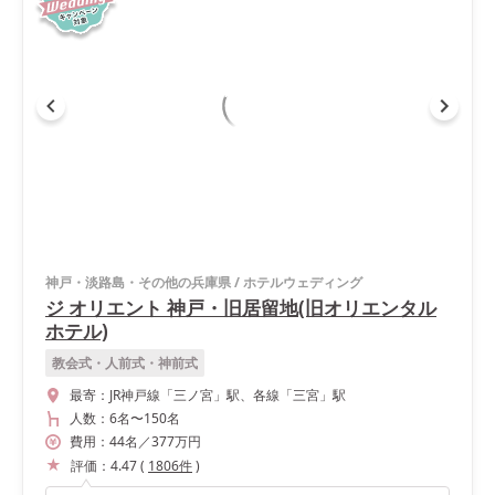
神戸・淡路島・その他の兵庫県
/
ホテルウェディング
ジ オリエント 神戸・旧居留地(旧オリエンタル
ホテル)
教会式・人前式・神前式
最寄：
JR神戸線「三ノ宮」駅、各線「三宮」駅
人数：
6名
〜
150名
費用：
44
名
／
377
万円
評価：
4.47
(
1806
件
)