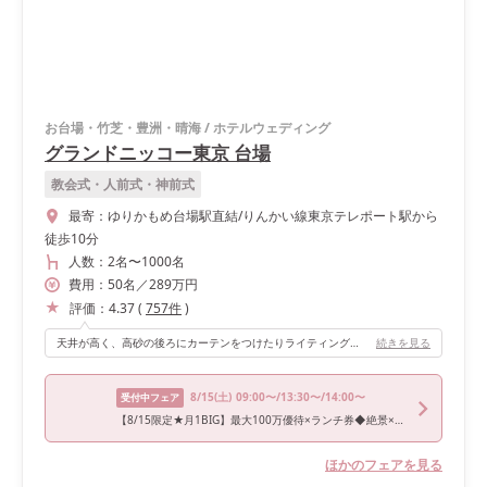
お台場・竹芝・豊洲・晴海
/
ホテルウェディング
グランドニッコー東京 台場
教会式・人前式・神前式
最寄：
ゆりかもめ台場駅直結/りんかい線東京テレポート駅から
徒歩10分
人数：
2名
〜
1000名
費用：
50
名
／
289
万円
評価：
4.37
(
757
件
)
天井が高く、高砂の後ろにカーテンをつけたりライティングロゴを映したり、プロジェクションマッピングや音響も何種類かあったりと色々な演出で色んな魅せ方ができる点がオススメです！私はムービングライトをつけて オープニング前にライブのような演出をしました。
続きを見る
8/15
(土)
09:00〜/13:30〜/14:00〜
受付中フェア
【8/15限定★月1BIG】最大100万優待×ランチ券◆絶景×牛フィレ
ほかのフェアを見る