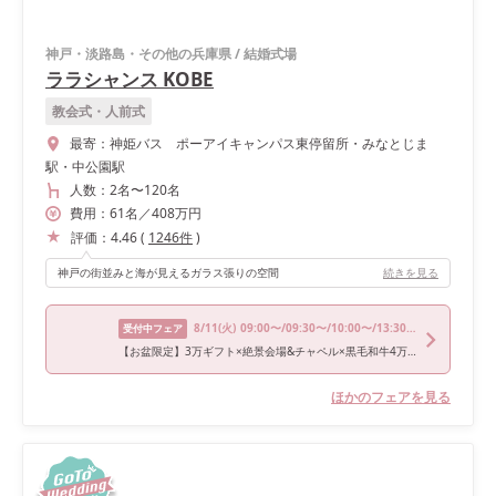
神戸・淡路島・その他の兵庫県
/
結婚式場
ララシャンス KOBE
教会式・人前式
最寄：
神姫バス ポーアイキャンパス東停留所・みなとじま
駅・中公園駅
人数：
2名
〜
120名
費用：
61
名
／
408
万円
評価：
4.46
(
1246
件
)
神戸の街並みと海が見えるガラス張りの空間
続きを見る
8/11
(火)
09:00〜/09:30〜/10:00〜/13:30〜/17:30〜
受付中フェア
【お盆限定】3万ギフト×絶景会場&チャペル×黒毛和牛4万試食
ほかのフェアを見る