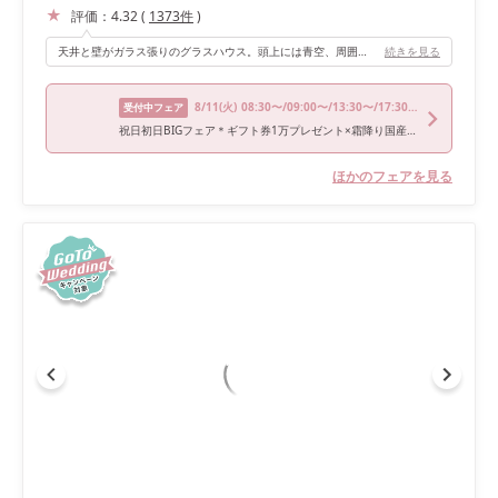
評価：
4.32
(
1373
件
)
天井と壁がガラス張りのグラスハウス。頭上には青空、周囲には専用ガーデンの緑が広がり、まさに天空のステージとも言える非日常空間でした♡
続きを見る
8/11
(火)
08:30〜/09:00〜/13:30〜/17:30〜
受付中フェア
祝日初日BIGフェア＊ギフト券1万プレゼント×霜降り国産牛試食
ほかのフェアを見る