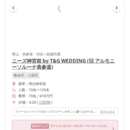
青山・表参道・渋谷
/
結婚式場
ニーズ神宮前 by T&G WEDDING (旧 アルモニ
ーソルーナ表参道)
教会式・人前式
最寄：
明治神宮前
人数：
10名
〜
120名
費用：
70
名
／
418
万円
評価：
4.26
(
1157
件
)
ファーストバイトでのビッグスプーンがすごく盛り上がりました。デザートブッフェも豪華さを演出できておススメです。
続きを見る
8/11
(火)
08:45〜/09:00〜/14:15〜/14:30〜/17:00〜
受付中フェア