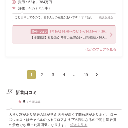
費用：
62
名
／
384
万円
評価：
4.39
(
755
件
)
こじまりしてるので、皆さんとの距離が近いです！ すぐ話しかけれるし、入場のときも目合いまくりです(*^^*)また、2階の階段からの入場、もしくはガーデンからの入場が可能です！
続きを見る
8/11
(火)
09:00〜/09:15〜/14:15〜/14:30〜/18:00〜
受付中フェア
【祝日限定】模擬挙式×季節の逸品試食×大階段演出×10大特典
ほかのフェアを見る
1
2
3
4
...
45
新着口コミ
5
/ 先輩花嫁
大きな窓があり皇居の緑が見え 天井が高くて開放感があります。 ロー
ズウェストはチャペルのあるフロアより 下の階になるので同じ皇居側
の景色でも 違った雰囲気になります。
続きを見る