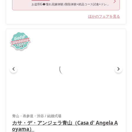
お盆BIG◆憧れ花嫁体験♪階段体験×絶品コース試食×ドレス試着*Amazon1万円＆140万優待
ほかのフェアを見る
青山・表参道・渋谷
/
結婚式場
カサ・デ・アンジェラ青山（Casa d' Angela A
oyama）