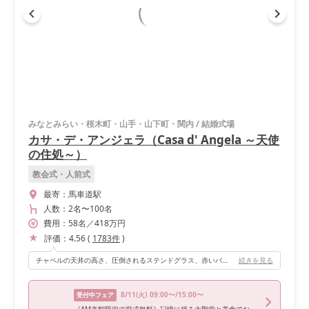
みなとみらい・桜木町・山手・山下町・関内
/
結婚式場
カサ・デ・アンジェラ（Casa d' Angela ～天使
の住処～）
教会式・人前式
最寄：
馬車道駅
人数：
2名
〜
100名
費用：
58
名
／
418
万円
評価：
4.56
(
1783
件
)
チャペルの天井の高さ、圧倒されるステンドグラス、赤いバージンロード、長さもいいし、バージンロードのサイドのゆりのお花も綺麗！！！ そして何より、プラネタリウム演出や、天使の羽が降ってくる演出も最高！！！パイプオルガンや聖歌隊の生歌も最高でした！
続きを見る
8/11
(火)
09:00〜/15:00〜
受付中フェア