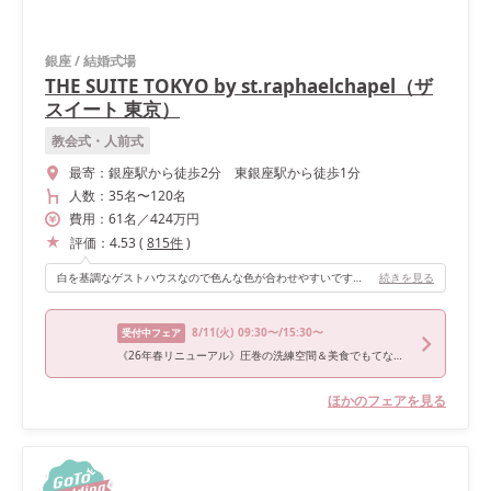
銀座
/
結婚式場
THE SUITE TOKYO by st.raphaelchapel（ザ
スイート 東京）
教会式・人前式
最寄：
銀座駅から徒歩2分 東銀座駅から徒歩1分
人数：
35名
〜
120名
費用：
61
名
／
424
万円
評価：
4.53
(
815
件
)
白を基調なゲストハウスなので色んな色が合わせやすいです。入場の時に写真のプロジェクションマッピングをしてもらいました。
続きを見る
8/11
(火)
09:30〜/15:30〜
受付中フェア
《26年春リニューアル》圧巻の洗練空間＆美食でもてなす新しいスタイル！黒毛和牛4万試食＆骨格診断付
ほかのフェアを見る