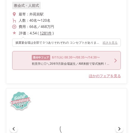
教会式・人前式
最寄：
外苑前駅
人数：
40名
〜
120名
費用：
66
名
／
468
万円
評価：
4.54
(
1281
件
)
披露宴会場は全部で３つありそれぞれの コンセプトがあります。 螺旋階段があったりオープンキッチンがあったり 会場によって雰囲気もガラリと変えられます☺︎ また、ウェディングケーキは最初から置いておくか 運んで来てもらうかの選択ができます。 運んで来てもらう方法や衣装なども細かく お願いすることができ、より思い出に残る ケーキ入刀になると思います。
続きを見る
8/11
(火)
08:30〜/08:35〜/14:30〜
受付中フェア
初見学に◎＼26年9月新会場誕生／AM来館で挙式無料！洗練された空間美×記憶に残る美食でおもてなし＊骨格診断＆お似合いドレス提案など上質花嫁ALL体験！黒毛和牛4万試食付
ほかのフェアを見る