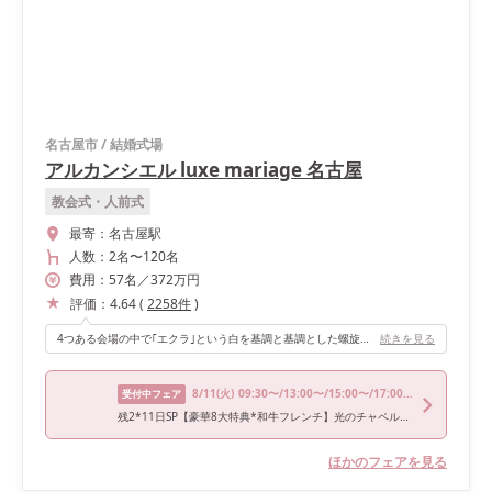
名古屋市
/
結婚式場
アルカンシエル luxe mariage 名古屋
教会式・人前式
最寄：
名古屋駅
人数：
2名
〜
120名
費用：
57
名
／
372
万円
評価：
4.64
(
2258
件
)
4つある会場の中で｢エクラ｣という白を基調と基調とした螺旋階段のある会場を選びました。 コーディネートしやすく、女の子らしい柔らかい雰囲気がお気に入りでした。 白なのでどんな装花にも合いコーディネートしやすく、憧れの螺旋階段からの入場はまるでお姫様になった気分でした。 全天候対応型のインナーテラスもついており、デザートビュッフェをしたりや写真映えするフォトスポットもありよかったです。
続きを見る
8/11
(火)
09:30〜/13:00〜/15:00〜/17:00〜
受付中フェア
残2*11日SP【豪華8大特典*和牛フレンチ】光のチャペル×ゲスト目線で体感フェア
ほかのフェアを見る