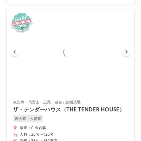
恵比寿・代官山・広尾・白金
/
結婚式場
ザ・テンダーハウス（THE TENDER HOUSE）
教会式・人前式
最寄：
白金台駅
人数：
20名
〜
120名
費用：
71
名
／
460
万円