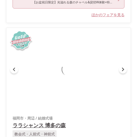
【お盆祝日限定】光溢れる森のチャペル&貸切W体験×特選牛試食
ほかのフェアを見る
福岡市・周辺
/
結婚式場
ララシャンス 博多の森
教会式・人前式・神前式