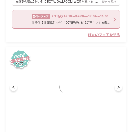
披露宴会場は5階のTHE ROYAL BALLROOM WESTを選びました。 オリエンタルホテルには大きく分けて3種類の会場があり、本当は黒シャンデリアが素敵な6階のTHE ORIENTAL ROOMが希望でした。 しかし、思ったよりもゲストが増えてしまったので、もう１つ広い会場であるTHE ROYAL BALLROOM WESTに変更していただきました。 こちらの会場は金屏風が印象的で、西洋と東洋の雰囲気が入り混じっているので、ドレスも和装もどちらも着たい！という方には特にピッタリだと思います。 私は和装はしなかったので、装花担当の方に相談して、金屏風が目立ちすぎないように会場をコーディネートしていただきました。 案内は着席100名までとのことでしたが、80名くらいがベストな印象でした。
続きを見る
8/11
(火)
08:30〜/09:00〜/12:00〜/15:00〜
受付中フェア
直前◎【祝日限定特典】150万円優待&12万円ギフト★豪華20大特典♪
ほかのフェアを見る