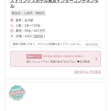
ストリングスホテル東京インターコンチネンタ
ル
教会式・人前式・神前式
最寄：
品川駅
人数：
2名
〜
120名
費用：
56
名
／
431
万円
評価：
4.63
(
1047
件
)
横長で見渡しやすく、ゲストとの距離も近くてアットホームな会場でした。15時頃からのスタートで冬だったので後半にかけて日が落ち、雰囲気が変わっていったのもよかったです。
続きを見る
8/11
(火)
09:00〜/14:00〜/18:00〜
受付中フェア
残2《リニューアル》実績のある”おもてなし”◆品川駅直結WD◆美食体験
ほかのフェアを見る