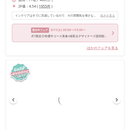
評価：
4.54
(
1955
件
)
インテリアはすでに完成しているので、その雰囲気を壊さないように自分の好きなテイストを加えていくと、オシャレ感が増すと思います。
続きを見る
8/11
(火)
09:00〜/14:00〜
受付中フェア
月1限定◇特選牛コース美食×緑彩るデザイナーズ貸切邸宅*演出体験&豪華20大特典《1件目の見学限定！デザイナーズチャペル挙式料15万＆最旬揃うインポートドレス40万プレゼント♪》
ほかのフェアを見る