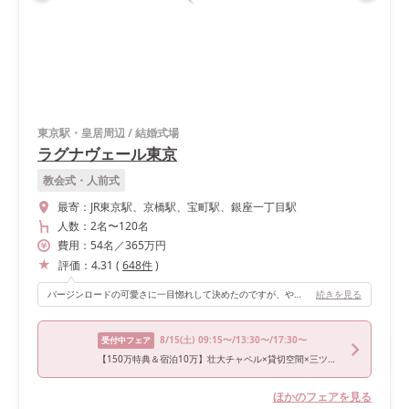
東京駅・皇居周辺
/
結婚式場
ラグナヴェール東京
教会式・人前式
最寄：
JR東京駅、京橋駅、宝町駅、銀座一丁目駅
人数：
2名
〜
120名
費用：
54
名
／
365
万円
評価：
4.31
(
648
件
)
バージンロードの可愛さに一目惚れして決めたのですが、やはりベールダウンや歩く姿、 後ろ姿などどの写真を見ても、 お花がガラスの下で咲くバージンロードは、 写真に映えました。 とくにドレス姿の自分が、 そのバージンロードに反射する写真はとても気に入りました。 天井も高く、シャンデリアも素敵で、 晴れの日なら自然光もたくさん入ってとても綺麗だと思います。
続きを見る
8/15
(土)
09:15〜/13:30〜/17:30〜
受付中フェア
【150万特典＆宿泊10万】壮大チャペル×貸切空間×三ツ星4万試食
ほかのフェアを見る