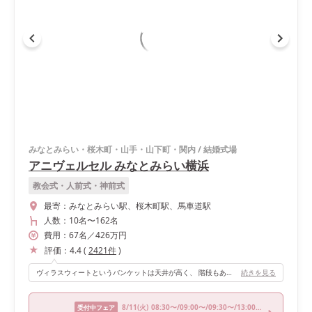
みなとみらい・桜木町・山手・山下町・関内
/
結婚式場
アニヴェルセル みなとみらい横浜
教会式・人前式・神前式
最寄：
みなとみらい駅、桜木町駅、馬車道駅
人数：
10名
〜
162名
費用：
67
名
／
426
万円
評価：
4.4
(
2421
件
)
ヴィラスウィートというバンケットは天井が高く、 階段もあり、可愛いのが好きな方にはもってこいな会場です！ 私好みで、夢のような幸せな時間を過ごすことができました。
続きを見る
8/11
(火)
08:30〜/09:00〜/09:30〜/13:00〜/15:00〜
受付中フェア