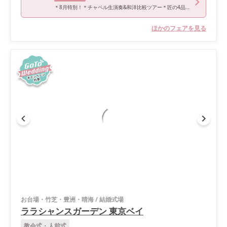
＊8月特別！＊チャペル生演奏&和洋比較ツアー＊匠の4品試食会！
ほかのフェアを見る
お台場・竹芝・豊洲・晴海
/
結婚式場
ララシャンスガーデン 東京ベイ
教会式・人前式