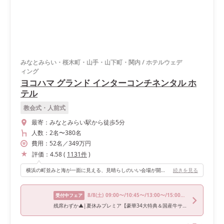
みなとみらい・桜木町・山手・山下町・関内
/
ホテルウェデ
ィング
ヨコハマ グランド インターコンチネンタル ホ
テル
教会式・人前式
最寄：
みなとみらい駅から徒歩5分
人数：
2名
〜
380名
費用：
52
名
／
349
万円
評価：
4.58
(
1131
件
)
横浜の町並みと海が一面に見える、見晴らしのいい会場が開放感があって最高でした！
続きを見る
8/8
(土)
09:00〜/10:45〜/13:00〜/15:00〜/17:00〜
受付中フェア
残席わずか▲|夏休みプレミア【豪華34大特典＆国産牛サーロイン試食】海×緑*非日常感溢れるみなとみらい絶景《年イチお得なプレミアムフェア！ドレス優待＆宿泊券プレゼントも！》