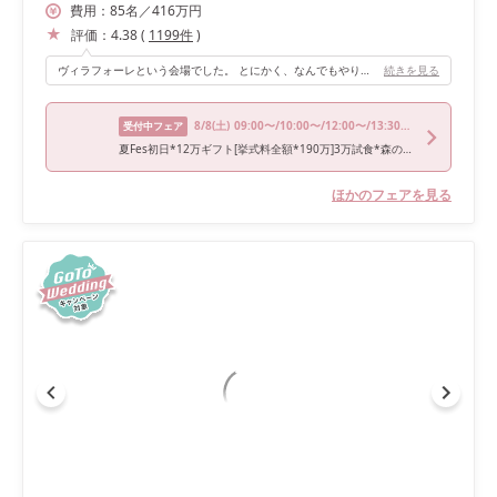
費用：
85
名
／
416
万円
評価：
4.38
(
1199
件
)
ヴィラフォーレという会場でした。 とにかく、なんでもやりたいことを受け入れてくださいました。 メインバック(高砂裏)からの入場、ジェット風船を100名規模でテラスで実施させてくれたり、お色直しあとは2階から階段を使っての登場などなど。 書ききれないほどたくさんの演出を盛り込みましたが、全て快く受け入れてくださいました！！
続きを見る
8/8
(土)
09:00〜/10:00〜/12:00〜/13:30〜/18:00〜
受付中フェア
夏Fes初日*12万ギフト[挙式料全額*190万]3万試食*森のチャペル
ほかのフェアを見る