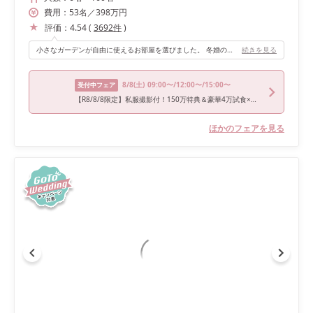
費用：
53
名
／
398
万円
評価：
4.54
(
3692
件
)
小さなガーデンが自由に使えるお部屋を選びました。 冬婚のため装飾等なにもしませんでしたが、窓一面から緑が見えるので、テーマであるナチュラルさをより出すことが出来ました。暖かい気候の時なら、自分たちだけのガーデンでデザートビュッフェなどに使えるので、とても良い空間だと思います。
続きを見る
8/8
(土)
09:00〜/12:00〜/15:00〜
受付中フェア
【R8/8/8限定】私服撮影付！150万特典＆豪華4万試食×挙式ドレス
ほかのフェアを見る