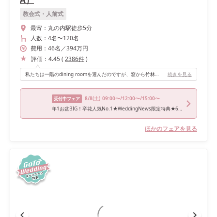
教会式・人前式
最寄：
丸の内駅徒歩5分
人数：
4名
〜
120名
費用：
46
名
／
394
万円
評価：
4.45
(
2386
件
)
私たちは一階のdining roomを選んだのですが、窓から竹林のグリーンがよく見えて、装花控えめでも華やかに見えます。 ドレスにもお着物にもよく合う和モダンな雰囲気がおすすめポイントです！
続きを見る
8/8
(土)
09:00〜/12:00〜/15:00〜
受付中フェア
年1お盆BIG！卒花人気No.1★WeddingNews限定特典★6万ギフト【レストランチケット＆150万特典】フロア貸切＆光と緑の感動チャペル＆最新ドレス体験《口コミで高評価◎》雲丹イセエビ×和牛ミシュラン贅沢4万フルコース試食
ほかのフェアを見る