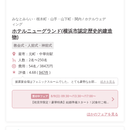
みなとみらい・桜木町・山手・山下町・関内
/
ホテルウェデ
ィング
ホテルニューグランド(横浜市認定歴史的建造
物)
教会式・人前式・神前式
最寄：
元町・中華街駅
人数：
2名
〜
250名
費用：
54
名
／
384
万円
評価：
4.68
(
947
件
)
披露宴会場はフェニックスルームでした。 とても豪勢なお部屋です！歴史的建造物なので、他の式場とは一味ちがうクラシカルな結婚式ができます。
続きを見る
8/9
(日)
09:30〜/13:30〜/17:00〜
受付中フェア
【初見学限定！豪華特典】結婚準備スタート！試食付ご相談会
ほかのフェアを見る