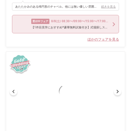
あたたかみのある楕円形のチャペル。他には無い優しい雰囲気でとってもお気に入りでした。また、挙式の中にファミリーセレモニー(両親に感謝を伝える時間)があったのもとても良かったポイントです。
続きを見る
8/8
(土)
08:30〜/09:00〜/15:00〜/17:00〜/17:30〜
受付中フェア
【1件目見学におすすめ*豪華無料試食付き】式場探しスタートフェア
ほかのフェアを見る