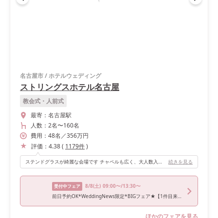
名古屋市
/
ホテルウェディング
ストリングスホテル名古屋
教会式・人前式
最寄：
名古屋駅
人数：
2名
〜
160名
費用：
48
名
／
356
万円
評価：
4.38
(
1179
件
)
ステンドグラスが綺麗な会場です チャペルも広く、大人数入ることができます
続きを見る
8/8
(土)
09:00〜/13:30〜
受付中フェア
前日予約OK*WeddingNews限定*BIGフェア★【1件目来館で2泊3日宿泊＆ペア食事券&ドレス2着プレゼント】＼最大120万円優待／光と緑のチャペル＆和牛×フォアグラ×3万円相当コース試食《人気NO.1★憧れのホテルW》
ほかのフェアを見る