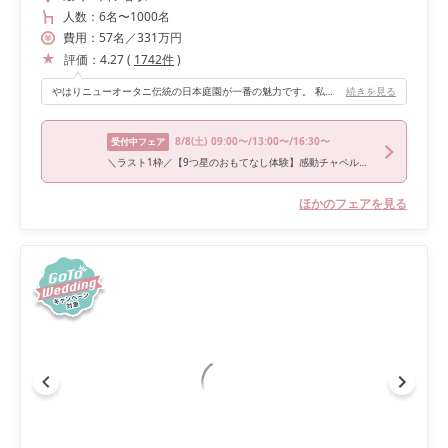
人数：
6名
〜
1000名
費用：
57
名
／
331
万円
評価：
4.27
(
1742
件
)
やはりニューオータニ伝統の日本庭園が一番の魅力です。 私たちは乾杯の挨拶とともにカーテンを開けてもらいましたが、雨の日にもかかわらず圧巻でした。 会場は横長な作りで、ゲストとの距離感が近いことも良かったポイントです。
続きを見る
8/8
(土)
09:00〜/13:00〜/16:30〜
受付中フェア
＼ラスト1枠／【9つ星のおもてなし体験】感動チャペル入場×庭園臨む会場見学《来館特典》“食のニューオータニ”ランチビュッフェご招待
ほかのフェアを見る