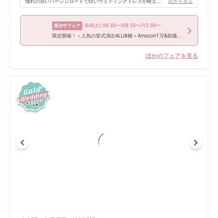
憧れの赤いバージンロードで白いウェディングドレスが映えて素敵な写真が残せました！ 綺麗なステンドグラスが壮大でゲストからもお褒めの言葉をたくさん頂きました！ パイプオルガンが素敵で、生演奏と生の聖歌隊でより感動的な挙式になりました！
続きを見る
8/8
(土)
08:30〜/08:35〜/13:30〜
受付中フェア
限定開催！＜人気の挙式演出ALL体験＞Amazon1万&前撮りプレゼント付きBIGフェア◇黒毛和牛4万コース＆アフタヌーンティー試食◇初見学におススメ◎記憶に残る空間美*憧れ大聖堂
ほかのフェアを見る