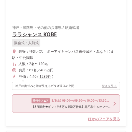
神戸・淡路島・その他の兵庫県
/
結婚式場
ララシャンス KOBE
教会式・人前式
最寄：
神姫バス ポーアイキャンパス東停留所・みなとじま
駅・中公園駅
人数：
2名
〜
120名
費用：
61
名
／
408
万円
評価：
4.46
(
1239
件
)
神戸の街並みと海が見えるガラス張りの空間
続きを見る
8/8
(土)
09:00〜/09:30〜/10:00〜/13:30〜/17:30〜
受付中フェア
【8月限定★ギフト券3万＆150万特典】黒毛和牛＆オマール試食
ほかのフェアを見る