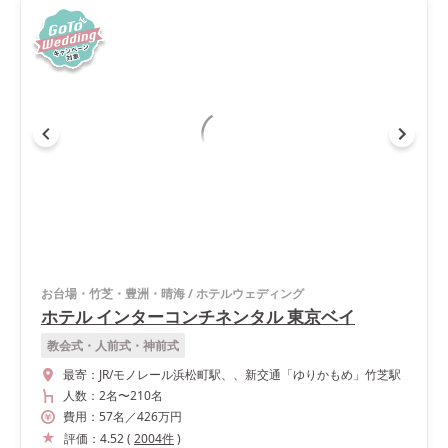
お台場・竹芝・豊洲・晴海
/
ホテルウェディング
ホテル インターコンチネンタル 東京ベイ
教会式・人前式・神前式
最寄：
JR/モノレール浜松町駅、、新交通「ゆりかもめ」竹芝駅
人数：
2名
〜
210名
費用：
57
名
／
426
万円
評価：
4.52
(
2004
件
)