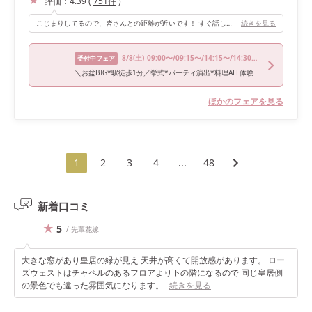
評価：
4.39
(
751
件
)
こじまりしてるので、皆さんとの距離が近いです！ すぐ話しかけれるし、入場のときも目合いまくりです(*^^*)また、2階の階段からの入場、もしくはガーデンからの入場が可能です！
続きを見る
8/8
(土)
09:00〜/09:15〜/14:15〜/14:30〜/18:00〜
受付中フェア
＼お盆BIG*駅徒歩1分／挙式*パーティ演出*料理ALL体験
ほかのフェアを見る
1
2
3
4
...
48
新着口コミ
5
/ 先輩花嫁
大きな窓があり皇居の緑が見え 天井が高くて開放感があります。 ロー
ズウェストはチャペルのあるフロアより下の階になるので 同じ皇居側
の景色でも違った雰囲気になります。
続きを見る