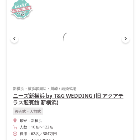
新横浜・横浜駅周辺・川崎
/
結婚式場
ニーズ新横浜 by T&G WEDDING (旧 アクアテ
ラス迎賓館 新横浜)
教会式・人前式
最寄：
新横浜
人数：
10名
〜
122名
費用：
62
名
／
384
万円