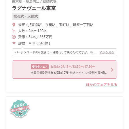
東京駅・皇居周辺
/
結婚式場
ラグナヴェール東京
教会式・人前式
最寄：
JR東京駅、京橋駅、宝町駅、銀座一丁目駅
人数：
2名
〜
120名
費用：
54
名
／
365
万円
評価：
4.31
(
645
件
)
バージンロードの可愛さに一目惚れして決めたのですが、やはりベールダウンや歩く姿、 後ろ姿などどの写真を見ても、 お花がガラスの下で咲くバージンロードは、 写真に映えました。 とくにドレス姿の自分が、 そのバージンロードに反射する写真はとても気に入りました。 天井も高く、シャンデリアも素敵で、 晴れの日なら自然光もたくさん入ってとても綺麗だと思います。
続きを見る
8/8
(土)
09:15〜/13:30〜/17:30〜
受付中フェア
当日◎150万特典＆宿泊10万*壮大チャペル×貸切空間×豪華試食
ほかのフェアを見る