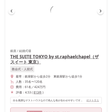
銀座
/
結婚式場
THE SUITE TOKYO by st.raphaelchapel（ザ
スイート 東京）
教会式・人前式
最寄：
銀座駅から徒歩2分 東銀座駅から徒歩1分
人数：
35名
〜
120名
費用：
61
名
／
424
万円
評価：
4.53
(
813
件
)
白を基調なゲストハウスなので色んな色が合わせやすいです。入場の時に写真のプロジェクションマッピングをしてもらいました。
続きを見る