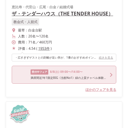
恵比寿・代官山・広尾・白金
/
結婚式場
ザ・テンダーハウス（THE TENDER HOUSE）
教会式・人前式
最寄：
白金台駅
人数：
20名
〜
120名
費用：
71
名
／
460
万円
評価：
4.54
(
1953
件
)
・広すぎずゲストとの距離が近い所が、1番のおすすめポイントです！ ・オープンキッチンなので、お料理を作っているところが見え、お洒落な空間をさらに引き立たせています！ ・披露宴会場も挙式会場同様、自然な光が入り大人ナチュラルな雰囲気です！
続きを見る
8/8
(土)
09:00〜/14:00〜
受付中フェア
満席間近!年1限定BIG《当館No1》緑の上質チャペル体験&特選牛コース試食*衣装優待《ギフト券2万付》
ほかのフェアを見る