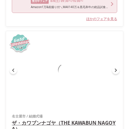
8/8
(土)
09:30〜/16:00〜
受付中フェア
Amazon1万&前撮り付＼MAX140万＆黒毛和牛の絶品試食／煌めくステンドグラス大聖堂◆骨格診断＆お似合いドレス提案◆完全貸切の邸宅ウェディング
ほかのフェアを見る
名古屋市
/
結婚式場
ザ・カワブンナゴヤ（THE KAWABUN NAGOY
A）