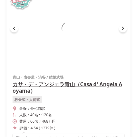
青山・表参道・渋谷
/
結婚式場
カサ・デ・アンジェラ青山（Casa d' Angela A
oyama）
教会式・人前式
最寄：
外苑前駅
人数：
40名
〜
120名
費用：
66
名
／
468
万円
評価：
4.54
(
1279
件
)