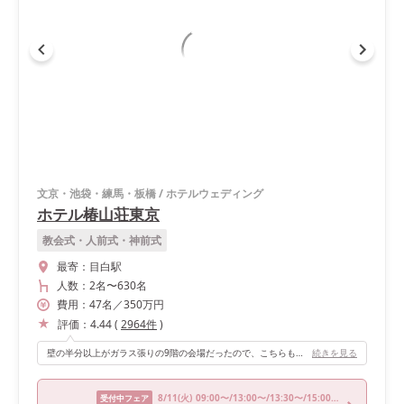
文京・池袋・練馬・板橋
/
ホテルウェディング
ホテル椿山荘東京
教会式・人前式・神前式
最寄：
目白駅
人数：
2名
〜
630名
費用：
47
名
／
350
万円
評価：
4.44
(
2964
件
)
壁の半分以上がガラス張りの9階の会場だったので、こちらも明るく開放感が溢れる場所でした。各フロアに1つしか会場ないプライベートな空間もよかったです。
続きを見る
8/11
(火)
09:00〜/13:00〜/13:30〜/15:00〜/16:30〜
受付中フェア