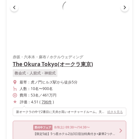
赤坂・六本木・麻布
/
ホテルウェディング
The Okura Tokyo(オークラ東京)
教会式・人前式・神前式
最寄：
虎ノ門ヒルズ駅から徒歩5分
人数：
10名
〜
900名
費用：
53
名
／
461
万円
評価：
4.51
(
796
件
)
新オークラの中で2番目に天井が高いオーチャードルーム。天井の高さと部屋全体の広さのバランスがとても素晴らしいです。天井には部屋のスケールに負けない大きく素敵なシャンデリアが飾られています。 オーチャードルームに入る導線の廊下にも大きなシャンデリアが飾られているので、ゲストとして来られる方々も入場前からワクワクして貰えていたと思います。
続きを見る
8/8
(土)
09:30〜/14:30〜
受付中フェア
【限定5組】5つ星ホテル2泊3日宿泊特典付き×豪華2つチャペル&コーディネート会場見学