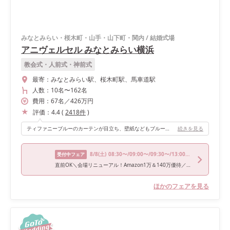
みなとみらい・桜木町・山手・山下町・関内
/
結婚式場
アニヴェルセル みなとみらい横浜
教会式・人前式・神前式
最寄：
みなとみらい駅、桜木町駅、馬車道駅
人数：
10名
〜
162名
費用：
67
名
／
426
万円
評価：
4.4
(
2418
件
)
ティファニーブルーのカーテンが目立ち、壁紙などもブルーで統一されてて、とても可愛く、星や貝殻モチーフがとても可愛いです💓
続きを見る
8/8
(土)
08:30〜/09:00〜/09:30〜/13:00〜/14:45〜
受付中フェア
直前OK＼会場リニューアル！Amazon1万＆140万優待／感動大聖堂＆絶景WD×絶品試食
ほかのフェアを見る