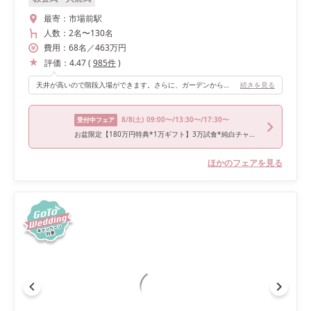
最寄：
市場前駅
人数：
2名
〜
130名
費用：
68
名
／
463
万円
評価：
4.47
(
985
件
)
天井が高いので階段入場ができます。さらに、ガーデンからも入場ができるので、入場する場所が一ヶ所じゃないところが良いなと思ったポイントです♡ 正面は全体がガラスになっていて、開放感があり時間が良ければレインボーブリッジや夕日が綺麗に見えるのでロケーションが最高です！！
続きを見る
8/8
(土)
09:00〜/13:30〜/17:30〜
受付中フェア
お盆限定【180万円特典*1万ギフト】3万試食*純白チャペル体験
ほかのフェアを見る