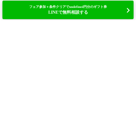
フェア参加＋条件クリアでundefined円分のギフト券
LINEで無料相談する
Page top
結婚式・結婚式場探しTOP
ウェディングニュースLINE相談カウンター
利用規約
プライバシーポリシー
サイトマップ(式場検索)
サイトマップ
お問い合わせ
運営会社
copyright © Original Life,Inc.