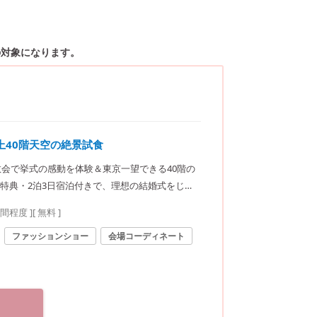
の対象になります。
上40階天空の絶景試食
教会で挙式の感動を体験＆東京一望できる40階の
特典・2泊3日宿泊付きで、理想の結婚式をじっ
時間程度
]
[ 無料 ]
ファッションショー
会場コーディネート