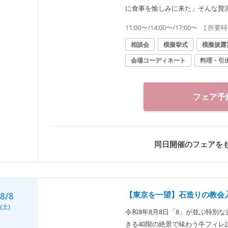
に食事を愉しみに来た」そんな贅
ス見学などもでき、初めての方も
11:00〜/14:00〜/17:00〜
[ 所要時
相談会
模擬挙式
模擬披露
会場コーディネート
料理・引
フェア予
同日開催のフェアを
【東京を一望】石造りの教会入
8/8
(土)
令和8年8月8日「8」が並ぶ特別
きる40階の絶景で味わう牛フィレ