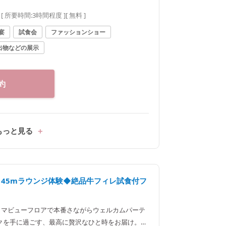
ージできる限定フェア
[ 所要時間:
3時間程度
]
[ 無料 ]
宴
試食会
ファッションショー
出物などの展示
約
もっと見る
145mラウンジ体験◆絶品牛フィレ試食付フ
ノラマビューフロアで本番さながらウェルカムパーテ
クを手に過ごす、最高に贅沢なひと時をお届け。