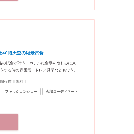
上40階天空の絶景試食
品の試食が叶う「ホテルに食事を愉しみに来
をする時の雰囲気・ドレス見学などもでき、初
時間程度
]
[ 無料 ]
ファッションショー
会場コーディネート