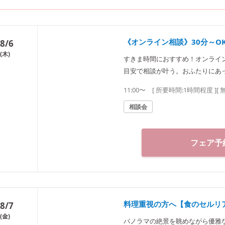
《オンライン相談》30分～O
8/6
(木)
すきま時間におすすめ！オンライン
目安で相談が叶う。おふたりにあ
込み後、メールにて手順とURLを
11:00〜
[ 所要時間:
1時間程度
]
[ 
相談会
フェア予
料理重視の方へ【食のセルリ
8/7
(金)
パノラマの絶景を眺めながら優雅