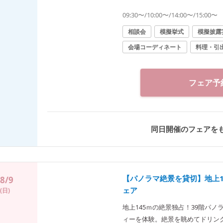
で、理想の結婚式をじっくりイメ
09:30〜/10:00〜/14:00〜/15:00〜
相談会
模擬挙式
模擬披露
会場コーディネート
料理・引
フェア予
同日開催のフェアを
【パノラマ絶景を貸切】地上
8/9
ェア
(日)
地上145ｍの絶景独占！39階パ
ィーを体験。絶景を眺めてドリン