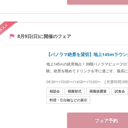
ススメ
8月9日(日)
に開催のフェア
【パノラマ絶景を貸切】地上145mラウ
地上145ｍの絶景独占！39階パノラマビューフ
験。絶景を眺めてドリンクを手に過ごす、最高に
称される絶品牛フィレ試食付き！
09:30〜/10:00〜/14:00〜/15:00〜
[ 所要時間:
3
相談会
模擬挙式
模擬披露宴
試食会
料理・引出物などの展示
フェア予約