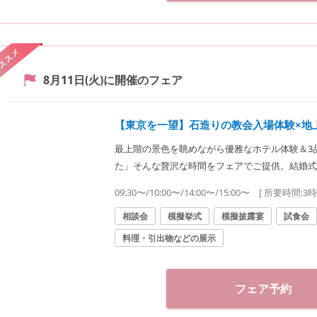
ススメ
8月11日(火)
に開催のフェア
【東京を一望】石造りの教会入場体験×地
最上階の景色を眺めながら優雅なホテル体験＆3
た」そんな贅沢な時間をフェアでご提供。結婚式
めての方も安心の充実内容
09:30〜/10:00〜/14:00〜/15:00〜
[ 所要時間:
3
相談会
模擬挙式
模擬披露宴
試食会
料理・引出物などの展示
フェア予約