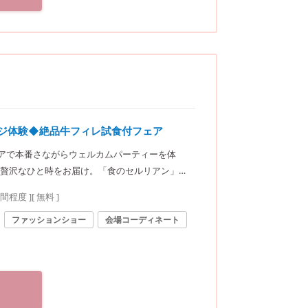
ンジ体験◆絶品牛フィレ試食付フェア
ロアで本番さながらウェルカムパーティーを体
贅沢なひと時をお届け。「食のセルリアン」と
時間程度
]
[ 無料 ]
ファッションショー
会場コーディネート