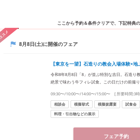
ここから予約＆条件クリアで、
下記特典
ススメ
8月8日(土)
に開催のフェア
【東京を一望】石造りの教会入場体験×地
令和8年8月8日「8」が並ぶ特別な吉日。石造り
絶景で味わう牛フィレ試食。この日だけの前撮り
くりイメージできる限定フェア
09:30〜/10:00〜/14:00〜/15:00〜
[ 所要時間:
3
相談会
模擬挙式
模擬披露宴
試食会
料理・引出物などの展示
フェア予約