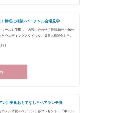
K！気軽に相談×バーチャル会場見学
ツールを使用し、内容に合わせて最短30分～60分
ったウエディングスタイルをご提案※相談会お申し
お知らせいたします
無料 ]
約
アン】美食おもてなし＊ペアランチ券
なホテル体験＆ペアランチ券プレゼント！「ホテル