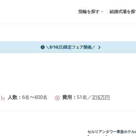
指輪を探す
結婚式場を探
＼8/16(日)限定フェア開催／
人数
6名〜600名
費用
51
名
／
316
万円
セルリアンタワー東急ホテル