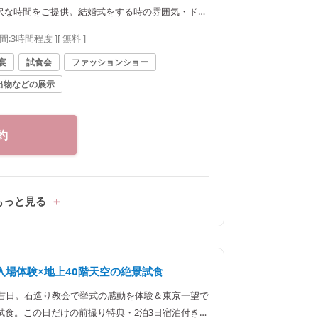
沢な時間をご提供。結婚式をする時の雰囲気・ドレ
安心の充実内容
間:
3時間程度
]
[ 無料 ]
宴
試食会
ファッションショー
出物などの展示
約
もっと見る
場体験×地上40階天空の絶景試食
な吉日。石造り教会で挙式の感動を体験＆東京一望で
試食。この日だけの前撮り特典・2泊3日宿泊付き