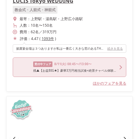
LUCIS Tokyo WEDDING
教会式・人前式・神前式
最寄：
上野駅・湯島駅・上野広小路駅
人数：
10名
〜
150名
費用：
62
名
／
319
万円
評価：
4.47
(
1093
件
)
披露宴会場は３つありますが私は一番広く大きな窓のあるTHE LUCISを選びました。スカイツリーもきれいに見え、ゆったりとした広さでドレスでもゆったりと歩くことが出来ました。ワンフロア貸切なので受付まわりやお手洗いなどもゆったりと使えます。
続きを見る
8/11
(火)
08:45〜/13:00〜
受付中フェア
残▲【お盆BIG★】豪華3万円相当試食×絶景チャペル体験◆10大特典付
ほかのフェアを見る