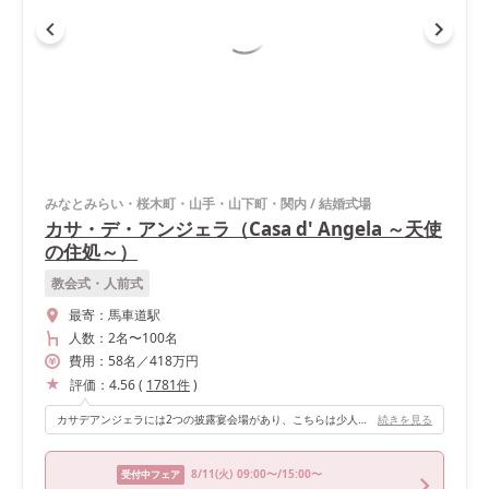
みなとみらい・桜木町・山手・山下町・関内
/
結婚式場
カサ・デ・アンジェラ（Casa d' Angela ～天使
の住処～）
教会式・人前式
最寄：
馬車道駅
人数：
2名
〜
100名
費用：
58
名
／
418
万円
評価：
4.56
(
1781
件
)
カサデアンジェラには2つの披露宴会場があり、こちらは少人数向けの小さな会場。 窓から優しい光が差し込み、アットホームで暖かい雰囲気になります♪ キッチンは最奥にあるのですが、レンガ調の壁でおしゃれ、全く気になりません。 円テーブルを並べる定番の形のほか、中央に長テーブルを1つ置くのも良さそう！
続きを見る
8/11
(火)
09:00〜/15:00〜
受付中フェア