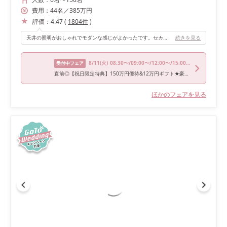
費用：
44
名
／
385
万円
評価：
4.47
(
1804
件
)
天井の照明がおしゃれでモダンな感じがよかったです。セカンドルームがありお色直し後にその空間でゲストと自由に話したり写真を撮ったりできたのがよかったです。
続きを見る
8/11
(火)
08:30〜/09:00〜/12:00〜/15:00〜
受付中フェア
直前◎【祝日限定特典】150万円優待&12万円ギフト★豪華20大特典♪
ほかのフェアを見る