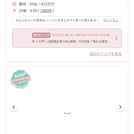
費用：
69
名
／
423
万円
評価：
4.45
(
1490
件
)
みなとみらいの景色をバックに大きなガラス張りの窓があるので景観は素晴らしいです。人数に関係なく会場も広いところを使えるのでゆったりと使用できます。
続きを見る
8/11
(火)
09:15〜/09:30〜/15:15〜/15:30〜
受付中フェア
年イチSP＼当館満足度◎ALL体験／4万試食＊憧れ大聖堂＊お盆特典
ほかのフェアを見る