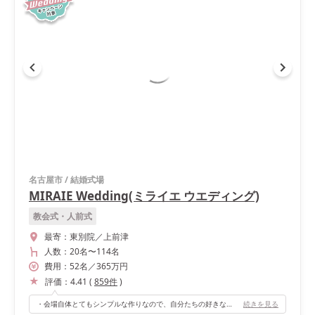
名古屋市
/
結婚式場
MIRAIE Wedding(ミライエ ウエディング)
教会式・人前式
最寄：
東別院／上前津
人数：
20名
〜
114名
費用：
52
名
／
365
万円
評価：
4.41
(
859
件
)
・会場自体とてもシンプルな作りなので、自分たちの好きなテイストに出来るところが良かったです。 ・お庭もある会場で、当日天気も良かったのでお庭からサプライズ入場しました。入場場所が3箇所くらいあるので、ゲストの方々もどこから入ってくるんだろうと、LIVEみたいに楽しんでもらえたそうです。
続きを見る