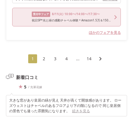
8/11
(火)
10:00〜/14:00〜/17:30〜
受付中フェア
祝日SP*光と緑の感動チャペル体験＊Amazon1.5万＆150万優待＊豪華試食
ほかのフェアを見る
1
2
3
4
...
14
新着口コミ
5
/ 先輩花嫁
大きな窓があり皇居の緑が見え 天井が高くて開放感があります。 ロー
ズウェストはチャペルのあるフロアより下の階になるので 同じ皇居側
の景色でも違った雰囲気になります。
続きを見る