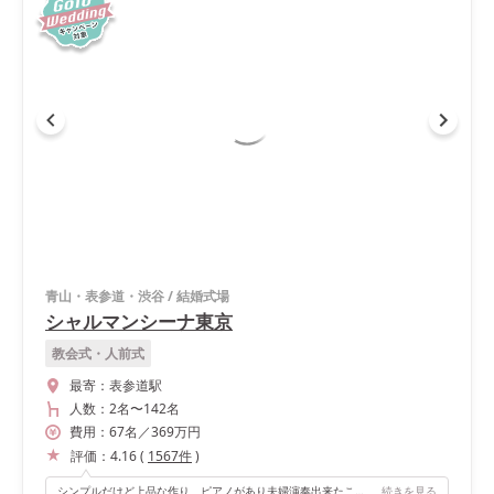
青山・表参道・渋谷
/
結婚式場
シャルマンシーナ東京
教会式・人前式
最寄：
表参道駅
人数：
2名
〜
142名
費用：
67
名
／
369
万円
評価：
4.16
(
1567
件
)
シンプルだけど上品な作り、ピアノがあり夫婦演奏出来たこと。
続きを見る