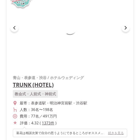
青山・表参道・渋谷
/
ホテルウェディング
TRUNK (HOTEL)
教会式・人前式・神前式
最寄：
表参道駅・明治神宮前駅・渋谷駅
人数：
36名
〜
198名
費用：
77
名
／
491
万円
評価：
4.32
(
1373
件
)
装花は相談次第で自分の思うようにできるところがオススメのポイント！ これ言っても大丈夫かしら。。？ということも全部相談してみてください！私はとてもお気に入りの高砂ができました。
続きを見る