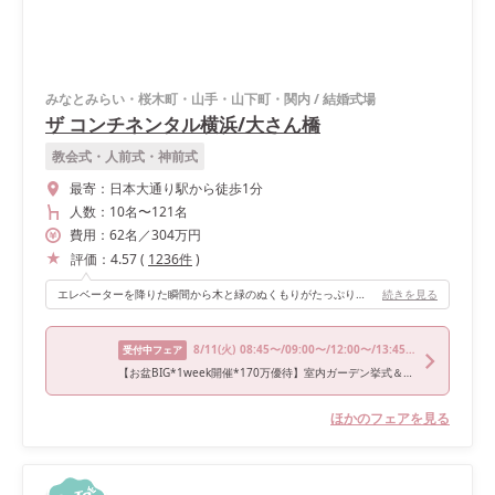
みなとみらい・桜木町・山手・山下町・関内
/
結婚式場
ザ コンチネンタル横浜/大さん橋
教会式・人前式・神前式
最寄：
日本大通り駅から徒歩1分
人数：
10名
〜
121名
費用：
62
名
／
304
万円
評価：
4.57
(
1236
件
)
エレベーターを降りた瞬間から木と緑のぬくもりがたっぷりで、披露宴会場もグリーンとブラウンで温かみがあり、老若男女問わず落ち着く空間かと思います。 よりアットホームな雰囲気を作り上げることができました𓂃◌𓈒𓇬 もともとある装飾もとっても可愛く、ナチュラルがテーマの私たちにもぴったりでした🌱 オープンキッチンがあるのもめずらしくお気に入りです🍳
続きを見る
8/11
(火)
08:45〜/09:00〜/12:00〜/13:45〜/17:30〜
受付中フェア
【お盆BIG*1week開催*170万優待】室内ガーデン挙式＆豪華2万試食室内ガーデン挙式*溢れる緑＆花嫁フル体験フェア！ 2万相当和牛フォアグラの豪華試食など詳細チェック*贅沢プランでコスパ◎
ほかのフェアを見る