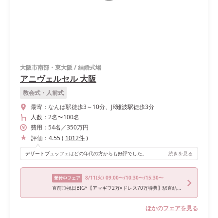
大阪市南部・東大阪
/
結婚式場
アニヴェルセル 大阪
教会式・人前式
最寄：
なんば駅徒歩3～10分、JR難波駅徒歩3分
人数：
2名
〜
100名
費用：
54
名
／
350
万円
評価：
4.55
(
1012
件
)
デザートブュッフェはどの年代の方からも好評でした。
続きを見る
8/11
(火)
09:00〜/10:30〜/15:30〜
受付中フェア
直前◎祝日BIG*【アマギフ2万×ドレス70万特典】駅直結◎憧れ大聖堂&4万コース試食
ほかのフェアを見る