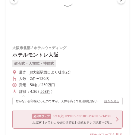
大阪市北部
/
ホテルウェディング
ホテルモントレ大阪
教会式・人前式・神前式
最寄：
JR大阪駅西口より徒歩2分
人数：
2名
〜
120名
費用：
50
名
／
250
万円
評価：
4.36
(
568
件
)
窓がないお部屋だったのですが、天井も高くて圧迫感はありませんでした。私たちは実施しませんでしたが、高砂の後ろにあるバルコニーを活かしたオリジナルの入場プロジェクションマッピングもあって素敵でした。 また、来賓控室が各披露宴会場毎にあるため、ゲストがロビー等で待たされるようなこともなく、動線もわかりやすかったと感じます。
続きを見る
8/11
(火)
09:00〜/09:30〜/14:00〜/14:30〜
受付中フェア
お盆SP【クラシカルWの世界観】挙式＆ドレス試着＊6万ギフト
ほかのフェアを見る