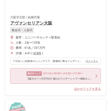
大阪市北部
/
結婚式場
アヴァンセリアン大阪
教会式・人前式
最寄：
ユニバーサルシティ駅直結
人数：
2名
〜
120名
費用：
61
名
／
331
万円
評価：
4.41
(
418
件
)
1122(いい夫婦)本のシャンデリア、退場時に降るフェザーシャワーです。
続きを見る
8/11
(火)
09:00〜/14:00〜/17:00〜
受付中フェア
【最大ギフト6万円分】憧れのフェザーシャワー体験＆シェフ特選試食×150万円優待
ほかのフェアを見る