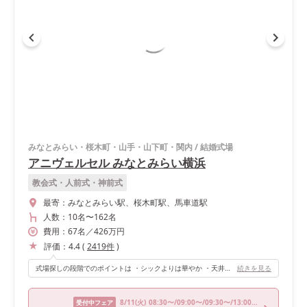
みなとみらい・桜木町・山手・山下町・関内
/
結婚式場
アニヴェルセル みなとみらい横浜
教会式・人前式・神前式
最寄：
みなとみらい駅、桜木町駅、馬車道駅
人数：
10名
〜
162名
費用：
67
名
／
426
万円
評価：
4.4
(
2419
件
)
式場探しの段階でのポイントは ・シックよりは華やか ・天井が高い ・階段演出ができる ・貸し切り ・大人数でも狭いと感じない広さ ・料理が美味しい と言ったところで探していました まさに。ぴったりの式場と出会い嬉しくてたまりませんでした。 実際に挙式披露宴をさせていただき感じたことは、とにかくスタッフの方の動きが素晴らしいことと館の動線が計算されつくされた建物だなとつくづく思いました。 まず、衣装担当の方が一番最初に決まり衣装合わせ〜当日まで担当してくださいます。アニヴェルセルではタカミブライダルとフォーシスアンドカンパニーの2つのドレスサロンから衣装を持ち込み料なしでレンタルできます。どちらのドレスサロンもドレスの種類が豊富で、とても悩みました。。。結構注文の多い花嫁だと思いますが嫌な顔ひとつせず最後まで付き合ってくださいました。何度か担当の方以外の方が衣装合わせをしてくださいましたがどの方も親身に話を聞いてくださってとても素晴らしいなと思いました。 次に、プランナーの方が決まります。プランナーさんもとても気さくな方です。あれもしたい、これもしたいという要望を綺麗にまとめてくださいました。当日ももちろんいてくださいます。当日のゲストの方々の誘導や説明をしながらなんとウェルカムグッズの配置までやられているそうで、ウェルカムグッズの金額を抑えたかったのでたくさん持ち込んでしまいましたが丁寧に思った通りに並べてくださって本当に苦労かけてしまったと反省しつつとても感謝しています。 そして、美容スタッフの方はヘアメイクリハーサルの時に初めてお会いし当日も同じ方が旦那してくださいます。ヘアメイクリハーサルの時は当日の挙式・披露宴入場・お色直しのリハーサルができます。あれこれやっていただけます。わたしは当日までに心変わりしてしまい、お色直しのヘアセットを変えていただきました。1度ヘアメイクリハーサルが終わると当日の1発勝負になってしまいますが、思った通りにしてくださって素晴らしいなと思いました。当日は他の花嫁さんとバッティングしないように細心の注意を払いインカムで連絡を取り合ってくださいます。そして1日介添スタッフとして常に近くにいてくださいます。 当日身近にいてくださるスタッフさん以外にも、ペーパーアイテム・装花・音響・映像・記録・演出を担当してくださるスタッフさん、また当日エントランス〜受付や案内や誘導をしてくださるスタッフさん、牧師さん、当日キャプテンとして私たちの所作の案内をしてくださる方、料理人さん、料理やドリンクを提供してくださる方、テーブルをセッティングしてくださる方やお花を届けてくださる方など直接お会いすることはない方も含めたくさんの方々が支えてくださって結婚式ができるのだと身に染みました。そのスタッフさん皆さんが素晴らしい方ばかりなので自分たちでは気の配れないところまで配ってくださっていました。
続きを見る
8/11
(火)
08:30〜/09:00〜/09:30〜/13:00〜/15:00〜
受付中フェア