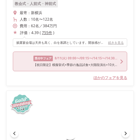
教会式・人前式・神前式
最寄：
新横浜
人数：
10名
〜
122名
費用：
62
名
／
384
万円
評価：
4.39
(
755
件
)
披露宴会場は天井も高く、白を基調としています。開放感があり、とても清潔感があります。どんなコーディネートにも合いそうな披露宴会場は、テーマはこれ！ときめてる花嫁様にもおすすめです。 また、階段もあり、プラネタリウムで星がたくさんの中お色直しで入場するシーンは迫力もあって圧巻だったと友人に言われました♡
続きを見る
8/11
(火)
09:00〜/09:15〜/14:15〜/14:30〜/18:00〜
受付中フェア
【祝日限定】模擬挙式×季節の逸品試食×大階段演出×10大特典
ほかのフェアを見る