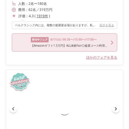
人数：
2名
〜
180名
費用：
62
名
／
319
万円
評価：
4.3
(
1919
件
)
ベルクラシック内には、複数の披露宴会場がありますが、私たちは2番目に広い会場フィガロにて行いました。フィガロでは壁全体360°を使ったプロジェクションマッピングが圧巻で、この会場に決めました。 プロジェクションマッピングは、オープニングムービーの変わりと再入場の際に取り入れました。私たちの写真も入れてくださったりしてオリジナル感もあり、来ていただいた方たちにもたくさん褒めていただけました。また、エンディングムービーや余興で動画を流す際も全ての壁に投映してくださるので、ゲストがどの角度からも見やすくてよかったです。 ホテルでは珍しいと思っていた階段もあり、再入場は憧れだった階段から降りれたので、同じような理想を持ってる方にはとてもおすすめです！！
続きを見る
8/11
(火)
09:30〜/15:00〜/17:00〜
受付中フェア
【Amazonギフト1.5万円】ALL体験Fair◎厳選コース料理試食×挙式入場体験×演出体験ショー≪WeddingNews限定☆最大100万円分特典有≫
ほかのフェアを見る