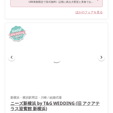
《AM来館限定で挙式無料》記憶に残る大聖堂と美食でおもてなし！黒毛和牛4万試食で神奈川県料理ランキング1位の実力を体験＊
ほかのフェアを見る
新横浜・横浜駅周辺・川崎
/
結婚式場
ニーズ新横浜 by T&G WEDDING (旧 アクアテ
ラス迎賓館 新横浜)