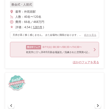
教会式・人前式
最寄：
外苑前駅
人数：
40名
〜
120名
費用：
66
名
／
468
万円
評価：
4.54
(
1281
件
)
天井が高く狭く感じません。 また会場内に階段があります、階段を使った演出は自分たちもゲストの方も楽しんで頂けます。
続きを見る
8/11
(火)
08:30〜/08:35〜/14:30〜
受付中フェア
初見学に◎＼26年9月新会場誕生／洗練された空間美×記憶に残る美食でおもてなし＊骨格診断＆お似合いドレス提案など上質花嫁ALL体験！黒毛和牛4万試食付
ほかのフェアを見る