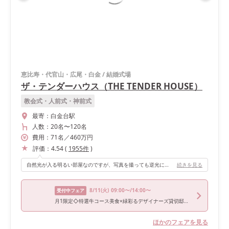
恵比寿・代官山・広尾・白金
/
結婚式場
ザ・テンダーハウス（THE TENDER HOUSE）
教会式・人前式・神前式
最寄：
白金台駅
人数：
20名
〜
120名
費用：
71
名
／
460
万円
評価：
4.54
(
1955
件
)
自然光が入る明るい部屋なのですが、写真を撮っても逆光にならない工夫がある建物でそこがとても良かったです！
続きを見る
8/11
(火)
09:00〜/14:00〜
受付中フェア
月1限定◇特選牛コース美食×緑彩るデザイナーズ貸切邸宅*演出体験&豪華20大特典《1件目の見学限定！デザイナーズチャペル挙式料15万＆最旬揃うインポートドレス40万プレゼント♪》
ほかのフェアを見る