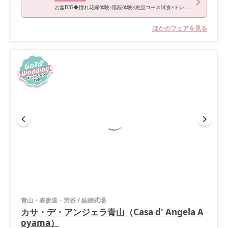
お盆BIG◆憧れ花嫁体験♪階段体験×絶品コース試食×ドレス試着*Amazon1万円＆140万優待
ほかのフェアを見る
青山・表参道・渋谷
/
結婚式場
カサ・デ・アンジェラ青山（Casa d' Angela A
oyama）