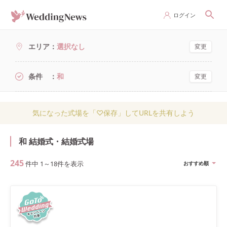
ログイン
エリア
選択なし
変更
条件
和
変更
気になった式場を「♡保存」してURLを共有しよう
和 結婚式・結婚式場
245
件中
1
～
18
件を表示
おすすめ順