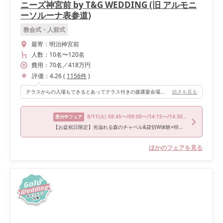
ニーズ神宮前 by T&G WEDDING (旧 アルモニ
ーソルーナ表参道)
教会式・人前式
最寄：
明治神宮前
人数：
10名
〜
120名
費用：
70
名
／
418
万円
評価：
4.26
(
1156
件
)
テラスからの入場もできるとあってテラス付きの披露宴会場にしました。オープンキッチン•バーカウンターがあるので、エンターテイメント性があり料理を作っているところも楽しんでもらえます。
続きを見る
8/11
(火)
08:45〜/09:00〜/14:15〜/14:30〜/17:00〜
受付中フェア
【お盆祝日限定】光溢れる森のチャペル&貸切W体験×特選牛試食
ほかのフェアを見る