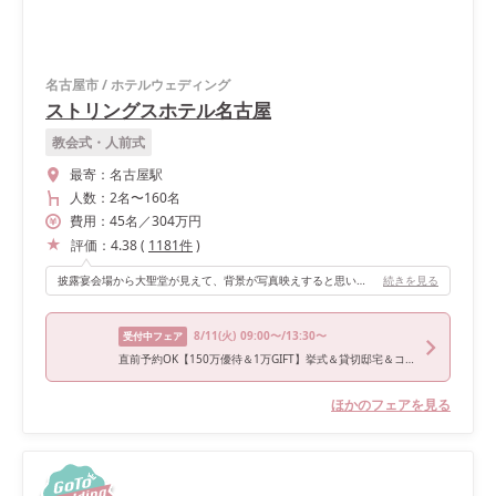
名古屋市
/
ホテルウェディング
ストリングスホテル名古屋
教会式・人前式
最寄：
名古屋駅
人数：
2名
〜
160名
費用：
45
名
／
304
万円
評価：
4.38
(
1181
件
)
披露宴会場から大聖堂が見えて、背景が写真映えすると思い選びました。
続きを見る
8/11
(火)
09:00〜/13:30〜
受付中フェア
直前予約OK【150万優待＆1万GIFT】挙式＆貸切邸宅＆コース試食付
ほかのフェアを見る