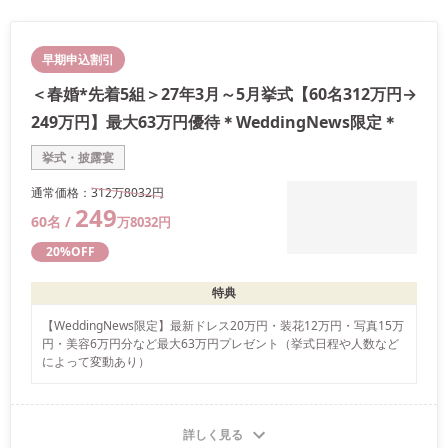
早期申込割引
＜春婚*先着5組＞27年3月～5月挙式【60名312万円→
249万円】最大63万円優待＊WeddingNews限定＊
挙式・披露宴
通常価格：
312万
8032
円
249
60
名 /
万
8032
円
20
%OFF
特典
【WeddingNews限定】最新ドレス20万円・装花12万円・写真15万
円・美容6万円分など最大63万円プレゼント（挙式日程や人数など
によって変動あり）
詳しく見る