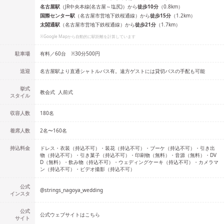
名古屋
駅
（
JR中央本線(名古屋～塩尻)
）
から
徒歩
10
分
（
0.8
km）
国際センター
駅
（
名古屋市営地下鉄桜通線
）
から
徒歩
15
分
（
1.2
km）
太閤通
駅
（
名古屋市営地下鉄桜通線
）
から
徒歩
21
分
（
1.7
km）
※Google Mapから自動的に駅距離を計算しています
駐車場
有料／60台 ※30分500円
送迎
名古屋駅より直通シャトルバス有。遠方ゲストには貸切バスの手配も可能
挙式
教会式
人前式
スタイル
収容人数
180
名
着席人数
2名
〜
160名
持込料金
ドレス・衣装（持込不可）・装花（持込不可）・ブーケ（持込不可）・引き出
物（持込不可）・引き菓子（持込不可）・印刷物（無料）・音源（無料）・DV
D（無料）・飲み物（持込不可）・ウェディングケーキ（持込不可）・カメラマ
ン（持込不可）・ビデオ撮影（持込不可）
公式
@
strings_nagoya_wedding
インスタ
公式
公式ウェブサイトはこちら
サイト