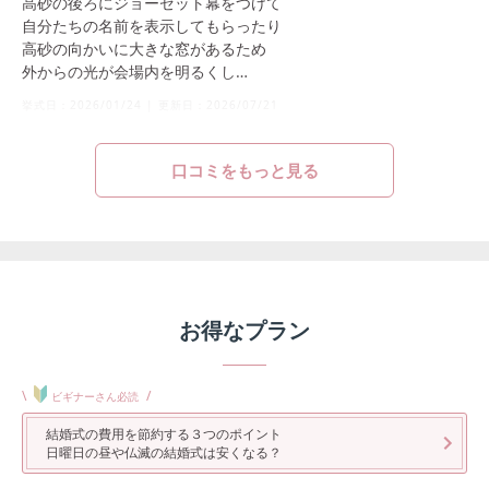
高砂の後ろにジョーゼット幕をつけて
自分たちの名前を表示してもらったり
高砂の向かいに大きな窓があるため
外からの光が会場内を明るくし
写真を撮る際に逆光になることなく
挙式日：
2026/01/24
|
更新日：
2026/07/21
撮影してもらうことができました📷
口コミをもっと見る
お得なプラン
\
/
ビギナーさん必読
結婚式の費用を節約する３つのポイント
日曜日の昼や仏滅の結婚式は安くなる？