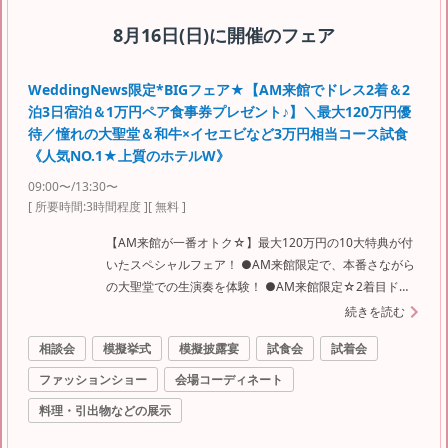
8月16日(日)
に開催のフェア
WeddingNews限定*BIGフェア★【AM来館でドレス2着＆2
泊3日宿泊＆1万円ペア食事券プレゼント♪】＼最大120万円優
待／憧れの大聖堂＆和牛×イセエビなど3万円相当コース試食
《人気NO.1★上質のホテルW》
09:00〜/13:30〜
[ 所要時間:
3時間程度
]
[ 無料 ]
【AM来館が一番オトク☆】最大120万円の10大特典が付
いたスペシャルフェア！ ●AM来館限定で、本番さながら
の大聖堂での生演奏を体験！ ●AM来館限定☆2着目ドレ
ス10万→15万円OFF！！！ ●ご来館の皆様に1万円相当の
続きを読む
ペア食事券プレゼント！ ●選べる3つのチャペルや6つの
相談会
模擬挙式
模擬披露宴
試食会
試着会
会場を全て見学OK！ ●シェフ特製！豪華試食も大好
評！！！ ●社会の状況に応じ日程変更が、なんと前日ま
ファッションショー
会場コーディネート
で無料でＯＫ◎ ●6か月以内のご結婚式は直前オトクプラ
料理・引出物などの展示
ンあり！