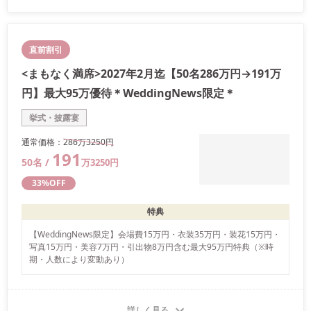
直前割引
<まもなく満席>2027年2月迄【50名286万円→191万
円】最大95万優待＊WeddingNews限定＊
挙式・披露宴
通常価格：
286万
3250
円
191
50
名 /
万
3250
円
33
%OFF
特典
【WeddingNews限定】会場費15万円・衣装35万円・装花15万円・
写真15万円・美容7万円・引出物8万円含む最大95万円特典（※時
期・人数により変動あり）
詳しく見る