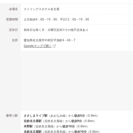
会場名
ストリングスホテル名古屋
営業時間
土日祝休9：00～19：00、平日12：00～19：00
定休日
祝休日を除く月・火曜日定休※その他不定休あり
住所
愛知県名古屋市中村区平池町4－60－7
Googleマップで開く
最寄り駅
ささしまライブ
駅
（
あおなみ線
）
から
徒歩
5
分
（
0.4
km）
近鉄名古屋
駅
（
近鉄名古屋線
）
から
徒歩
9
分
（
0.8
km）
米野
駅
（
近鉄名古屋線
）
から
徒歩
10
分
（
0.8
km）
名鉄名古屋
駅
（
名鉄名古屋本線
）
から
徒歩
10
分
（
0.8
km）