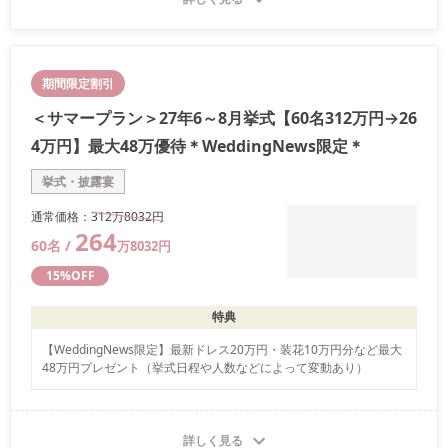
期間限定割引
＜サマープラン＞27年6～8月挙式【60名312万円→26
4万円】最大48万優待＊WeddingNews限定＊
挙式・披露宴
通常価格：
312万
8032
円
264
60
名 /
万
8032
円
15
%OFF
特典
【WeddingNews限定】最新ドレス20万円・装花10万円分など最大
48万円プレゼント（挙式日程や人数などによって変動あり）
詳しく見る