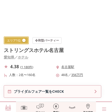
エリア
1
位
令和型パーティー
ストリングスホテル名古屋
愛知県
／
ホテル
4.38
名古屋駅
(
1,180件
)
人数
2名〜160名
48
名
／
356
万円
ブライダルフェア一覧をCHECK