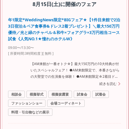
8月15日(土)
に開催のフェア
年1限定*WeddingNews限定*BIGフェア★【1件目来館で2泊
3日宿泊＆ペア食事券&ドレス2着プレゼント】＼最大150万円
優待／光と緑のチャペル＆和牛×フォアグラ×3万円相当コース
試食《人気NO.1★憧れのホテルW》
09:00〜/13:30〜
[ 所要時間:
3時間程度
]
[ 無料 ]
【AM来館が一番オトク☆】最大150万円の10大特典が付
いたスペシャルフェア！ ●AM来館限定で、本番さながら
の大聖堂での生演奏を体験！ ●AM来館限定☆2着目ドレ
ス10万→15万円OFF！！！ ●ご来館の皆様に1万円相当の
続きを読む
ペア食事券プレゼント！ ●選べる3つのチャペルや6つの
相談会
模擬挙式
模擬披露宴
試食会
試着会
会場を全て見学OK！ ●シェフ特製！豪華試食も大好
評！！！ ●社会の状況に応じ日程変更が、なんと前日ま
ファッションショー
会場コーディネート
で無料でＯＫ◎ ●6か月以内のご結婚式は直前オトクプラ
料理・引出物などの展示
ンあり！