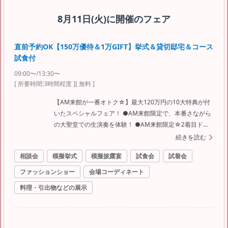
8月11日(火)
に開催のフェア
直前予約OK【150万優待＆1万GIFT】挙式＆貸切邸宅＆コース
試食付
09:00〜/13:30〜
[ 所要時間:
3時間程度
]
[ 無料 ]
【AM来館が一番オトク☆】最大120万円の10大特典が付
いたスペシャルフェア！ ●AM来館限定で、本番さながら
の大聖堂での生演奏を体験！ ●AM来館限定☆2着目ドレ
ス10万→15万円OFF！！！ ●ご来館の皆様に1万円相当の
続きを読む
ペア食事券プレゼント！ ●選べる3つのチャペルや6つの
相談会
模擬挙式
模擬披露宴
試食会
試着会
会場を全て見学OK！ ●シェフ特製！豪華試食も大好
評！！！ ●社会の状況に応じ日程変更が、なんと前日ま
ファッションショー
会場コーディネート
で無料でＯＫ◎ ●6か月以内のご結婚式は直前オトクプラ
料理・引出物などの展示
ンあり！