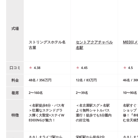
式場
ストリングスホテル名
セントアクアチャペル
MEDI(
古屋
名駅
口コミ
4.38
4.45
4.5
料金
48
名
/
356
万円
12
名
/
83
万円
46
名
/
30
着席
2
〜
160
名
2
〜
39
名
10
〜
90
名
＜名駅徒歩8分・バス有
＜名古屋駅スグ＞名駅
名駅すぐ
＞壮麗なステンドグラ
より無料シャトルバス
ショップ「
特徴
ス輝く大聖堂×ステイW
運行！徒歩でも5分圏内
修！『本
EDDINGが魅力！
の好立地
む全天候
ささしまライブ
駅
から
栄町
駅
から
徒歩
2
分
ささしま