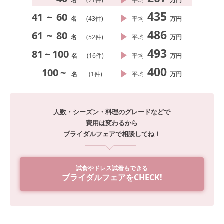
名
(
71
件)
平均
万円
435
41
~
60
名
(
43
件)
平均
万円
486
61
~
80
名
(
52
件)
平均
万円
493
81
~
100
名
(
16
件)
平均
万円
400
100
~
名
(
1
件)
平均
万円
人数・シーズン・料理のグレードなどで
費用は変わるから
ブライダルフェアで相談してね！
試食やドレス試着もできる
ブライダルフェアをCHECK!