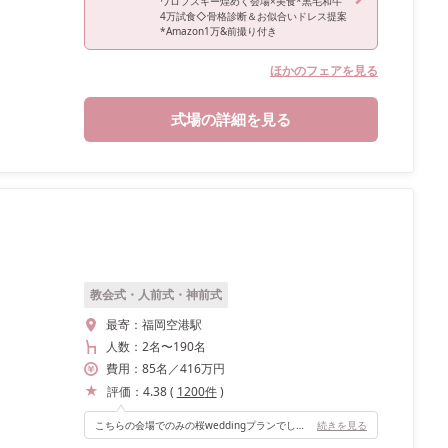
ワロフスキー煌めく会場×美食*黒毛和牛
4万試食◇骨格診断＆お似合いドレス提案
*Amazon1万&前撮り付き
ほかのフェアを見る
式場の詳細を見る
教会式・人前式・神前式
最寄：
福岡空港駅
人数：
2名
〜
190名
費用：
85
名
／
416
万円
評価：
4.38
(
1200
件
)
こちらの会場でのみの桜weddingプランでしたので、 白い会場に桜のピンクが映えてとても素敵な雰囲気です。 階段からの入場は憧れていたので、プリンセス階段があるところ！あと高砂の後ろが一面ガラスで、外はガーデンになっているので自由に出入り出来るところです。
続きを見る