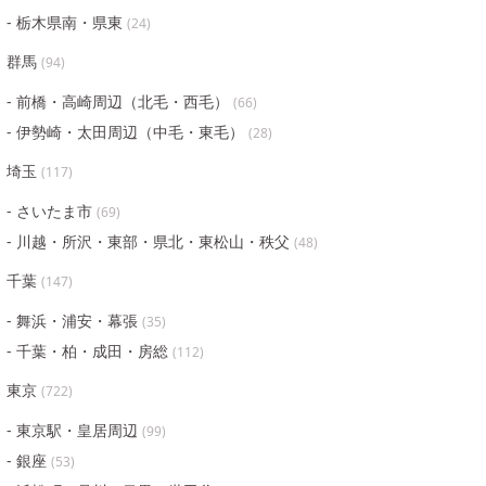
栃木県南・県東
(
24
)
群馬
(
94
)
前橋・高崎周辺（北毛・西毛）
(
66
)
伊勢崎・太田周辺（中毛・東毛）
(
28
)
埼玉
(
117
)
さいたま市
(
69
)
川越・所沢・東部・県北・東松山・秩父
(
48
)
千葉
(
147
)
舞浜・浦安・幕張
(
35
)
千葉・柏・成田・房総
(
112
)
東京
(
722
)
東京駅・皇居周辺
(
99
)
銀座
(
53
)