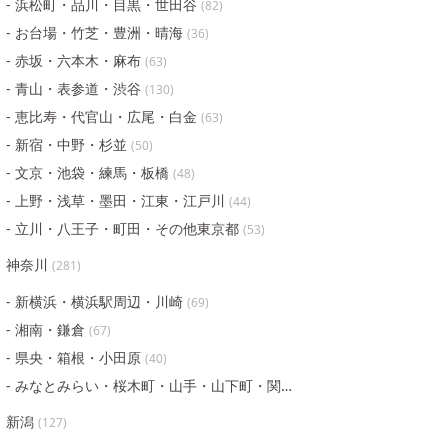
浜松町・品川・目黒・世田谷
(
82
)
お台場・竹芝・豊洲・晴海
(
36
)
赤坂・六本木・麻布
(
63
)
青山・表参道・渋谷
(
130
)
恵比寿・代官山・広尾・白金
(
63
)
新宿・中野・杉並
(
50
)
文京・池袋・練馬・板橋
(
48
)
上野・浅草・墨田・江東・江戸川
(
44
)
立川・八王子・町田・その他東京都
(
53
)
神奈川
(
281
)
新横浜・横浜駅周辺・川崎
(
69
)
湘南・鎌倉
(
67
)
県央・箱根・小田原
(
40
)
みなとみらい・桜木町・山手・山下町・関内
(
105
)
新潟
(
127
)