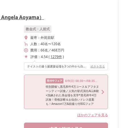
ngela Aoyama）
教会式・人前式
最寄：
外苑前駅
人数：
40名
〜
120名
費用：
66
名
／
468
万円
評価：
4.54
(
1279
件
)
テイストの違う披露宴会場を3つの中から自分に合った会場を選べることです。
続きを見る
受付中フェア
8/9
(日)
08:30〜/08:35〜/13:30〜
特別開催＼黒毛和牛4万コース＆アフタヌ
ーンティー試食／人気の挙式演出ALL体験
×洗練された美会場を見学*黒毛和牛4万
試食！骨格診断＆お似合いドレス提案
も！Amazon1万&前撮り付BIGフェア
ほかのフェアを見る