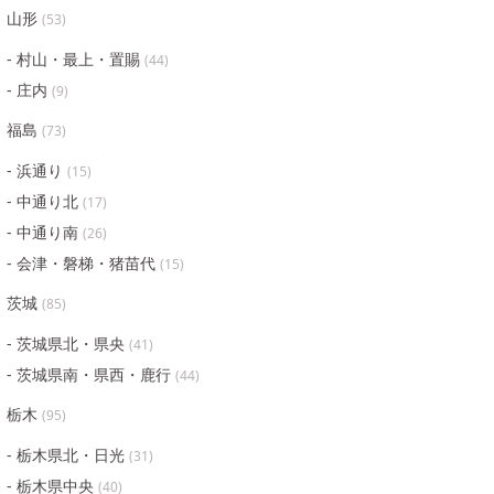
山形
(
53
)
村山・最上・置賜
(
44
)
庄内
(
9
)
福島
(
73
)
浜通り
(
15
)
中通り北
(
17
)
中通り南
(
26
)
会津・磐梯・猪苗代
(
15
)
茨城
(
85
)
茨城県北・県央
(
41
)
茨城県南・県西・鹿行
(
44
)
栃木
(
95
)
栃木県北・日光
(
31
)
栃木県中央
(
40
)