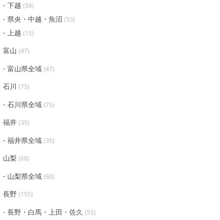
下越
(
59
)
県央・中越・魚沼
(
53
)
上越
(
15
)
富山
(
47
)
富山県全域
(
47
)
石川
(
75
)
石川県全域
(
75
)
福井
(
35
)
福井県全域
(
35
)
山梨
(
60
)
山梨県全域
(
60
)
長野
(
155
)
長野・白馬・上田・佐久
(
55
)