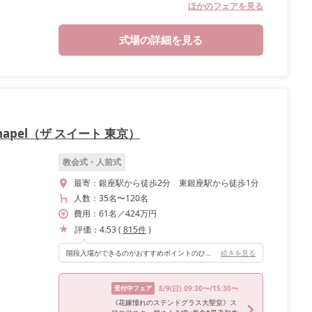
ほかのフェアを見る
式場の詳細を見る
aelchapel（ザ スイート 東京）
教会式・人前式
最寄：
銀座駅から徒歩2分 東銀座駅から徒歩1分
人数：
35名
〜
120名
費用：
61
名
／
424
万円
評価：
4.53
(
815
件
)
階段入場ができるのがおすすめポイントのひとつです。 数年前に参列した、いとこの結婚式で階段入場を見てからずっと憧れており、できれば階段付の披露宴会場がいいなと考えていました。短めな階段ではありますが、階段から入場できたのが嬉しかったです。当日はドレスを着ていて足元が見えないので、むしろ長すぎない階段でちょうどよかったと思います。 また、路面店ならではのお色直し入場の際に道路側のカーテンを開けてオープンカー入場ができるのもおすすめポイントです。後からゲストからもらった動画を見たら、かなり盛り上がってくれていたようで嬉しかったです。
続きを見る
受付中フェア
8/9
(日)
09:30〜/15:30〜
《花嫁憧れのステンドグラス大聖堂》ス