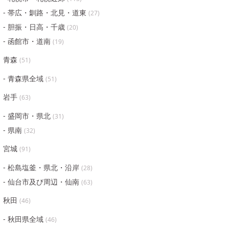
帯広・釧路・北見・道東
(
27
)
胆振・日高・千歳
(
20
)
函館市・道南
(
19
)
青森
(
51
)
青森県全域
(
51
)
岩手
(
63
)
盛岡市・県北
(
31
)
県南
(
32
)
宮城
(
91
)
松島塩釜・県北・沿岸
(
28
)
仙台市及び周辺・仙南
(
63
)
秋田
(
46
)
秋田県全域
(
46
)