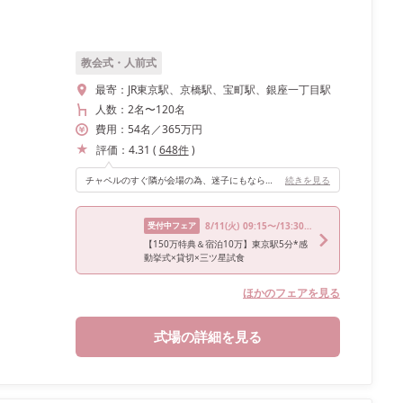
教会式・人前式
最寄：
JR東京駅、京橋駅、宝町駅、銀座一丁目駅
人数：
2名
〜
120名
費用：
54
名
／
365
万円
評価：
4.31
(
648
件
)
チャペルのすぐ隣が会場の為、迷子にもならず、ワンフロア貸切なので他のカップルさんと鉢合わせにならないところがおすすめです。
続きを見る
受付中フェア
8/11
(火)
09:15〜/13:30〜/17:30〜
【150万特典＆宿泊10万】東京駅5分*感
動挙式×貸切×三ツ星試食
ほかのフェアを見る
式場の詳細を見る