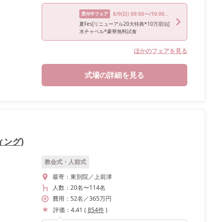
受付中フェア
8/9
(日)
09:00〜/10:00〜/12:00〜/13:30〜/18:00〜
夏Fes[リニューアル20大特典*10万宿泊]
水チャペル*豪華無料試食
ほかのフェアを見る
式場の詳細を見る
ィング)
教会式・人前式
最寄：
東別院／上前津
人数：
20名
〜
114名
費用：
52
名
／
365
万円
評価：
4.41
(
854
件
)