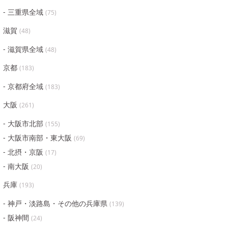
三重県全域
(
75
)
滋賀
(
48
)
滋賀県全域
(
48
)
京都
(
183
)
京都府全域
(
183
)
大阪
(
261
)
大阪市北部
(
155
)
大阪市南部・東大阪
(
69
)
北摂・京阪
(
17
)
南大阪
(
20
)
兵庫
(
193
)
神戸・淡路島・その他の兵庫県
(
139
)
阪神間
(
24
)