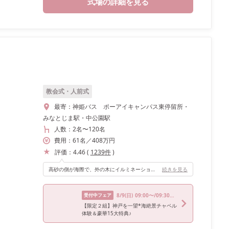
式場の詳細を見る
教会式・人前式
最寄：
神姫バス ポーアイキャンパス東停留所・
みなとじま駅・中公園駅
人数：
2名
〜
120名
費用：
61
名
／
408
万円
評価：
4.46
(
1239
件
)
高砂の側が海際で、外の木にイルミネーションがされておりキラキラしていてナイトウェディングならではのオシャレな空間演出ができます！
続きを見る
受付中フェア
8/9
(日)
09:00〜/09:30〜/10:00〜/13:30〜/17:30〜
【限定２組】神戸を一望*海絶景チャペル
体験＆豪華15大特典♪