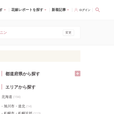
す
花嫁レポートを探す
新着記事
ログイン
ニン
変更
都道府県から探す
エリアから探す
北海道
(
194
)
旭川市・道北
(
14
)
札幌市・札幌近郊
(
113
)