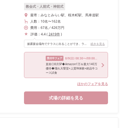
教会式・人前式・神前式
最寄：
みなとみらい駅、桜木町駅、馬車道駅
人数：
10名
〜
162名
費用：
67
名
／
426
万円
評価：
4.4
(
2419
件
)
披露宴会場内でテラスに出ることができ、ランドマークタワーをバックにゲストとたくさんの写真を残せました。また目の前に海が見えるので、みなとみらいらしさを楽しめる会場です。
続きを見る
受付中フェア
8/9
(日)
08:30〜/09:00〜/09:30〜/13:00〜/15:00〜
直前◎8月SP◆Amazon1万＆最大140万
優待◆憧れ大聖堂×上質W体験×絶品牛コ
ース試食
ほかのフェアを見る
式場の詳細を見る