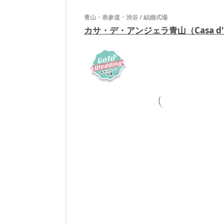
青山・表参道・渋谷
/
結婚式場
カサ・デ・アンジェラ青山（Casa d' A