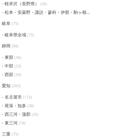
軽井沢（長野県）
(
36
)
松本・安曇野・諏訪・蓼科・伊那・駒ヶ根・飯田
(
64
)
岐阜
(
75
)
岐阜県全域
(
75
)
静岡
(
98
)
東部
(
36
)
中部
(
23
)
西部
(
39
)
愛知
(
263
)
名古屋市
(
172
)
尾張・知多
(
38
)
西三河・蒲郡
(
35
)
東三河
(
18
)
三重
(
75
)