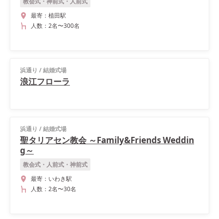
教会式・神前式・人前式
最寄：
植田駅
人数：
2名
〜
300名
浜通り
/
結婚式場
浪江フローラ
浜通り
/
結婚式場
聖タリアセン教会 ～Family&Friends Weddin
g～
教会式・人前式・神前式
最寄：
いわき駅
人数：
2名
〜
30名