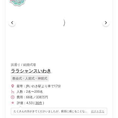
浜通り
/
結婚式場
ララシャンスいわき
教会式・人前式・神前式
最寄：
JRいわき駅より車で17分
人数：
2名
〜
200名
費用：
68
名
／
338
万円
評価：
4.53
(
36
件
)
たくさんの方がきてくださいましたが、窮屈に感じることなく、またどの角度からも会場の美しさを味わうことができました。 高砂の後ろは鏡になっており、そこに映る会場のシャンデリアや、プロジェクションマッピングが、会場の広さ以上の光景に見えました。 またドレスの後ろ姿や、素敵にしてもらったブライダルヘアもうつり、とても素敵でした。
続きを見る