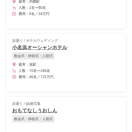
最寄：
内郷駅
人数：
2名
〜
80名
費用：
9
名
／
34
万円
浜通り
/
ホテルウェディング
小名浜オーシャンホテル
教会式・神前式・人前式
最寄：
泉駅
人数：
10名
〜
240名
費用：
46
名
／
125
万円
浜通り
/
結婚式場
おもてなしうおしん
教会式・神前式・人前式