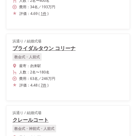
人数：
2名
〜
400名
費用：
34
名
／
193
万円
評価：
4.69
(
1
件
)
浜通り
/
結婚式場
ブライダルタウン コリーナ
教会式・人前式
最寄：
勿来駅
人数：
2名
〜
180名
費用：
63
名
／
246
万円
評価：
4.48
(
7
件
)
浜通り
/
結婚式場
クレールコート
教会式・神前式・人前式