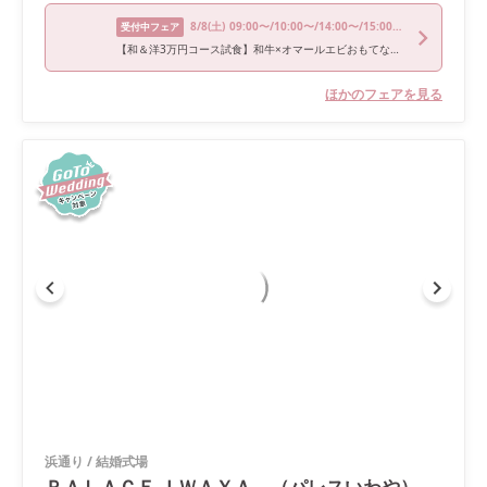
8/8
(土)
09:00〜/10:00〜/14:00〜/15:00〜/17:00〜
受付中フェア
【和＆洋3万円コース試食】和牛×オマールエビおもてなし料理
ほかのフェアを見る
浜通り
/
結婚式場
ＰＡＬＡＣＥ ＩＷＡＹＡ （パレスいわや）