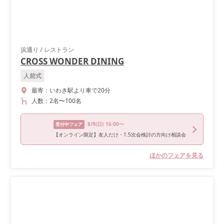
浜通り
/
レストラン
CROSS WONDER DINING
人前式
最寄：
いわき駅より車で20分
人数：
2名
〜
100名
8/9
(日)
16:00〜
受付中フェア
【オンライン限定】友人だけ・1.5次会検討の方向け相談会
ほかのフェアを見る