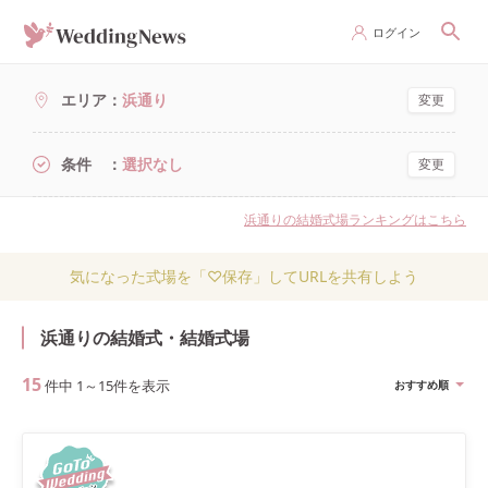
ログイン
エリア
浜通り
変更
条件
選択なし
変更
浜通りの結婚式場ランキングはこちら
気になった式場を「♡保存」してURLを共有しよう
浜通りの結婚式・結婚式場
15
件中
1
～
15
件を表示
おすすめ順