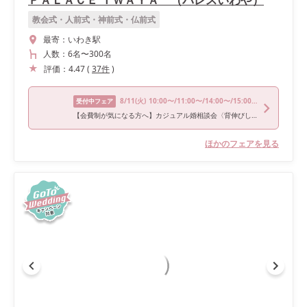
教会式・人前式・神前式・仏前式
最寄：
いわき駅
人数：
6名
〜
300名
評価：
4.47
(
37
件
)
8/11
(火)
10:00〜/11:00〜/14:00〜/15:00〜/18:00〜
受付中フェア
【会費制が気になる方へ】カジュアル婚相談会〈背伸びしない 私たちらしい結婚式〉
ほかのフェアを見る