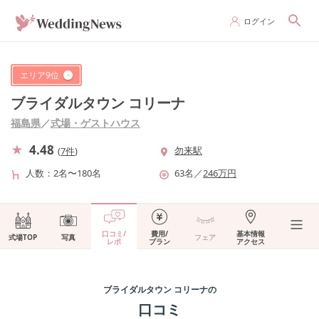
ログイン
エリア
9
位
ブライダルタウン コリーナ
福島県
／
式場・ゲストハウス
4.48
勿来駅
(
7件
)
人数
2名〜180名
63
名
／
246
万円
口コミ/
費用/
基本情報
式場TOP
写真
フェア
レポ
プラン
アクセス
ブライダルタウン コリーナ
の
口コミ