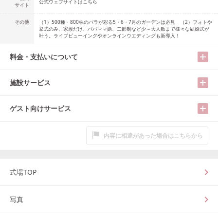
公式ウェブサイトはこちら
サイト
その他
（1）500種・800株のバラが彩る5・6・7月のガーデンは必見 （2）フォトや
挙式のみ、家族だけ、パパママ婚、二部制など少～大人数まで様々な結婚式が
叶う。ライブビューイングやオンラインウエディングも新導入！
料金・支払いについて
施設サービス
ゲスト向けサービス
内容に相違があった場合はこちらから
式場TOP
写真