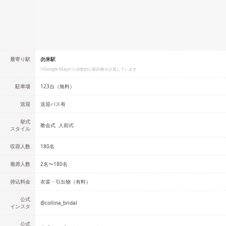
最寄り駅
勿来駅
※Google Mapから自動的に駅距離を計算しています
駐車場
123台（無料）
送迎
送迎バス有
挙式
教会式
人前式
スタイル
収容人数
180
名
着席人数
2名
〜
180名
持込料金
衣裳・引出物（有料）
公式
@
collina_bridal
インスタ
公式