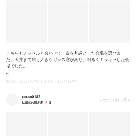
こちらもチャペルと合わせて、白を基調とした会場を選びまし
た。天井まで届く大きなガラス窓があり、明るくキラキラした会
場でした。
またプロジェクションマッピングを入場の前に取り入れたり、キ
挙式日：
2020/10/03
|
更新日：
2021/12/01
ャンドルサービスの時にさりげなくキラキラしたプロジェクショ
ンマッピングを入れたりしました。階段から降りて再入場する演
cacao0182
出は憧れだったのでそれが叶ってよかったです！
レポートを詳しく見る
5
結婚式の満足度