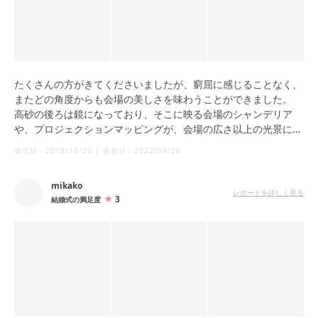
たくさんの方がきてくださいましたが、窮屈に感じることなく、
またどの角度からも会場の美しさを味わうことができました。
高砂の後ろは鏡になっており、そこに映る会場のシャンデリア
や、プロジェクションマッピングが、会場の広さ以上の光景に見
えました。
挙式日：
2018/10/20
|
更新日：
2022/04/20
またドレスの後ろ姿や、素敵にしてもらったブライダルヘアもう
つり、とても素敵でした。
mikako
レポートを詳しく見る
3
結婚式の満足度