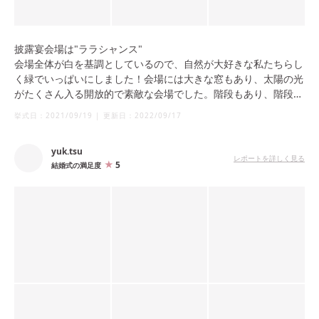
披露宴会場は"ララシャンス"
会場全体が白を基調としているので、自然が大好きな私たちらし
く緑でいっぱいにしました！会場には大きな窓もあり、太陽の光
がたくさん入る開放的で素敵な会場でした。階段もあり、階段入
場もできます！
挙式日：
2021/09/19
|
更新日：
2022/09/17
yuk.tsu
レポートを詳しく見る
5
結婚式の満足度