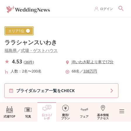
ログイン
エリア
1
位
ララシャンスいわき
福島県
／
式場・ゲストハウス
4.53
JRいわき駅より車で17分
(
36件
)
人数
2名〜200名
68
名
／
338
万円
ブライダルフェア一覧をCHECK
口コミ/
費用/
基本情報
式場TOP
写真
フェア
レポ
プラン
アクセス