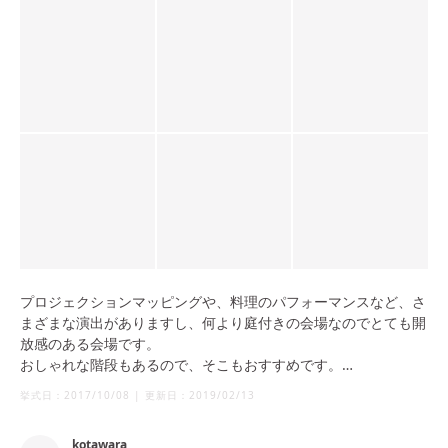
プロジェクションマッピングや、料理のパフォーマンスなど、さ
まざまな演出がありますし、何より庭付きの会場なのでとても開
放感のある会場です。
おしゃれな階段もあるので、そこもおすすめです。
ケーキカットの際、新郎新婦の後ろが鏡張りになっており、出席
挙式日：
2017/10/08
|
更新日：
2019/02/13
者のみんなの様子も写真に収めることができてとてもおすすめで
す！
kotawara