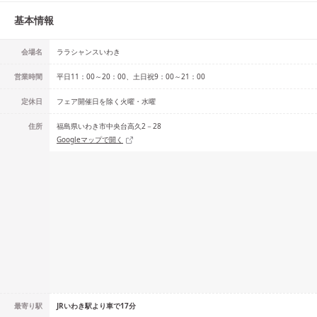
基本情報
会場名
ララシャンスいわき
営業時間
平日11：00～20：00、土日祝9：00～21：00
定休日
フェア開催日を除く火曜・水曜
住所
福島県いわき市中央台高久2－28
Googleマップで開く
最寄り駅
JRいわき駅より車で17分