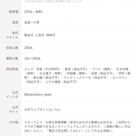
※Google Mapから自動的に駅距離を計算しています
駐車場
250台（無料）
送迎
送迎バス有
挙式
教会式
人前式
神前式
スタイル
収容人数
200
名
着席人数
2名
〜
200名
持込料金
ドレス・衣装（55,000円）・装花（持込不可）・ブーケ（無料）・引き出物
（有料）・引き菓子（有料）・印刷物（無料）・音源（持込不可）・DVD（無
料）・飲み物（持込不可）・ウェディングケーキ（持込不可）・カメラマン
（持込不可）・ビデオ撮影（持込不可）
公式
@
lalachance_iwaki
インスタ
公式
公式ウェブサイトはこちら
サイト
その他
スタッフより「お得な特典満載！挙式のみや少人数婚もお任せを。ご自宅から
スマホで相談できるオンラインフェアもございますので、ご来館が難しい方は
ぜひこちらへ。『電話で話を聞いてみたい』という方もお気軽に」