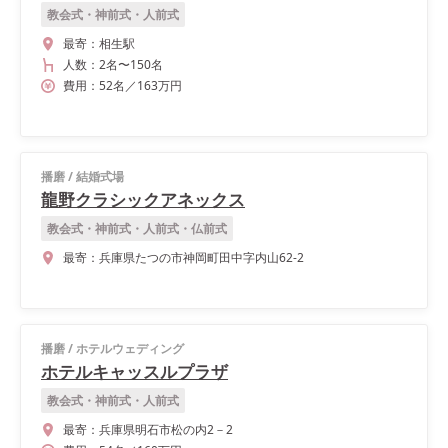
教会式・神前式・人前式
最寄：
相生駅
人数：
2名
〜
150名
費用：
52
名
／
163
万円
播磨
/
結婚式場
龍野クラシックアネックス
教会式・神前式・人前式・仏前式
最寄：
兵庫県たつの市神岡町田中字内山62-2
播磨
/
ホテルウェディング
ホテルキャッスルプラザ
教会式・神前式・人前式
最寄：
兵庫県明石市松の内2－2