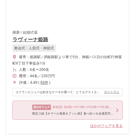
播磨
/
結婚式場
ラヴィーナ姫路
教会式・人前式・神前式
最寄：
姫路駅／JR姫路駅より車で5分、神姫バス日の出町行神屋
町6丁目下車徒歩1分
人数：
6名
〜
200名
費用：
44
名
／
230
万円
評価：
4.49
(
93
件
)
エクランビジューは好きなケーキが選べて、とてもゲストさんに喜んで頂けました！
続きを見る
8/9
(日)
10:00〜/11:00〜/13:00〜/15:00〜/17:00〜
受付中フェア
限定３組【オマール海老＆フィレ肉】食べ比べ＆会場見学フェア
ほかのフェアを見る