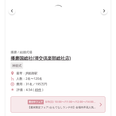
播磨
/
結婚式場
播磨国総社(清交倶楽部総社店)
神前式
最寄：
JR姫路駅
人数：
2名
〜
120名
費用：
31
名
／
195
万円
評価：
4.54
(
49
件
)
8/9
(日)
10:00〜/11:00〜/12:00〜/14:00〜/15:00〜
受付中フェア
【週末限定フェア♪おもてなしランチ付】会場内卒花人気No1