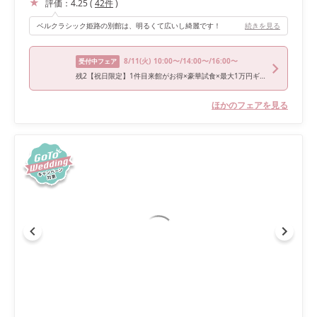
評価：
4.25
(
42
件
)
ベルクラシック姫路の別館は、明るくて広いし綺麗です！
続きを見る
8/11
(火)
10:00〜/14:00〜/16:00〜
受付中フェア
残2【祝日限定】1件目来館がお得×豪華試食×最大1万円ギフト
ほかのフェアを見る