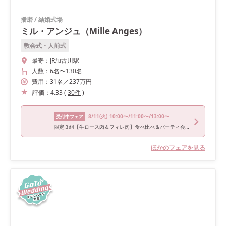
播磨
/
結婚式場
ミル・アンジュ（Mille Anges）
教会式・人前式
最寄：
JR加古川駅
人数：
6名
〜
130名
費用：
31
名
／
237
万円
評価：
4.33
(
30
件
)
8/11
(火)
10:00〜/11:00〜/13:00〜
受付中フェア
限定３組【牛ロース肉＆フィレ肉】食べ比べ＆パーティ会場見学フェア
ほかのフェアを見る