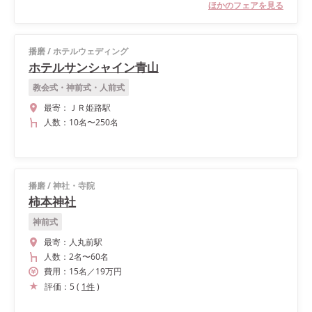
ほかのフェアを見る
播磨
/
ホテルウェディング
ホテルサンシャイン青山
教会式・神前式・人前式
最寄：
ＪＲ姫路駅
人数：
10名
〜
250名
播磨
/
神社・寺院
柿本神社
神前式
最寄：
人丸前駅
人数：
2名
〜
60名
費用：
15
名
／
19
万円
評価：
5
(
1
件
)