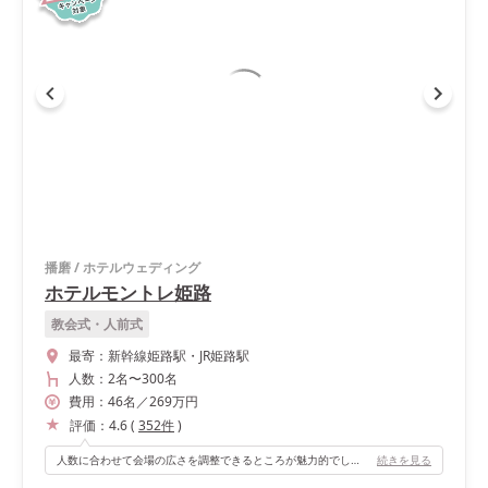
播磨
/
ホテルウェディング
ホテルモントレ姫路
教会式・人前式
最寄：
新幹線姫路駅・JR姫路駅
人数：
2名
〜
300名
費用：
46
名
／
269
万円
評価：
4.6
(
352
件
)
人数に合わせて会場の広さを調整できるところが魅力的でした。 階段入場に憧れがあったため、会場内に階段が備わっているところも、おすすめポイントのひとつです！
続きを見る