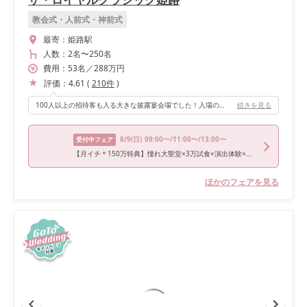
教会式・人前式・神前式
最寄：
姫路駅
人数：
2名
〜
250名
費用：
53
名
／
288
万円
評価：
4.61
(
210
件
)
100人以上の招待客も入る大きな披露宴会場でした！入場の際は会場の方に誘導して頂きながら全卓を回り参列者の方に直接感謝の言葉をかけたり、逆にお祝いの言葉を頂けたりととても楽しい時間でした！ テーブル装花もウェディングケーキもリクエスト通りに可愛く仕上げてもらいとても大満足の披露宴でした！
続きを見る
8/9
(日)
09:00〜/11:00〜/13:00〜
受付中フェア
【月イチ＊150万特典】憧れ大聖堂×3万試食×演出体験×映え空間
ほかのフェアを見る