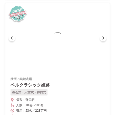
播磨
/
結婚式場
ベルクラシック姫路
教会式・人前式・神前式
最寄：
野里駅
人数：
10名
〜
180名
費用：
53
名
／
228
万円