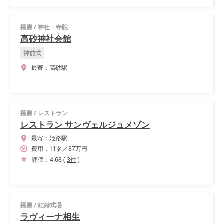
播磨
/
神社・寺院
高砂神社会館
神前式
最寄：
高砂駅
播磨
/
レストラン
レストラン サンヴェルジュメゾン
最寄：
姫路駅
費用：
11
名
／
87
万円
評価：
4.68
(
3
件
)
播磨
/
結婚式場
ラヴィーナ相生