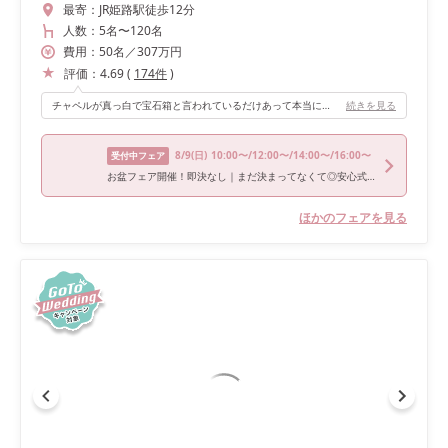
最寄：
JR姫路駅徒歩12分
人数：
5名
〜
120名
費用：
50
名
／
307
万円
評価：
4.69
(
174
件
)
チャペルが真っ白で宝石箱と言われているだけあって本当に素敵な空間です！(天井にキラキラした装飾品が吊るされている、ゲストの椅子が透明) 花などの装飾がどんなスタイルでも合い、写真もとても綺麗に撮れます。
続きを見る
8/9
(日)
10:00〜/12:00〜/14:00〜/16:00〜
受付中フェア
お盆フェア開催！即決なし｜まだ決まってなくて◎安心式場相談会
ほかのフェアを見る