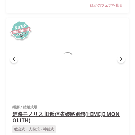
ほかのフェアを見る
播磨
/
結婚式場
姫路モノリス 旧逓信省姫路別館(HIMEJI MON
OLITH)
教会式・人前式・神前式