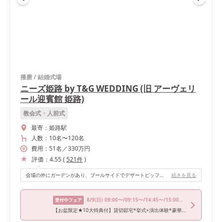
播磨
/
結婚式場
ニーズ姫路 by T&G WEDDING (旧 アーヴェリ
ール迎賓館 姫路)
教会式・人前式
最寄：
姫路駅
人数：
10名
〜
120名
費用：
51
名
／
330
万円
評価：
4.55
(
521
件
)
会場の外にガーデンがあり、プールサイドでデザートビッフェが一番なおすすめポイントです。
続きを見る
8/9
(日)
09:00〜/09:15〜/14:45〜/15:00〜/18:30〜
受付中フェア
【お盆限定★10大特典付】貸切邸宅*挙式+演出体験*豪華試食付