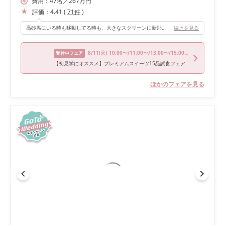
費用：
47
名
／
267
万円
評価：
4.41
(
71
件
)
高砂席にいる時も移動してる時も、大きなスクリーンに新郎新婦を映し出してくれるので、新郎新婦から遠いゲストの人も様子を見れるので、そこがいいと思います。
続きを見る
8/11
(火)
10:00〜/11:00〜/13:00〜/15:00〜/17:00〜
受付中フェア
【初見学にオススメ】プレミアムスイーツ15品試食フェア
ほかのフェアを見る