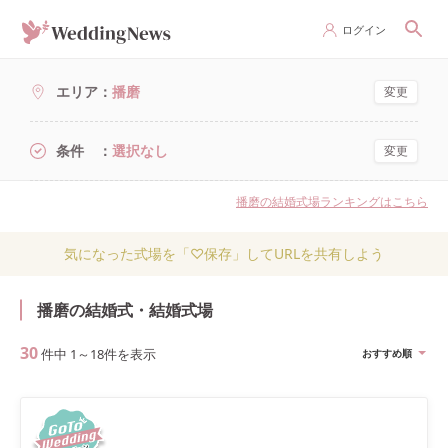
ログイン
エリア
播磨
変更
条件
選択なし
変更
播磨の結婚式場ランキングはこちら
気になった式場を「♡保存」してURLを共有しよう
播磨の結婚式・結婚式場
30
件中
1
～
18
件を表示
おすすめ順