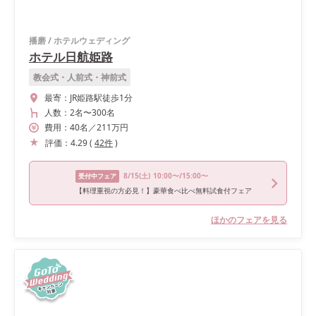
播磨
/
ホテルウェディング
ホテル日航姫路
教会式・人前式・神前式
最寄：
JR姫路駅徒歩1分
人数：
2名
〜
300名
費用：
40
名
／
211
万円
評価：
4.29
(
42
件
)
8/15
(土)
10:00〜/15:00〜
受付中フェア
【料理重視の方必見！】豪華食べ比べ無料試食付フェア
ほかのフェアを見る