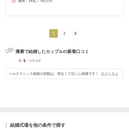
費用：
54
名
／
160
万円
1
2
播磨で結婚したカップルの
新着口コミ
5
/ 先輩花嫁
ベルクラシック姫路の別館は、明るくて広いし綺麗です！
続きを見る
結婚式場を他の条件で探す