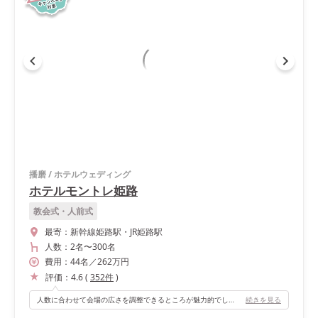
播磨
/
ホテルウェディング
ホテルモントレ姫路
教会式・人前式
最寄：
新幹線姫路駅・JR姫路駅
人数：
2名
〜
300名
費用：
44
名
／
262
万円
評価：
4.6
(
352
件
)
人数に合わせて会場の広さを調整できるところが魅力的でした。 階段入場に憧れがあったため、会場内に階段が備わっているところも、おすすめポイントのひとつです！
続きを見る