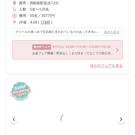
最寄：
JR姫路駅徒歩12分
人数：
5名
〜
120名
費用：
50
名
／
307
万円
評価：
4.69
(
174
件
)
チャペルが真っ白で宝石箱と言われているだけあって本当に素敵な空間です！(天井にキラキラした装飾品が吊るされている、ゲストの椅子が透明) 花などの装飾がどんなスタイルでも合い、写真もとても綺麗に撮れます。
続きを見る
8/11
(火)
10:00〜/12:00〜/14:00〜/16:00〜
受付中フェア
お盆フェア開催！即決なし｜まだ決まってなくて◎安心式場相談会
ほかのフェアを見る