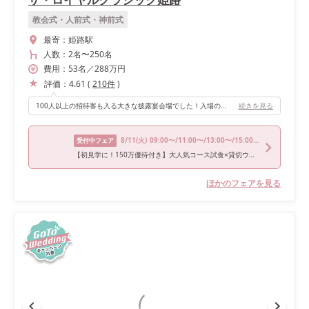
教会式・人前式・神前式
最寄：
姫路駅
人数：
2名
〜
250名
費用：
53
名
／
288
万円
評価：
4.61
(
210
件
)
100人以上の招待客も入る大きな披露宴会場でした！入場の際は会場の方に誘導して頂きながら全卓を回り参列者の方に直接感謝の言葉をかけたり、逆にお祝いの言葉を頂けたりととても楽しい時間でした！ テーブル装花もウェディングケーキもリクエスト通りに可愛く仕上げてもらいとても大満足の披露宴でした！
続きを見る
8/11
(火)
09:00〜/11:00〜/13:00〜/15:00〜/16:00〜
受付中フェア
【初見学に！150万優待付き】大人気コース試食×貸切ウェディング体験
ほかのフェアを見る