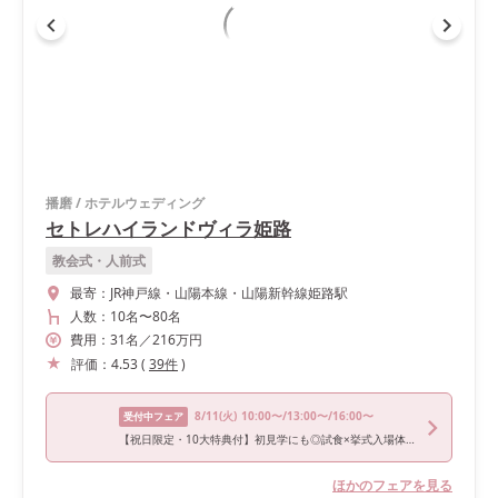
播磨
/
ホテルウェディング
セトレハイランドヴィラ姫路
教会式・人前式
最寄：
JR神戸線・山陽本線・山陽新幹線姫路駅
人数：
10名
〜
80名
費用：
31
名
／
216
万円
評価：
4.53
(
39
件
)
8/11
(火)
10:00〜/13:00〜/16:00〜
受付中フェア
【祝日限定・10大特典付】初見学にも◎試食×挙式入場体験！
ほかのフェアを見る