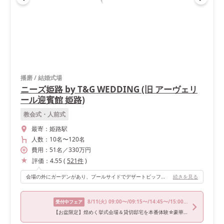
播磨
/
結婚式場
ニーズ姫路 by T&G WEDDING (旧 アーヴェリ
ール迎賓館 姫路)
教会式・人前式
最寄：
姫路駅
人数：
10名
〜
120名
費用：
51
名
／
330
万円
評価：
4.55
(
521
件
)
会場の外にガーデンがあり、プールサイドでデザートビッフェが一番なおすすめポイントです。
続きを見る
8/11
(火)
09:00〜/09:15〜/14:45〜/15:00〜/18:30〜
受付中フェア
【お盆限定】煌めく挙式会場＆貸切邸宅を本番体験☆豪華試食付き