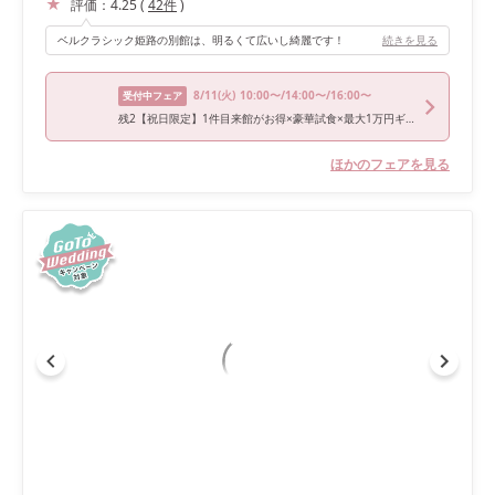
評価：
4.25
(
42
件
)
ベルクラシック姫路の別館は、明るくて広いし綺麗です！
続きを見る
8/11
(火)
10:00〜/14:00〜/16:00〜
受付中フェア
残2【祝日限定】1件目来館がお得×豪華試食×最大1万円ギフト
ほかのフェアを見る