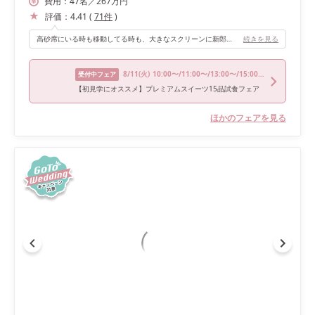
費用：
47
名
／
267
万円
評価：
4.41
(
71
件
)
高砂席にいる時も移動してる時も、大きなスクリーンに新郎新婦を映し出してくれるので、新郎新婦から遠いゲストの人も様子を見れるので、そこがいいと思います。
続きを見る
8/11
(火)
10:00〜/11:00〜/13:00〜/15:00〜/17:00〜
受付中フェア
【初見学にオススメ】プレミアムスイーツ15品試食フェア
ほかのフェアを見る