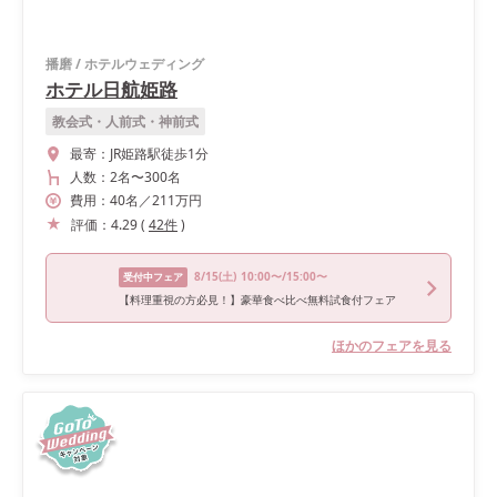
播磨
/
ホテルウェディング
ホテル日航姫路
教会式・人前式・神前式
最寄：
JR姫路駅徒歩1分
人数：
2名
〜
300名
費用：
40
名
／
211
万円
評価：
4.29
(
42
件
)
8/15
(土)
10:00〜/15:00〜
受付中フェア
【料理重視の方必見！】豪華食べ比べ無料試食付フェア
ほかのフェアを見る