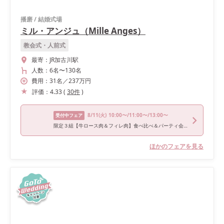
播磨
/
結婚式場
ミル・アンジュ（Mille Anges）
教会式・人前式
最寄：
JR加古川駅
人数：
6名
〜
130名
費用：
31
名
／
237
万円
評価：
4.33
(
30
件
)
8/11
(火)
10:00〜/11:00〜/13:00〜
受付中フェア
限定３組【牛ロース肉＆フィレ肉】食べ比べ＆パーティ会場見学フェア
ほかのフェアを見る