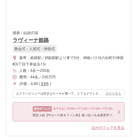
播磨
/
結婚式場
ラヴィーナ姫路
教会式・人前式・神前式
最寄：
姫路駅／JR姫路駅より車で5分、神姫バス日の出町行神屋
町6丁目下車徒歩1分
人数：
6名
〜
200名
費用：
44
名
／
230
万円
評価：
4.49
(
93
件
)
エクランビジューは好きなケーキが選べて、とてもゲストさんに喜んで頂けました！
続きを見る
8/11
(火)
10:00〜/11:00〜/13:00〜/15:00〜/17:00〜
受付中フェア
限定３組【牛ロース肉＆フィレ肉】食べ比べ＆会場見学フェア
ほかのフェアを見る