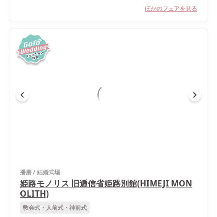
ほかのフェアを見る
播磨
/
結婚式場
姫路モノリス 旧逓信省姫路別館(HIMEJI MON
OLITH)
教会式・人前式・神前式