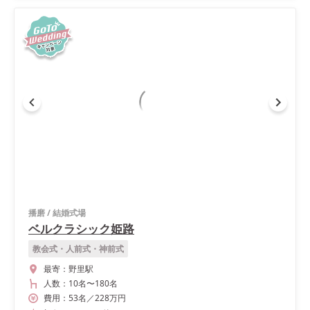
播磨
/
結婚式場
ベルクラシック姫路
教会式・人前式・神前式
最寄：
野里駅
人数：
10名
〜
180名
費用：
53
名
／
228
万円