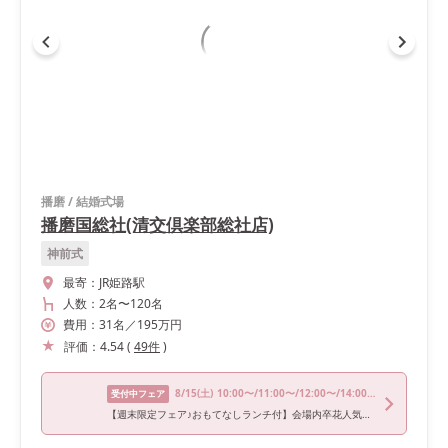
播磨
/
結婚式場
播磨国総社(清交倶楽部総社店)
神前式
最寄：
JR姫路駅
人数：
2名
〜
120名
費用：
31
名
／
195
万円
評価：
4.54
(
49
件
)
8/15
(土)
10:00〜/11:00〜/12:00〜/14:00〜/15:00〜
受付中フェア
【週末限定フェア♪おもてなしランチ付】会場内卒花人気No1