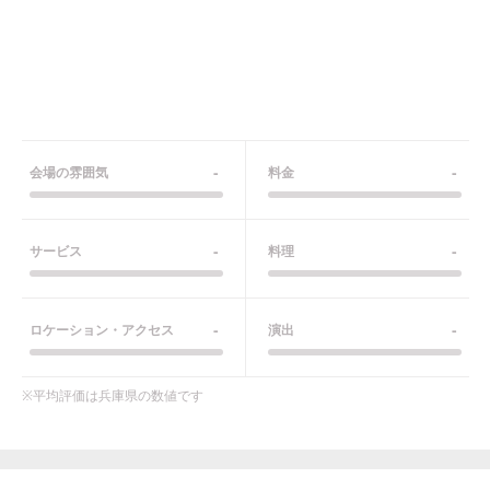
-
-
会場の雰囲気
料金
-
-
サービス
料理
-
-
ロケーション・アクセス
演出
※平均評価は
兵庫県
の数値です