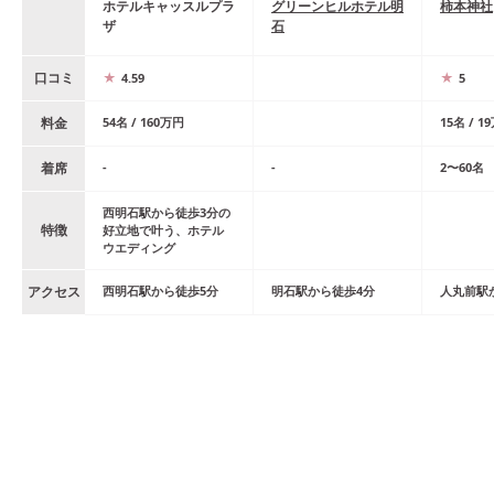
ホテルキャッスルプラ
グリーンヒルホテル明
柿本神社
ザ
石
口コミ
4.59
5
料金
54
名
/
160
万円
15
名
/
19
着席
-
-
2
〜
60
名
西明石駅から徒歩3分の
特徴
好立地で叶う、ホテル
ウエディング
アクセス
西明石
駅
から
徒歩
5
分
明石
駅
から
徒歩
4
分
人丸前
駅