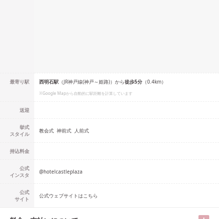
最寄り駅
西明石
駅
（
JR神戸線(神戸～姫路)
）
から
徒歩
5
分
（
0.4
km）
※Google Mapから自動的に駅距離を計算しています
送迎
挙式
教会式
神前式
人前式
スタイル
持込料金
公式
@
hotelcastleplaza
インスタ
公式
公式ウェブサイトはこちら
サイト