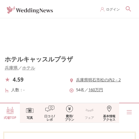
ログイン
ホテルキャッスルプラザ
兵庫県
／
ホテル
4.59
兵庫県明石市松の内2－2
人数
-
54
名
／
160
万円
口コミ/
費用/
基本情報
式場TOP
写真
フェア
レポ
プラン
アクセス