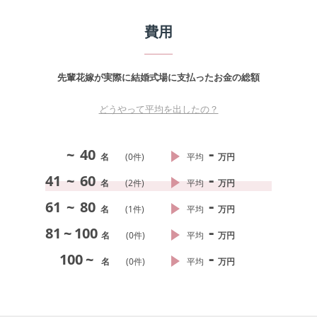
費用
先輩花嫁が実際に結婚式場に支払ったお金の総額
どうやって平均を出したの？
-
~
40
名
(
0
件)
平均
万円
-
41
~
60
名
(
2
件)
平均
万円
-
61
~
80
名
(
1
件)
平均
万円
-
81
~
100
名
(
0
件)
平均
万円
-
100
~
名
(
0
件)
平均
万円