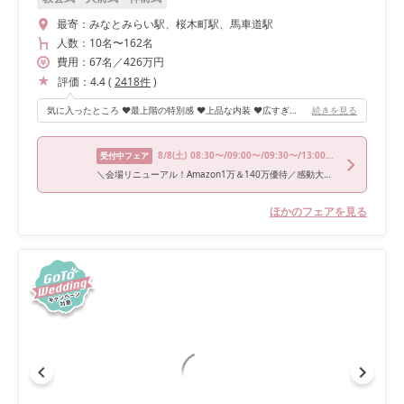
最寄：
みなとみらい駅、桜木町駅、馬車道駅
人数：
10名
〜
162名
費用：
67
名
／
426
万円
評価：
4.4
(
2418
件
)
気に入ったところ ❤️最上階の特別感 ❤️上品な内装 ❤️広すぎない会場でどの席でも顔が見える 気になったところ 💔エレベーター移動になる 💔入口がカーテン式のため演出が限られる可能性あり
続きを見る
8/8
(土)
08:30〜/09:00〜/09:30〜/13:00〜/14:45〜
受付中フェア
＼会場リニューアル！Amazon1万＆140万優待／感動大聖堂＆絶景WD×絶品試食
ほかのフェアを見る