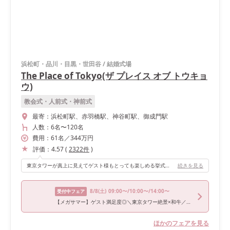
浜松町・品川・目黒・世田谷
/
結婚式場
The Place of Tokyo(ザ プレイス オブ トウキョ
ウ)
教会式・人前式・神前式
最寄：
浜松町駅、赤羽橋駅、神谷町駅、御成門駅
人数：
6名
〜
120名
費用：
61
名
／
344
万円
評価：
4.57
(
2322
件
)
東京タワーが真上に見えてゲスト様もとっても楽しめる挙式会場です🗼✨
続きを見る
8/8
(土)
09:00〜/10:00〜/14:00〜
受付中フェア
【メガサマー】ゲスト満足度◎＼東京タワー絶景×和牛／最大180万
ほかのフェアを見る