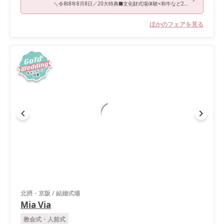
＼令和8年8月8日／20大特典■文化財式場体験×和牛など2万円京フレンチ試食
ほかのフェアを見る
北摂・京阪
/
結婚式場
Mia Via
教会式・人前式