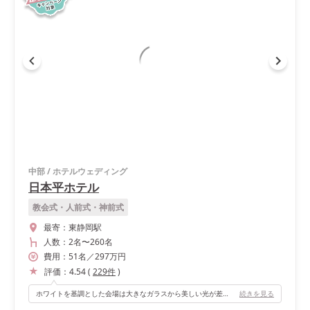
中部
/
ホテルウェディング
日本平ホテル
教会式・人前式・神前式
最寄：
東静岡駅
人数：
2名
〜
260名
費用：
51
名
／
297
万円
評価：
4.54
(
229
件
)
ホワイトを基調とした会場は大きなガラスから美しい光が差し込みます。シンプルで華やかな会場です。
続きを見る