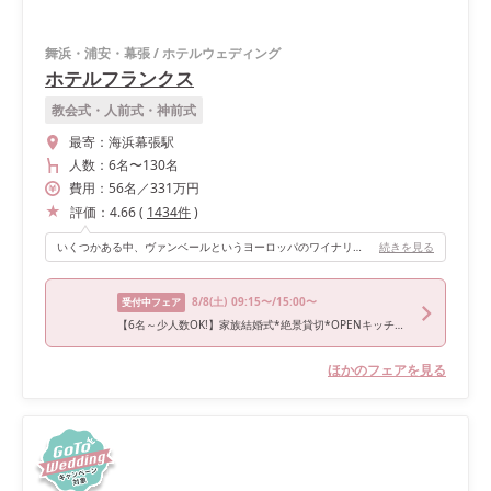
舞浜・浦安・幕張
/
ホテルウェディング
ホテルフランクス
教会式・人前式・神前式
最寄：
海浜幕張駅
人数：
6名
〜
130名
費用：
56
名
／
331
万円
評価：
4.66
(
1434
件
)
いくつかある中、ヴァンベールというヨーロッパのワイナリーを想わせる緑豊かな邸宅風ダイニングの会場を選択しました。 大きな窓があるのでそこから再入場もできますし、使っていない時は開けっぱなしにして換気もでき、私たちはそこでデザートブッフェを楽しませていただきました。アットホームな雰囲気もありつつ開放的な空間でもあるのでこの時代にとてもおすすめです♪
続きを見る
8/8
(土)
09:15〜/15:00〜
受付中フェア
【6名～少人数OK!】家族結婚式*絶景貸切*OPENキッチン×海×美食
ほかのフェアを見る