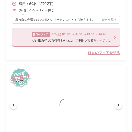
費用：
60
名
／
370
万円
評価：
4.46
(
1258
件
)
真っ白な会場なので装花やカラードレスがとても映えます。本来とは違う位置に高砂を設置してもらったおかげで、窓の光が入って開放感が出て高砂装花も際立ちました！
続きを見る
8/8
(土)
09:00〜/10:00〜/13:00〜/14:45〜/16:00〜
受付中フェア
＼8月BIG*150万特典＆Amazon1万円付／新横浜すぐのガーデン体験×ドレス試着×トリュフ香る牛フィレ試食
ほかのフェアを見る