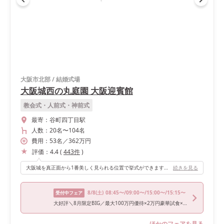
大阪市北部
/
結婚式場
大阪城西の丸庭園 大阪迎賓館
教会式・人前式・神前式
最寄：
谷町四丁目駅
人数：
20名
〜
104名
費用：
53
名
／
362
万円
評価：
4.4
(
443
件
)
大阪城を真正面から1番美しく見られる位置で挙式ができます。西の丸庭園は大阪市内とは思えないほど広大で緑が多く、この日は桜も満開だったので、一般のお客様からもたくさんお祝いしていただきました。また、ゲストには観光気分も味わってもらうことができ、楽しんでいただくことができたのではないかと思います。
続きを見る
8/8
(土)
08:45〜/09:00〜/15:00〜/15:15〜
受付中フェア
大好評＼8月限定BIG／最大100万円優待×2万円豪華試食×2万坪の庭見学
ほかのフェアを見る