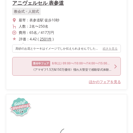
アニヴェルセル 表参道
教会式・人前式
最寄：
表参道駅 徒歩10秒
人数：
2名
〜
250名
費用：
65
名
／
417
万円
評価：
4.42
(
2501
件
)
高砂のお花とケーキはイメージでしか伝えられませんでしたが、出来上がりは想像以上に可愛くとても気に入りました。希望を実現してくれます！
続きを見る
8/8
(土)
09:00〜/10:00〜/14:00〜/15:00〜/16:00〜
受付中フェア
《アマギフ1.5万&150万優待》憧れ大聖堂で感動挙式体験×3万豪華*和牛試食×花嫁ALL体験フェア
ほかのフェアを見る