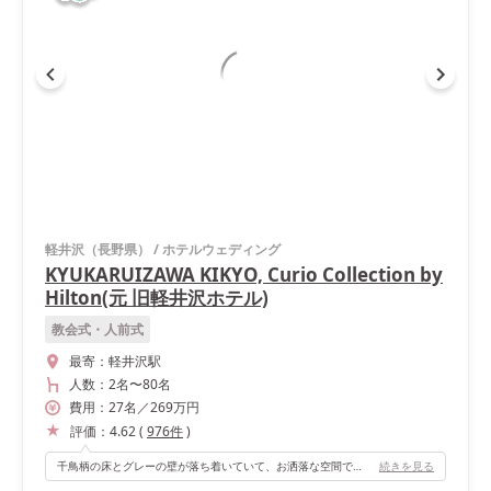
軽井沢（長野県）
/
ホテルウェディング
KYUKARUIZAWA KIKYO, Curio Collection by
Hilton(元 旧軽井沢ホテル)
教会式・人前式
最寄：
軽井沢駅
人数：
2名
〜
80名
費用：
27
名
／
269
万円
評価：
4.62
(
976
件
)
千鳥柄の床とグレーの壁が落ち着いていて、お洒落な空間でした。高砂が高くないところも、少人数の場合は、出席者と目線を合わせて肩肘張らない会が出来て良かったと思います。また、ウェルカムスペースが備え付けで可愛い空間でした。
続きを見る