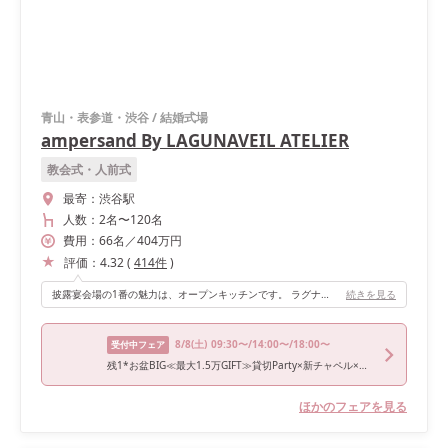
青山・表参道・渋谷
/
結婚式場
ampersand By LAGUNAVEIL ATELIER
教会式・人前式
最寄：
渋谷駅
人数：
2名
〜
120名
費用：
66
名
／
404
万円
評価：
4.32
(
414
件
)
披露宴会場の1番の魅力は、オープンキッチンです。 ラグナヴェールアトリエ（LAGUNAVEIL ATELIER）さんは披露宴会場が2つあり、それぞれに違った良さがあります。 見た目の可愛さは、私の好みではもう一方の会場でしたが、ゲストの皆様に楽しんでもらいたい、喜んでもらいたいというコンセプトに合うのは絶対にオープンキッチンがある方だと思い決定しました。 温かいうちにすぐに料理を運べるからか、実際にほとんどのゲストから「料理がおいしかった」と言ってもらえて大満足です。
続きを見る
8/8
(土)
09:30〜/14:00〜/18:00〜
受付中フェア
残1*お盆BIG≪最大1.5万GIFT≫貸切Party×新チャペル×豪華試食
ほかのフェアを見る