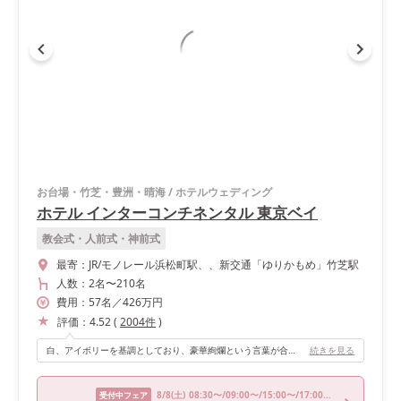
お台場・竹芝・豊洲・晴海
/
ホテルウェディング
ホテル インターコンチネンタル 東京ベイ
教会式・人前式・神前式
最寄：
JR/モノレール浜松町駅、、新交通「ゆりかもめ」竹芝駅
人数：
2名
〜
210名
費用：
57
名
／
426
万円
評価：
4.52
(
2004
件
)
白、アイボリーを基調としており、豪華絢爛という言葉が合うような披露宴会場でした(*˘︶˘*)ラグジュアリーでありながらも可愛らしい雰囲気です。 とても広くて100人以上も対応可。高砂の背景は、180度オーシャンビューで、レインボーブリッジも見えます！
続きを見る
8/8
(土)
08:30〜/09:00〜/15:00〜/17:00〜/17:30〜
受付中フェア