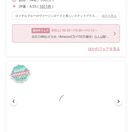
評価：
4.55
(
1011
件
)
ロイヤルブルーのヴァージンロードと美しいステンドグラスと厳かな雰囲気を演出する仕掛けがたくさんあり、私たちもゲストも感動できました！
続きを見る
8/8
(土)
08:30〜/10:00〜/15:15〜
受付中フェア
当日◎AMおすすめ《Amazon2万×150万優待》なんば駅直結&憧れ花嫁ALL体験*4万牛フィレ試食
ほかのフェアを見る