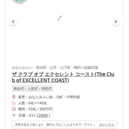
みなとみらい・桜木町・山手・山下町・関内
/
結婚式場
ザ クラブ オブ エクセレント コースト(The Clu
b of EXCELLENT COAST)
教会式・人前式・神前式
最寄：
みなとみらい線：元町・中華街駅
人数：
6名
〜
146名
費用：
53
名
／
309
万円
評価：
4.6
(
1200
件
)
天井があまり高くなく、家のようなこじんまりさで、ゲストとの距離感が近くて良かったこと／スタッフさんの心遣い／料理／ローストビーフカットなどの他にあまりない演出ができるところがオススメです。
続きを見る