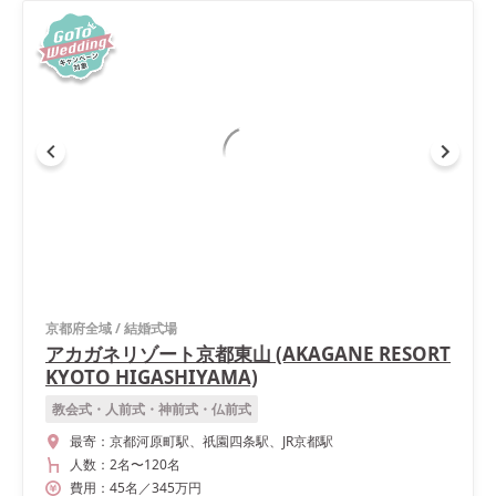
京都府全域
/
結婚式場
アカガネリゾート京都東山 (AKAGANE RESORT
KYOTO HIGASHIYAMA)
教会式・人前式・神前式・仏前式
最寄：
京都河原町駅、祇園四条駅、JR京都駅
人数：
2名
〜
120名
費用：
45
名
／
345
万円