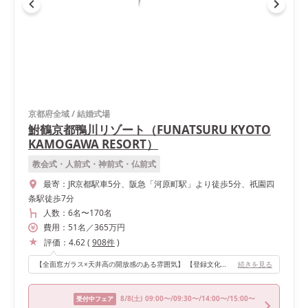
京都府全域
/
結婚式場
鮒鶴京都鴨川リゾート（FUNATSURU KYOTO
KAMOGAWA RESORT）
教会式・人前式・神前式・仏前式
最寄：
JR京都駅車5分、阪急「河原町駅」より徒歩5分、祇園四
条駅徒歩7分
人数：
6名
〜
170名
費用：
51
名
／
365
万円
評価：
4.62
(
908
件
)
【全面窓ガラス×天井高の開放感のある雰囲気】 【登録文化財ならではの趣と他にないおしゃれさがあること】 この2点が特におすすめポイントでした！ 90名超えの披露宴でしたが狭さを感じず、でもゲストとの距離の近さも感じる温かい披露宴会場でした。 ゲストと写真撮影をするのも移動がしやすく過ごしやすかったです。 登録有形文化財だからこその木目の趣があり、洋装も和装も似合い、会場コーディネートを考えるのも楽しく選びやすかったのもよかったポイントです。 会場内も非常に明るく、会場に併設する形で自由に使えるホワイエスペースがあったのでゲストが会場内以外にゆったり使えるスペースがあったのもよかったです。
続きを見る
8/8
(土)
09:00〜/09:30〜/14:00〜/15:00〜
受付中フェア