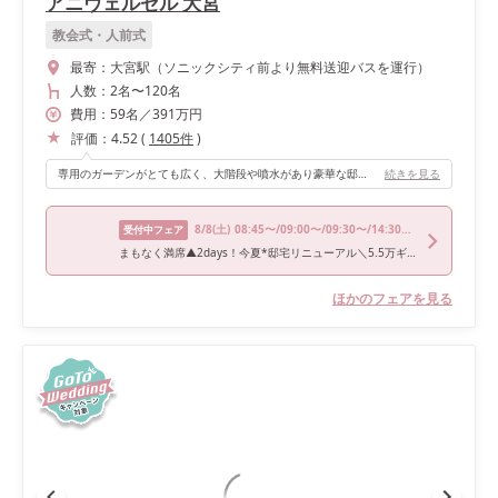
アニヴェルセル 大宮
教会式・人前式
最寄：
大宮駅（ソニックシティ前より無料送迎バスを運行）
人数：
2名
〜
120名
費用：
59
名
／
391
万円
評価：
4.52
(
1405
件
)
専用のガーデンがとても広く、大階段や噴水があり豪華な邸宅のイメージです。挙式と披露宴の空き時間をガーデンでドリンクや軽食と共に過ごしていただけるのでゲストを飽きさせません。 また、デザートブッフェも同じガーデンで行うことができ、見た目の豪華さはもちろんですが、ゲストから「換気の観点からかガーデンで過ごす時間が多く取られていたことに新郎新婦の心配りをすごく感じました」との声を多数いただきました。コロナ対策としても大きな専用ガーデンがついているのは魅力だと思います。
続きを見る
8/8
(土)
08:45〜/09:00〜/09:30〜/14:30〜/15:00〜
受付中フェア
まもなく満席▲2days！今夏*邸宅リニューアル＼5.5万ギフト＆150万優待／憧れ大聖堂&4万コース試食＆ドレス試着
ほかのフェアを見る