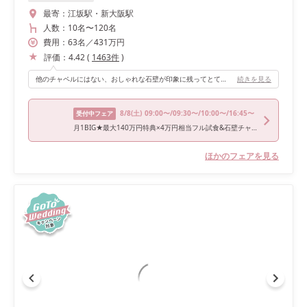
最寄：
江坂駅・新大阪駅
人数：
10名
〜
120名
費用：
63
名
／
431
万円
評価：
4.42
(
1463
件
)
他のチャペルにはない、おしゃれな石壁が印象に残ってとても気に入りました。また、私自身、挙式は少しシックな雰囲気が理想だった為、思い描いていたイメージにもぴったりだった。シックだけど会場自体は暗くなく、天井から差し込む光もすごく良かったので写真データもおしゃれに見えて満足です。
続きを見る
8/8
(土)
09:00〜/09:30〜/10:00〜/16:45〜
受付中フェア
月1BIG★最大140万円特典×4万円相当フル試食&石壁チャペル体験
ほかのフェアを見る