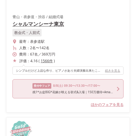
青山・表参道・渋谷
/
結婚式場
シャルマンシーナ東京
教会式・人前式
最寄：
表参道駅
人数：
2名
〜
142名
費用：
67
名
／
369
万円
評価：
4.16
(
1566
件
)
シンプルだけど上品な作り、ピアノがあり夫婦演奏出来たこと。
続きを見る
8/8
(土)
09:30〜/13:30〜/17:00〜
受付中フェア
残1*お盆BIG*花嫁が映える挙式&入場｜150万優待×Amazon1.5万
ほかのフェアを見る