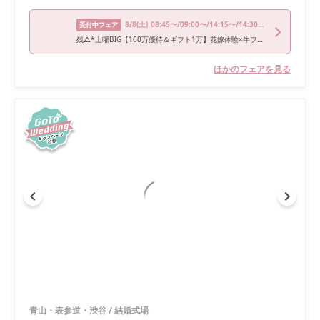
8/8
(土)
08:45〜/09:00〜/14:15〜/14:30〜/15:30〜
受付中フェア
残△*土曜BIG【160万優待＆ギフト1万】花嫁体験×牛フィレ試食
ほかのフェアを見る
青山・表参道・渋谷
/
結婚式場