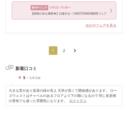
8/9
(日)
10:00〜
受付中フェア
【静岡の幸を満喫★】試食付き！OMOTENASHI静岡フェア
ほかのフェアを見る
1
2
新着口コミ
5
/ 先輩花嫁
大きな窓があり皇居の緑が見え 天井が高くて開放感があります。 ロー
ズウェストはチャペルのあるフロアより下の階になるので 同じ皇居側
の景色でも違った雰囲気になります。
続きを見る