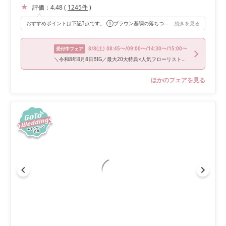
評価：
4.48
(
1245
件
)
おすすめポイントは下記3点です。 ➀ブラウン基調の落ちついた雰囲気 → 幅広い年代のゲストにお越し頂くため、落ち着いた色味の会場を選びました。珍しい灯ろうのシャンデリアや、メインテーブルのバック一面に広がる緑も良かったです◎ ②扇形で、「ゲスト全員の顔が見える」こと → よくある正方形や長方形の会場だと、遠くから新郎新婦が見にくかったり、その逆も然りです。（特に一番後ろの親族）ゲストひとりひとりとお話することは難しくとも、皆様の顔が見えることは重視していました。 ③プライベートキッチン併設 → 美味しいお料理を一秒でも早く食べて頂きたかったので、キッチン併設は必須事項でした。
続きを見る
8/8
(土)
08:45〜/09:00〜/14:30〜/15:00〜
受付中フェア
＼令和8年8月8日BIG／最大20大特典×人気フローリストのコーディネート見学
ほかのフェアを見る