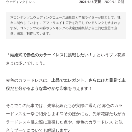
ウェディングドレス
2021.1.18 更新
2020.9.1 公開
本コンテンツはウェディングニュース編集部と卒花ライターが協力して、独
自に制作しています。アフィリエイト広告を利用しているリンクも含まれま
すが、コンテンツの内容やランキングの決定は編集部が自主的な意思で企
画、編集、制作しています。
「結婚式で赤色のカラードレスに挑戦したい！」
というプレ花嫁
さまは多いでしょう。
赤色のカラードレスは、
上品でエレガント、さらにひと目見て主
役だと分かるような華やかな印象
を与えます！
そこでこの記事では、先輩花嫁たちが実際に選んだ 赤色のカラ
ードレスを一挙ご紹介します♡そのほかにも、先輩花嫁たちがカ
ラードレスを選ぶ際に重視した点や、赤色のカラードレス と似
合うブーケについても解説します♪