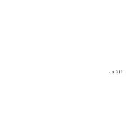
k.a_0111