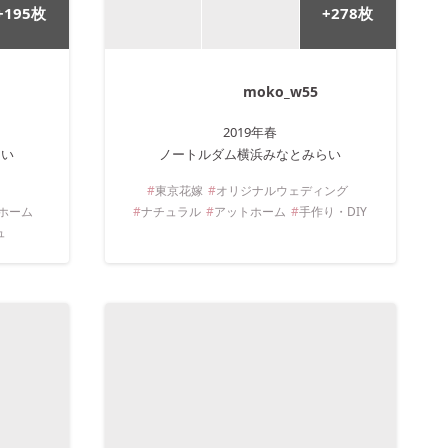
+
195
枚
+
278
枚
moko_w55
2019年
春
らい
ノートルダム横浜みなとみらい
東京
花嫁
オリジナルウェディング
ホーム
ナチュラル
アットホーム
手作り・DIY
ュ