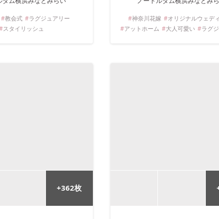
ルダム横浜みなとみらい
ノートルダム横浜みなとみ
教会式
ラグジュアリー
神奈川
花嫁
オリジナルウェデ
スタイリッシュ
アットホーム
大人可愛い
ラグ
+
362
枚