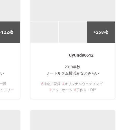
+
122
枚
+
258
枚
uyunda0612
2019年
秋
らい
ノートルダム横浜みなとみらい
ー婚
神奈川
花嫁
オリジナルウェディング
ジュアリー
アットホーム
手作り・DIY