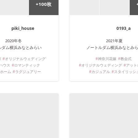
+
100
枚
piki_house
0193_a
2020年
冬
2021年
夏
ルダム横浜みなとみらい
ノートルダム横浜みなとみ
嫁
オリジナルウェディング
神奈川
花嫁
教会式
ハウス
ロマンティック
オリジナルウェディング
アット
ホーム
ラグジュアリー
カジュアル
スタイリッシ