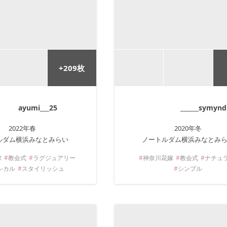
+
209
枚
ayumi___25
______symynd
2022年
春
2020年
冬
ルダム横浜みなとみらい
ノートルダム横浜みなとみ
嫁
教会式
ラグジュアリー
神奈川
花嫁
教会式
ナチュ
シカル
スタイリッシュ
シンプル