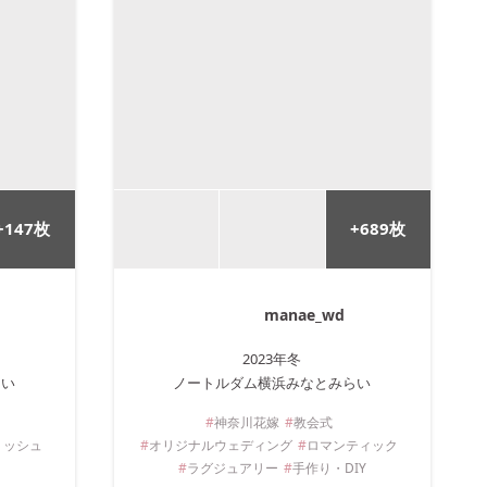
+
147
枚
+
689
枚
manae_wd
2023年
冬
らい
ノートルダム横浜みなとみらい
神奈川
花嫁
教会式
リッシュ
オリジナルウェディング
ロマンティック
ラグジュアリー
手作り・DIY