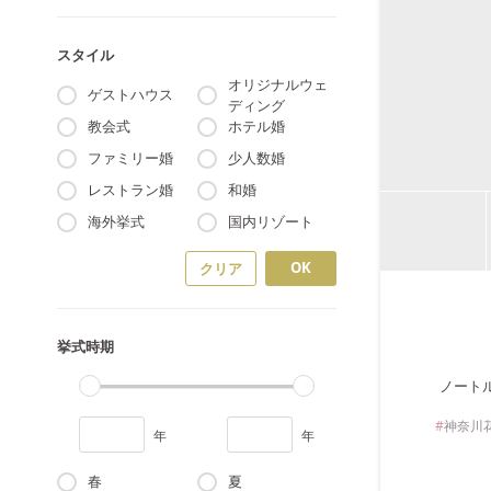
スタイル
オリジナルウェ
ゲストハウス
ディング
教会式
ホテル婚
ファミリー婚
少人数婚
レストラン婚
和婚
海外挙式
国内リゾート
OK
クリア
挙式時期
ノート
神奈川
年
年
春
夏