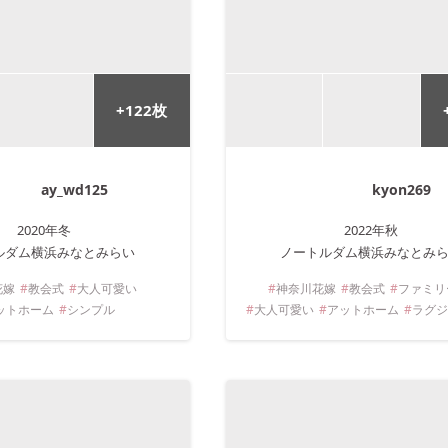
+
122
枚
ay_wd125
kyon269
2020年
冬
2022年
秋
ルダム横浜みなとみらい
ノートルダム横浜みなとみ
花嫁
教会式
大人可愛い
神奈川
花嫁
教会式
ファミリ
ットホーム
シンプル
大人可愛い
アットホーム
ラグ