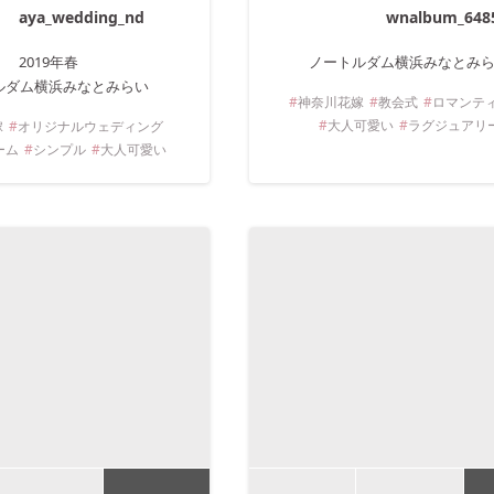
aya_wedding_nd
wnalbum_648
2019年
春
ノートルダム横浜みなとみ
ルダム横浜みなとみらい
神奈川
花嫁
教会式
ロマンテ
大人可愛い
ラグジュアリ
嫁
オリジナルウェディング
ーム
シンプル
大人可愛い