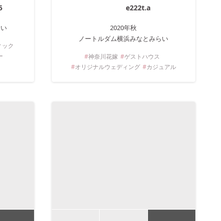
5
e222t.a
らい
2020年
秋
ノートルダム横浜みなとみらい
ィック
ー
神奈川
花嫁
ゲストハウス
オリジナルウェディング
カジュアル