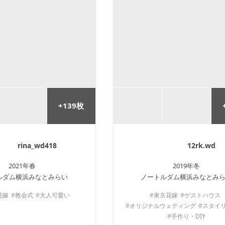
+
139
枚
rina_wd418
12rk.wd
2021年
春
2019年
冬
ルダム横浜みなとみらい
ノートルダム横浜みなとみ
花嫁
教会式
大人可愛い
東京
花嫁
ゲストハウス
オリジナルウェディング
スタイ
手作り・DIY