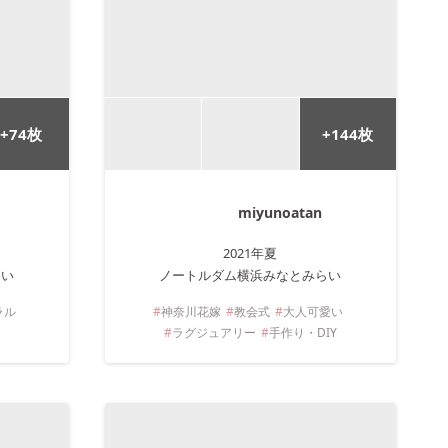
+
74
枚
+
144
枚
miyunoatan
2021年
夏
らい
ノートルダム横浜みなとみらい
ラル
神奈川
花嫁
教会式
大人可愛い
ラグジュアリー
手作り・DIY