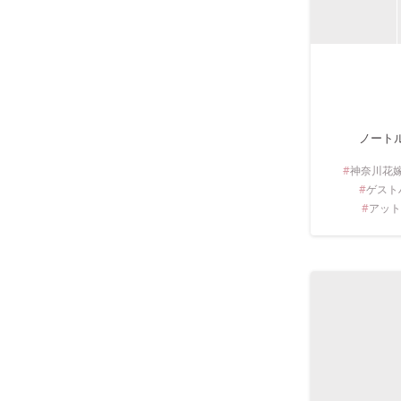
ノート
神奈川
花
ゲスト
アット