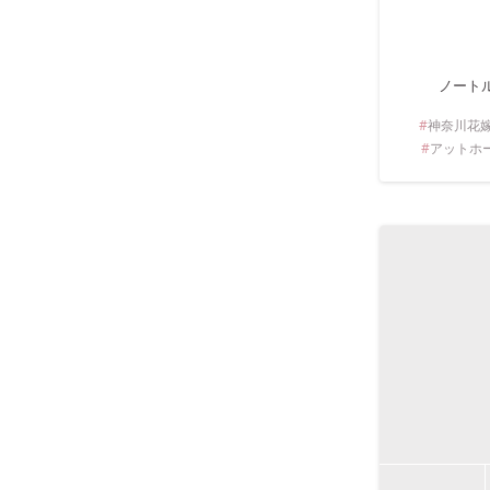
ノート
神奈川
花
アットホ