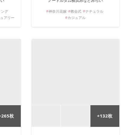
らい
ノートルダム横浜みなとみらい
ィング
神奈川
花嫁
教会式
ナチュラル
ジュアリー
カジュアル
+
265
枚
+
132
枚