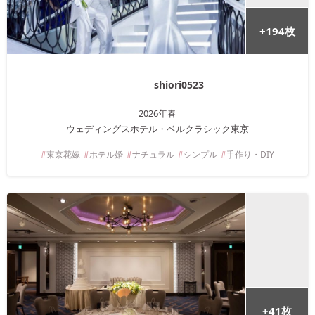
+
194
枚
shiori0523
2026年
春
ウェディングスホテル・ベルクラシック東京
東京
花嫁
ホテル婚
ナチュラル
シンプル
手作り・DIY
+
41
枚