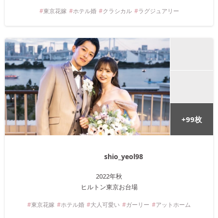
東京
花嫁
ホテル婚
クラシカル
ラグジュアリー
+
99
枚
shio_yeol98
2022年
秋
ヒルトン東京お台場
東京
花嫁
ホテル婚
大人可愛い
ガーリー
アットホーム