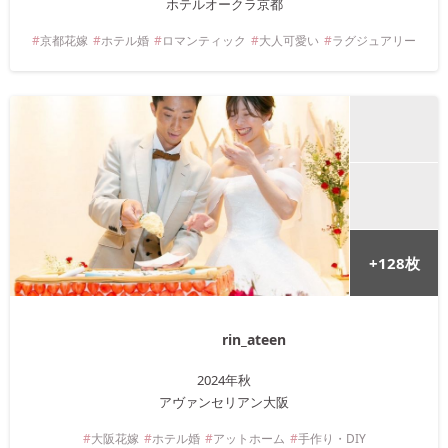
ホテルオークラ京都
京都
花嫁
ホテル婚
ロマンティック
大人可愛い
ラグジュアリー
+
128
枚
rin_ateen
2024年
秋
アヴァンセリアン大阪
大阪
花嫁
ホテル婚
アットホーム
手作り・DIY