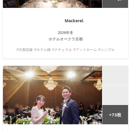
Mackerel.
2026年
冬
ホテルオークラ京都
京都
花嫁
ホテル婚
ナチュラル
アットホーム
シンプル
+
73
枚