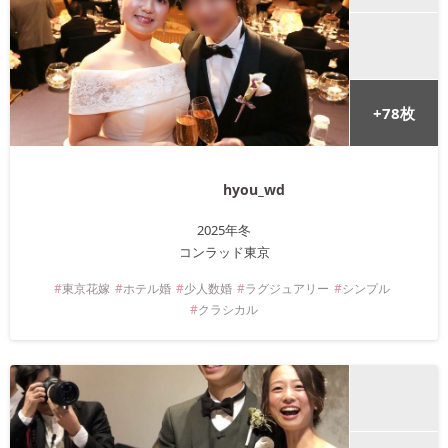
+
78
枚
hyou_wd
2025年
冬
コンラッド東京
東京
花嫁
ホテル婚
少人数婚
ラグジュアリー
シンプル
クラシカル