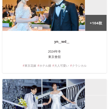
+
104
枚
yn__wd__
2024年
冬
東京會舘
東京
花嫁
ホテル婚
大人可愛い
クラシカル