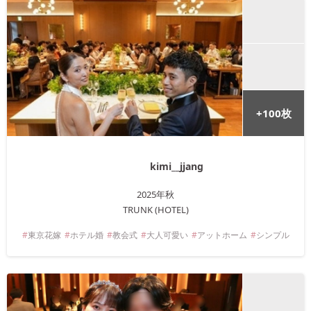
+
100
枚
kimi__jjang
2025年
秋
TRUNK (HOTEL)
東京
花嫁
ホテル婚
教会式
大人可愛い
アットホーム
シンプル