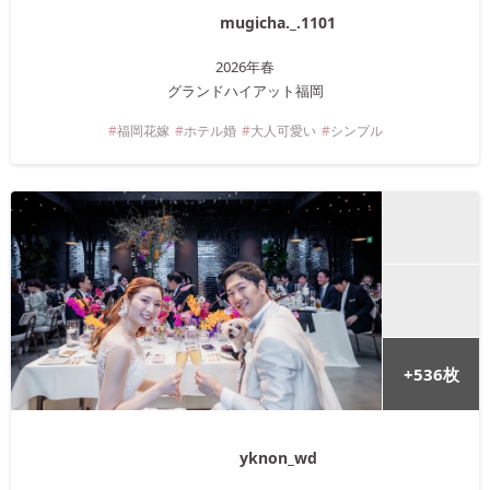
mugicha._.1101
2026年
春
グランドハイアット福岡
福岡
花嫁
ホテル婚
大人可愛い
シンプル
+
536
枚
yknon_wd