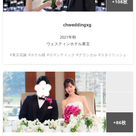
+
108
枚
chweddingxg
2021年
秋
ウェスティンホテル東京
東京
花嫁
ホテル婚
ロマンティック
クラシカル
スタイリッシュ
+
86
枚