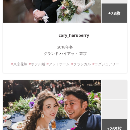
+
73
枚
cory_haruberry
2018年
冬
グランド ハイアット 東京
東京
花嫁
ホテル婚
アットホーム
クラシカル
ラグジュアリー
+
265
枚