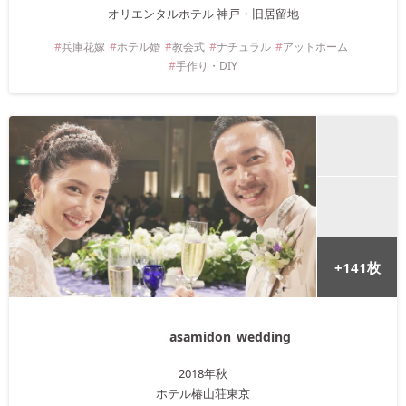
オリエンタルホテル 神戸・旧居留地
兵庫
花嫁
ホテル婚
教会式
ナチュラル
アットホーム
手作り・DIY
+
141
枚
asamidon_wedding
2018年
秋
ホテル椿山荘東京