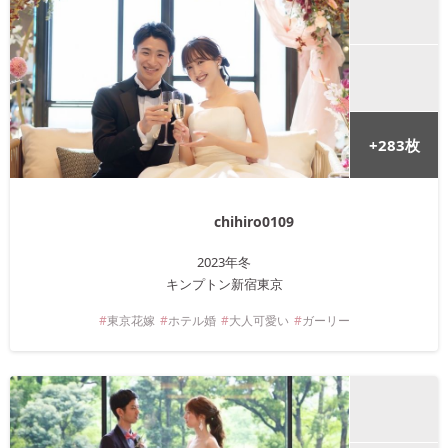
+
283
枚
chihiro0109
2023年
冬
キンプトン新宿東京
東京
花嫁
ホテル婚
大人可愛い
ガーリー