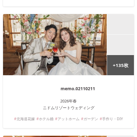
+
135
枚
memo.02110211
2026年
春
ニドムリゾートウェディング
北海道
花嫁
ホテル婚
アットホーム
ガーデン
手作り・DIY