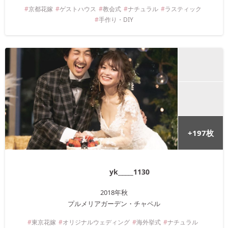
京都
花嫁
ゲストハウス
教会式
ナチュラル
ラスティック
手作り・DIY
+
197
枚
yk_____1130
2018年
秋
プルメリアガーデン・チャペル
東京
花嫁
オリジナルウェディング
海外挙式
ナチュラル