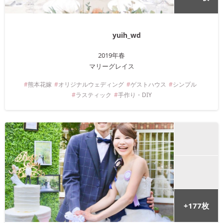
yuih_wd
2019年
春
マリーグレイス
熊本
花嫁
オリジナルウェディング
ゲストハウス
シンプル
ラスティック
手作り・DIY
+
177
枚