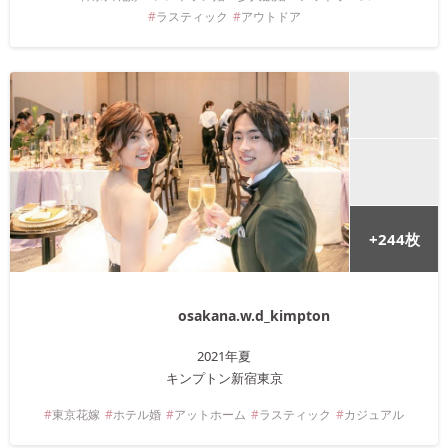
ラスティック
アウトドア
+
244
枚
osakana.w.d_kimpton
2021年
夏
キンプトン新宿東京
東京
花嫁
ホテル婚
アットホーム
ラスティック
カジュアル