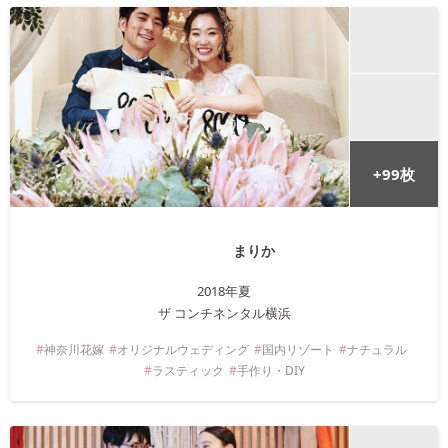
+
99
枚
まりか
2018年
夏
ザ コンチネンタル横浜
神奈川
花嫁
オリジナルウェディング
国内リゾート
ナチュラル
ラスティック
手作り・DIY