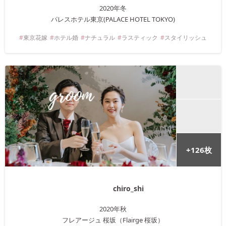
2020年
冬
パレスホテル東京(PALACE HOTEL TOKYO)
東京
花嫁
ホテル婚
ナチュラル
ラスティック
スタイリッシュ
+
126
枚
chiro_shi
2020年
秋
フレアージュ 桜坂（Flairge 桜坂）