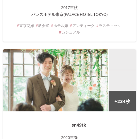
2017年
秋
パレスホテル東京(PALACE HOTEL TOKYO)
東京
花嫁
教会式
ホテル婚
アンティーク
ラスティック
カジュアル
+
234
枚
sn49tk
2020年
春