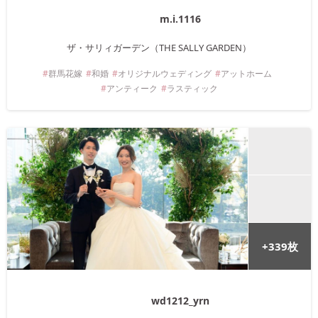
m.i.1116
ザ・サリィガーデン（THE SALLY GARDEN）
群馬
花嫁
和婚
オリジナルウェディング
アットホーム
アンティーク
ラスティック
+
339
枚
wd1212_yrn