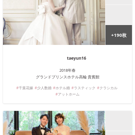
+
190
枚
taeyun16
2018年
春
グランドプリンスホテル高輪 貴賓館
千葉
花嫁
少人数婚
ホテル婚
ラスティック
クラシカル
アットホーム