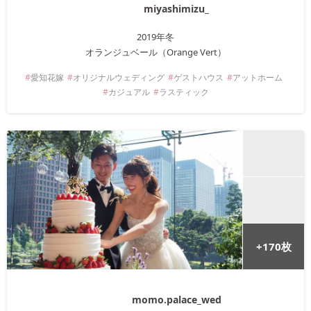
miyashimizu_
2019年
冬
オランジュベール（Orange Vert）
愛知
花嫁
オリジナルウェディング
ゲストハウス
アットホーム
カジュアル
ラスティック
+
170
枚
momo.palace_wed