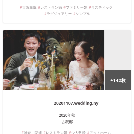
大阪
花嫁
レストラン婚
ファミリー婚
ラスティック
ラグジュアリー
シンプル
+
142
枚
20201107.wedding.ny
2020年
秋
古我邸
神奈川
花嫁
レストラン婚
少人数婚
アットホーム