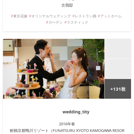
古我邸
東京
花嫁
オリジナルウェディング
レストラン婚
アットホーム
ガーデン
ラスティック
+
131
枚
wedding_tity
2016年
春
鮒鶴京都鴨川リゾート（FUNATSURU KYOTO KAMOGAWA RESOR