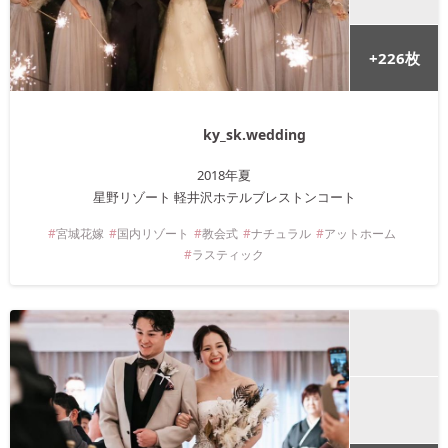
+
226
枚
ky_sk.wedding
2018年
夏
星野リゾート 軽井沢ホテルブレストンコート
宮城
花嫁
国内リゾート
教会式
ナチュラル
アットホーム
ラスティック