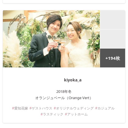
+
194
枚
kiyoka_a
2018年
冬
オランジュベール（Orange Vert）
愛知
花嫁
ゲストハウス
オリジナルウェディング
カジュアル
ラスティック
アットホーム