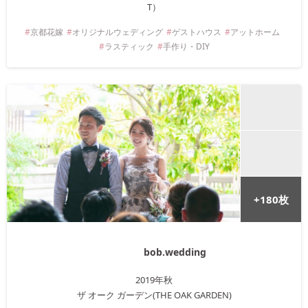
T）
京都
花嫁
オリジナルウェディング
ゲストハウス
アットホーム
ラスティック
手作り・DIY
+
180
枚
bob.wedding
2019年
秋
ザ オーク ガーデン(THE OAK GARDEN)