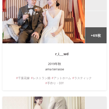
+
69
枚
r_i___wd
2019年
秋
ama terrasse
千葉
花嫁
レストラン婚
アットホーム
ラスティック
手作り・DIY