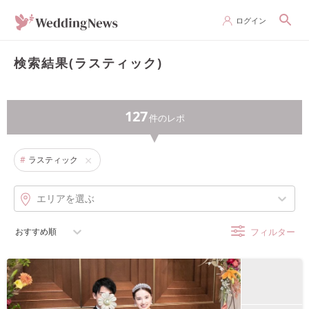
ログイン
検索結果(ラスティック)
127
件の
レポ
#
ラスティック
エリアを選ぶ
おすすめ順
フィルター