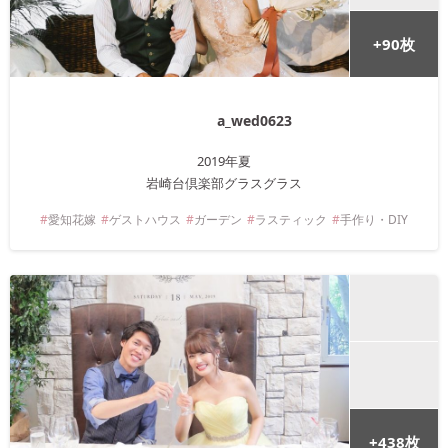
+
90
枚
a_wed0623
2019年
夏
岩崎台倶楽部グラスグラス
愛知
花嫁
ゲストハウス
ガーデン
ラスティック
手作り・DIY
+
438
枚