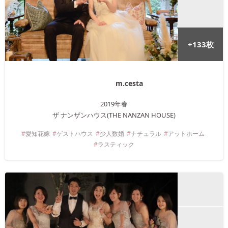
+
133
枚
m.cesta
2019年
春
ザ ナンザンハウス(THE NANZAN HOUSE)
愛知
花嫁
ゲストハウス
少人数婚
ナチュラル
アットホーム
ラスティック