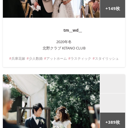
+
149
枚
tm__wd__
2020年
冬
北野クラブ KITANO CLUB
兵庫
花嫁
少人数婚
アットホーム
ラスティック
スタイリッシュ
+
389
枚