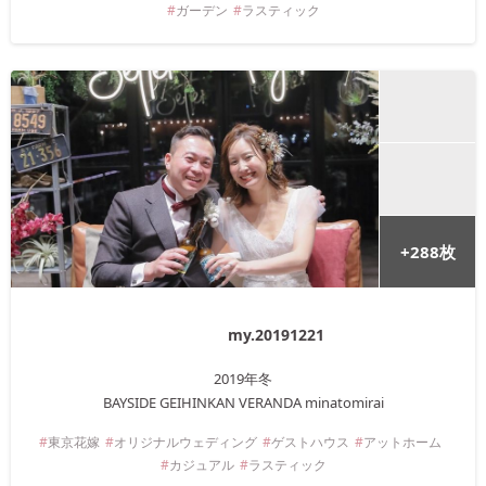
ガーデン
ラスティック
+
288
枚
my.20191221
2019年
冬
BAYSIDE GEIHINKAN VERANDA minatomirai
東京
花嫁
オリジナルウェディング
ゲストハウス
アットホーム
カジュアル
ラスティック