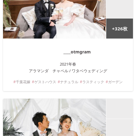
+
326
枚
____otmgram
2021年
春
アラマンダ チャペル / ワタベウェディング
千葉
花嫁
ゲストハウス
ナチュラル
ラスティック
ガーデン