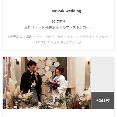
a0124k.wedding
2017年
秋
星野リゾート 軽井沢ホテルブレストンコート
長野
花嫁
国内リゾート
オリジナルウェディング
ラグジュアリー
ロマンティック
ラスティック
+
265
枚