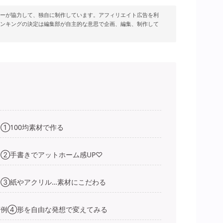
ーが協力して、独自に制作しています。アフィリエイト広告を利
ンキングの決定は編集部が自主的な意思で企画、編集、制作して
①100均素材で作る
②手書きでアットホーム感UP♡
例③紙やアクリル…素材にこだわる
実例④形を自由な発想で変えてみる