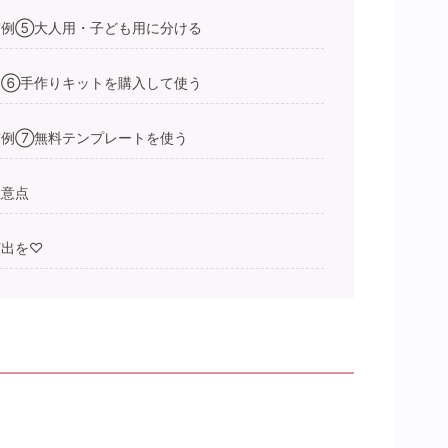
実例⑤大人用・子ども用に分ける
例⑥手作りキットを購入して使う
実例⑦無料テンプレートを使う
注意点
演出を♡