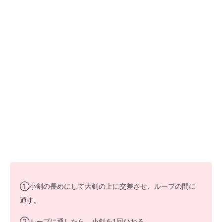
①小剣の長めにして大剣の上に交差させ、ループの間に
通す。
②ループに通したら、小剣を1回ひねる。