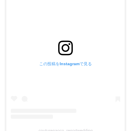
この投稿をInstagramで見る
couturenaoco_resortwedding