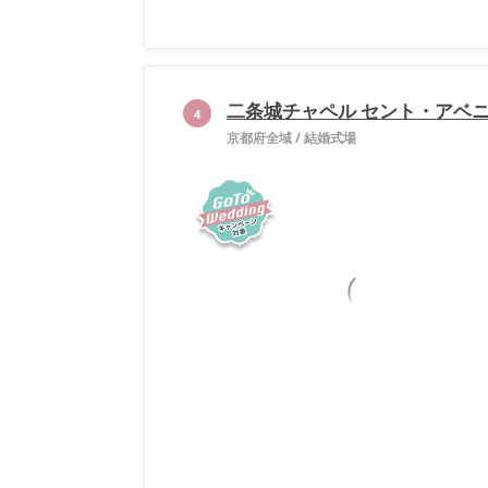
二条城チャペル セント・アベ
4
京都府全域
/
結婚式場