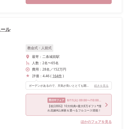
ニール
教会式・人前式
最寄：
二条城前駅
人数：
2名
〜
65名
費用：
28
名
／
152
万円
評価：
4.46
(
164
件
)
ガーデンがあるので、天気が良いととても開放感で素敵です！
続きを見る
受付中フェア
8/11
(火)
09:00〜/10:00〜/14:00〜/16:00〜/17:00〜
【祝日BIG】10大特典×最大8万ギフト*憧
れ花嫁ALL体験＆選べるフルコース堪能！
ほかのフェアを見る