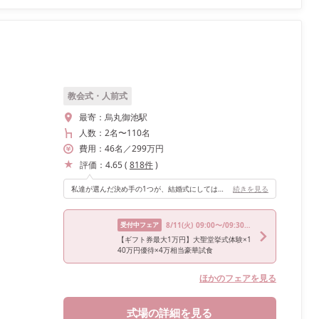
教会式・人前式
最寄：
烏丸御池駅
人数：
2名
〜
110名
費用：
46
名
／
299
万円
評価：
4.65
(
818
件
)
私達が選んだ決め手の1つが、結婚式にしては珍しくブラウンとゴールドでまとめられたモダンな披露宴会場です。白を基調とした明るい会場が多い中、落ち着いた大人ウェディングにぴったりな会場だと思います。
続きを見る
受付中フェア
8/11
(火)
09:00〜/09:30〜/14:15〜/14:45〜
【ギフト券最大1万円】大聖堂挙式体験×1
40万円優待×4万相当豪華試食
ほかのフェアを見る
式場の詳細を見る