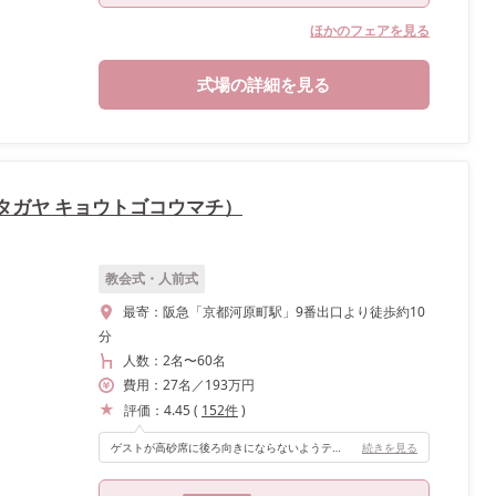
ほかのフェアを見る
式場の詳細を見る
（ザ タガヤ キョウトゴコウマチ）
教会式・人前式
最寄：
阪急「京都河原町駅」9番出口より徒歩約10
分
人数：
2名
〜
60名
費用：
27
名
／
193
万円
評価：
4.45
(
152
件
)
ゲストが高砂席に後ろ向きにならないようテーブルは円形ではなく長方形になっていて、高砂席からもゲスト全員の表情が見えます。また少人数婚の私たちにはちょうどいい広さでした。
続きを見る