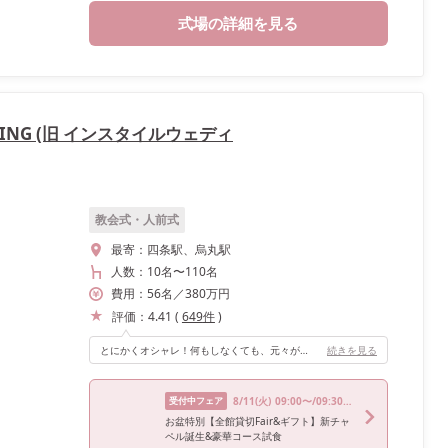
式場の詳細を見る
DING (旧 インスタイルウェディ
教会式・人前式
最寄：
四条駅、烏丸駅
人数：
10名
〜
110名
費用：
56
名
／
380
万円
評価：
4.41
(
649
件
)
とにかくオシャレ！何もしなくても、元々がオシャレな空間です。 テーブルや椅子も木の温かみが溢れ、大きな窓から光が差し込み明るい披露宴会場です。
続きを見る
受付中フェア
8/11
(火)
09:00〜/09:30〜/14:15〜/14:30〜/17:00〜
お盆特別【全館貸切Fair&ギフト】新チャ
ペル誕生&豪華コース試食