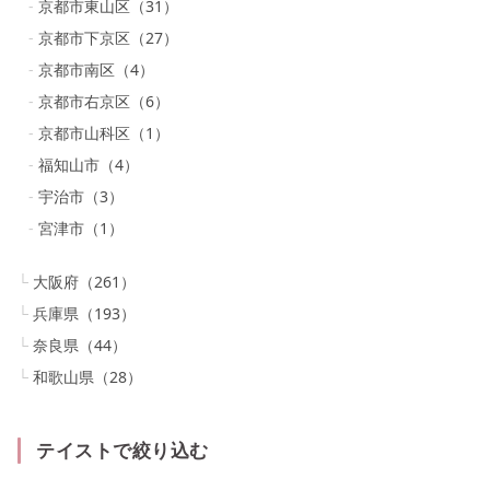
京都市東山区
（
31
）
京都市下京区
（
27
）
京都市南区
（
4
）
京都市右京区
（
6
）
京都市山科区
（
1
）
福知山市
（
4
）
宇治市
（
3
）
宮津市
（
1
）
大阪府
（
261
）
兵庫県
（
193
）
奈良県
（
44
）
和歌山県
（
28
）
テイストで絞り込む