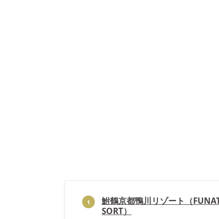
鮒鶴京都鴨川リゾート（FUNATSU
1
SORT）