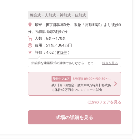
教会式・人前式・神前式・仏前式
最寄：
JR京都駅車5分、阪急「河原町駅」より徒歩5
分、祇園四条駅徒歩7分
人数：
6名
〜
170名
費用：
51
名
／
364
万円
評価：
4.62
(
912
件
)
伝統的な建築様式の建物でありながら、とても天井が高く、広々とした空間です。 アンティークさと快適さがとても良く、空間だけでゲストに喜んでいただけると思います。 ゲスト案内の際に載っていただくエレベーターも、日本で2番めに古い現役エレベーターとのことで、歴史好きの方には楽しんでいただけると思います。 100名以上を収容できる空間で私たちのゲストは70名弱でしたが、寂しすぎることもなく、ゲスト同士が広々と交流できる余裕がありました。 私たちの年齢的にお子さま連れのゲストがやや多かったのですが、その点も安心していただけたかと思います。
続きを見る
受付中フェア
8/9
(日)
09:00〜/09:30〜/14:00〜/15:00〜
残1【月3回限定・最大100万特典】格式あ
る体験×2万円京フレンチコース試食
ほかのフェアを見る
式場の詳細を見る