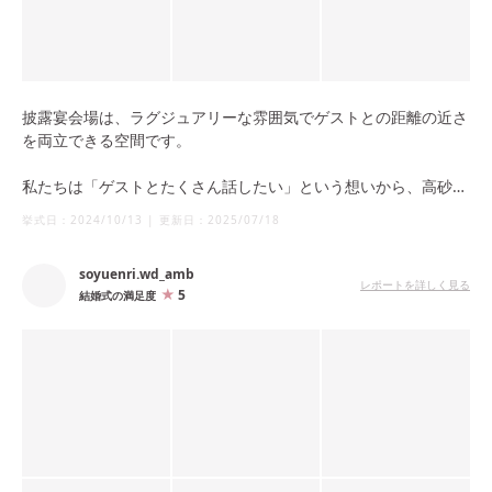
披露宴会場は、ラグジュアリーな雰囲気でゲストとの距離の近さ
を両立できる空間です。
私たちは「ゲストとたくさん話したい」という想いから、高砂で
はなくソファスタイルを選択しました。
挙式日：
2024/10/13
|
更新日：
2025/07/18
披露宴らしいフォーマルさを保ちつつ、より自然体で過ごせる雰
囲気を意識しました。
soyuenri.wd_amb
レポートを詳しく見る
5
結婚式の満足度
そして何よりの特徴は、グランドボールルーム1・2の会場使用時
に“270度のスクリーン演出”ができることです！
私たちは80名ほどのゲストだったので、1・2のみ使用して約270
度でしたが、120名以上の場合は1・2・3を使用して360度の演出
も可能とのことです。
オープニングではソファ後方にある正面のスクリーンに映像を映
し、入場の曲に合わせて一気に270度に広がる演出でゲストを驚
かせることができました！