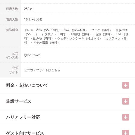
収容人数
250
名
着席人数
10名
〜
250名
持込料金
ドレス・衣装（55,000円）・装花（持込不可）・ブーケ（無料）・引き出物
（550円）・引き菓子（550円）・印刷物（無料）・音源（無料）・DVD（無
料）・飲み物（有料）・ウェディングケーキ（持込不可）・カメラマン（無
料）・ビデオ撮影（無料）
公式
@
mo_tokyo
インスタ
公式
公式ウェブサイトはこちら
サイト
料金・支払いについて
施設サービス
バリアフリー対応
ゲスト向けサービス