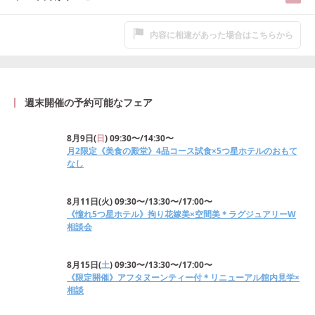
内容に相違があった場合はこちらから
週末開催の予約可能なフェア
8月9日
(
日
)
09:30〜/14:30〜
月2限定《美食の殿堂》4品コース試食×5つ星ホテルのおもて
なし
8月11日
(
火
)
09:30〜/13:30〜/17:00〜
《憧れ5つ星ホテル》拘り花嫁美×空間美＊ラグジュアリーW
相談会
8月15日
(
土
)
09:30〜/13:30〜/17:00〜
《限定開催》アフタヌーンティー付＊リニューアル館内見学×
相談