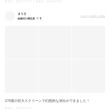
挙式日：
2023/11/05
|
更新日：
2024/03/22
とができ、複数あるデザインの中から選んで映すこともできま
す。
まりさ
レポートを詳しく見る
5
結婚式の満足度
何も映していないシンプルな印象からグッと雰囲気を変えられま
す。
270度の巨大スクリーンで幻想的な演出ができました！
更新日：
2023/11/10