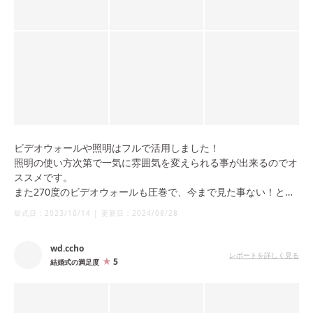
ビデオウォールや照明はフルで活用しました！
照明の使い方次第で一気に雰囲気を変えられる事が出来るのでオ
ススメです。
また270度のビデオウォールも圧巻で、今まで見た事ない！と沢
山のゲストに褒めていただきました。
挙式日：
2023/10/14
|
更新日：
2024/08/28
wd.ccho
レポートを詳しく見る
5
結婚式の満足度