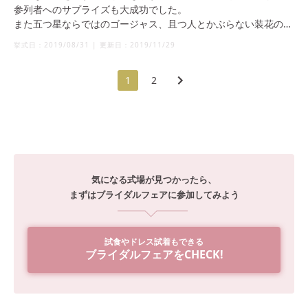
参列者へのサプライズも大成功でした。
また五つ星ならではのゴージャス、且つ人とかぶらない装花の演
出もオススメのポイントです。
挙式日：
2019/08/31
|
更新日：
2019/11/29
1
2
気になる式場が見つかったら、
まずはブライダルフェアに参加してみよう
試食やドレス試着もできる
ブライダルフェアをCHECK!