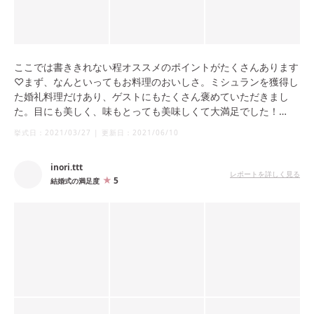
ここでは書ききれない程オススメのポイントがたくさんあります
♡まず、なんといってもお料理のおいしさ。ミシュランを獲得し
た婚礼料理だけあり、ゲストにもたくさん褒めていただきまし
た。目にも美しく、味もとっても美味しくて大満足でした！
挙式日：
2021/03/27
|
更新日：
2021/06/10
そして1番の魅力は、ボールルームを使用した際、360度スクリ
ーン（披露宴会場の壁面360度に映像を映し出せる演出)を使用す
inori.ttt
ることができるので、圧倒的な世界観をつくることができます。
レポートを詳しく見る
5
結婚式の満足度
また持ち込みに関しても寛容で、希望は出来る限りのお手伝いを
して叶えます、というホスピタリティーが素晴らしかったです。