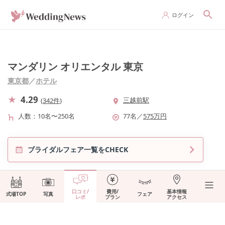
ログイン
マンダリン オリエンタル 東京
東京都
／
ホテル
4.29
三越前駅
(
342件
)
人数
10名〜250名
77
名
／
575
万円
ブライダルフェア一覧をCHECK
口コミ/
費用/
基本情報
式場TOP
写真
フェア
レポ
プラン
アクセス