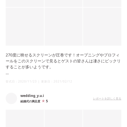
270度に映せるスクリーンが圧巻です！オープニングやプロフィ
ールをこのスクリーンで見るとゲストの皆さんは凄さにビックリ
することが多いようです。
ホテルらしい会場の天井が高いのも開放感があっていいです。高
挙式日：
2020/11/23
|
更新日：
2021/02/12
砂の後ろにツリーを置くと写真を撮る時にも華やかになるのでや
って良かったです。
wedding_y.u.i
レポートを詳しく見る
5
結婚式の満足度