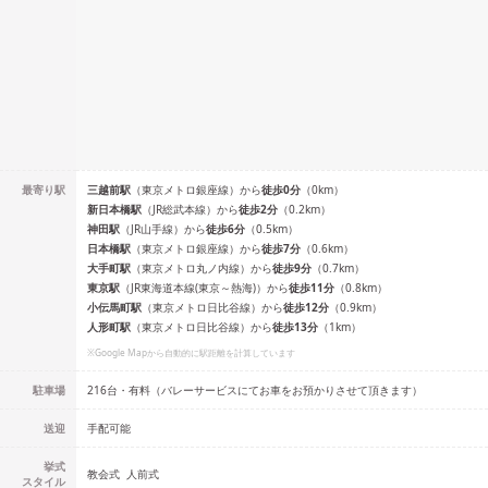
最寄り駅
三越前
駅
（
東京メトロ銀座線
）
から
徒歩
0
分
（
0
km）
新日本橋
駅
（
JR総武本線
）
から
徒歩
2
分
（
0.2
km）
神田
駅
（
JR山手線
）
から
徒歩
6
分
（
0.5
km）
日本橋
駅
（
東京メトロ銀座線
）
から
徒歩
7
分
（
0.6
km）
大手町
駅
（
東京メトロ丸ノ内線
）
から
徒歩
9
分
（
0.7
km）
東京
駅
（
JR東海道本線(東京～熱海)
）
から
徒歩
11
分
（
0.8
km）
小伝馬町
駅
（
東京メトロ日比谷線
）
から
徒歩
12
分
（
0.9
km）
人形町
駅
（
東京メトロ日比谷線
）
から
徒歩
13
分
（
1
km）
※Google Mapから自動的に駅距離を計算しています
駐車場
216台・有料（バレーサービスにてお車をお預かりさせて頂きます）
送迎
手配可能
挙式
教会式
人前式
スタイル