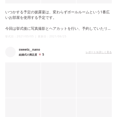
いつかする予定の披露宴は、変わらずボールルームという1番広
いお部屋を使用する予定です。
今回は挙式後に写真撮影とヘアカットを行い、予約していたリム
ジンに乗り、外の撮影に向かいました！そのあとお部屋に戻り、
挙式日：
2021/05/05
|
更新日：
2021/06/25
マンダリンの中にある、大好きなピッツァバーのピザをルームサ
ービスして、カメラマンさんと３人でピザパーティーをしまし
sweets__nano
た。朝からほとんど何も食べていなかったこともあり、とっても
レポートを詳しく見る
5
結婚式の満足度
おいしい夕食でした。