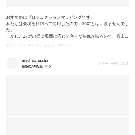
おすすめはプロジェクションマッピングです。
私たちは会場を仕切って使用したので、360°とはいきませんでし
た。
しかし、270°の壁に場面に応じて色々な映像が映るので、音楽と
合わせて映像を変えていくのがとても楽しく迫力があり、写真で
挙式日：
2025/09/14
|
更新日：
2026/01/03
見返してもこの会場にしてよかったと改めて思いました。
inacha.cha.cha
レポートを詳しく見る
5
結婚式の満足度