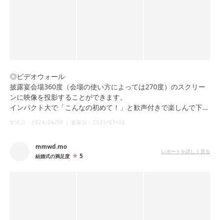
これは本当に他の式場では見たことがないレベルで、映像演出に
こだわりたい方には絶対おすすめです。
しかも、今年映像設備のリニューアルが予定されているとのこと
で、さらに進化した演出が叶いそうな予感…！
また、披露宴会場は自然光に左右されずに空間演出できる設計
で、地下直結型なので雨でも安心して移動できる動線も魅力でし
◎ビデオウォール
た。
披露宴会場360度（会場の使い方によっては270度）のスクリー
装花の自由度も高く、空間全体を“自分たちらしく”彩れるのもマ
ンに映像を投影することができます。
ンダリンオリエンタル 東京ならではです。
インパクト大で「こんなの初めて！」と歓声付きで楽しんで下さ
いました♪
挙式日：
2024/06/08
|
更新日：
2025/01/08
◎チーム体制での空間作り
mmwd.mo
マンダリンチームと良く言われておりますが、スタッフの皆様の
レポートを詳しく見る
5
結婚式の満足度
仲が良く、各プロフェッショナルの方々がゴージャスな装花やム
ービングライト等のライティングによる空間作り、演出などチー
ムとして考えて下さいます。