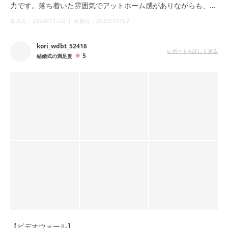
力です。落ち着いた雰囲気でアットホーム感がありながらも、天
井のシャンデリアがゴージャスさを醸し出しています。
挙式日：
2020/11/22
|
更新日：
2023/07/02
kori_wdbt_52416
レポートを詳しく見る
5
結婚式の満足度
【ビデオウォール】