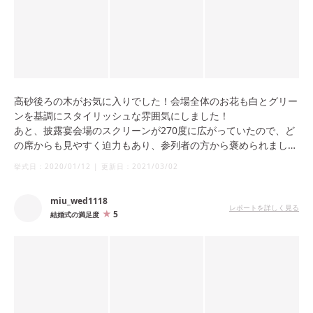
高砂後ろの木がお気に入りでした！会場全体のお花も白とグリー
ンを基調にスタイリッシュな雰囲気にしました！
あと、披露宴会場のスクリーンが270度に広がっていたので、ど
の席からも見やすく迫力もあり、参列者の方から褒められまし
た！
挙式日：
2020/01/12
|
更新日：
2021/03/02
miu_wed1118
レポートを詳しく見る
5
結婚式の満足度