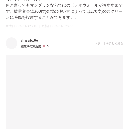
何と言ってもマンダリンならではのビデオウォールがおすすめで
す。披露宴会場360度(会場の使い方によっては270度)のスクリー
ンに映像を投影することができます。
挙式日：
2021/05/16
|
更新日：
2021/09/22
どなたにとっても印象に残り、迫力のある演出となります。列席
くださったゲストも『すごーい』と歓声付きで楽しんでくださっ
chisato.0o
ていました。
レポートを詳しく見る
5
結婚式の満足度
【チーム体制での空間作り】
各プロフェッショナルの方々によるゴージャスな装花やムービン
グライト等のライティングによる空間作り、演出の素晴らしさが
おすすめです。