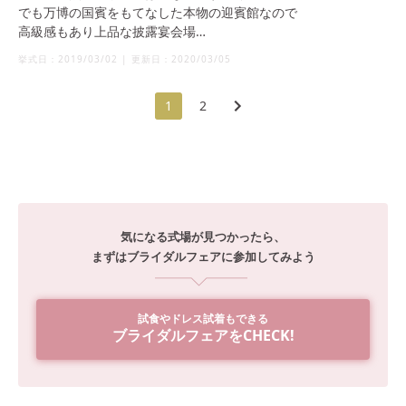
でも万博の国賓をもてなした本物の迎賓館なので
高級感もあり上品な披露宴会場
レセプションホールは私の1番のお気に入りです❤️
挙式日：
2019/03/02
|
更新日：
2020/03/05
全面ガラス張りの窓から
光が差し込み見える緑の自然は本当に綺麗です🙋‍♀️🌼
1
2
大阪にいるのに
他の建物一切見えない大自然が大好きです❤️
カーテンが開いて入場する演出も
エンドロールの巨大スクリーンも
スケールが大きく
気になる式場が見つかったら、
迎賓館だからこそできることなので
まずはブライダルフェアに参加してみよう
とてもよかったです😉💕
試食やドレス試着もできる
ブライダルフェアをCHECK!