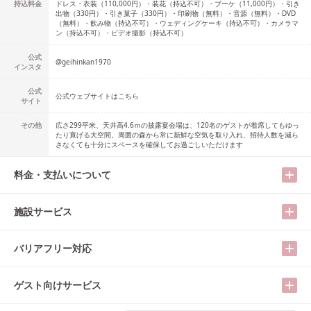
持込料金
ドレス・衣装（110,000円）・装花（持込不可）・ブーケ（11,000円）・引き
出物（330円）・引き菓子（330円）・印刷物（無料）・音源（無料）・DVD
（無料）・飲み物（持込不可）・ウェディングケーキ（持込不可）・カメラマ
ン（持込不可）・ビデオ撮影（持込不可）
公式
@
geihinkan1970
インスタ
公式
公式ウェブサイトはこちら
サイト
その他
広さ299平米、天井高4.6ｍの披露宴会場は、120名のゲストが着席してもゆっ
たり寛げる大空間。周囲の森から常に新鮮な空気を取り入れ、招待人数を減ら
さなくても十分にスペースを確保してお過ごしいただけます
料金・支払いについて
施設サービス
バリアフリー対応
ゲスト向けサービス