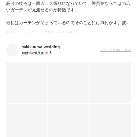
高砂の後ろは一面ガラス張りになっていて、迎賓館ならではの広
いガーデンが見渡せるのが特徴です。
最初はカーテンが閉まっているのでそのことには気付かず、披露
宴入場の際のカーテンオープンと共にそこから新郎新婦が入場す
挙式日：
2021/05/09
|
更新日：
2021/08/08
るのでゲストに驚いていただけます。景色が見えてからは広々と
開放的な空間でお食事を楽しんでいただけるのが良かったです。
sakikuuma_wedding
レポートを詳しく見る
5
結婚式の満足度