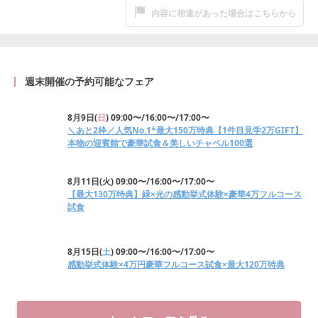
内容に相違があった場合はこちらから
週末開催の予約可能なフェア
8月9日
(
日
)
09:00〜/16:00〜/17:00〜
＼あと2枠／人気No.1*最大150万特典【1件目見学2万GIFT】
本物の迎賓館で豪華試食＆美しいチャペル100選
8月11日
(
火
)
09:00〜/16:00〜/17:00〜
【最大130万特典】緑×光の感動挙式体験×豪華4万フルコース
試食
8月15日
(
土
)
09:00〜/16:00〜/17:00〜
感動挙式体験×4万円豪華フルコース試食×最大120万特典