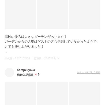
高砂の後ろは大きなガーデンがあります！
ガーデンからの入場はゲストの方も予想していなかったようで、
とても盛り上がりました！
披露宴会場はどんなカラー、コーディネートも映える洗練された
挙式日：
2025/02/22
|
更新日：
2025/04/14
空間です！
harapekyoka
レポートを詳しく見る
5
結婚式の満足度