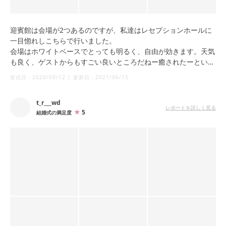
迎賓館は会場が2つあるのですが、私達はレセプションホールに
一目惚れしこちらで行いました。
会場はホワイトベースでとっても明るく、自由が効きます。天気
も良く、ゲストからもすごい良いところだねー癒されたーといっ
たお声をたくさんいただきました。
挙式日：
2020/09/12
|
更新日：
2021/06/15
またオープニングムービーは、2つ繋げた大迫力な横長のスクリ
t_r___wd
ーンで流すことができ、ムービーが終わるとその後ろのカーテン
レポートを詳しく見る
5
結婚式の満足度
が開き、森の絶景の中から私たちが入場する、というとっても素
敵な演出のできる会場です！
オープニングムービーやプロフィールムービー、エンドロールも
全て作っていただき、ディズニーテイストや映画を盛り込んでい
ただいたり、最後まで細かなやり取りをしていただけ、見返すこ
とのできる映像を頼んでよかったなと感じてます。