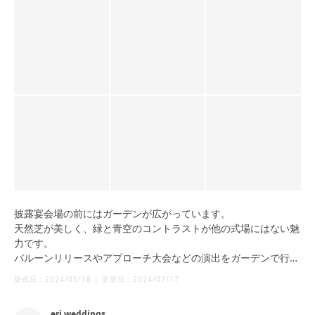
披露宴会場の前にはガーデンが広がっています。
天然芝が美しく、緑と青空のコントラストが他の式場にはない魅
力です。
バルーンリリースやアプローチ大会などの演出をガーデンで行い
ましたが、ゲストが多くても全員を見渡せるほどのスペースがあ
挙式日：
2024/05/18
|
更新日：
2024/07/17
りました。
素敵な集合写真も残せました。
eri.weddings