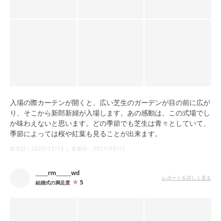
入場の際カーテンが開くと、広い芝生のガーデンが目の前に広が
り、そこから新郎新婦が入場します。あの感動は、この式場でし
か味わえないと思います。どの季節でも芝生は青々としていて、
季節によっては桜や紅葉も見ることが出来ます。
挙式日：
2020/12/13
|
更新日：
2021/05/12
_____rm______wd
レポートを詳しく見る
5
結婚式の満足度