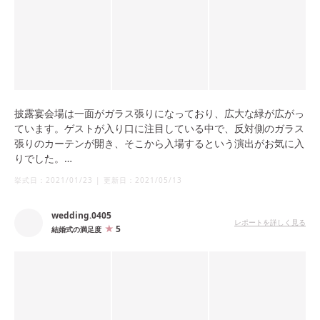
披露宴会場は一面がガラス張りになっており、広大な緑が広がっ
ています。ゲストが入り口に注目している中で、反対側のガラス
張りのカーテンが開き、そこから入場するという演出がお気に入
りでした。
挙式日：
2021/01/23
|
更新日：
2021/05/13
晴れの日はもちろん外に出ることもできますし、雨の日でも屋根
がある場所で写真を撮ったりデザートビュッフェをしたりととて
wedding.0405
も楽しむことができました。
レポートを詳しく見る
5
結婚式の満足度