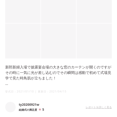
新郎新婦入場で披露宴会場の大きな窓のカーテンが開くのですが
その時に一気に光が差し込むのでその瞬間は感動で初めて式場見
学で見た時鳥肌が立ちました！
披露宴会場の窓から望む広大なお庭もビルなどの障害物が一切見
挙式日：
2021/01/10
|
更新日：
2021/04/15
えないので雰囲気が抜群にいいです。
ty20200921w
レポートを詳しく見る
5
結婚式の満足度