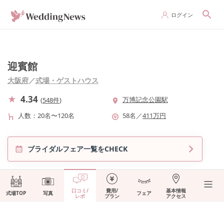
ログイン
迎賓館
大阪府
／
式場・ゲストハウス
4.34
万博記念公園駅
(
548件
)
人数
20名〜120名
58
名
／
411
万円
ブライダルフェア一覧をCHECK
口コミ/
費用/
基本情報
式場TOP
写真
フェア
レポ
プラン
アクセス