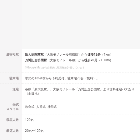
最寄り駅
阪大病院前
駅
（
大阪モノレール彩都線
）
から
徒歩
12
分
（
1
km）
万博記念公園
駅
（
大阪モノレール線
）
から
徒歩
20
分
（
1.7
km）
※Google Mapから自動的に駅距離を計算しています
駐車場
挙式の1年半前から予約受付。駐車場70台（無料）。
送迎
各線「新大阪駅」、大阪モノレール「万博記念公園駅」より無料送迎バスあり
（土日祝）
挙式
教会式
人前式
神前式
スタイル
収容人数
120
名
着席人数
20名
〜
120名