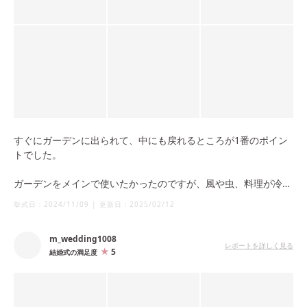
すぐにガーデンに出られて、中にも戻れるところが1番のポイン
トでした。
ガーデンをメインで使いたかったのですが、風や虫、料理が冷め
るのが嫌だったので、食事は中で食べたいという理想を叶えてく
挙式日：
2024/11/09
|
更新日：
2025/02/12
れる結婚式場です。
m_wedding1008
レポートを詳しく見る
5
結婚式の満足度