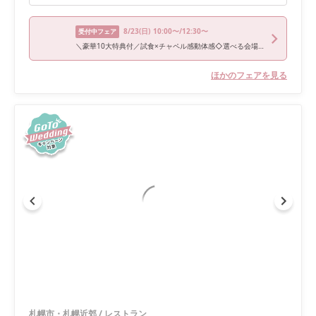
8/23
(日)
10:00〜/12:30〜
受付中フェア
＼豪華10大特典付／試食×チャペル感動体感◇選べる会場ツアー
ほかのフェアを見る
札幌市・札幌近郊
/
レストラン