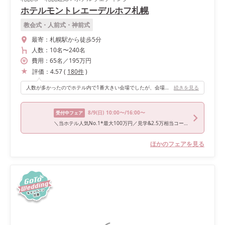
ホテルモントレエーデルホフ札幌
教会式・人前式・神前式
最寄：
札幌駅から徒歩5分
人数：
10名
〜
240名
費用：
65
名
／
195
万円
評価：
4.57
(
180
件
)
人数が多かったのでホテル内で1番大きい会場でしたが、会場内にテラスがある(ゲストからの注目浴びやすい)、入場前にプロジェクションマッピングができる、壁の色を変えられる素敵な会場でした！
続きを見る
8/9
(日)
10:00〜/16:00〜
受付中フェア
＼当ホテル人気No.1*最大100万円／見学&2.5万相当コース試食会
ほかのフェアを見る