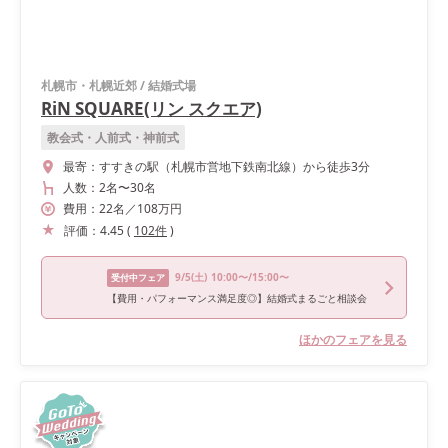
札幌市・札幌近郊
/
結婚式場
RiN SQUARE(リン スクエア)
教会式・人前式・神前式
最寄：
すすきの駅（札幌市営地下鉄南北線）から徒歩3分
人数：
2名
〜
30名
費用：
22
名
／
108
万円
評価：
4.45
(
102
件
)
9/5
(土)
10:00〜/15:00〜
受付中フェア
【費用・パフォーマンス満足度◎】結婚式まるごと相談会
ほかのフェアを見る