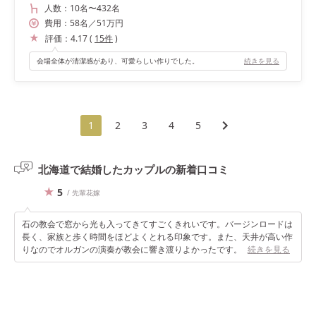
人数：
10名
〜
432名
費用：
58
名
／
51
万円
評価：
4.17
(
15
件
)
会場全体が清潔感があり、可愛らしい作りでした。
続きを見る
1
2
3
4
5
北海道で結婚したカップルの
新着口コミ
5
/ 先輩花嫁
石の教会で窓から光も入ってきてすごくきれいです。バージンロードは
長く、家族と歩く時間をほどよくとれる印象です。また、天井が高い作
りなのでオルガンの演奏が教会に響き渡りよかったです。
続きを見る