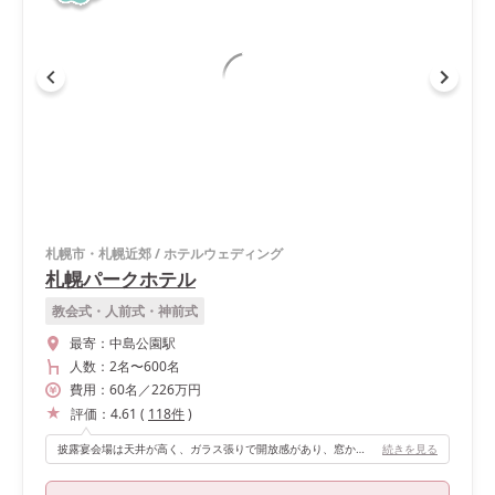
札幌市・札幌近郊
/
ホテルウェディング
札幌パークホテル
教会式・人前式・神前式
最寄：
中島公園駅
人数：
2名
〜
600名
費用：
60
名
／
226
万円
評価：
4.61
(
118
件
)
披露宴会場は天井が高く、ガラス張りで開放感があり、窓から見えるガーデンも素敵です。お色直し入場の際にガーデンから入場できるので、サプライズ感があってゲストにも喜んでいただけたと思います。 ナイトウェディングだったので、披露宴退場の際に高砂席の後ろの窓からナイヤガラ花火を流しました。窓から見えるガーデンもライトアップされていてとても綺麗で、ゲストからも好評でした。
続きを見る