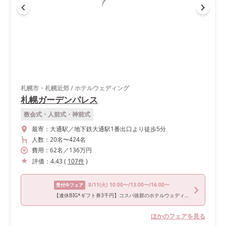
札幌市・札幌近郊
/
ホテルウェディング
札幌ガーデンパレス
教会式・人前式・神前式
最寄：
大通駅／地下鉄大通駅1番出口より徒歩5分
人数：
20名
〜
424名
費用：
62
名
／
136
万円
評価：
4.43
(
107
件
)
8/11
(火)
10:00〜/13:00〜/16:00〜
受付中フェア
【連休BIG*ギフト券3千円】コスパ抜群のホテルウェディング
ほかのフェアを見る