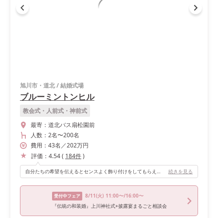
旭川市・道北
/
結婚式場
ブルーミントンヒル
教会式・人前式・神前式
最寄：
道北バス扇松園前
人数：
2名
〜
200名
費用：
43
名
／
202
万円
評価：
4.54
(
184
件
)
自分たちの希望を伝えるとセンスよく飾り付けをしてもらえて良かったです。
続きを見る
8/11
(火)
11:00〜/16:00〜
受付中フェア
『伝統の和装婚』上川神社式+披露宴まるごと相談会