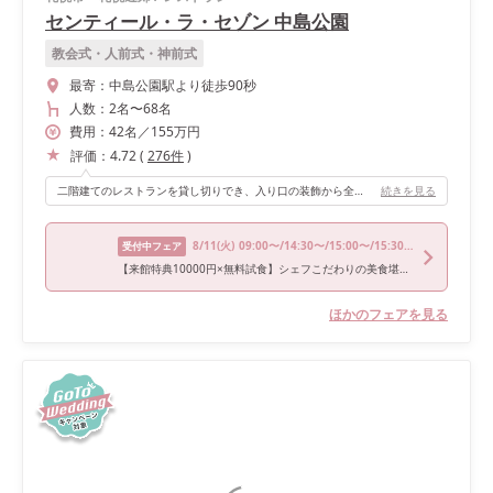
センティール・ラ・セゾン 中島公園
教会式・人前式・神前式
最寄：
中島公園駅より徒歩90秒
人数：
2名
〜
68名
費用：
42
名
／
155
万円
評価：
4.72
(
276
件
)
二階建てのレストランを貸し切りでき、入り口の装飾から全てオリジナルにできるのでやりたいイメージを叶えられると思いました。 様々なテーマで挙げた方が多い式場なのでプランナーの方からもアイディアをたくさん貰えたことと、やりたいことや作りたいものを全力でサポートしてくれるスタッフの方々が心強かったです！
続きを見る
8/11
(火)
09:00〜/14:30〜/15:00〜/15:30〜/18:30〜
受付中フェア
【来館特典10000円×無料試食】シェフこだわりの美食堪能フェア
ほかのフェアを見る