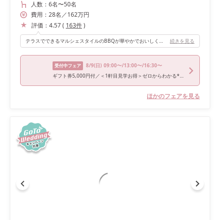
人数：
6名
〜
50名
費用：
28
名
／
162
万円
評価：
4.57
(
163
件
)
テラスでできるマルシェスタイルのBBQが華やかでおいしくて最高でした！青空と緑、おいしそうな食事、そしてゲストに囲まれて、写真を見返しても本当に楽しかったなと思います。
続きを見る
8/9
(日)
09:00〜/13:00〜/16:30〜
受付中フェア
ギフト券5,000円付／＜1軒目見学お得＞ゼロからわかる*和牛試食
ほかのフェアを見る