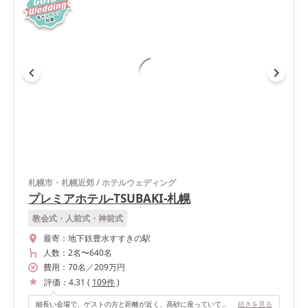
札幌市・札幌近郊
/
ホテルウェディング
プレミアホテル-TSUBAKI-札幌
教会式・人前式・神前式
最寄：
地下鉄豊水すすきの駅
人数：
2名
〜
640名
費用：
70
名
／
209
万円
評価：
4.31
(
109
件
)
細長い会場で、ゲストの方と距離が近く、高砂に座っていてもゲストの方の表情が良く見えます！また、個室のような前室があり、ゲストの方はゆっくり過ごすことができます！
続きを見る