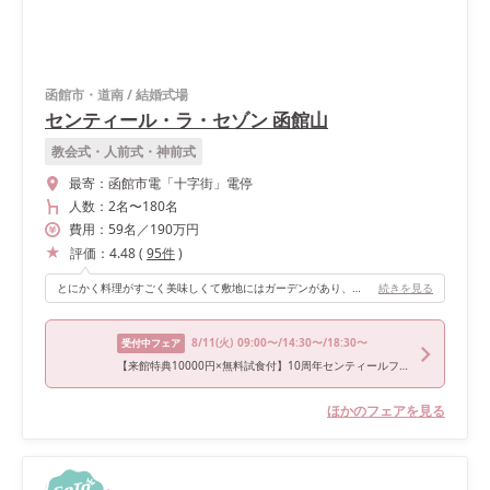
函館市・道南
/
結婚式場
センティール・ラ・セゾン 函館山
教会式・人前式・神前式
最寄：
函館市電「十字街」電停
人数：
2名
〜
180名
費用：
59
名
／
190
万円
評価：
4.48
(
95
件
)
とにかく料理がすごく美味しくて敷地にはガーデンがあり、そこで北海道ならではの食材を使ったBBQも行いゲストの方に喜んでもらえたので良かったです。
続きを見る
8/11
(火)
09:00〜/14:30〜/18:30〜
受付中フェア
【来館特典10000円×無料試食付】10周年センティールフェア
ほかのフェアを見る