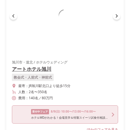
旭川市・道北
/
ホテルウェディング
アートホテル旭川
教会式・人前式・神前式
最寄：
JR旭川駅北口より徒歩15分
人数：
2名
〜
350名
費用：
140
名
／
80
万円
8/9
(日)
10:00〜/13:00〜/16:00〜
受付中フェア
ホテルWDがわかる！会場見学＆特製スイーツ試食付相談会♪
ほかのフェアを見る