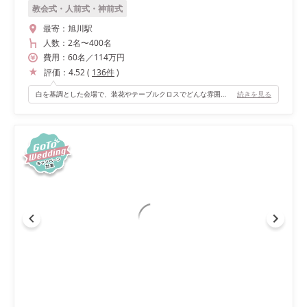
教会式・人前式・神前式
最寄：
旭川駅
人数：
2名
〜
400名
費用：
60
名
／
114
万円
評価：
4.52
(
136
件
)
白を基調とした会場で、装花やテーブルクロスでどんな雰囲気にもできます。式場決定時には何色のドレスを着るのか決められていなかったのですが、早めに式場を押さえていてもテーマやカラーコンセプトを自由自在に決められました。 また、バルコニーからの入場ができることも重要ポイントで、バーカウンターも併設されており、お酒好きの私たちにぴったりでした！ 対応人数より少なめでしたが、寂しい感じはせず、広くスペースを使えたのでその点も含めて私たちにちょうど良い会場でした。
続きを見る