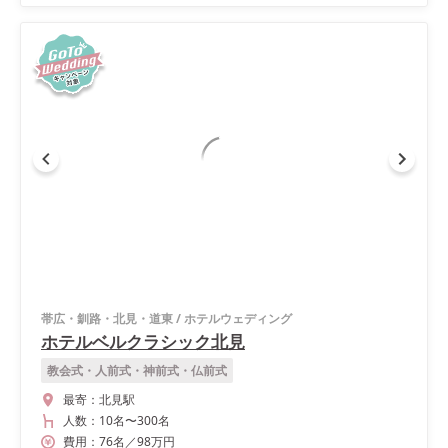
帯広・釧路・北見・道東
/
ホテルウェディング
ホテルベルクラシック北見
教会式・人前式・神前式・仏前式
最寄：
北見駅
人数：
10名
〜
300名
費用：
76
名
／
98
万円