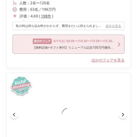
人数：
2名
〜
120名
費用：
63
名
／
196
万円
評価：
4.69
(
198
件
)
私の時は持ち込み料がかからず、費用をだいぶ抑えられました。装飾スペースが多いので、自分達なりにアレンジできます！ 料理が最高に美味しいです。接客も良いので気持ちよく打ち合わせできました。 型にはまった披露宴ではなく、自由にプランニングしてもらえるので人と違った披露宴にしたい人におすすめです！
続きを見る
8/11
(火)
09:00〜/14:30〜/15:00〜/15:30〜/18:30〜
受付中フェア
【無料試食×ギフト券付】リニューアル記念100万円優待フェア
ほかのフェアを見る