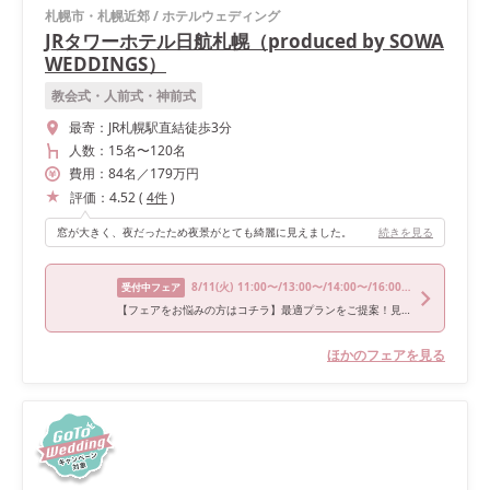
札幌市・札幌近郊
/
ホテルウェディング
JRタワーホテル日航札幌（produced by SOWA
WEDDINGS）
教会式・人前式・神前式
最寄：
JR札幌駅直結徒歩3分
人数：
15名
〜
120名
費用：
84
名
／
179
万円
評価：
4.52
(
4
件
)
窓が大きく、夜だったため夜景がとても綺麗に見えました。
続きを見る
8/11
(火)
11:00〜/13:00〜/14:00〜/16:00〜/18:00〜
受付中フェア
【フェアをお悩みの方はコチラ】最適プランをご提案！見学相談会
ほかのフェアを見る