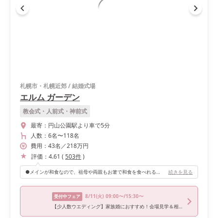
札幌市・札幌近郊
/
結婚式場
エルム ガーデン
教会式・人前式・神前式
最寄：
円山公園駅より車で5分
人数：
6名
〜
118名
費用：
43
名
／
218
万円
評価：
4.61
(
503
件
)
●メインが和食なので、祖母や両親もお箸で和食を食べれる事。(味もとても美味しいです。) ●お庭から登場できるので、素敵な演出が可能です。 ●大きな会場もありますが、私達が選んだのは少人数制の会場で、配席が直線的なので式中も皆さんの顔を見ながら参加できます。
続きを見る
8/11
(火)
09:00〜/15:30〜
受付中フェア
【少人数ウエディング】家族婚におすすめ！会場見学＆相談会