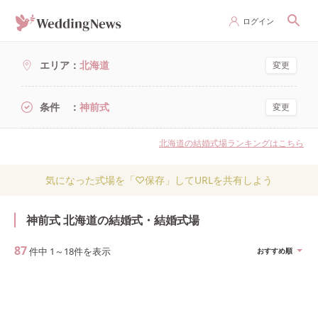
ログイン
エリア
北海道
変更
条件
神前式
変更
北海道の結婚式場ランキングはこちら
気になった式場を「♡保存」してURLを共有しよう
神前式 北海道の結婚式・結婚式場
87
件中
1
～
18
件を表示
おすすめ順