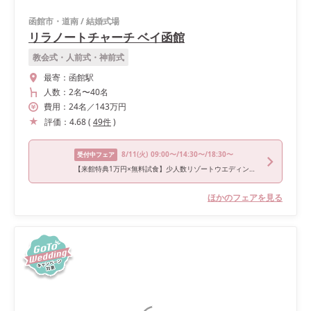
函館市・道南
/
結婚式場
リラノートチャーチ ベイ函館
教会式・人前式・神前式
最寄：
函館駅
人数：
2名
〜
40名
費用：
24
名
／
143
万円
評価：
4.68
(
49
件
)
8/11
(火)
09:00〜/14:30〜/18:30〜
受付中フェア
【来館特典1万円×無料試食】少人数リゾートウエディングフェア
ほかのフェアを見る