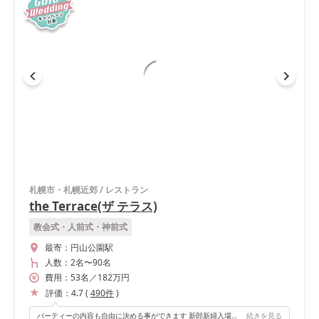
札幌市・札幌近郊
/
レストラン
the Terrace(ザ テラス)
教会式・人前式・神前式
最寄：
円山公園駅
人数：
2名
〜
90名
費用：
53
名
／
182
万円
評価：
4.7
(
490
件
)
パーティーの内容も自由に決める事ができます 新郎新婦入場やケーキカット、ファーストバイトといった事はせず、ゲストと一緒にごはんを食べたり、テーブルごとに話す時間を設けたりと感謝を伝える時間を大切にしました
続きを見る