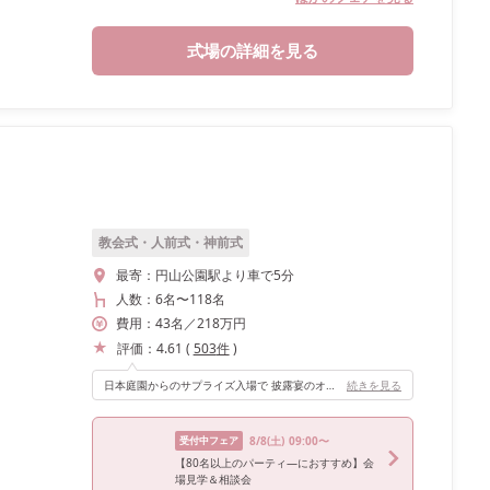
式場の詳細を見る
教会式・人前式・神前式
最寄：
円山公園駅より車で5分
人数：
6名
〜
118名
費用：
43
名
／
218
万円
評価：
4.61
(
503
件
)
日本庭園からのサプライズ入場で 披露宴のオープニングを演出！ ゲストからの歓声も庭まで届きました👏 式場の決め手となった1つである、お料理。 お箸で気張らずに食べられる和食なので老若男女、 ゲストの皆さんからも好評でした🙆‍♀️
続きを見る
受付中フェア
8/8
(土)
09:00〜
【80名以上のパーティ―におすすめ】会
場見学＆相談会