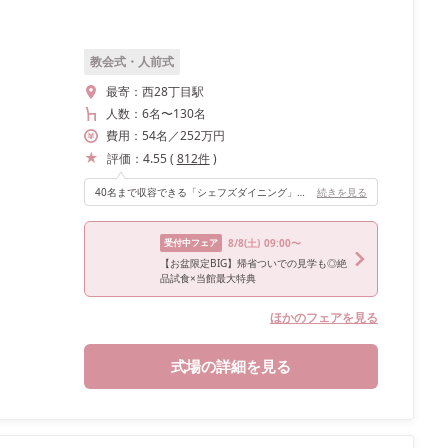
教会式・人前式
最寄：
西28丁目駅
人数：
6名
〜
130名
費用：
54
名
／
252
万円
評価：
4.55
(
812
件
)
40名まで収容できる「シェフズダイニング」。一つの長いテーブルなので少人数婚にぴったりです。 オープンキッチン付きなので、子ども達も興味津々でした。
続きを見る
受付中フェア
8/8
(土)
09:00〜
【お盆限定BIG】帰省ついでの見学も◎絶
品試食×当館最大特典
ほかのフェアを見る
式場の詳細を見る