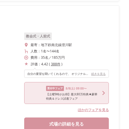
教会式・人前式
最寄：
地下鉄南北線澄川駅
人数：
1名
〜
144名
費用：
35
名
／
185
万円
評価：
4.42
(
388
件
)
自分の要望を聞いてくれるので、 オリジナルの披露宴ができます。
続きを見る
受付中フェア
8/8
(土)
09:00〜
【土曜9時がお得】最大80万特典★豪華
特典＆ドレス試着フェア
ほかのフェアを見る
式場の詳細を見る