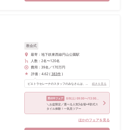
教会式
最寄：
地下鉄東西線円山公園駅
人数：
2名
〜
120名
費用：
39
名
／
170
万円
評価：
4.62
(
383
件
)
ピエトラセレーナのスタッフのみなさんは、演出や気遣いがとても素晴らしいです！ お料理もできたて熱々でとってもおいしいです！ サプライズにも協力してくれる心強いスタッフさんばかりで、必ず最高のパーティーにしてくれます！ プランナーさんが本当にステキな方で、打ち合わせに行くのがいつも楽しみでした！
続きを見る
受付中フェア
8/8
(土)
09:00〜/13:00〜/16:30〜
＼お盆限定／選べる人気5会場×4挙式ス
タイル体験！一気見ツアー
ほかのフェアを見る