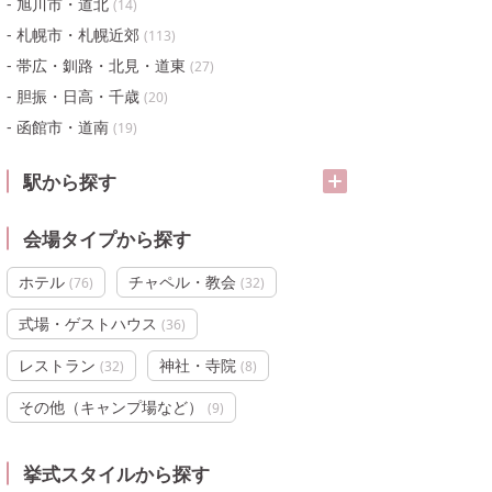
旭川市・道北
(
14
)
札幌市・札幌近郊
(
113
)
帯広・釧路・北見・道東
(
27
)
胆振・日高・千歳
(
20
)
函館市・道南
(
19
)
駅から探す
会場タイプから探す
ホテル
チャペル・教会
(
76
)
(
32
)
式場・ゲストハウス
(
36
)
レストラン
神社・寺院
(
32
)
(
8
)
その他（キャンプ場など）
(
9
)
挙式スタイルから探す