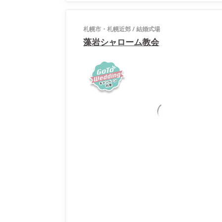
札幌市・札幌近郊
/
結婚式場
藻岩シャローム教会