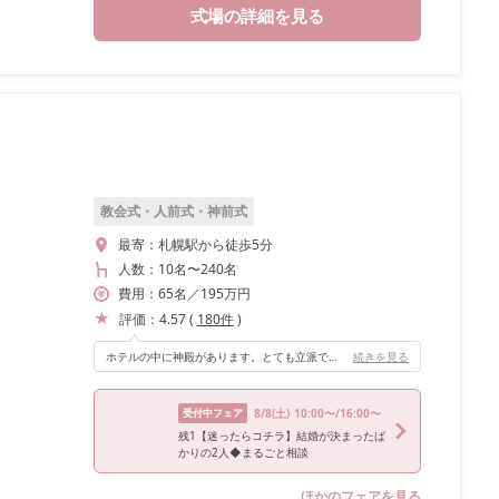
式場の詳細を見る
教会式・人前式・神前式
最寄：
札幌駅から徒歩5分
人数：
10名
〜
240名
費用：
65
名
／
195
万円
評価：
4.57
(
180
件
)
ホテルの中に神殿があります。とても立派で素敵です！友人も「神前式は初めてで新鮮だった」と喜んでくれたので、人とかぶりたくない方は神前式をおすすめします。
続きを見る
受付中フェア
8/8
(土)
10:00〜/16:00〜
残1【迷ったらコチラ】結婚が決まったば
かりの2人◆まるごと相談
ほかのフェアを見る