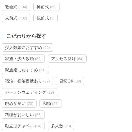
教会式
神前式
(
104
)
(
89
)
人前式
仏前式
(
102
)
(
5
)
こだわりから探す
少人数婚におすすめ
(
90
)
家族・少人数婚
アクセス良好
(
83
)
(
64
)
親族婚におすすめ
(
61
)
宿泊・宿泊提携あり
貸切OK
(
39
)
(
38
)
ガーデンウェディング
(
29
)
眺めが良い
和婚
(
28
)
(
27
)
料理がおいしい
(
25
)
独立型チャペル
多人数
(
24
)
(
23
)