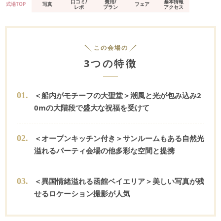
口コミ/
費用/
基本情報
式場TOP
写真
フェア
レポ
プラン
アクセス
この会場の
3つの特徴
0
1
.
＜船内がモチーフの大聖堂＞潮風と光が包み込み2
0mの大階段で盛大な祝福を受けて
0
2
.
＜オープンキッチン付き＞サンルームもある自然光
溢れるパーティ会場の他多彩な空間と提携
0
3
.
＜異国情緒溢れる函館ベイエリア＞美しい写真が残
せるロケーション撮影が人気