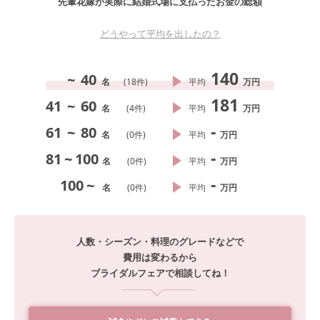
先輩花嫁が実際に結婚式場に支払ったお金の総額
どうやって平均を出したの？
140
~
40
名
(
18
件)
平均
万円
181
41
~
60
名
(
4
件)
平均
万円
-
61
~
80
名
(
0
件)
平均
万円
-
81
~
100
名
(
0
件)
平均
万円
-
100
~
名
(
0
件)
平均
万円
人数・シーズン・料理のグレードなどで
費用は変わるから
ブライダルフェアで相談してね！