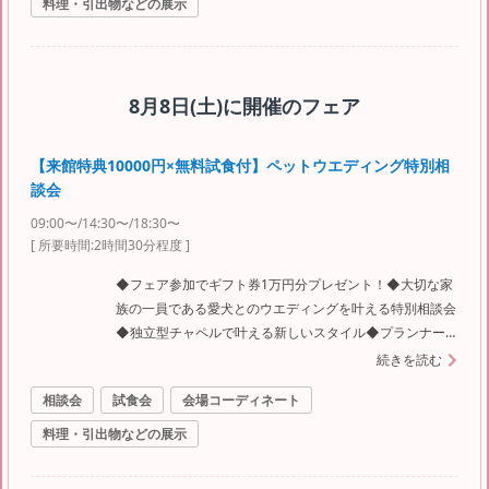
料理・引出物などの展示
8月8日(土)
に開催のフェア
【来館特典10000円×無料試食付】ペットウエディング特別相
談会
09:00〜/14:30〜/18:30〜
[ 所要時間:
2時間30分程度
]
◆フェア参加でギフト券1万円分プレゼント！◆大切な家
族の一員である愛犬とのウエディングを叶える特別相談会
◆独立型チャペルで叶える新しいスタイル◆プランナー
にロケーションやドレスのこだわりもしっかり相談
続きを読む
相談会
試食会
会場コーディネート
料理・引出物などの展示