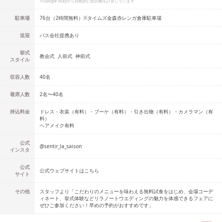
※Google Mapから自動的に駅距離を計算しています
駐車場
76台（2時間無料）※タイムズ金森赤レンガ倉庫駐車場
送迎
バス会社提携あり
挙式
教会式
人前式
神前式
スタイル
収容人数
40
名
着席人数
2名
〜
40名
持込料金
ドレス・衣装（有料）・ブーケ（有料）・引き出物（有料）・カメラマン（有
料）
ヘアメイク有料
公式
@
sentir_la_saison
インスタ
公式
公式ウェブサイトはこちら
サイト
その他
スタッフより「こだわりのメニューを味わえる無料試食をはじめ、会場コーデ
ィネート、挙式体験などリラノートウエディングの魅力を体感できるフェアに
ぜひご参加ください！早めの予約がおすすめです」