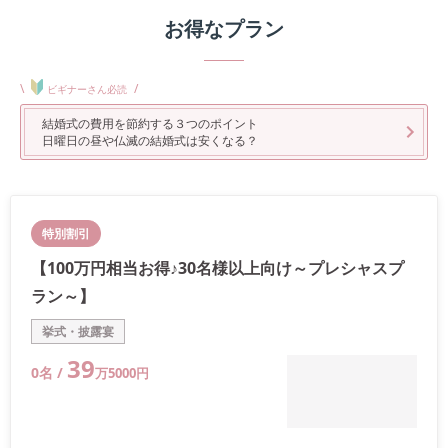
お得なプラン
\
/
ビギナーさん必読
結婚式の費用を節約する３つのポイント
日曜日の昼や仏滅の結婚式は安くなる？
特別割引
【100万円相当お得♪30名様以上向け～プレシャスプ
ラン～】
挙式・披露宴
39
0
名 /
万
5000
円