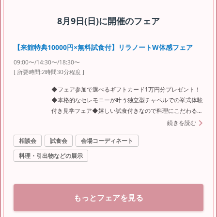
8月9日(日)
に開催のフェア
【来館特典10000円×無料試食付】リラノートW体感フェア
09:00〜/14:30〜/18:30〜
[ 所要時間:
2時間30分程度
]
◆フェア参加で選べるギフトカード1万円分プレゼント！
◆本格的なセレモニーが叶う独立型チャペルでの挙式体験
付き見学フェア◆嬉しい試食付きなので料理にこだわるカ
ップルも注目◆プランナーがおふたりをサポート
続きを読む
相談会
試食会
会場コーディネート
料理・引出物などの展示
もっとフェアを見る