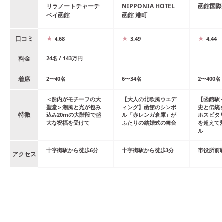
リラノートチャーチ
NIPPONIA HOTEL
函館国際
ベイ函館
函館 港町
口コミ
4.68
3.49
4.44
料金
24
名
/
143
万円
着席
2
〜
40
名
6
〜
34
名
2
〜
400
名
＜船内がモチーフの大
【大人の北欧風ウエデ
【函館駅
聖堂＞潮風と光が包み
ィング】函館のシンボ
史と伝統
特徴
込み20mの大階段で盛
ル「赤レンガ倉庫」が
ホスピタ
大な祝福を受けて
ふたりの結婚式の舞台
を超えて
ル
十字街
駅
から
徒歩
6
分
十字街
駅
から
徒歩
3
分
市役所前
アクセス