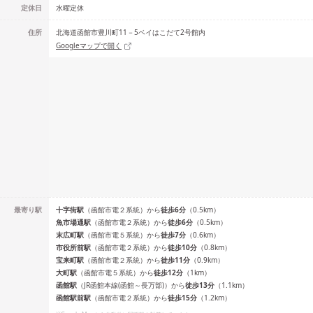
定休日
水曜定休
住所
北海道函館市豊川町11－5ベイはこだて2号館内
Googleマップで開く
最寄り駅
十字街
駅
（
函館市電２系統
）
から
徒歩
6
分
（
0.5
km）
魚市場通
駅
（
函館市電２系統
）
から
徒歩
6
分
（
0.5
km）
末広町
駅
（
函館市電５系統
）
から
徒歩
7
分
（
0.6
km）
市役所前
駅
（
函館市電２系統
）
から
徒歩
10
分
（
0.8
km）
宝来町
駅
（
函館市電２系統
）
から
徒歩
11
分
（
0.9
km）
大町
駅
（
函館市電５系統
）
から
徒歩
12
分
（
1
km）
函館
駅
（
JR函館本線(函館～長万部)
）
から
徒歩
13
分
（
1.1
km）
函館駅前
駅
（
函館市電２系統
）
から
徒歩
15
分
（
1.2
km）