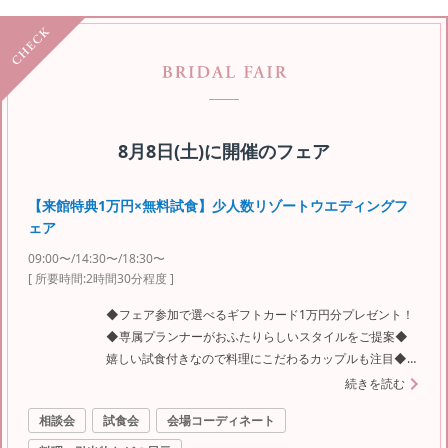
8月8日(土)
に開催のフェア
【来館特典1万円×無料試食】少人数リゾートウエディングフ
ェア
09:00〜/14:30〜/18:30〜
[ 所要時間:
2時間30分程度
]
◆フェア参加で選べるギフトカード1万円分プレゼント！
◆専属プランナーがおふたりらしいスタイルをご提案◆
嬉しい試食付きなので料理にこだわるカップルも注目◆空
と海に包まれるチャペル見学や函館の魅力もご案内
続きを読む
相談会
試食会
会場コーディネート