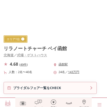
エリア
1
位
リラノートチャーチ ベイ函館
北海道
／
式場・ゲストハウス
4.68
函館駅
(
49件
)
人数
2名〜40名
24
名
／
143
万円
ブライダルフェア一覧をCHECK