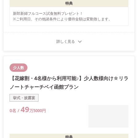
特典
新郎新婦フルコース試食無料プレゼント！

※ご利用日、その他諸条件により優待金額は変動致します。
詳しく見る
少人数
【花嫁割・4名様から利用可能♪】少人数様向け☆リラ
ノートチャーチベイ函館プラン
挙式・披露宴
49
0
名 /
万
5000
円
特典