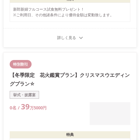
新郎新婦フルコース試食無料プレゼント！

※ご利用日、その他諸条件により優待金額は変動致します。
詳しく見る
特別割引
【冬季限定 花火鑑賞プラン】クリスマスウエディン
グプラン☆
挙式・披露宴
39
0
名 /
万
5000
円
特典