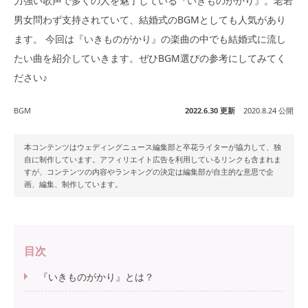
力強い歌声で多くの人を魅了している『いきものがかり』。老若
男女問わず支持されていて、結婚式のBGMとしても人気があり
ます。 今回は『いきものがかり』の楽曲の中でも結婚式に流し
たい曲を紹介していきます。ぜひBGM選びの参考にしてみてく
ださい♪
BGM
2022.6.30 更新
2020.8.24 公開
本コンテンツはウェディングニュース編集部と卒花ライターが協力して、独
自に制作しています。アフィリエイト広告を利用しているリンクも含まれま
すが、コンテンツの内容やランキングの決定は編集部が自主的な意思で企
画、編集、制作しています。
目次
『いきものがかり』とは？