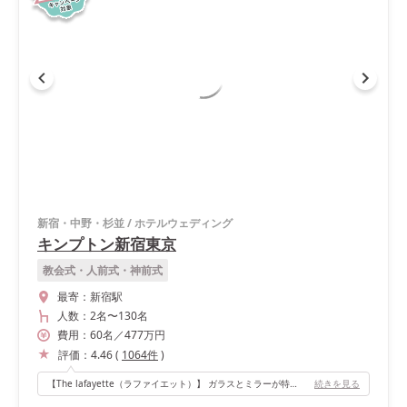
新宿・中野・杉並
/
ホテルウェディング
キンプトン新宿東京
教会式・人前式・神前式
最寄：
新宿駅
人数：
2名
〜
130名
費用：
60
名
／
477
万円
評価：
4.46
(
1064
件
)
【The lafayette（ラファイエット）】 ガラスとミラーが特徴的な披露宴会場です。 キンプトンには３つの会場があり、どれも素敵過ぎて選べないくらいでした！！最終的にゲストの人数でこの会場を選びましたが大正解でした。 ここの照明がお花みたいな雲みたいな可愛い形をしていてお気に入りです！そして、ミラーが高砂装花を反射して倍あるように感じるのでお得だと思います🙆🏻‍♀️壁のブラックの縁取りが結構印象的なので、ごちゃごちゃし過ぎないようなテーマカラー選びを心がけました。 定員90名ですが、実際は50名くらいがちょうど良いと感じました。
続きを見る