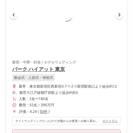
新宿・中野・杉並
/
ホテルウェディング
パーク ハイアット 東京
教会式・人前式・神前式
最寄：
東京都新宿区西新宿3-7-1-2 ※新宿駅南口より徒歩約12
分、都営大江戸線都庁前駅より徒歩約8分
人数：
2名
〜
180名
費用：
52
名
／
399
万円
評価：
4.24
(
50
件
)
ナイトウェディングだったので夕陽からの夜景への移り変わり、東京のビル群の夜景はとても美しかったです。
続きを見る