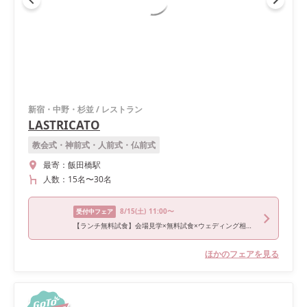
新宿・中野・杉並
/
レストラン
LASTRICATO
教会式・神前式・人前式・仏前式
最寄：
飯田橋駅
人数：
15名
〜
30名
8/15
(土)
11:00〜
受付中フェア
【ランチ無料試食】会場見学×無料試食×ウェディング相談☆美食フェア！
ほかのフェアを見る