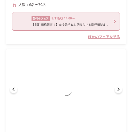
人数：
6名
〜
70名
8/11
(火)
14:00〜
受付中フェア
【1日1組様限定！】会場見学＆お見積もり＆日程相談までOK！神社結婚式フェア
ほかのフェアを見る