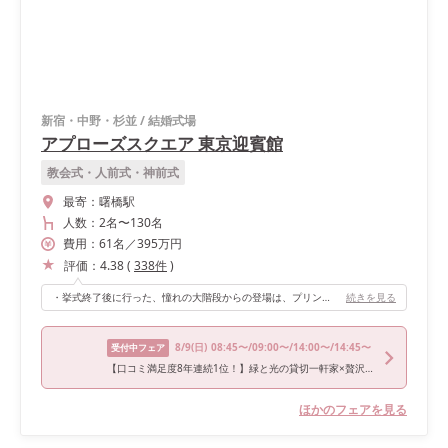
新宿・中野・杉並
/
結婚式場
アプローズスクエア 東京迎賓館
教会式・人前式・神前式
最寄：
曙橋駅
人数：
2名
〜
130名
費用：
61
名
／
395
万円
評価：
4.38
(
338
件
)
・挙式終了後に行った、憧れの大階段からの登場は、プリンセスになった気分でした。 ・会場は、高級感のあるオシャレな空間になっていて、テイストによって、テーブルクロスや装花が変えられます。 ・高砂の位置は縦横と変える事ができ、どこからでもゲストの顔が見られたのも、良かったです。
続きを見る
8/9
(日)
08:45〜/09:00〜/14:00〜/14:45〜
受付中フェア
【口コミ満足度8年連続1位！】緑と光の貸切一軒家×贅沢試食付
ほかのフェアを見る