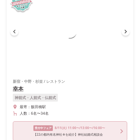
新宿・中野・杉並
/
レストラン
幸本
神前式・人前式・仏前式
最寄：
飯田橋駅
人数：
6名
〜
34名
8/11
(火)
11:00〜/13:00〜/16:00〜
受付中フェア
【22の都内有名神社☆を紹介】神社結婚式相談会