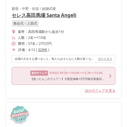
新宿・中野・杉並
/
結婚式場
セレス高田馬場 Santa Angeli
教会式・人前式
最寄：
高田馬場駅から徒歩1分
人数：
2名
〜
110名
費用：
57
名
／
275
万円
評価：
4.12
(
329
件
)
会場の大きさも選べること。私たちはそんなに人数が多くなく、 会場の雰囲気が土つくりで可愛い会場がとても好きでした。
続きを見る
8/9
(日)
09:30〜/10:00〜/12:30〜/13:00〜/16:00〜
受付中フェア
【迷ったらこのフェア！】大聖堂体験×3万円相当美食試食フェア
ほかのフェアを見る