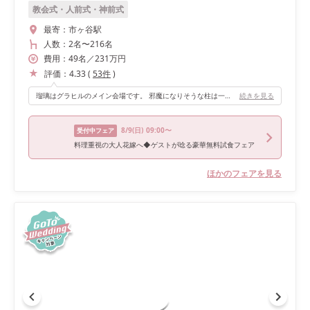
教会式・人前式・神前式
最寄：
市ヶ谷駅
人数：
2名
〜
216名
費用：
49
名
／
231
万円
評価：
4.33
(
53
件
)
瑠璃はグラヒルのメイン会場です。 邪魔になりそうな柱は一切ないので、高砂からゲストみんなの顔が見えました。 そして天井が高く、豪華なシャンデリアがあるので、実際よりも広く感じます。 高齢のゲストにも、立派な会場だねと言ってもらえました。
続きを見る
8/9
(日)
09:00〜
受付中フェア
料理重視の大人花嫁へ◆ゲストが唸る豪華無料試食フェア
ほかのフェアを見る