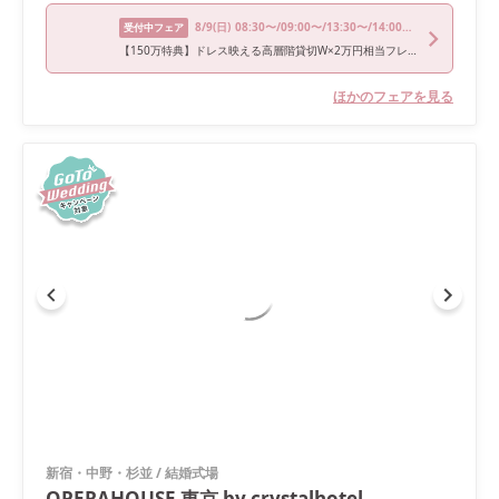
8/9
(日)
08:30〜/09:00〜/13:30〜/14:00〜/17:30〜
受付中フェア
【150万特典】ドレス映える高層階貸切W×2万円相当フレンチ試食■AM限定カフェ優待付きBIGフェア
ほかのフェアを見る
新宿・中野・杉並
/
結婚式場
OPERAHOUSE 東京 by crystalhotel