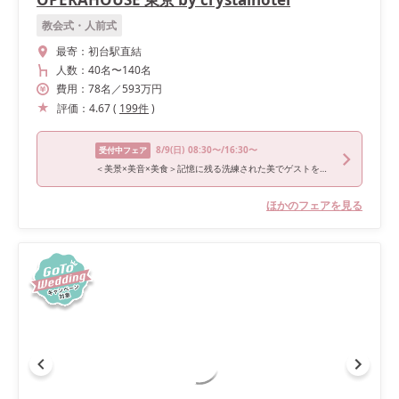
教会式・人前式
最寄：
初台駅直結
人数：
40名
〜
140名
費用：
78
名
／
593
万円
評価：
4.67
(
199
件
)
8/9
(日)
08:30〜/16:30〜
受付中フェア
＜美景×美音×美食＞記憶に残る洗練された美でゲストをおもてなし*Amazon1万&前撮り*MAX120万優待*黒毛和牛4万試食付きBIGフェア
ほかのフェアを見る