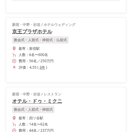
新宿・中野・杉並
/
ホテルウェディング
京王プラザホテル
教会式・人前式・神前式・仏前式
最寄：
新宿駅
人数：
6名
〜
600名
費用：
56
名
／
250
万円
評価：
4.55
(
3
件
)
新宿・中野・杉並
/
レストラン
オテル・ドゥ・ミクニ
教会式・人前式・神前式
最寄：
四ツ谷駅
人数：
14名
〜
62名
費用：
44
名
／
237
万円