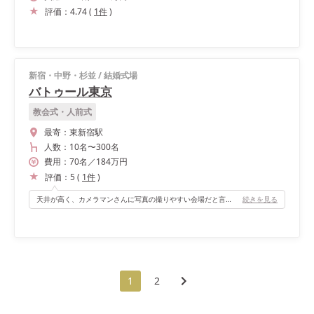
評価：
4.74
(
1
件
)
新宿・中野・杉並
/
結婚式場
バトゥール東京
教会式・人前式
最寄：
東新宿駅
人数：
10名
〜
300名
費用：
70
名
／
184
万円
評価：
5
(
1
件
)
天井が高く、カメラマンさんに写真の撮りやすい会場だと言われました。 とにかく人をたくさん呼びたかったので、広い会場でよかったです。 また、音楽の種類が4万曲ほど収納されてるので、使いたい曲を言えば会場で用意してくれるのは、本当に助かりました。
続きを見る
1
2