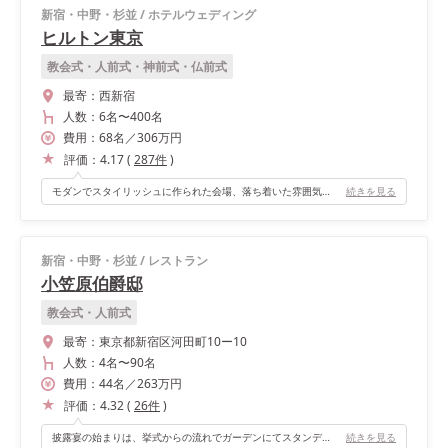
新宿・中野・杉並
/
ホテルウェディング
ヒルトン東京
教会式・人前式・神前式・仏前式
最寄：
西新宿
人数：
6名
〜
400名
費用：
68
名
／
306
万円
評価：
4.17
(
287
件
)
モダンでスタイリッシュに作られた会場、落ち着いた雰囲気が私たちにマッチしていました。 披露宴会場は天井が高く開放的で圧迫感がないところが 魅力的でした。
続きを見る
新宿・中野・杉並
/
レストラン
小笠原伯爵邸
教会式・人前式
最寄：
東京都新宿区河田町10ー10
人数：
4名
〜
90名
費用：
44
名
／
263
万円
評価：
4.32
(
26
件
)
披露宴の始まりは、挙式からの流れでガーデンにてスタンディングのまま乾杯をし、自由に動き回りながらピンチョスをいただく形です。ピンチョスの演出は特にゲストに好評でした。 その後、室内に移動し着席の料理を楽しんだ後、パティオの階段から登場しファーストダンスに移りました。 このパティオが本当に素敵で、まるでヨーロッパにいるかのような気持ちになれます。ただ、人数に対して少し狭かったです。やりたいと思っていたダイニングルームでのカジノルーレットもゲストに喜ばれ、とても写真映えしました。 ガーデンやパティオもありながら、屋内は3部屋を自由に行き来できます。どのお部屋も重厚感に溢れ全く異なるシーンを描くことができるので、写真を撮るのがとても楽しかったです。
続きを見る