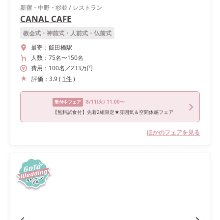
新宿・中野・杉並
/
レストラン
CANAL CAFE
教会式・神前式・人前式・仏前式
最寄：
飯田橋駅
人数：
75名
〜
150名
費用：
100
名
／
233
万円
評価：
3.9
(
1
件
)
8/11
(火)
11:00〜
受付中フェア
【無料試食付】先着2組限定★雰囲気＆空間体感フェア
ほかのフェアを見る