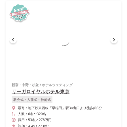
新宿・中野・杉並
/
ホテルウェディング
リーガロイヤルホテル東京
教会式・人前式・神前式
最寄：
地下鉄東西線「早稲田」駅3a出口より徒歩約3分
人数：
6名
〜
320名
費用：
53
名
／
278
万円
評価：
4.49
(
273
件
)