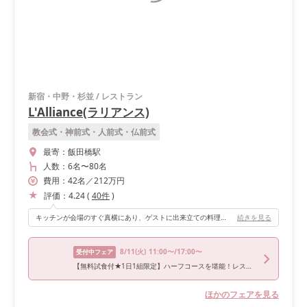
新宿・中野・杉並
/
レストラン
L'Alliance(ラリアンス)
教会式・神前式・人前式・仏前式
最寄：
飯田橋駅
人数：
6名
〜
80名
費用：
42
名
／
212
万円
評価：
4.24
(
40
件
)
キッチンが会場のすぐ真横にあり、ゲストに出来立ての料理を提供していただけます！
続きを見る
8/11
(火)
11:00〜/17:00〜
受付中フェア
【無料試食付★1日1組限定】ハーフコースを堪能！レストラン体感フェア
ほかのフェアを見る