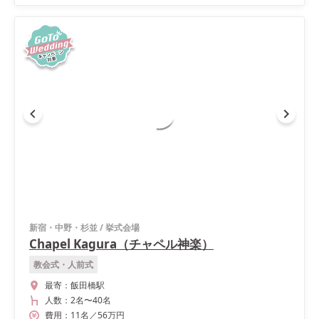
新宿・中野・杉並
/
挙式会場
Chapel Kagura（チャペル神楽）
教会式・人前式
最寄：
飯田橋駅
人数：
2名
〜
40名
費用：
11
名
／
56
万円