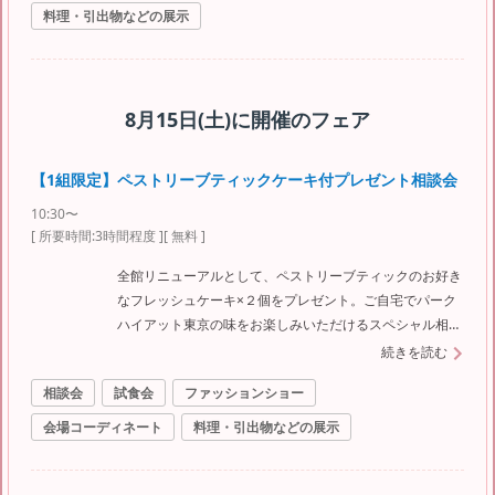
料理・引出物などの展示
8月15日(土)
に開催のフェア
【1組限定】ペストリーブティックケーキ付プレゼント相談会
10:30〜
[ 所要時間:
3時間程度
]
[ 無料 ]
全館リニューアルとして、ペストリーブティックのお好き
なフレッシュケーキ×２個をプレゼント。ご自宅でパーク
ハイアット東京の味をお楽しみいただけるスペシャル相談
会です。
続きを読む
相談会
試食会
ファッションショー
会場コーディネート
料理・引出物などの展示