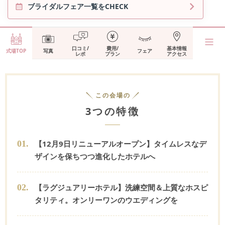
ブライダルフェア一覧をCHECK
口コミ/
費用/
基本情報
式場TOP
写真
フェア
レポ
プラン
アクセス
この会場の
3つの特徴
0
1
.
【12月9日リニューアルオープン】タイムレスなデ
ザインを保ちつつ進化したホテルへ
0
2
.
【ラグジュアリーホテル】洗練空間＆上質なホスピ
タリティ。オンリーワンのウエディングを