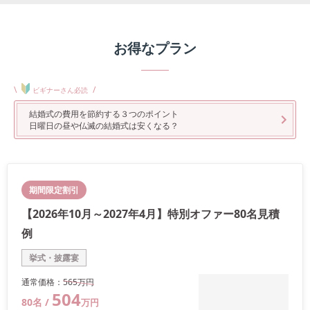
お得なプラン
\
/
ビギナーさん必読
結婚式の費用を節約する３つのポイント
日曜日の昼や仏滅の結婚式は安くなる？
期間限定割引
【2026年10月～2027年4月】特別オファー80名見積
例
挙式・披露宴
通常価格：
565万
円
504
80
名 /
万
円