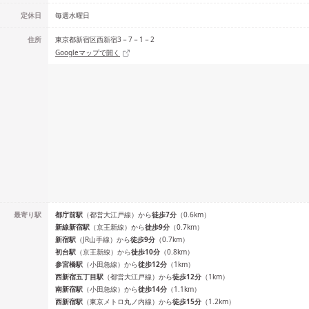
定休日
毎週水曜日
住所
東京都新宿区西新宿3－7－1－2
Googleマップで開く
最寄り駅
都庁前
駅
（
都営大江戸線
）
から
徒歩
7
分
（
0.6
km）
新線新宿
駅
（
京王新線
）
から
徒歩
9
分
（
0.7
km）
新宿
駅
（
JR山手線
）
から
徒歩
9
分
（
0.7
km）
初台
駅
（
京王新線
）
から
徒歩
10
分
（
0.8
km）
参宮橋
駅
（
小田急線
）
から
徒歩
12
分
（
1
km）
西新宿五丁目
駅
（
都営大江戸線
）
から
徒歩
12
分
（
1
km）
南新宿
駅
（
小田急線
）
から
徒歩
14
分
（
1.1
km）
西新宿
駅
（
東京メトロ丸ノ内線
）
から
徒歩
15
分
（
1.2
km）