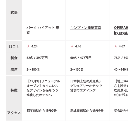
式場
パーク ハイアット 東
キンプトン新宿東京
OPERA
京
by cryst
口コミ
4.24
4.46
4.67
料金
52
名
/
399
万円
60
名
/
477
万円
78
名
/
59
着席
2
〜
180
名
2
〜
130
名
40
〜
140
【12月9日リニューアル
日本初上陸の外資系ラ
【地上26
オープン】タイムレス
グジュアリーホテルで
さを誇る
特徴
なデザインを保ちつつ
貸切ウエディング
む美景×
進化したホテルへ
×心に残
都庁前
駅
から
徒歩
7
分
新線新宿
駅
から
徒歩
7
分
初台
駅
か
アクセス