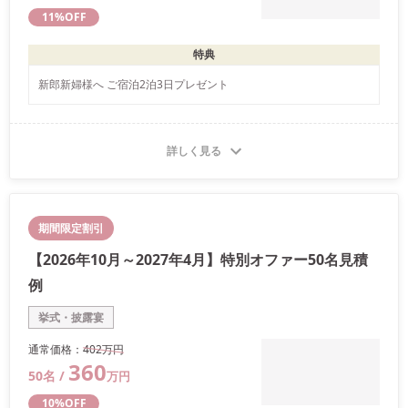
11
%OFF
特典
新郎新婦様へ ご宿泊2泊3日プレゼント
詳しく見る
期間限定割引
【2026年10月～2027年4月】特別オファー50名見積
例
挙式・披露宴
通常価格：
402万
円
360
50
名 /
万
円
10
%OFF