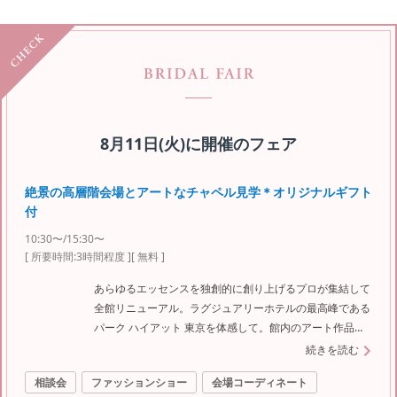
8月11日(火)
に開催のフェア
絶景の高層階会場とアートなチャペル見学＊オリジナルギフト
付
10:30〜/15:30〜
[ 所要時間:
3時間程度
]
[ 無料 ]
あらゆるエッセンスを独創的に創り上げるプロが集結して
全館リニューアル。ラグジュアリーホテルの最高峰である
パーク ハイアット 東京を体感して。館内のアート作品を
美術館を巡るような体験をしていただきます。
続きを読む
相談会
ファッションショー
会場コーディネート