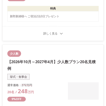
特典
新郎新婦様へ ご宿泊2泊3日プレゼント
詳しく見る
少人数
【2026年10月～2027年4月】少人数プラン20名見積
例
挙式・食事会
通常価格：
272万
円
248
20
名 /
万
円
9
%OFF