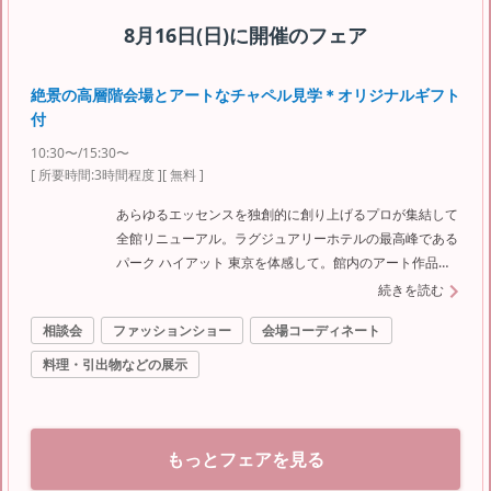
8月16日(日)
に開催のフェア
絶景の高層階会場とアートなチャペル見学＊オリジナルギフト
付
10:30〜/15:30〜
[ 所要時間:
3時間程度
]
[ 無料 ]
あらゆるエッセンスを独創的に創り上げるプロが集結して
全館リニューアル。ラグジュアリーホテルの最高峰である
パーク ハイアット 東京を体感して。館内のアート作品を
美術館を巡るような体験をしていただきます。
続きを読む
相談会
ファッションショー
会場コーディネート
料理・引出物などの展示
もっとフェアを見る