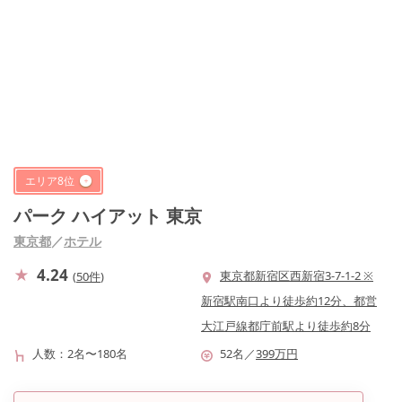
エリア
8
位
パーク ハイアット 東京
東京都
／
ホテル
4.24
東京都新宿区西新宿3-7-1-2 ※
(
50件
)
新宿駅南口より徒歩約12分、都営
大江戸線都庁前駅より徒歩約8分
人数
2名〜180名
52
名
／
399
万円