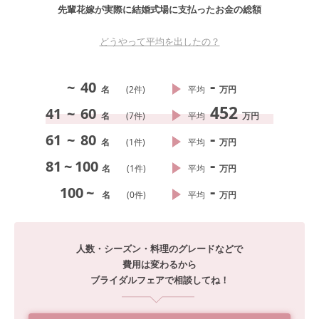
先輩花嫁が実際に結婚式場に支払ったお金の総額
どうやって平均を出したの？
-
~
40
名
(
2
件)
平均
万円
452
41
~
60
名
(
7
件)
平均
万円
-
61
~
80
名
(
1
件)
平均
万円
-
81
~
100
名
(
1
件)
平均
万円
-
100
~
名
(
0
件)
平均
万円
人数・シーズン・料理のグレードなどで
費用は変わるから
ブライダルフェアで相談してね！