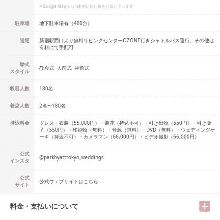
※Google Mapから自動的に駅距離を計算しています
駐車場
地下駐車場有（400台）
送迎
新宿駅西口より無料リビングセンターOZONE行きシャトルバス運行、その他は
有料にて手配可
挙式
教会式
人前式
神前式
スタイル
収容人数
180
名
着席人数
2名
〜
180名
持込料金
ドレス・衣装（55,000円）・装花（持込不可）・引き出物（550円）・引き菓
子（550円）・印刷物（無料）・音源（無料）・DVD（無料）・ウェディングケ
ーキ（持込不可）・カメラマン（66,000円）・ビデオ撮影（66,000円）
公式
@
parkhyatttokyo_weddings
インスタ
公式
公式ウェブサイトはこちら
サイト
料金・支払いについて