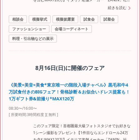
パイプオルガン＆三重奏の圧巻生演奏◇黒毛和牛4万試食
続きを読む
で美食を堪能＜東京唯一の階段入場が叶うチャペル＞東京
相談会
模擬挙式
模擬披露宴
試食会
試着会
オペラシティ最上階！
ファッションショー
会場コーディネート
料理・引出物などの展示
8月16日(日)
に開催のフェア
《美景×美音×美食*東京唯一の階段入場チャペル》黒毛和牛4
万試食付きのBIGフェア！骨格診断＆お似合いドレス提案も！
1万ギフト券&前撮り*MAX120万
08:30〜/16:00〜
[ 所要時間:
3時間程度
]
[ 無料 ]
このフェア限定！首都圏最大級フォトスタジオでお好きな
1シーン撮影をプレゼント【1件目ならエンドロール24万
を含むMAX120万】イタリア老舗メーカー「ZANIN」社の