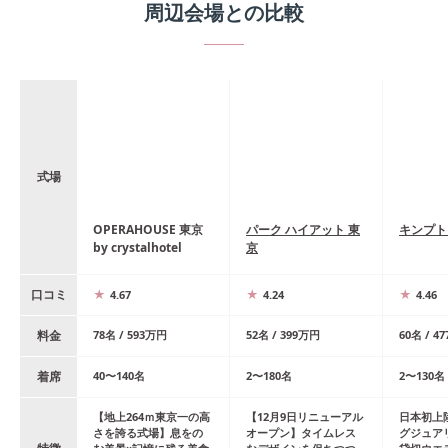
周辺会場との比較
式場
OPERAHOUSE 東京
パーク ハイアット 東
キンプト
by crystalhotel
京
口コミ
4.67
4.24
4.46
料金
78
名
/
593
万円
52
名
/
399
万円
60
名
/
47
着席
40
〜
140
名
2
〜
180
名
2
〜
130
名
【地上264ｍ東京一の高
【12月9日リニューアル
日本初上
さを誇る式場】息をの
オープン】タイムレス
グジュア