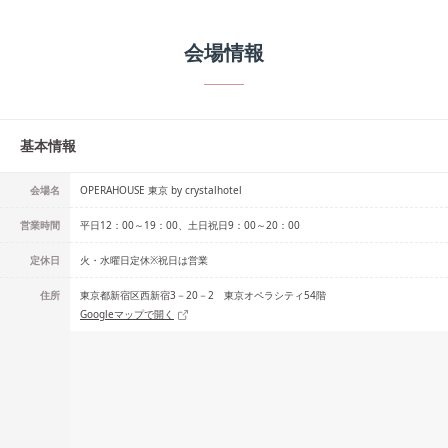
会場情報
基本情報
会場名
OPERAHOUSE 東京 by crystalhotel
営業時間
平日12：00～19：00、土日祝日9：00～20：00
定休日
火・水曜日定休※祝日は営業
住所
東京都新宿区西新宿3－20－2 東京オペラシティ54階
Googleマップで開く