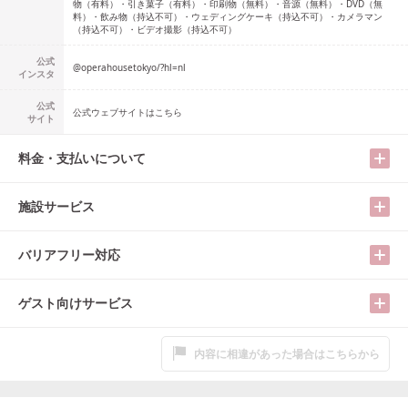
物（有料）・引き菓子（有料）・印刷物（無料）・音源（無料）・DVD（無
料）・飲み物（持込不可）・ウェディングケーキ（持込不可）・カメラマン
（持込不可）・ビデオ撮影（持込不可）
公式
@
operahousetokyo/?hl=nl
インスタ
公式
公式ウェブサイトはこちら
サイト
料金・支払いについて
施設サービス
バリアフリー対応
ゲスト向けサービス
内容に相違があった場合はこちらから