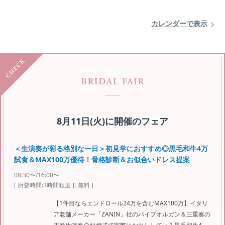
カレンダーで表示
8月11日(火)
に開催のフェア
＜生演奏が彩る格別な一日＞初見学におすすめ◎黒毛和牛4万
試食＆MAX100万優待！骨格診断＆お似合いドレス提案
08:30〜/16:00〜
[ 所要時間:
3時間程度
]
[ 無料 ]
【1件目ならエンドロール24万を含むMAX100万】イタリ
ア老舗メーカー「ZANIN」社のパイプオルガン＆三重奏の