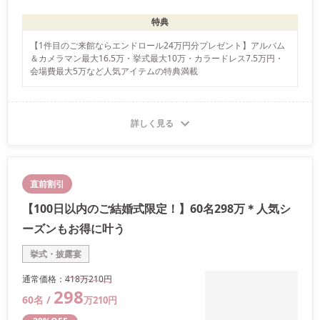
特典
【1件目のご来館ならエンドロール24万円分プレゼント】アルバム
＆カメラマン最大16.5万・挙式最大10万・カラードレス7.5万円・
会場費最大5万など人気アイテムの特典満載
詳しく見る
直前割引
【100日以内のご結婚式限定！】60名298万＊人気シ
ーズンもお得に叶う
挙式・披露宴
通常価格：
418万
210
円
298
60
名 /
万
210
円