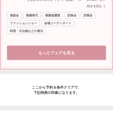
パイプオルガン＆三重奏の圧巻生演奏◇黒毛和牛4万試食
続きを読む
で美食を堪能＜東京唯一の階段入場が叶うチャペル＞東京
相談会
模擬挙式
模擬披露宴
試食会
試着会
オペラシティ最上階
ファッションショー
会場コーディネート
料理・引出物などの展示
もっとフェアを見る
ここから予約＆条件クリアで、
下記特典の対象になります。