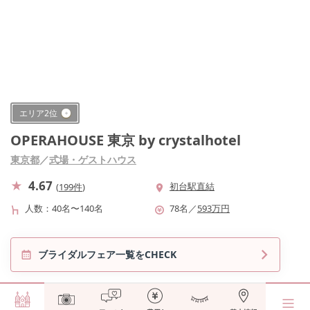
エリア
2
位
OPERAHOUSE 東京 by crystalhotel
東京都
／
式場・ゲストハウス
4.67
初台駅直結
(
199件
)
人数
40名〜140名
78
名
／
593
万円
ブライダルフェア一覧をCHECK