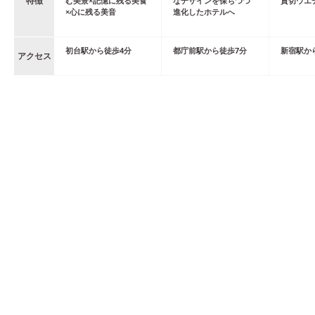
特徴
む美景×記憶に残る美食
なデザインを保ちつつ
貸切ウエ
×心に残る美音
進化したホテルへ
初台
駅
から
徒歩
4
分
都庁前
駅
から
徒歩
7
分
新宿
駅
か
アクセス