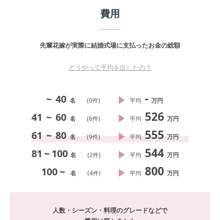
費用
先輩花嫁が実際に結婚式場に支払ったお金の総額
どうやって平均を出したの？
-
~
40
名
(
0
件)
平均
万円
526
41
~
60
名
(
6
件)
平均
万円
555
61
~
80
名
(
9
件)
平均
万円
544
81
~
100
名
(
2
件)
平均
万円
800
100
~
名
(
4
件)
平均
万円
人数・シーズン・料理のグレードなどで