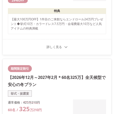
29
%OFF
特典
【最大100万円OFF】1件目のご来館ならエンドロール24万円プレゼ
ント◆挙式10万・カラードレス7.5万円・会場費最大10万など人気
アイテムの特典満載
詳しく見る
期間限定割引
【2026年12月～2027年2月＊60名325万】全天候型で
安心の冬プラン
挙式・披露宴
通常価格：
425万
210
円
325
60
名 /
万
210
円