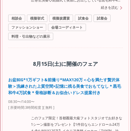
圧巻生演奏◇結婚式で実際にお出ししている黒毛和牛4万
試食を堪能＜東京唯一の階段入場が叶うチャペル＞
続きを読む
相談会
模擬挙式
模擬披露宴
試食会
試着会
ファッションショー
会場コーディネート
料理・引出物などの展示
8月15日(土)
に開催のフェア
お盆BIG*1万ギフト&前撮り*MAX120万＜心を満たす贅沢体
験＞洗練された上質空間×記憶に残る美食でおもてなし＊黒毛
和牛4万試食＊骨格診断＆お似合いドレス提案付き
08:30〜/14:00〜
[ 所要時間:
3時間程度
]
[ 無料 ]
このフェア限定！首都圏最大級フォトスタジオでお好きな
1シーン撮影をプレゼント【1件目ならエンドロール24万
を含むMAX120万】イタリア老舗メーカー「ZANIN」社の