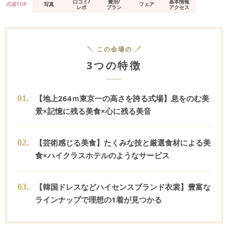
口コミ/
費用/
基本情報
式場TOP
写真
フェア
レポ
プラン
アクセス
この会場の
3つの特徴
0
1
.
【地上264ｍ東京一の高さを誇る式場】息をのむ美
景×記憶に残る美食×心に残る美音
0
2
.
【芸術感じる美食】たくみな技と厳選食材による美
食×ハイクラスホテルのようなサービス
0
3
.
【韓国ドレスなどハイセンスブランド衣裳】豊富な
ラインナップで理想の1着が見つかる