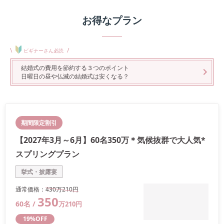
お得なプラン
\
/
ビギナーさん必読
結婚式の費用を節約する３つのポイント
日曜日の昼や仏滅の結婚式は安くなる？
期間限定割引
【2027年3月～6月】60名350万＊気候抜群で大人気*
スプリングプラン
挙式・披露宴
通常価格：
430万
210
円
350
60
名 /
万
210
円
19
%OFF