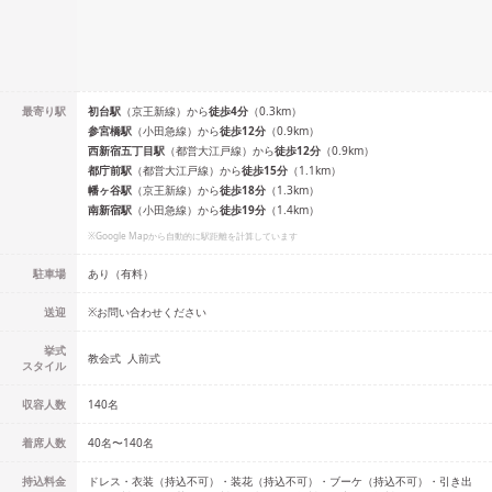
最寄り駅
初台
駅
（
京王新線
）
から
徒歩
4
分
（
0.3
km）
参宮橋
駅
（
小田急線
）
から
徒歩
12
分
（
0.9
km）
西新宿五丁目
駅
（
都営大江戸線
）
から
徒歩
12
分
（
0.9
km）
都庁前
駅
（
都営大江戸線
）
から
徒歩
15
分
（
1.1
km）
幡ヶ谷
駅
（
京王新線
）
から
徒歩
18
分
（
1.3
km）
南新宿
駅
（
小田急線
）
から
徒歩
19
分
（
1.4
km）
※Google Mapから自動的に駅距離を計算しています
駐車場
あり（有料）
送迎
※お問い合わせください
挙式
教会式
人前式
スタイル
収容人数
140
名
着席人数
40名
〜
140名
持込料金
ドレス・衣装（持込不可）・装花（持込不可）・ブーケ（持込不可）・引き出