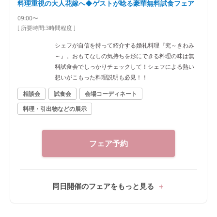
料理重視の大人花嫁へ◆ゲストが唸る豪華無料試食フェア
09:00〜
[ 所要時間:
3時間程度
]
シェフが自信を持って紹介する婚礼料理『究～きわみ
～』。おもてなしの気持ちを形にできる料理の味は無
料試食会でしっかりチェックして！シェフによる熱い
想いがこもった料理説明も必見！！
相談会
試食会
会場コーディネート
料理・引出物などの展示
フェア予約
同日開催のフェアをもっと見る