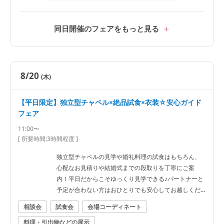
同日開催のフェアをもっと見る
8/20
(木)
【平日限定】独立型チャペル×絶品試食×衣装☆安心ガイド
フェア
11:00〜
[ 所要時間:
3時間程度
]
独立型チャペルの見学や婚礼料理の試食はもちろん、
心配なお見積りや結婚式までの段取りを丁寧にご案
内！平日だからこそゆっくり見学できる♪パートナーと
予定が合わない方はおひとりでも安心してお越しくだ
さい。
相談会
試食会
会場コーディネート
料理・引出物などの展示