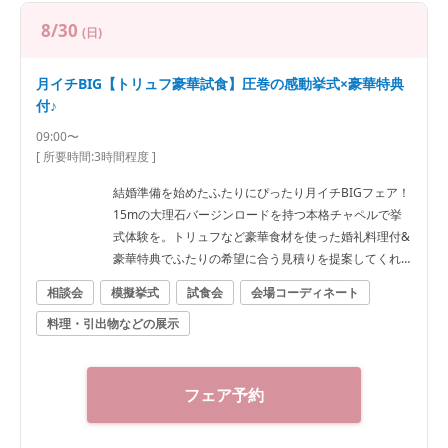
8/30
(日)
月イチBIG【トリュフ豪華試食】圧巻の感動挙式×豪華特典
付♪
09:00〜
[ 所要時間:
3時間程度
]
結婚準備を始めたふたりにぴったり月イチBIGフェア！
15mの大理石バージンロードを持つ本格チャペルで挙
式体験を。トリュフなど豪華食材を使った婚礼料理付&
豪華特典でふたりの希望に合う見積りを提案してくれ
る
相談会
模擬挙式
試食会
会場コーディネート
料理・引出物などの展示
フェア予約