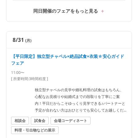
同日開催のフェアをもっと見る
8/31
(月)
【平日限定】独立型チャペル×絶品試食×衣装☆安心ガイド
フェア
11:00〜
[ 所要時間:
3時間程度
]
独立型チャペルの見学や婚礼料理の試食はもちろん、
心配なお見積りや結婚式までの段取りを丁寧にご案
内！平日だからこそゆっくり見学できる♪パートナーと
予定が合わない方はおひとりでも安心してお越しくだ
さい。
相談会
試食会
会場コーディネート
料理・引出物などの展示