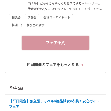
内！平日だからこそゆっくり見学できる♪パートナーと
予定が合わない方はおひとりでも安心してお越しくだ
さい。
相談会
試食会
会場コーディネート
料理・引出物などの展示
フェア予約
同日開催のフェアをもっと見る
9/4
(金)
【平日限定】独立型チャペル×絶品試食×衣装☆安心ガイド
フェア