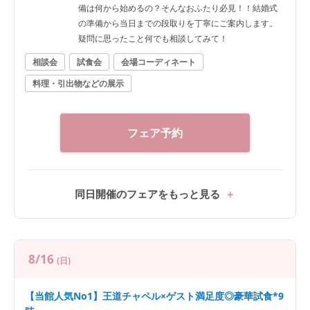
備は何から始めるの？そんなおふたり必見！！結婚式
の準備から当日までの段取りを丁寧にご案内します。
疑問に思ったこと何でも相談してみて！
相談会
試食会
会場コーディネート
料理・引出物などの展示
フェア予約
同日開催のフェアをもっと見る
8/16
(日)
【当館人気No1】王道チャペル×ゲスト満足度◎豪華試食*9