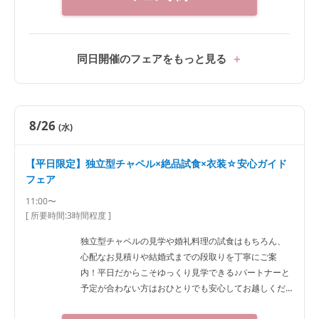
同日開催のフェアをもっと見る
8/26
(水)
【平日限定】独立型チャペル×絶品試食×衣装☆安心ガイド
フェア
11:00〜
[ 所要時間:
3時間程度
]
独立型チャペルの見学や婚礼料理の試食はもちろん、
心配なお見積りや結婚式までの段取りを丁寧にご案
内！平日だからこそゆっくり見学できる♪パートナーと
予定が合わない方はおひとりでも安心してお越しくだ
さい。