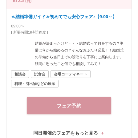
8/23
(日)
≪結婚準備ガイド≫初めてでも安心フェア♪【9:00～】
09:00〜
[ 所要時間:
3時間程度
]
結婚が決まったけど・・・結婚式って何をするの？準
備は何から始めるの？そんなおふたり必見！！結婚式
の準備から当日までの段取りを丁寧にご案内します。
疑問に思ったこと何でも相談してみて！
相談会
試食会
会場コーディネート
料理・引出物などの展示
フェア予約
同日開催のフェアをもっと見る