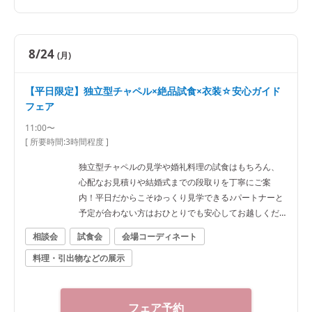
8/24
(月)
【平日限定】独立型チャペル×絶品試食×衣装☆安心ガイド
フェア
11:00〜
[ 所要時間:
3時間程度
]
独立型チャペルの見学や婚礼料理の試食はもちろん、
心配なお見積りや結婚式までの段取りを丁寧にご案
内！平日だからこそゆっくり見学できる♪パートナーと
予定が合わない方はおひとりでも安心してお越しくだ
さい。
相談会
試食会
会場コーディネート
料理・引出物などの展示
フェア予約