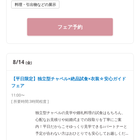
料理・引出物などの展示
フェア予約
8/14
(金)
【平日限定】独立型チャペル×絶品試食×衣装☆安心ガイド
フェア
11:00〜
[ 所要時間:
3時間程度
]
独立型チャペルの見学や婚礼料理の試食はもちろん、
心配なお見積りや結婚式までの段取りを丁寧にご案
内！平日だからこそゆっくり見学できる♪パートナーと
予定が合わない方はおひとりでも安心してお越しくだ