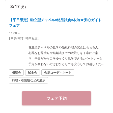
8/17
(月)
【平日限定】独立型チャペル×絶品試食×衣装☆安心ガイド
フェア
11:00〜
[ 所要時間:
3時間程度
]
独立型チャペルの見学や婚礼料理の試食はもちろん、
心配なお見積りや結婚式までの段取りを丁寧にご案
内！平日だからこそゆっくり見学できる♪パートナーと
予定が合わない方はおひとりでも安心してお越しくだ
さい。
相談会
試食会
会場コーディネート
料理・引出物などの展示
フェア予約