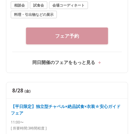
さい。
相談会
試食会
会場コーディネート
料理・引出物などの展示
フェア予約
同日開催のフェアをもっと見る
8/28
(金)
【平日限定】独立型チャペル×絶品試食×衣装☆安心ガイド
フェア
11:00〜
[ 所要時間:
3時間程度
]