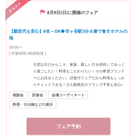
オススメ
8月9日(日)
に開催のフェア
【親世代も安心】6名～OK◆市ヶ谷駅3分＆箸で食すホテルの
味
09:00〜
[ 所要時間:
3時間程度
]
大切な日だからこそ、家族、親しい方を招待してゆっく
り過ごしたい！料理もこだわりたい！その希望プランナ
ーにお任せください。試食付フェアだから料理もしっか
りチェックできる！少人数限定のプランで予算も安心♪
相談会
試食会
会場コーディネート
料理・引出物などの展示
フェア予約