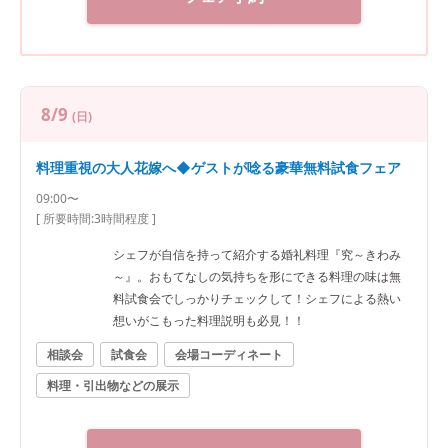
8/9
(日)
料理重視の大人花嫁へ◆ゲストが唸る豪華無料試食フェア
09:00〜
[ 所要時間:
3時間程度
]
シェフが自信を持って紹介する婚礼料理『究～きわみ
～』。おもてなしの気持ちを形にできる料理の味は無
料試食会でしっかりチェックして！シェフによる熱い
想いがこもった料理説明も必見！！
相談会
試食会
会場コーディネート
料理・引出物などの展示