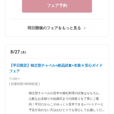
フェア予約
同日開催のフェアをもっと見る
8/27
(木)
【平日限定】独立型チャペル×絶品試食×衣装☆安心ガイド
フェア
11:00〜
[ 所要時間:
3時間程度
]
独立型チャペルの見学や婚礼料理の試食はもちろん、
心配なお見積りや結婚式までの段取りを丁寧にご案
内！平日だからこそゆっくり見学できる♪パートナーと
予定が合わない方はおひとりでも安心してお越しくだ