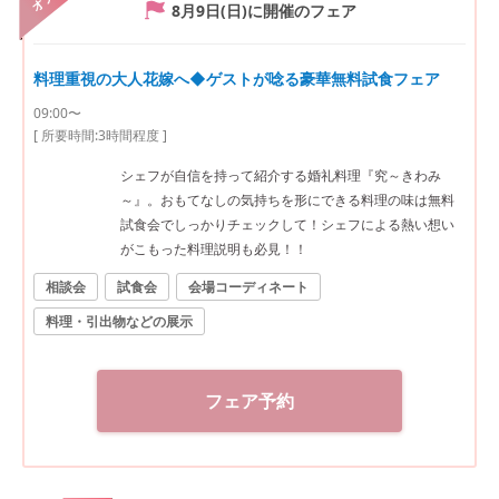
8月9日(日)
に開催のフェア
料理重視の大人花嫁へ◆ゲストが唸る豪華無料試食フェア
09:00〜
[ 所要時間:
3時間程度
]
シェフが自信を持って紹介する婚礼料理『究～きわみ
～』。おもてなしの気持ちを形にできる料理の味は無料
試食会でしっかりチェックして！シェフによる熱い想い
がこもった料理説明も必見！！
相談会
試食会
会場コーディネート
料理・引出物などの展示
フェア予約