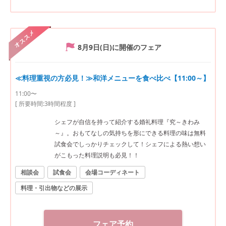
オススメ
8月9日(日)
に開催のフェア
≪料理重視の方必見！≫和洋メニューを食べ比べ【11:00～】
11:00〜
[ 所要時間:
3時間程度
]
シェフが自信を持って紹介する婚礼料理『究～きわみ
～』。おもてなしの気持ちを形にできる料理の味は無料
試食会でしっかりチェックして！シェフによる熱い想い
がこもった料理説明も必見！！
相談会
試食会
会場コーディネート
料理・引出物などの展示
フェア予約