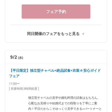
フェア予約
同日開催のフェアをもっと見る
9/2
(水)
【平日限定】独立型チャペル×絶品試食×衣装☆安心ガイド
フェア
11:00〜
[ 所要時間:
3時間程度
]
独立型チャペルの見学や婚礼料理の試食はもちろん、
心配なお見積りや結婚式までの段取りを丁寧にご案
内！平日だからこそゆっくり見学できる♪パートナーと