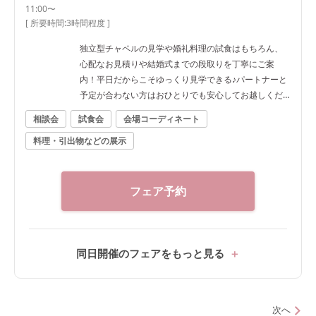
11:00〜
[ 所要時間:
3時間程度
]
独立型チャペルの見学や婚礼料理の試食はもちろん、
心配なお見積りや結婚式までの段取りを丁寧にご案
内！平日だからこそゆっくり見学できる♪パートナーと
予定が合わない方はおひとりでも安心してお越しくだ
さい。
相談会
試食会
会場コーディネート
料理・引出物などの展示
フェア予約
同日開催のフェアをもっと見る
次へ