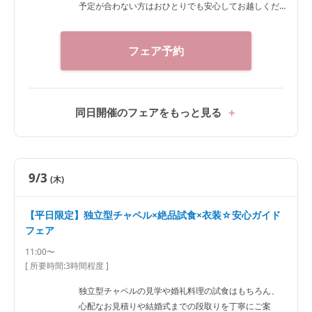
予定が合わない方はおひとりでも安心してお越しくだ
さい。
フェア予約
同日開催のフェアをもっと見る
9/3
(木)
【平日限定】独立型チャペル×絶品試食×衣装☆安心ガイド
フェア
11:00〜
[ 所要時間:
3時間程度
]
独立型チャペルの見学や婚礼料理の試食はもちろん、
心配なお見積りや結婚式までの段取りを丁寧にご案