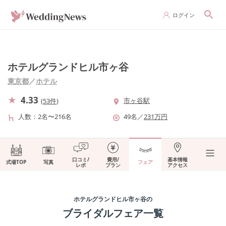
ログイン
ホテルグランドヒル市ヶ谷
東京都
／
ホテル
4.33
市ヶ谷駅
(
53件
)
人数
2名〜216名
49
名
／
231
万円
口コミ/
費用/
基本情報
式場TOP
写真
フェア
レポ
プラン
アクセス
ホテルグランドヒル市ヶ谷
の
ブライダルフェア一覧