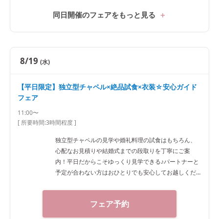
同日開催のフェアをもっと見る
8/19
(水)
【平日限定】独立型チャペル×絶品試食×衣装☆安心ガイド
フェア
11:00〜
[ 所要時間:
3時間程度
]
独立型チャペルの見学や婚礼料理の試食はもちろん、
心配なお見積りや結婚式までの段取りを丁寧にご案
内！平日だからこそゆっくり見学できる♪パートナーと
予定が合わない方はおひとりでも安心してお越しくだ
さい。
フェア予約