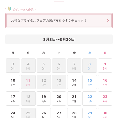
\
/
ビギナーさん必読
お得なブライダルフェアの選び方を今すぐチェック！
8月3日
〜
8月30日
月
火
水
木
金
土
日
3
4
5
6
7
8
9
0件
0件
0件
0件
0件
0件
5件
10
11
12
13
14
15
16
1件
0件
0件
0件
2件
5件
4件
17
18
19
20
21
22
23
2件
0件
2件
2件
2件
5件
4件
24
25
26
27
28
29
30
2件
0件
2件
2件
2件
4件
4件