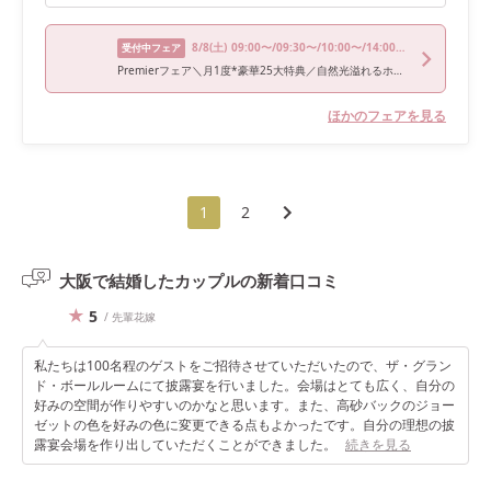
8/8
(土)
09:00〜/09:30〜/10:00〜/14:00〜/15:00〜
受付中フェア
Premierフェア＼月1度*豪華25大特典／自然光溢れるホテルALL体験
ほかのフェアを見る
1
2
大阪で結婚したカップルの
新着口コミ
5
/ 先輩花嫁
私たちは100名程のゲストをご招待させていただいたので、ザ・グラン
ド・ボールルームにて披露宴を行いました。会場はとても広く、自分の
好みの空間が作りやすいのかなと思います。また、高砂バックのジョー
ゼットの色を好みの色に変更できる点もよかったです。自分の理想の披
露宴会場を作り出していただくことができました。
続きを見る