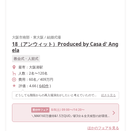
大阪市南部・東大阪
/
結婚式場
18（アンウィット）Produced by Casa d' Ang
ela
教会式・人前式
最寄：
大阪港駅
人数：
2名
〜
120名
費用：
60
名
／
409
万円
評価：
4.66
(
640
件
)
どうしても階段からの再入場演出がしたいと考えていたので、直線階段の途中に踊り場がある会場は、私たちの理想にぴったりでした。これが式場を選んだ大きなポイントのひとつでもあります。 去年に一部改装された会場のため、統一感のある雰囲気になっていて、どんなテーマカラーにも馴染みやすい空間でした。高砂は、ソファ席とテーブル席で選ぶことができます。
続きを見る
8/8
(土)
09:00〜/14:20〜
受付中フェア
＼MAX160万優待&1.5万QUO／駅3分＆全天候型の好環境！白亜チャペル×貸切邸宅×大阪唯一の映像演出！黒毛和牛4万試食付
ほかのフェアを見る