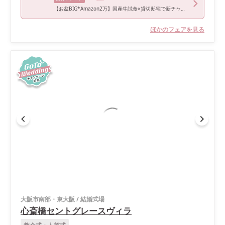
【お盆BIG*Amazon2万】国産牛試食×貸切邸宅で新チャペル体験
ほかのフェアを見る
大阪市南部・東大阪
/
結婚式場
心斎橋セントグレースヴィラ