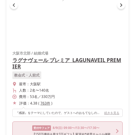
大阪市北部
/
結婚式場
ラグナヴェール プレミア LAGUNAVEIL PREM
IER
教会式・人前式
最寄：
大阪駅
人数：
2名
〜
140名
費用：
53
名
／
330
万円
評価：
4.38
(
763
件
)
『感謝』をテーマにしていたので、ゲストへのおもてなしのひとつとして“料理”は特に大切にしました。 ラグナヴェールプレミアは、レストランも運営されている式場のため、味は折り紙付き。 参列経験が豊富なゲストからも「とても美味しかった！」と嬉しいお言葉をいただきました。 私たちが披露宴を行ったモダンスイートレジデンスは、横長の会場で、どの席からでもお互いの表情が見えやすく、特に後列に座る親族の顔までしっかり見えたのが嬉しかったです。 シックで落ち着いた色味の空間なので、お色直しで着用した色打掛はとても映えました。 また、この会場では併設のレストランスペースを自由に活用できるのも魅力です。 私たちは、エンドロールムービー用のゲスト全員との撮影や、お色直し中に行った「引き出物×引き菓子マルシェ」など、自由度の高い演出を楽しみました。 さらに、当日新郎新婦には披露宴中に前菜とパンのみが提供され、結び後にブライズルームでゆっくりと残りのお料理をいただけるため、当日はゲストとの歓談に集中できるのも嬉しいポイントです。
続きを見る
8/9
(日)
09:00〜/13:30〜/17:30〜
受付中フェア
【150万優待＆最大3万ギフト】駅直結*絶景チャペル体験×選べる会場