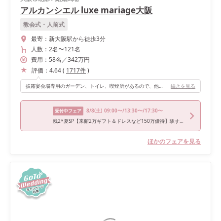
アルカンシエル luxe mariage大阪
教会式・人前式
最寄：
新大阪駅から徒歩3分
人数：
2名
〜
121名
費用：
58
名
／
342
万円
評価：
4.64
(
1717
件
)
披露宴会場専用のガーデン、トイレ、喫煙所があるので、他の会場のゲストと会うことがないところがオススメです。 ナチュラルで落ち着いた雰囲気の会場で、どのようなテーマにも合わせやすいです。 また、女優ライトがあるので写真写りが良いです。 高砂が段になっているため、親族など遠くのゲストにも見えやすく、 階段があり、そこから入場することもできます。 高砂の後ろがガラスになっていて、開放感があります。
続きを見る
8/8
(土)
09:00〜/13:30〜/17:30〜
受付中フェア
残2*夏SP【来館2万ギフト＆ドレスなど150万優待】駅すぐ*ガーデン邸宅＆贅沢フレンチ試食
ほかのフェアを見る