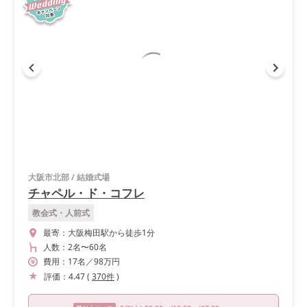
大阪市北部
/
結婚式場
チャペル・ド・コフレ
教会式・人前式
最寄：
大阪梅田駅から徒歩1分
人数：
2名
〜
60名
費用：
17
名
／
98
万円
評価：
4.47
(
370
件
)