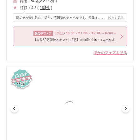
費用：
50
名
／
212
万円
評価：
4.5
(
184
件
)
陽の光が差し込む、温かい雰囲気のチャペルです。当日は、チャペルのバージンロードを芝生にし、それに合わせて会場の装飾もしていただきました！
続きを見る
8/8
(土)
10:30〜/11:00〜/15:30〜/16:00〜
受付中フェア
【衣裳30万優待＆アマギフ2万】自由度*立地*コスパ好評フェア★
ほかのフェアを見る