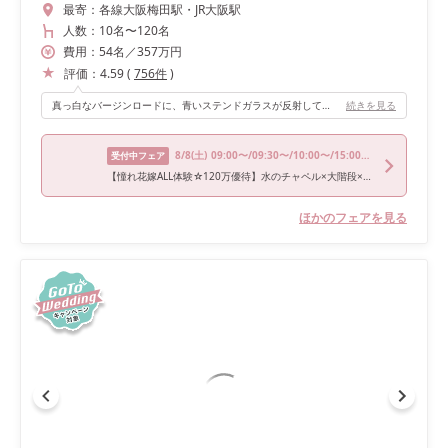
最寄：
各線大阪梅田駅・JR大阪駅
人数：
10名
〜
120名
費用：
54
名
／
357
万円
評価：
4.59
(
756
件
)
真っ白なバージンロードに、青いステンドガラスが反射してとても綺麗で神聖な空間です。 またチャペルサイドには小さな滝があり、自然光が差し込みとても癒されます。 また曇りでも暗くなりすぎず、晴れでも眩しすぎず、天気に左右されない点もオススメです！
続きを見る
8/8
(土)
09:00〜/09:30〜/10:00〜/15:00〜/16:00〜
受付中フェア
【憧れ花嫁ALL体験☆120万優待】水のチャペル×大階段×絶品試食
ほかのフェアを見る