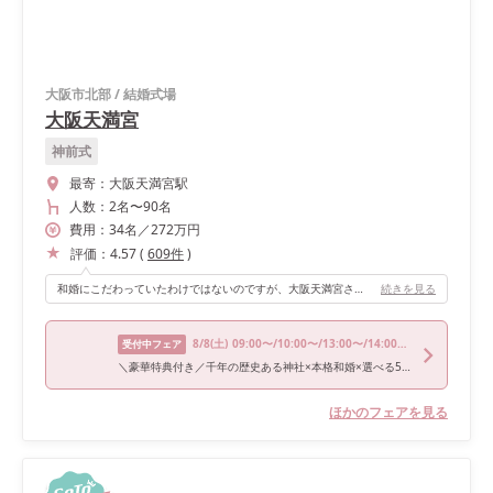
大阪市北部
/
結婚式場
大阪天満宮
神前式
最寄：
大阪天満宮駅
人数：
2名
〜
90名
費用：
34
名
／
272
万円
評価：
4.57
(
609
件
)
和婚にこだわっていたわけではないのですが、大阪天満宮さんの、挙式会場のピンと張るような厳かな空気感に、魅了されました。建物も歴史を感じて素晴らしいです。
続きを見る
8/8
(土)
09:00〜/10:00〜/13:00〜/14:00〜/16:00〜
受付中フェア
＼豪華特典付き／千年の歴史ある神社×本格和婚×選べる5会場
ほかのフェアを見る