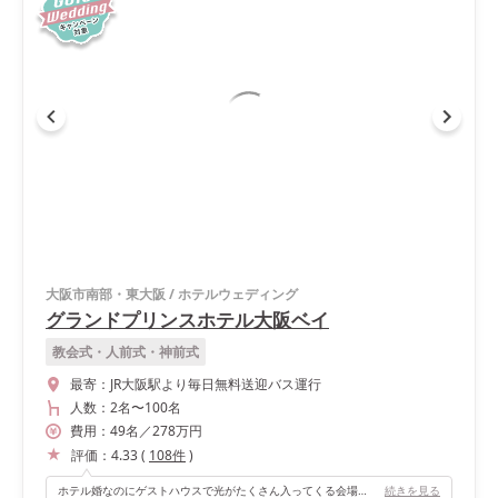
大阪市南部・東大阪
/
ホテルウェディング
グランドプリンスホテル大阪ベイ
教会式・人前式・神前式
最寄：
JR大阪駅より毎日無料送迎バス運行
人数：
2名
〜
100名
費用：
49
名
／
278
万円
評価：
4.33
(
108
件
)
ホテル婚なのにゲストハウスで光がたくさん入ってくる会場でした♡
続きを見る