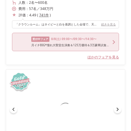
人数：
2名
〜
600名
費用：
57
名
／
348
万円
評価：
4.49
(
741
件
)
「クラウンルーム」はネイビーと白を基調とした会場で、天井がミラーなのでシャンデリアが反射してキラキラ・ラグジュアリーな雰囲気です。見学時に一目ぼれして、最終的にこの会場が結婚式場選びの決め手になりました。 また、グランメゾン「シャンボール」のお料理がでてくることも、おもてなしを重視していた私たちの希望にぴったりでした。ちなみに、高層階(28階、地上100m)にあるので、夜は大きな窓から大阪の夜景が一望出来て綺麗です。ナイトウェディングにもおすすめです♡
続きを見る
8/8
(土)
09:00〜/09:30〜/14:30〜
受付中フェア
月イチBIG*憧れ大聖堂生演奏＆125万優待＆3万豪華試食&スイーツ
ほかのフェアを見る