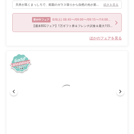
天井が高くまっしろで、前面のガラス張りから自然の光が差して明るいです。 チャペルからの大階段が長く、周りが池になっているので、ロケーションが最高です。
続きを見る
8/8
(土)
08:45〜/09:00〜/09:15〜/14:00〜/15:00〜
受付中フェア
【週末BIGフェア】1万ギフト券＆フレンチ試食＆最大155万特典付！6,000坪のリゾート空間×NEWチャペル見学＆4万円相当“希少ブランド牛”などフレンチ贅沢試食
ほかのフェアを見る