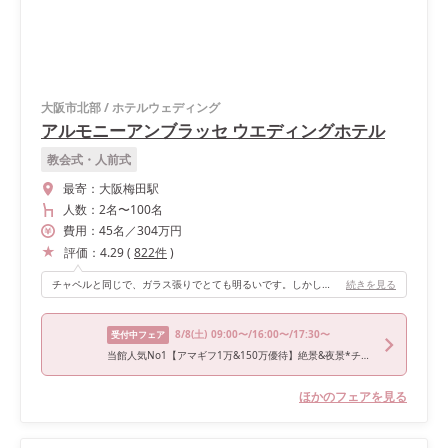
大阪市北部
/
ホテルウェディング
アルモニーアンブラッセ ウエディングホテル
教会式・人前式
最寄：
大阪梅田駅
人数：
2名
〜
100名
費用：
45
名
／
304
万円
評価：
4.29
(
822
件
)
チャペルと同じで、ガラス張りでとても明るいです。しかし、夕方になってくるとまた雰囲気が変わり、都会の夜景が見られロマンチックでした！また、縦長の披露宴会場で長机も置いてもらえたので、席が何人席でも大丈夫でした。そのため、友達のグループごとにまとめられ良かったです！
続きを見る
8/8
(土)
09:00〜/16:00〜/17:30〜
受付中フェア
当館人気No1【アマギフ1万&150万優待】絶景&夜景*チャペル体験×牛フィレ試食
ほかのフェアを見る