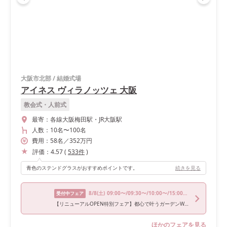
大阪市北部
/
結婚式場
アイネス ヴィラノッツェ 大阪
教会式・人前式
最寄：
各線大阪梅田駅・JR大阪駅
人数：
10名
〜
100名
費用：
58
名
／
352
万円
評価：
4.57
(
533
件
)
青色のステンドグラスがおすすめポイントです。
続きを見る
8/8
(土)
09:00〜/09:30〜/10:00〜/15:00〜/16:00〜
受付中フェア
【リニューアルOPEN特別フェア】都心で叶うガーデンWD×美食体験
ほかのフェアを見る