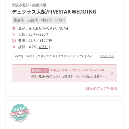
大阪市北部
/
結婚式場
デュクラス大阪/FIVESTAR WEDDING
教会式・人前式・神前式・仏前式
最寄：
新大阪駅から送迎バス7分
人数：
20名
〜
280名
費用：
62
名
／
315
万円
評価：
4.26
(
406
件
)
高砂を一段高くして後ろのゲストまで見えるようにできるところ。
続きを見る
8/8
(土)
09:00〜/09:30〜/13:00〜/15:00〜/16:00〜
受付中フェア
BIG《花嫁体験フェス》比較見学×ドレス×気になる費用＊相談
ほかのフェアを見る