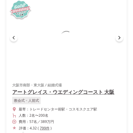
大阪市南部・東大阪
/
結婚式場
アートグレイス・ウエディングコースト 大阪
教会式・人前式
最寄：
トレードセンター前駅・コスモスクエア駅
人数：
2名
〜
200名
費用：
57
名
／
389
万円
評価：
4.32
(
799
件
)