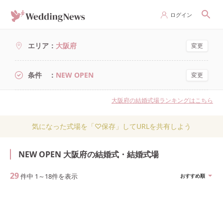
ログイン
エリア
大阪府
変更
条件
NEW OPEN
変更
大阪府の結婚式場ランキングはこちら
気になった式場を「♡保存」してURLを共有しよう
NEW OPEN 大阪府の結婚式・結婚式場
29
件中
1
～
18
件を表示
おすすめ順