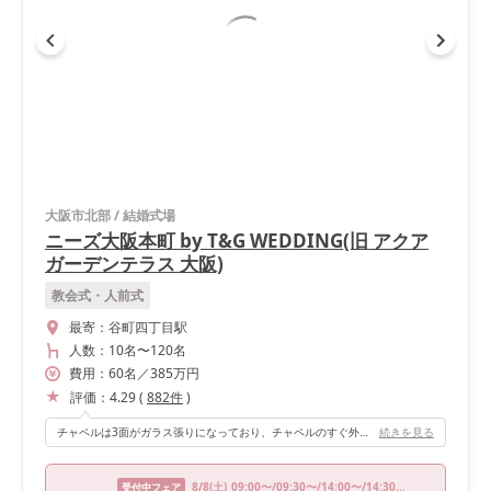
大阪市北部
/
結婚式場
ニーズ大阪本町 by T&G WEDDING(旧 アクア
ガーデンテラス 大阪)
教会式・人前式
最寄：
谷町四丁目駅
人数：
10名
〜
120名
費用：
60
名
／
385
万円
評価：
4.29
(
882
件
)
チャペルは3面がガラス張りになっており、チャペルのすぐ外にはグリーンとプールがあります。チャペルの天井はウッドになっているため、グリーン、プール、ウッドのコントラストがとても綺麗なチャペルです。収容人数が多く、73名のゲストでも全員が着席できました。
続きを見る
8/8
(土)
09:00〜/09:30〜/14:00〜/14:30〜/18:00〜
受付中フェア