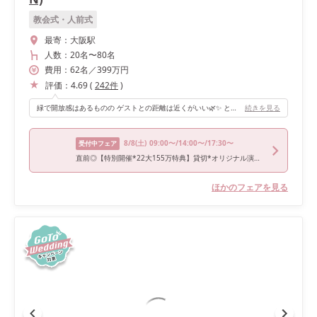
教会式・人前式
最寄：
大阪駅
人数：
20名
〜
80名
費用：
62
名
／
399
万円
評価：
4.69
(
242
件
)
緑で開放感はあるものの ゲストとの距離は近くがいい🌿✨ という方にはおすすめの式場だと思います！ また自由度が高く持ち込みなどの制限もないので オリジナリティのある式にしたい私のようなこだわり強めな花嫁様も嬉しいと思います♡
続きを見る
8/8
(土)
09:00〜/14:00〜/17:30〜
受付中フェア
直前◎【特別開催*22大155万特典】貸切*オリジナル演出＆4万試食
ほかのフェアを見る