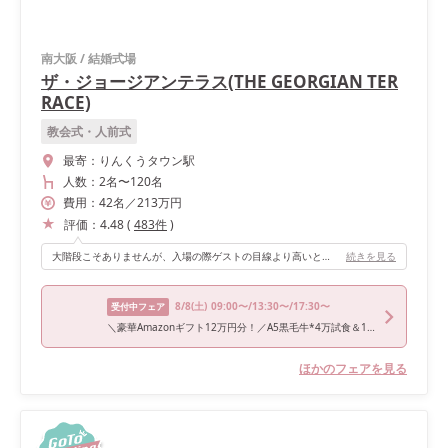
南大阪
/
結婚式場
ザ・ジョージアンテラス(THE GEORGIAN TER
RACE)
教会式・人前式
最寄：
りんくうタウン駅
人数：
2名
〜
120名
費用：
42
名
／
213
万円
評価：
4.48
(
483
件
)
大階段こそありませんが、入場の際ゲストの目線より高いところから入ることができるテラスがあり、扉が開いたときはゲストひとりひとりの顔を見渡すことが出来たので良かったです。 また披露宴会場からガーデンは直結で、カーテンを開けるととても開放感があります。どの席からも外の緑が見えて、ナチュラルな雰囲気がグッと上がるのもオススメポイントです。 高砂席はソファ席かテーブル席が選べるのはもちろん、式場にもともとある装飾がしっかりしているので、自分たちで用意するものはありませんでした。式場の装飾は使用するかしないか選べるので、こだわりの装飾に変えることもできます◎
続きを見る
8/8
(土)
09:00〜/13:30〜/17:30〜
受付中フェア
＼豪華Amazonギフト12万円分！／A5黒毛牛*4万試食＆140万特典◇ALL演出体験
ほかのフェアを見る