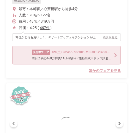
教会式・人前式
最寄：
本町駅／心斎橋駅から徒歩4分
人数：
20名
〜
122名
費用：
48
名
／
349
万円
評価：
4.25
(
467
件
)
料理がどれもおいしく、デザートブッフェもテンションが上がります！
続きを見る
8/8
(土)
08:45〜/09:00〜/13:30〜/14:00〜/15:30〜
受付中フェア
前日予約◎160万特典*ALL体験Fair感動挙式＊ドレス試着＊4万試食
ほかのフェアを見る