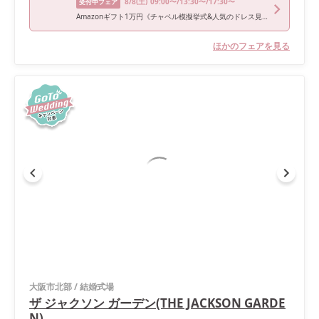
8/8
(土)
09:00〜/13:30〜/17:30〜
受付中フェア
Amazonギフト1万円《チャペル模擬挙式&人気のドレス見学》絶品*国産牛含む5品試食×結婚式が賢く叶う160万特典
ほかのフェアを見る
大阪市北部
/
結婚式場
ザ ジャクソン ガーデン(THE JACKSON GARDE
N)