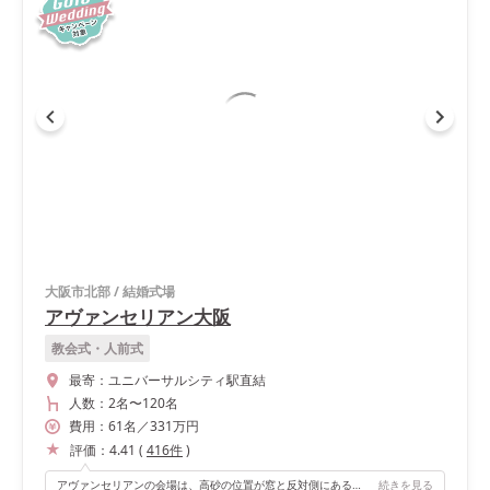
大阪市北部
/
結婚式場
アヴァンセリアン大阪
教会式・人前式
最寄：
ユニバーサルシティ駅直結
人数：
2名
〜
120名
費用：
61
名
／
331
万円
評価：
4.41
(
416
件
)
アヴァンセリアンの会場は、高砂の位置が窓と反対側にあるので写真を撮る際に逆光にならなかったです。 他の式場では窓際に高砂のあるところも多いので、そこも式場選びのポイントの１つでした。 もちろんプロのカメラマンさんも、友人に撮ってもらった写真もすごく綺麗に写っていました！ またシャンドゥフルールの会場は、元々天井にお花の装飾がある会場ですので装花を派手にしなくてもある程度華やかになると思います。
続きを見る