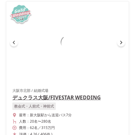
大阪市北部
/
結婚式場
デュクラス大阪/FIVESTAR WEDDING
教会式・人前式・神前式
最寄：
新大阪駅から送迎バス7分
人数：
20名
〜
280名
費用：
62
名
／
315
万円
評価：
4.26
(
406
件
)