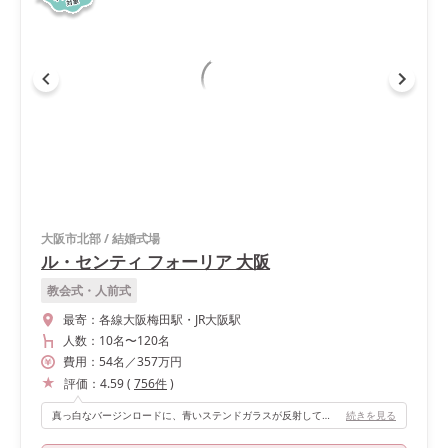
大阪市北部
/
結婚式場
ル・センティ フォーリア 大阪
教会式・人前式
最寄：
各線大阪梅田駅・JR大阪駅
人数：
10名
〜
120名
費用：
54
名
／
357
万円
評価：
4.59
(
756
件
)
真っ白なバージンロードに、青いステンドガラスが反射してとても綺麗で神聖な空間です。 またチャペルサイドには小さな滝があり、自然光が差し込みとても癒されます。 また曇りでも暗くなりすぎず、晴れでも眩しすぎず、天気に左右されない点もオススメです！
続きを見る