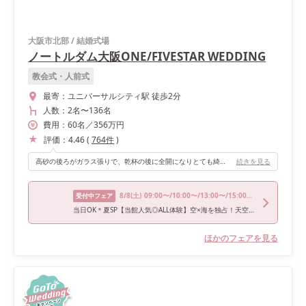
大阪市北部
/
結婚式場
ノートルダム大阪ONE/FIVESTAR WEDDING
教会式・人前式
最寄：
ユニバーサルシティ駅 徒歩2分
人数：
2名
〜
136名
費用：
60
名
／
356
万円
評価：
4.46
(
764
件
)
高砂の後ろがガラス張りで、乾杯の後に全開になりとても綺麗でした。
続きを見る
8/8
(土)
09:00〜/10:00〜/13:00〜/15:00〜/16:00〜
受付中フェア
当日OK＊夏SP【当館人気◎ALL体験】空×海を独占！天空チャペル挙式★贅沢4万試食＆150万特典＊1万ギフト付
ほかのフェアを見る