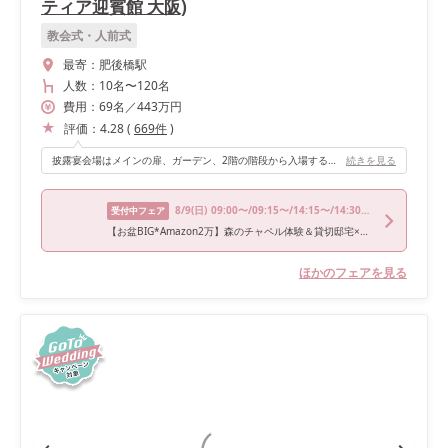
ティア迎賓館 大阪)
教会式・人前式
最寄：
肥後橋駅
人数：
10名
〜
120名
費用：
69
名
／
443
万円
評価：
4.28
(
669
件
)
披露宴会場はメインの扉、ガーデン、2階の階段から入場することができ、どこから入ってくるのかサプライズ感たっぷりで入場できます！ 会場自体は真っ白で、テーブルクロスのカラーなどでどんな印象にも変えれると思います！わたしたちは高砂前にリボンカーテンを置いて、ソファタイプの高砂にしました。ゲストとの距離がとても近く、アットホームな披露宴になりました。
続きを見る
8/9
(日)
09:00〜/09:15〜/14:15〜/14:30〜/18:00〜
受付中フェア
【お盆BIG*Amazon2万】森のチャペル体験＆貸切邸宅×特選牛試食
ほかのフェアを見る