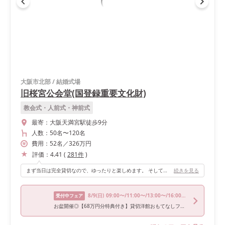
大阪市北部
/
結婚式場
旧桜宮公会堂(国登録重要文化財)
教会式・人前式・神前式
最寄：
大阪天満宮駅徒歩9分
人数：
50名
〜
120名
費用：
52
名
／
326
万円
評価：
4.41
(
281
件
)
まず当日は完全貸切なので、ゆったりと楽しめます。 そして披露宴会場の絨毯がレトロでかわいいです！ また、スクリーンが大きく画質がいいので、結婚式ムービーも楽しみながら観れます！ お色直しの登場も数パターンのうちから選べ、門扉のデザインもレトロな雰囲気でかわいいです。
続きを見る
8/9
(日)
09:00〜/11:00〜/13:00〜/16:00〜/18:00〜
受付中フェア
お盆開催◎【68万円分特典付き】貸切洋館おもてなしフェア