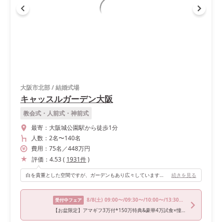
大阪市北部
/
結婚式場
キャッスルガーデン大阪
教会式・人前式・神前式
最寄：
大阪城公園駅から徒歩1分
人数：
2名
〜
140名
費用：
75
名
／
448
万円
評価：
4.53
(
1931
件
)
白を貴重とした空間ですが、ガーデンもあり広々しています。１階のガーデンからの入場がおすすめです！
続きを見る
8/8
(土)
09:00〜/09:30〜/10:00〜/13:30〜/17:30〜
受付中フェア
【お盆限定】アマギフ3万付*150万特典&豪華4万試食×憧れドレス