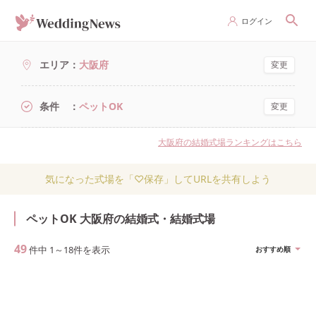
ログイン
エリア
大阪府
変更
条件
ペットOK
変更
大阪府の結婚式場ランキングはこちら
気になった式場を「♡保存」してURLを共有しよう
ペットOK 大阪府の結婚式・結婚式場
49
件中
1
～
18
件を表示
おすすめ順