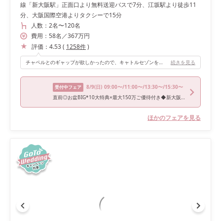
線「新大阪駅」正面口より無料送迎バスで7分、江坂駅より徒歩11
分、大阪国際空港よりタクシーで15分
人数：
2名
〜
120名
費用：
58
名
／
367
万円
評価：
4.53
(
1258
件
)
チャペルとのギャップが欲しかったので、キャトルセゾンを選びました。 緑も取り入れたかったのと、カジュアルすぎない会場がとても気に入りました。 高砂もソファー席なので、ゲストの方との距離も近くアットホームな披露宴ができました。
続きを見る
8/9
(日)
09:00〜/11:00〜/13:30〜/15:30〜
受付中フェア
直前◎お盆BIG*10大特典×最大150万ご優待付き◆新大阪すぐのガーデンパーティ体験＆和牛絶品4万円相当試食会
ほかのフェアを見る