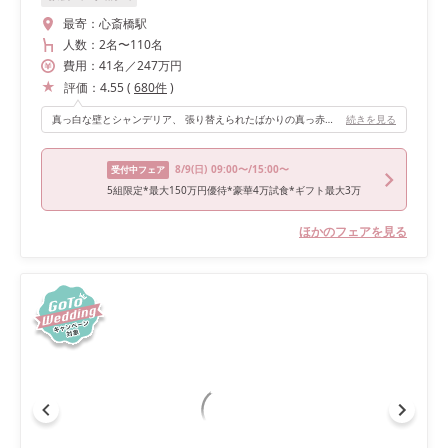
最寄：
心斎橋駅
人数：
2名
〜
110名
費用：
41
名
／
247
万円
評価：
4.55
(
680
件
)
真っ白な壁とシャンデリア、 張り替えられたばかりの真っ赤な絨毯が 美しいです。 広いお庭はありませんが、 お天気に左右されることもなければ、 虫刺されや日焼けや逆光を 気にする必要もありません。 （鏡や奥行きのある絵や吹き抜けのおかげで 圧迫感もありません） 眺望が良いわけではありませんが、 生活感のある看板が 視界に入ることもありませんし、 高所恐怖症の方にも安心です(笑)。 バルコニーを使った演出を することも可能ですよ。
続きを見る
8/9
(日)
09:00〜/15:00〜
受付中フェア
5組限定*最大150万円優待*豪華4万試食*ギフト最大3万
ほかのフェアを見る