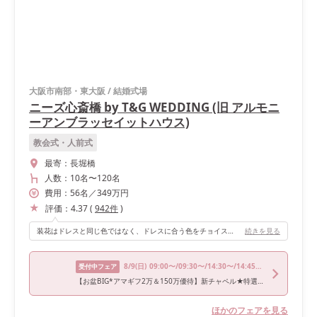
大阪市南部・東大阪
/
結婚式場
ニーズ心斎橋 by T&G WEDDING (旧 アルモニ
ーアンブラッセイットハウス)
教会式・人前式
最寄：
長堀橋
人数：
10名
〜
120名
費用：
56
名
／
349
万円
評価：
4.37
(
942
件
)
装花はドレスと同じ色ではなく、ドレスに合う色をチョイスしました。 私はグレードレスだったので、ピンク・パープルをメインにしました。 カラードレスの色が想像つかなかったと友人達に言われ嬉しかったのでおすすめです。
続きを見る
8/9
(日)
09:00〜/09:30〜/14:30〜/14:45〜/18:00〜
受付中フェア
【お盆BIG*アマギフ2万＆150万優待】新チャペル★特選牛試食
ほかのフェアを見る