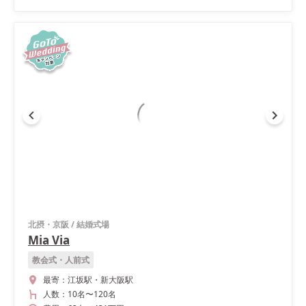
北摂・京阪
/
結婚式場
Mia Via
教会式・人前式
最寄：
江坂駅・新大阪駅
人数：
10名
〜
120名