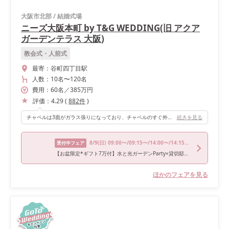
大阪市北部
/
結婚式場
ニーズ大阪本町 by T&G WEDDING(旧 アクア
ガーデンテラス 大阪)
教会式・人前式
最寄：
谷町四丁目駅
人数：
10名
〜
120名
費用：
60
名
／
385
万円
評価：
4.29
(
882
件
)
チャペルは3面がガラス張りになっており、チャペルのすぐ外にはグリーンとプールがあります。チャペルの天井はウッドになっているため、グリーン、プール、ウッドのコントラストがとても綺麗なチャペルです。収容人数が多く、73名のゲストでも全員が着席できました。
続きを見る
8/9
(日)
09:00〜/09:15〜/14:00〜/14:15〜/18:00〜
受付中フェア
【お盆限定*ギフト7万付】水と光ガーデンParty×貸切邸宅＆試食
ほかのフェアを見る