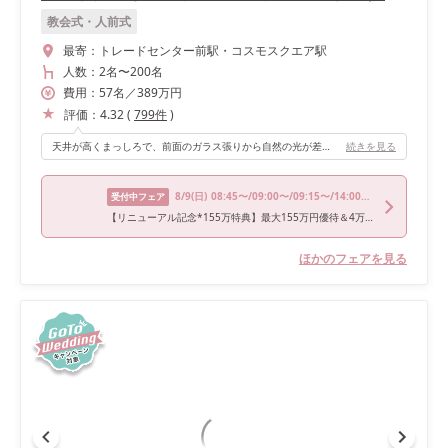
教会式・人前式
最寄：
トレードセンター前駅・コスモスクエア駅
人数：
2名
〜
200名
費用：
57
名
／
389
万円
評価：
4.32
(
799
件
)
天井が高くまっしろで、前面のガラス張りから自然の光が差して明るいです。 チャペルからの大階段が長く、周りが池になっているので、ロケーションが最高です。
続きを見る
8/9
(日)
08:45〜/09:00〜/09:15〜/14:00〜/15:00〜
受付中フェア
【リニューアル記念*155万特典】最大155万円優待＆4万円相当フレンチ試食付＼リゾート感じる“新チャペル”見学開始／4万円相当“オマール×雲丹×国産牛フィレなど贅沢フレンチ試食＆選べる5つの貸切邸宅見学♪
ほかのフェアを見る