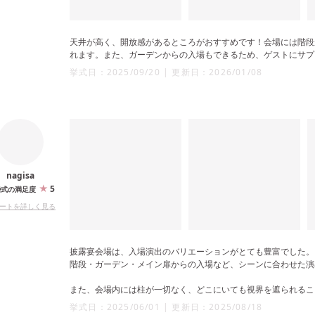
天井が高く、開放感があるところがおすすめです！会場には階段
れます。また、ガーデンからの入場もできるため、ゲストにサプ
挙式日：
2025/09/20
|
更新日：
2026/01/08
nagisa
5
婚式の満足度
ートを詳しく見る
披露宴会場は、入場演出のバリエーションがとても豊富でした。
階段・ガーデン・メイン扉からの入場など、シーンに合わせた演
また、会場内には柱が一切なく、どこにいても視界を遮られるこ
そのため、新郎新婦の姿がゲスト全員にしっかり届き、逆にこち
挙式日：
2025/06/01
|
更新日：
2025/08/18
魅力だと思います。