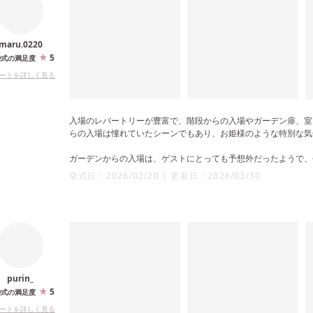
maru.0220
5
婚式の満足度
ートを詳しく見る
入場のレパートリーが豊富で、階段からの入場やガーデン扉、室
らの入場は憧れていたシーンでもあり、お姫様のような特別な気
ガーデンからの入場は、ゲストにとっても予想外だったようで、
ます。
挙式日：
2026/02/20
|
更新日：
2026/03/30
会場自体は広すぎないため、40人ほどの規模でも空間が寂しく
いバランスでした。
purin_
5
婚式の満足度
ートを詳しく見る