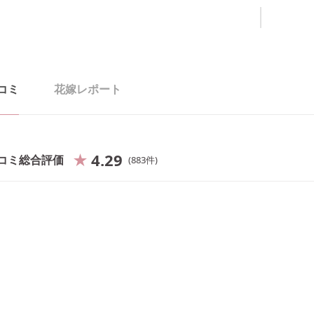
コミ
花嫁レポート
4.29
コミ総合評価
883
件