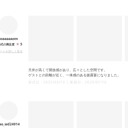
ooaaaaaom
5
婚式の満足度
ートを詳しく見る
天井が高くて開放感があり、広々とした空間です。
ゲストとの距離が近く、一体感のある披露宴になりました。
挙式日：
2025/03/10
|
更新日：
2025/07/16
ao_wd24914