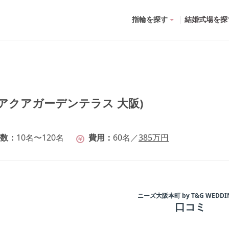
指輪を探す
結婚式場を探
(旧 アクアガーデンテラス 大阪)
数
10名〜120名
費用
60
名
／
385
万円
ニーズ大阪本町 by T&G WEDDI
口コミ