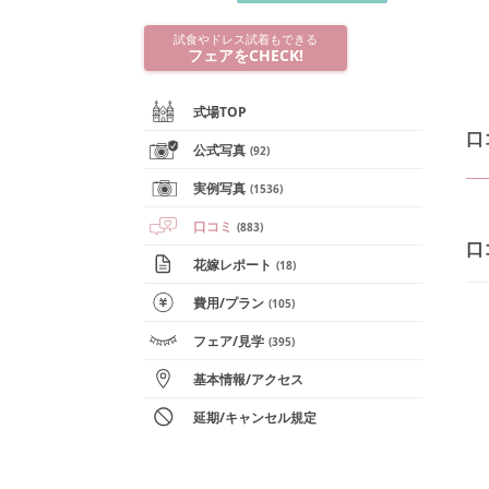
試食やドレス試着もできる
フェアをCHECK!
式場TOP
口
公式写真
(
92
)
実例写真
(
1536
)
口コミ
(
883
)
口
花嫁レポート
(
18
)
費用/
プラン
(
105
)
フェア
/見学
(
395
)
基本情報
/
アクセス
延期/キャンセル規定