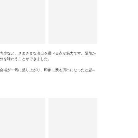
内扉など、さまざまな演出を選べる点が魅力です。階段か
分を味わうことができました。
会場が一気に盛り上がり、印象に残る演出になったと思い
見えることなく、かといって窮屈さも感じない、ちょうど良