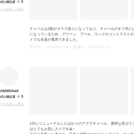
5
婚式の満足度
ートを詳しく見る
チャペルは3面がガラス張りになっており、チャペルのすぐ外に
になっているため、グリーン、プール、ウッドのコントラストが
トでも全員が着席できました。
挙式日：
2024/09/14
|
更新日：
2024/11/21
ntk0804wd
5
婚式の満足度
ートを詳しく見る
2月にリニューアルしたばかりのアクアチャペル。透明な窓ガラ
はとてもお気に入りです⛪️✨