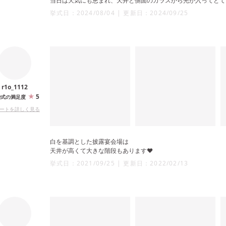
当日は天気にも恵まれ、天井と側面のガラスから光が入ってとて
挙式日：
2024/08/04
|
更新日：
2024/09/25
r1o_1112
5
婚式の満足度
ートを詳しく見る
白を基調とした披露宴会場は
天井が高くて大きな階段もあります❤️
挙式日：
2021/09/25
|
更新日：
2022/02/13