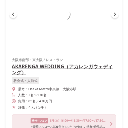
大阪市南部・東大阪
/
レストラン
AKARENGA WEDDING（アカレンガウェディ
ング）
教会式・人前式
最寄：
Osaka Metro中央線 大阪港駅
人数：
2名
〜
130名
費用：
85
名
／
436
万円
評価：
4.75
(
5
件
)
8/8
(土)
16:00〜/16:30〜/17:00〜/17:30〜/18:00〜
受付中フェア
✧豪華フルコース試食付き✧ふたりが嬉しい特典×絶品試食FAIR