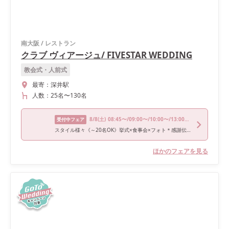
南大阪
/
レストラン
クラブ ヴィアージュ/ FIVESTAR WEDDING
教会式・人前式
最寄：
深井駅
人数：
25名
〜
130名
8/8
(土)
08:45〜/09:00〜/10:00〜/13:00〜/17:00〜
受付中フェア
スタイル様々《～20名OK》挙式×食事会×フォト＊感謝伝えるＷ
ほかのフェアを見る