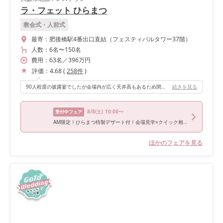
ラ・フェット ひらまつ
教会式・人前式
最寄：
肥後橋駅4番出口直結（フェスティバルタワー37階）
人数：
6名
〜
150名
費用：
63
名
／
396
万円
評価：
4.68
(
258
件
)
90人程度の披露宴でしたが会場内が広く天井高もあるため閉鎖的な印象はなく、ゲストの間を通るときも決して狭いと感じたりすることはありませんでした。 「おもてなし」をサブテーマとして考えていたのですが、食事が美味しいことはもちろん、利き手側にカトラリーがセットされていたりドリンクのサーブタイミングが完璧だったりと、レストランウェディングならではのサービスにとても感動しました。 また、プランナーさんを含めたスタッフの皆さんもとても親身になってくれ「良いものを一緒につくりましょう！」という思いにあふれているのが伝わってきました。そしてアイテムの持ち込みにも対応しているところは、こだわりの強い花嫁さんにもとってもお勧めなポイントだと思います。
続きを見る
8/8
(土)
10:00〜
受付中フェア
AM限定！ひらまつ特製デザート付！会場見学×クイック相談会
ほかのフェアを見る