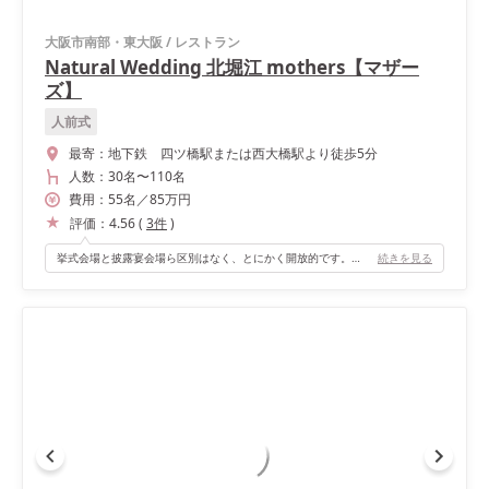
大阪市南部・東大阪
/
レストラン
Natural Wedding 北堀江 mothers【マザー
ズ】
人前式
最寄：
地下鉄 四ツ橋駅または西大橋駅より徒歩5分
人数：
30名
〜
110名
費用：
55
名
／
85
万円
評価：
4.56
(
3
件
)
挙式会場と披露宴会場ら区別はなく、とにかく開放的です。サンルームの高砂はお花が映えて、オシャレな装飾を20個まで無料で選べました。 太陽の光がふりそそぐオシャレなカフェの様な空間がとってもアットホームで落ち着いて、幸せな笑顔が溢れます。
続きを見る