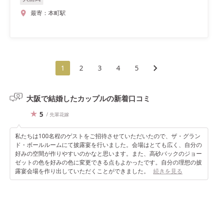
最寄：
本町駅
1
2
3
4
5
大阪で結婚したカップルの
新着口コミ
5
/ 先輩花嫁
私たちは100名程のゲストをご招待させていただいたので、ザ・グラン
ド・ボールルームにて披露宴を行いました。会場はとても広く、自分の
好みの空間が作りやすいのかなと思います。また、高砂バックのジョー
ゼットの色を好みの色に変更できる点もよかったです。自分の理想の披
露宴会場を作り出していただくことができました。
続きを見る