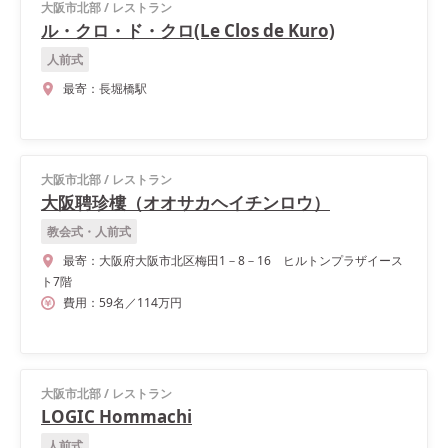
大阪市北部
/
レストラン
ル・クロ・ド・クロ(Le Clos de Kuro)
人前式
最寄：
長堀橋駅
大阪市北部
/
レストラン
大阪聘珍樓（オオサカヘイチンロウ）
教会式・人前式
最寄：
大阪府大阪市北区梅田1－8－16 ヒルトンプラザイース
ト7階
費用：
59
名
／
114
万円
大阪市北部
/
レストラン
LOGIC Hommachi
人前式