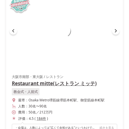
大阪市南部・東大阪
/
レストラン
Restaurant mitte(レストラン ミッテ)
教会式・人前式
最寄：
Osaka Metro堺筋線堺筋本町駅、御堂筋線本町駅
人数：
30名
〜
90名
費用：
50
名
／
212
万円
評価：
4.5
(
184
件
)
・会場は、人数によっては"広くて余裕がある"というわけではなかったですが、天井がとても高く開放的でした！ ・ゲストとの距離感も近く、アットホームな雰囲気を希望していたのでピッタリでした。 ・螺旋階段があって階段からの入場が出来たり、舞台もあるので余興などもしやすかったです。
続きを見る