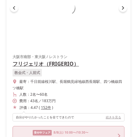
大阪市南部・東大阪
/
レストラン
フリジェリオ（FRIGERIO）
教会式・人前式
最寄：
千日前線桜川駅、長堀鶴見緑地線西長堀駅、四つ橋線四
ツ橋駅
人数：
2名
〜
60名
費用：
43
名
／
183
万円
評価：
4.47
(
152
件
)
自分がやりたかったことを全てできたので
続きを見る
8/8
(土)
10:00〜/10:30〜
受付中フェア