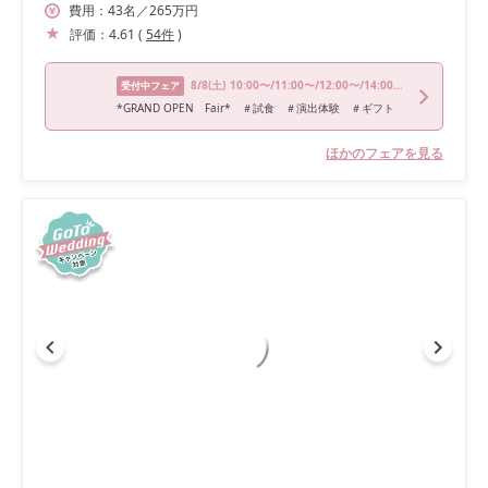
費用：
43
名
／
265
万円
評価：
4.61
(
54
件
)
8/8
(土)
10:00〜/11:00〜/12:00〜/14:00〜/16:00〜
受付中フェア
*GRAND OPEN Fair* ＃試食 ＃演出体験 ＃ギフト
ほかのフェアを見る