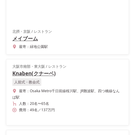
北摂・京阪
/
レストラン
メイブーム
最寄：
緑地公園駅
大阪市南部・東大阪
/
レストラン
Knaben(クナーベ)
人前式・教会式
最寄：
Osaka Metro千日前線桜川駅、JR難波駅、四つ橋線なん
ば駅
人数：
20名
〜
65名
費用：
49
名
／
137
万円