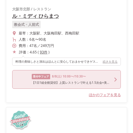
大阪市北部
/
レストラン
ル・ミディ ひらまつ
教会式・人前式
最寄：
大阪駅、大阪梅田駅、西梅田駅
人数：
6名
〜
90名
費用：
47
名
／
249
万円
評価：
4.65
(
93
件
)
料理の美味しさと演出はほんとに安心しておまかせできゲストからも大好評でした！ランプ型のシャンデリアがおしゃれできらきらした会場かつ可愛すぎず落ち着いており大人婚にはぴったりです！
続きを見る
8/8
(土)
10:00〜/10:30〜
受付中フェア
【1日1組全館貸切】上質レストランで叶える1.5次会×美食体験
ほかのフェアを見る