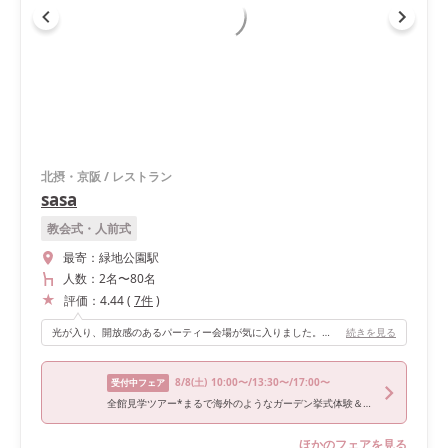
北摂・京阪
/
レストラン
sasa
教会式・人前式
最寄：
緑地公園駅
人数：
2名
〜
80名
評価：
4.44
(
7
件
)
光が入り、開放感のあるパーティー会場が気に入りました。また、外の景色が見えて素敵です。 こちらを活用して、入場演出はガラス越しのガーデンから登場しました！
続きを見る
8/8
(土)
10:00〜/13:30〜/17:00〜
受付中フェア
全館見学ツアー*まるで海外のようなガーデン挙式体験＆無料試食
ほかのフェアを見る