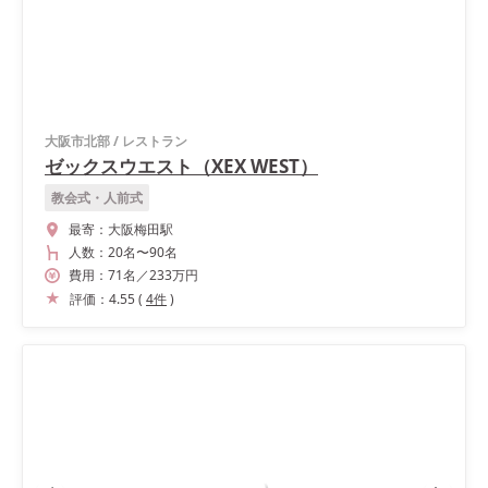
大阪市北部
/
レストラン
ゼックスウエスト（XEX WEST）
教会式・人前式
最寄：
大阪梅田駅
人数：
20名
〜
90名
費用：
71
名
／
233
万円
評価：
4.55
(
4
件
)