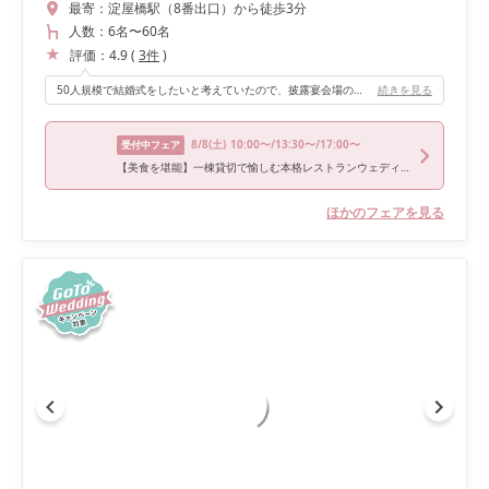
最寄：
淀屋橋駅（8番出口）から徒歩3分
人数：
6名
〜
60名
評価：
4.9
(
3
件
)
50人規模で結婚式をしたいと考えていたので、披露宴会場の広さを重視しました。こちらの会場は程よい大きさで、50人でも寂しい感じが出ませんでした。照明の具合や部屋の色合いが明るくなりすぎないのもお気に入りポイントです。 また、披露宴会場だけではなく、どのお部屋もヴィンテージ感があり、落ち着いた雰囲気がとても素敵でした。
続きを見る
8/8
(土)
10:00〜/13:30〜/17:00〜
受付中フェア
【美食を堪能】一棟貸切で愉しむ本格レストランウェディング相談会
ほかのフェアを見る