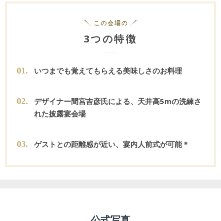
この会場の
3つの特徴
0
1
.
いつまでも覚えてもらえる美味しさのお料理
0
2
.
デザイナー間宮吉彦氏による、天井高5mの洗練さ
れた披露宴会場
0
3
.
ゲストとの距離感が近い、宴内人前式が可能＊
公式写真