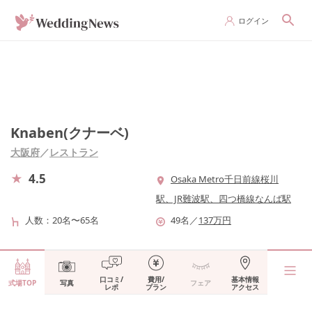
ログイン
Knaben(クナーベ)
大阪府
／
レストラン
4.5
Osaka Metro千日前線桜川
駅、JR難波駅、四つ橋線なんば駅
人数
20名〜65名
49
名
／
137
万円
口コミ/
費用/
基本情報
式場TOP
写真
フェア
レポ
プラン
アクセス