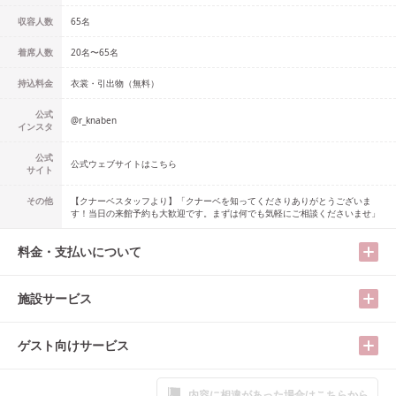
収容人数
65
名
着席人数
20名
〜
65名
持込料金
衣裳・引出物（無料）
公式
@
r_knaben
インスタ
公式
公式ウェブサイトはこちら
サイト
その他
【クナーベスタッフより】「クナーベを知ってくださりありがとうございま
す！当日の来館予約も大歓迎です。まずは何でも気軽にご相談くださいませ」
料金・支払いについて
施設サービス
ゲスト向けサービス
内容に相違があった場合はこちらから