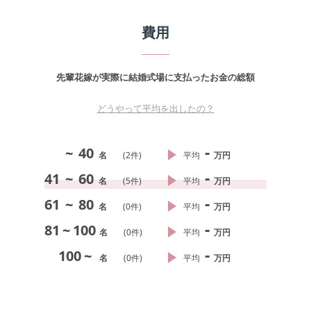
費用
先輩花嫁が実際に結婚式場に支払ったお金の総額
どうやって平均を出したの？
-
~
40
名
(
2
件)
平均
万円
-
41
~
60
名
(
5
件)
平均
万円
-
61
~
80
名
(
0
件)
平均
万円
-
81
~
100
名
(
0
件)
平均
万円
-
100
~
名
(
0
件)
平均
万円