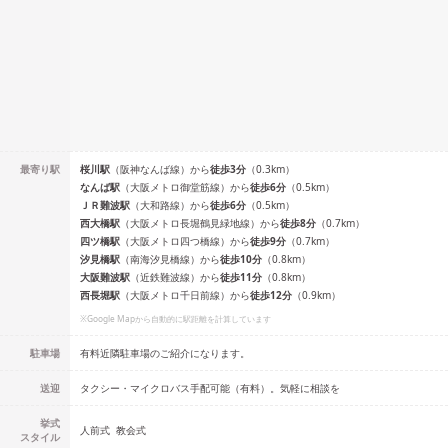
最寄り駅
桜川
駅
（
阪神なんば線
）
から
徒歩
3
分
（
0.3
km）
なんば
駅
（
大阪メトロ御堂筋線
）
から
徒歩
6
分
（
0.5
km）
ＪＲ難波
駅
（
大和路線
）
から
徒歩
6
分
（
0.5
km）
西大橋
駅
（
大阪メトロ長堀鶴見緑地線
）
から
徒歩
8
分
（
0.7
km）
四ツ橋
駅
（
大阪メトロ四つ橋線
）
から
徒歩
9
分
（
0.7
km）
汐見橋
駅
（
南海汐見橋線
）
から
徒歩
10
分
（
0.8
km）
大阪難波
駅
（
近鉄難波線
）
から
徒歩
11
分
（
0.8
km）
西長堀
駅
（
大阪メトロ千日前線
）
から
徒歩
12
分
（
0.9
km）
※Google Mapから自動的に駅距離を計算しています
駐車場
有料近隣駐車場のご紹介になります。
送迎
タクシー・マイクロバス手配可能（有料）。気軽に相談を
挙式
人前式
教会式
スタイル