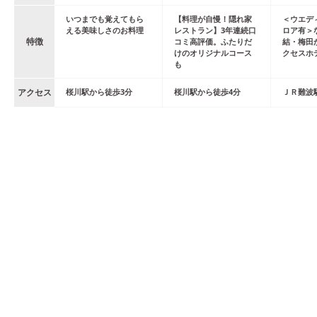
いつまでも覚えてもら
【料理が自慢！隠れ家
＜ウエデ
える美味しさのお料理
レストラン】3年連続口
ロア有＞
特徴
コミ高評価。ふたりだ
結・梅田
けのオリジナルコース
クセスホ
も
アクセス
桜川
駅
から
徒歩
3
分
桜川
駅
から
徒歩
4
分
ＪＲ難波