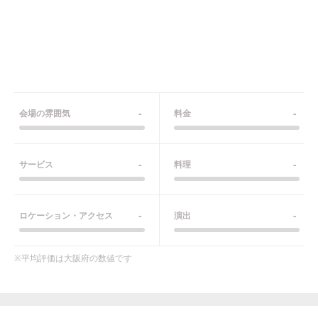
-
-
会場の雰囲気
料金
-
-
サービス
料理
-
-
ロケーション・アクセス
演出
※平均評価は
大阪府
の数値です