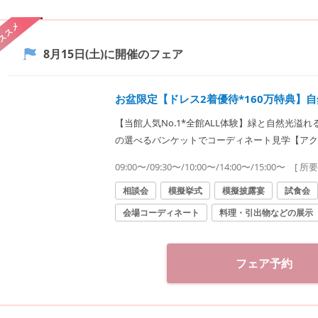
ススメ
8月15日(土)
に開催のフェア
お盆限定【ドレス2着優待*160万特典】
【当館人気No.1*全館ALL体験】緑と自然光溢
の選べるバンケットでコーディネート見学【アク
心見積り】プロと徹底相談
09:00〜/09:30〜/10:00〜/14:00〜/15:00〜
[ 所
相談会
模擬挙式
模擬披露宴
試食会
会場コーディネート
料理・引出物などの展示
フェア予約