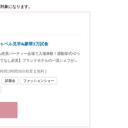
の対象になります。
チャペル見学&豪華3万試食
れる絶景パーティー会場で入場体験！感動挙式×2つ
てなし必見】ブランドホテルの一流シェフが火
要時間:
2時間30分程度
]
[ 無料 ]
試着会
ファッションショー