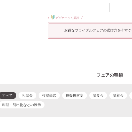
\
/
ビギナーさん必読
お得なブライダルフェアの選び方を今すぐ
フェアの種類
すべて
相談会
模擬挙式
模擬披露宴
試食会
試着会
料理・引出物などの展示