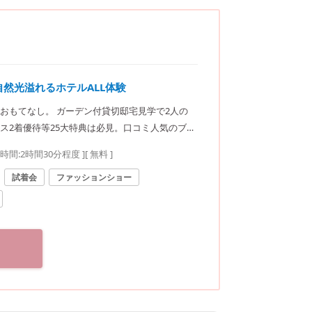
／自然光溢れるホテルALL体験
おもてなし。 ガーデン付貸切邸宅見学で2人の
ス2着優待等25大特典は必見。口コミ人気のブ
要時間:
2時間30分程度
]
[ 無料 ]
試着会
ファッションショー