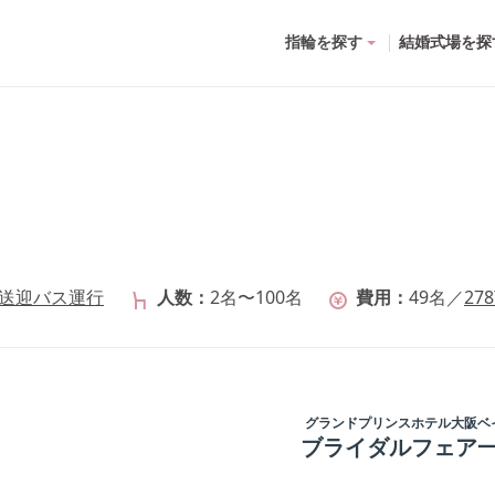
指輪を探す
結婚式場を探
料送迎バス運行
人数
2名〜100名
費用
49
名
／
278
グランドプリンスホテル大阪ベ
ブライダルフェア