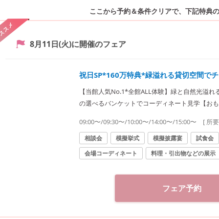
ここから予約＆条件クリアで、
下記特典
ススメ
8月11日(火)
に開催のフェア
祝日SP*160万特典*緑溢れる貸切空間で
【当館人気No.1*全館ALL体験】緑と自然光溢
の選べるバンケットでコーディネート見学【おも
入れした国産牛試食は絶品
09:00〜/09:30〜/10:00〜/14:00〜/15:00〜
[ 所
相談会
模擬挙式
模擬披露宴
試食会
会場コーディネート
料理・引出物などの展示
フェア予約