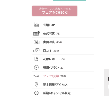
試食やドレス試着もできる
フェアをCHECK!
式場TOP
公式写真
(
73
)
実例写真
(
434
)
口コミ
(
108
)
花嫁レポート
(
5
)
費用/
プラン
(
27
)
フェア
/見学
(
208
)
基本情報
/
アクセス
延期/キャンセル規定