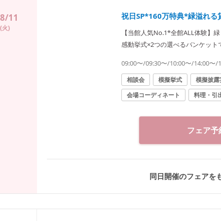
祝日SP*160万特典*緑溢れ
8/11
(火)
【当館人気No.1*全館ALL体験
感動挙式×2つの選べるバンケッ
ホテルの一流シェフが火入れした
09:00〜/09:30〜/10:00〜/14:00〜/
相談会
模擬挙式
模擬披露
会場コーディネート
料理・引
フェア予
同日開催のフェアを