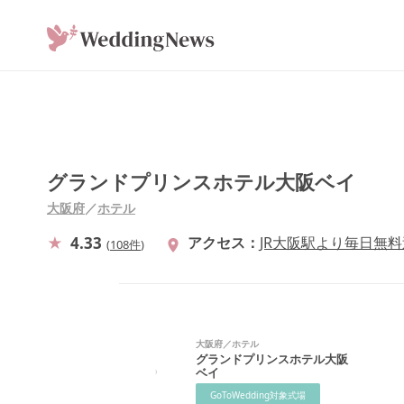
グランドプリンスホテル大阪ベイ
大阪府
／
ホテル
4.33
アクセス
JR大阪駅より毎日無
(
108件
)
大阪府
／
ホテル
グランドプリンスホテル大阪
ベイ
GoToWedding対象式場