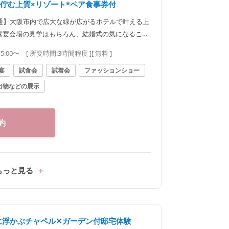
地に佇む上質×リゾート*ペア食事券付
通】大阪市内で広大な緑が広がるホテルで叶える上
露宴会場の見学はもちろん、結婚式の気になること
えるペア食事券付
15:00〜
[ 所要時間:
3時間程度
]
[ 無料 ]
宴
試食会
試着会
ファッションショー
出物などの展示
約
もっと見る
に浮かぶチャペル✕ガーデン付邸宅体験