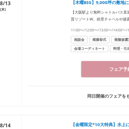
【木曜BIG】9,000坪の敷
8/13
(木)
【大阪駅より無料シャトルバス直
質リゾートW。絶景チャペルや披
は何でもご相談ください／後日使
11:00〜/12:00〜/13:00〜/14:00〜/
相談会
模擬挙式
模擬披露
会場コーディネート
料理・引
フェア予
同日開催のフェアを
【金曜限定*10大特典】水上
8/14