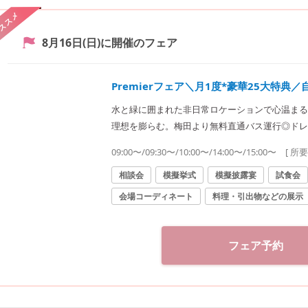
ススメ
8月16日(日)
に開催のフェア
Premierフェア＼月1度*豪華25大特典
水と緑に囲まれた非日常ロケーションで心温まる
理想を膨らむ。梅田より無料直通バス運行◎ドレ
ランドホテル3万食事券つき。
09:00〜/09:30〜/10:00〜/14:00〜/15:00〜
[ 所
相談会
模擬挙式
模擬披露宴
試食会
会場コーディネート
料理・引出物などの展示
フェア予約