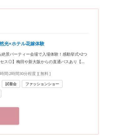
自然光×ホテル花嫁体験
れる絶景パーティー会場で入場体験！感動挙式×2つ
セス◎】梅田や新大阪からの直通バスあり【安
要時間:
2時間30分程度
]
[ 無料 ]
試着会
ファッションショー