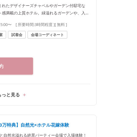
まれたデザイナーズチャペルやガーデン付邸宅な
ト感満載の上質ホテル。緑溢れるガーデンや、入場
もチェック！
15:00〜
[ 所要時間:
3時間程度
]
[ 無料 ]
宴
試着会
会場コーディネート
約
もっと見る
60万特典】自然光×ホテル花嫁体験
】緑と自然光溢れる絶景パーティー会場で入場体験！