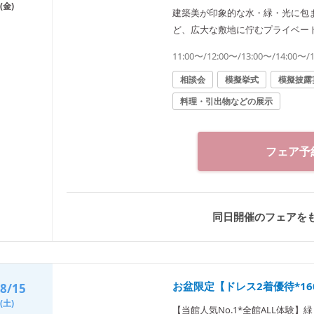
(金)
建築美が印象的な水・緑・光に包
ど、広大な敷地に佇むプライベー
演出ができる大階段など充実設備
11:00〜/12:00〜/13:00〜/14:00〜/
相談会
模擬挙式
模擬披露
料理・引出物などの展示
フェア予
同日開催のフェアを
お盆限定【ドレス2着優待*1
8/15
(土)
【当館人気No.1*全館ALL体験