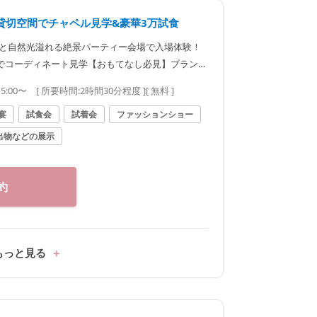
る貸切空間でチャペル見学&豪華3万試食
】緑と自然光溢れる絶景パーティー会場で入場体験！
トでコーディネート見学【おもてなし必見】ブランド
国産牛試食は絶品
15:00〜
[ 所要時間:
2時間30分程度
]
[ 無料 ]
宴
試食会
試着会
ファッションショー
出物などの展示
約
もっと見る