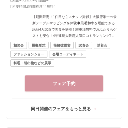
08:40〜/09:00〜/14:00〜
[ 所要時間:
3時間程度
]
[ 無料 ]
【期間限定！1件目ならスナップ撮影】大阪府唯一の最
新テーブルマッピングを体験◆黒毛和牛を堪能できる
絶品4万試食で美食を堪能！駐車場無料でおふたりもゲ
ストも安心！4年連続大阪府人気口コミランキング1位
受賞！
相談会
模擬挙式
模擬披露宴
試食会
試着会
ファッションショー
会場コーディネート
料理・引出物などの展示
フェア予約
同日開催のフェアをもっと見る