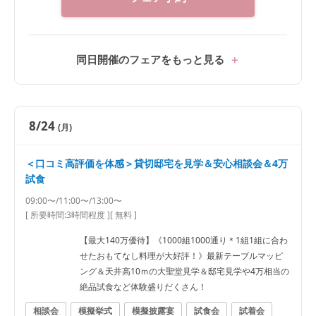
同日開催のフェアをもっと見る
8/24
(月)
＜口コミ高評価を体感＞貸切邸宅を見学＆安心相談会＆4万
試食
09:00〜/11:00〜/13:00〜
[ 所要時間:
3時間程度
]
[ 無料 ]
【最大140万優待】《1000組1000通り＊1組1組に合わ
せたおもてなし料理が大好評！》最新テーブルマッピ
ング＆天井高10ｍの大聖堂見学＆邸宅見学や4万相当の
絶品試食など体験盛りだくさん！
相談会
模擬挙式
模擬披露宴
試食会
試着会