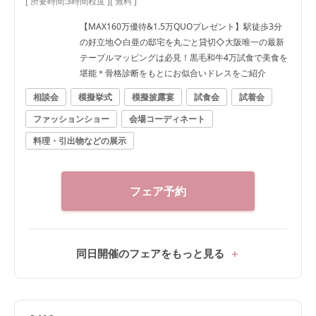
[ 所要時間:
3時間程度
]
[ 無料 ]
【MAX160万優待&1.5万QUOプレゼント】駅徒歩3分
の好立地◇白亜の邸宅を丸ごと貸切◇大阪唯一の最新
テーブルマッピングは必見！黒毛和牛4万試食で美食を
堪能＊骨格診断をもとにお似合いドレスをご紹介
相談会
模擬挙式
模擬披露宴
試食会
試着会
ファッションショー
会場コーディネート
料理・引出物などの展示
フェア予約
同日開催のフェアをもっと見る