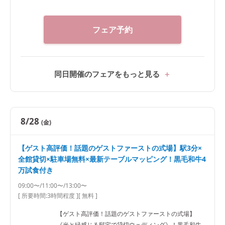
フェア予約
同日開催のフェアをもっと見る
8/28
(金)
【ゲスト高評価！話題のゲストファーストの式場】駅3分×
全館貸切×駐車場無料×最新テーブルマッピング！黒毛和牛4
万試食付き
09:00〜/11:00〜/13:00〜
[ 所要時間:
3時間程度
]
[ 無料 ]
【ゲスト高評価！話題のゲストファーストの式場】
《光と緑感じる邸宅で貸切ウェディング》！黒毛和牛