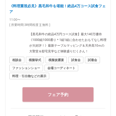
《料理重視必見》黒毛和牛を堪能！絶品4万コース試食フェ
ア
11:00〜
[ 所要時間:
3時間程度
]
[ 無料 ]
【黒毛和牛の絶品4万円コース試食】最大140万優待
《1000組1000通り＊1組1組に合わせたおもてなし料理
が大好評！》最新テーブルマッピング＆天井高10ｍの
大聖堂＆邸宅見学など体験盛りだくさん！
相談会
模擬挙式
模擬披露宴
試食会
試着会
ファッションショー
会場コーディネート
料理・引出物などの展示
フェア予約