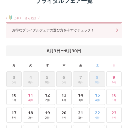
ブライダルフェア一覧
\
/
ビギナーさん必読
お得なブライダルフェアの選び方を今すぐチェック！
8月3日
〜
8月30日
月
火
水
木
金
土
日
3
4
5
6
7
8
9
0件
0件
0件
0件
0件
0件
4件
10
11
12
13
14
15
16
3件
4件
2件
4件
3件
4件
3件
17
18
19
20
21
22
23
3件
2件
2件
4件
3件
4件
4件