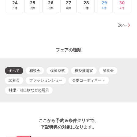
24
25
26
27
28
29
30
3件
2件
2件
4件
3件
4件
4件
次へ
フェアの種類
すべて
相談会
模擬挙式
模擬披露宴
試食会
試着会
ファッションショー
会場コーディネート
料理・引出物などの展示
ここから予約＆条件クリアで、
下記特典の対象になります。