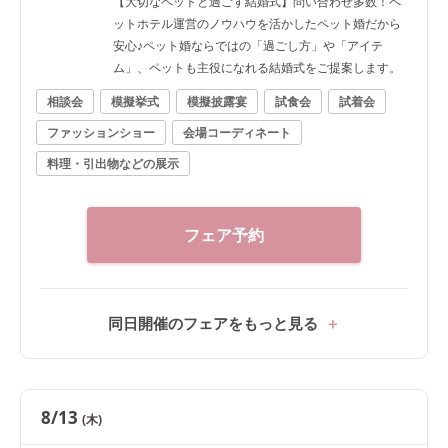
【大切なペットと過ごす結婚式】問い合わせ多数！ペ
ットホテル運営のノウハウを活かしたペット婚だから
安心♪ペット婚ならではの「過ごし方」や「アイテ
ム」、ペットも主役になれる結婚式をご提案します。
相談会
模擬挙式
模擬披露宴
試食会
試着会
ファッションショー
会場コーディネート
料理・引出物などの展示
フェア予約
同日開催のフェアをもっと見る
8/13
(木)