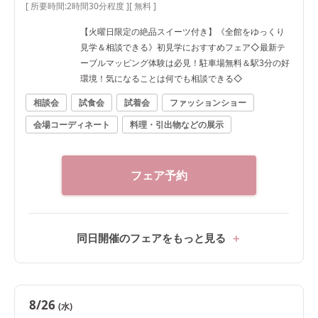
[ 所要時間:
2時間30分程度
]
[ 無料 ]
【火曜日限定の絶品スイーツ付き】《全館をゆっくり
見学＆相談できる》初見学におすすめフェア◇最新テ
ーブルマッピング体験は必見！駐車場無料＆駅3分の好
環境！気になることは何でも相談できる◇
相談会
試食会
試着会
ファッションショー
会場コーディネート
料理・引出物などの展示
フェア予約
同日開催のフェアをもっと見る
8/26
(水)