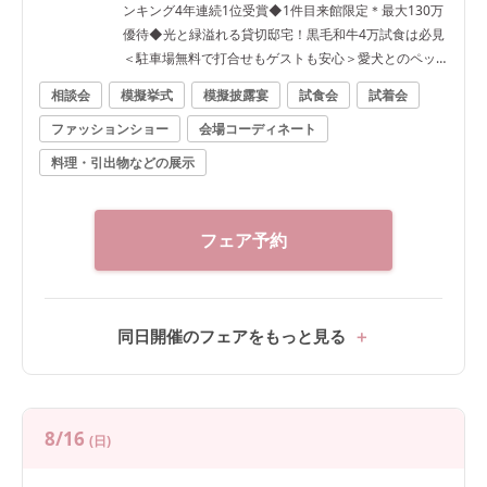
ンキング4年連続1位受賞◆1件目来館限定＊最大130万
優待◆光と緑溢れる貸切邸宅！黒毛和牛4万試食は必見
＜駐車場無料で打合せもゲストも安心＞愛犬とのペッ
ト婚人気！
相談会
模擬挙式
模擬披露宴
試食会
試着会
ファッションショー
会場コーディネート
料理・引出物などの展示
フェア予約
同日開催のフェアをもっと見る
8/16
(日)