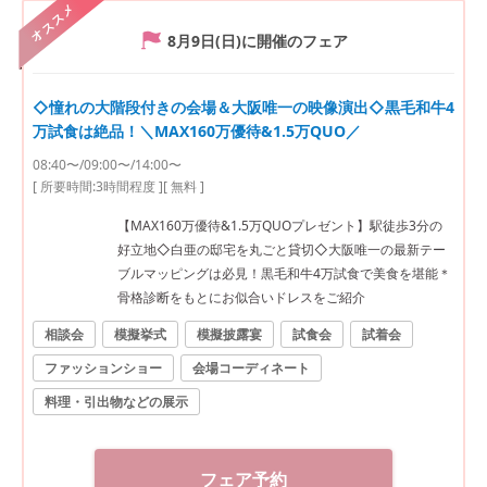
オススメ
8月9日(日)
に開催のフェア
◇憧れの大階段付きの会場＆大阪唯一の映像演出◇黒毛和牛4
万試食は絶品！＼MAX160万優待&1.5万QUO／
08:40〜/09:00〜/14:00〜
[ 所要時間:
3時間程度
]
[ 無料 ]
【MAX160万優待&1.5万QUOプレゼント】駅徒歩3分の
好立地◇白亜の邸宅を丸ごと貸切◇大阪唯一の最新テー
ブルマッピングは必見！黒毛和牛4万試食で美食を堪能＊
骨格診断をもとにお似合いドレスをご紹介
相談会
模擬挙式
模擬披露宴
試食会
試着会
ファッションショー
会場コーディネート
料理・引出物などの展示
フェア予約