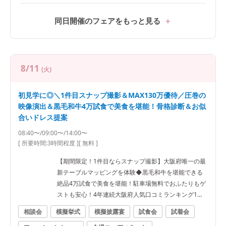
同日開催のフェアをもっと見る
8/11
(火)
初見学に◎＼1件目スナップ撮影＆MAX130万優待／圧巻の
映像演出＆黒毛和牛4万試食で美食を堪能！骨格診断＆お似
合いドレス提案
08:40〜/09:00〜/14:00〜
[ 所要時間:
3時間程度
]
[ 無料 ]
【期間限定！1件目ならスナップ撮影】大阪府唯一の最
新テーブルマッピングを体験◆黒毛和牛を堪能できる
絶品4万試食で美食を堪能！駐車場無料でおふたりもゲ
ストも安心！4年連続大阪府人気口コミランキング1位
受賞！
相談会
模擬挙式
模擬披露宴
試食会
試着会