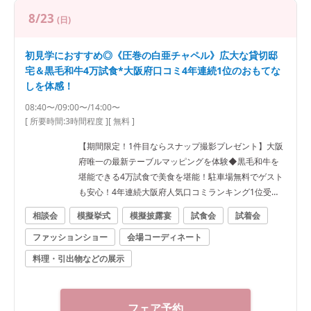
8/23
(日)
初見学におすすめ◎《圧巻の白亜チャペル》広大な貸切邸
宅＆黒毛和牛4万試食*大阪府口コミ4年連続1位のおもてな
しを体感！
08:40〜/09:00〜/14:00〜
[ 所要時間:
3時間程度
]
[ 無料 ]
【期間限定！1件目ならスナップ撮影プレゼント】大阪
府唯一の最新テーブルマッピングを体験◆黒毛和牛を
堪能できる4万試食で美食を堪能！駐車場無料でゲスト
も安心！4年連続大阪府人気口コミランキング1位受
賞！
相談会
模擬挙式
模擬披露宴
試食会
試着会
ファッションショー
会場コーディネート
料理・引出物などの展示
フェア予約