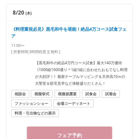
8/20
(木)
《料理重視必見》黒毛和牛を堪能！絶品4万コース試食フェ
ア
11:00〜
[ 所要時間:
3時間程度
]
[ 無料 ]
【黒毛和牛の絶品4万円コース試食】最大140万優待
《1000組1000通り＊1組1組に合わせたおもてなし料理
が大好評！》最新テーブルマッピング＆天井高10ｍの
大聖堂＆邸宅見学など体験盛りだくさん！
相談会
模擬挙式
模擬披露宴
試食会
試着会
ファッションショー
会場コーディネート
料理・引出物などの展示
フェア予約