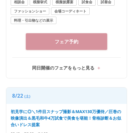
相談会
模擬挙式
模擬披露宴
試食会
試着会
ファッションショー
会場コーディネート
料理・引出物などの展示
フェア予約
同日開催のフェアをもっと見る
8/22
(土)
初見学に◎＼1件目スナップ撮影＆MAX130万優待／圧巻の
映像演出＆黒毛和牛4万試食で美食を堪能！骨格診断＆お似
合いドレス提案