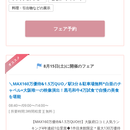
料理・引出物などの展示
フェア予約
オススメ
8月15日(土)
に開催のフェア
＼MAX160万優待&1.5万QUO／駅3分＆駐車場無料*白亜のチ
ャペル×大阪唯一の映像演出！黒毛和牛4万試食で自慢の美食
を堪能
08:40〜/09:00〜/14:00〜
[ 所要時間:
3時間程度
]
[ 無料 ]
【MAX160万優待&1.5万QUO付】大阪府口コミ人気ラン
キング4年連続1位受賞◆1件目来館限定＊最大130万優待