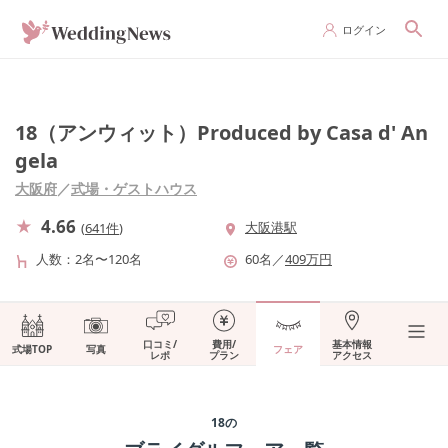
ログイン
18（アンウィット）Produced by Casa d' An
gela
大阪府
／
式場・ゲストハウス
4.66
大阪港駅
(
641件
)
人数
2名〜120名
60
名
／
409
万円
口コミ/
費用/
基本情報
式場TOP
写真
フェア
レポ
プラン
アクセス
18
の