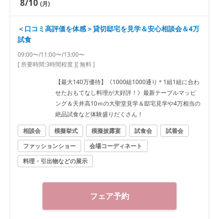
8/10
(月)
＜口コミ高評価を体感＞貸切邸宅を見学＆安心相談会＆4万
試食
09:00〜/11:00〜/13:00〜
[ 所要時間:
3時間程度
]
[ 無料 ]
【最大140万優待】《1000組1000通り＊1組1組に合わ
せたおもてなし料理が大好評！》最新テーブルマッピ
ング＆天井高10ｍの大聖堂見学＆邸宅見学や4万相当の
絶品試食など体験盛りだくさん！
相談会
模擬挙式
模擬披露宴
試食会
試着会
ファッションショー
会場コーディネート
料理・引出物などの展示
フェア予約