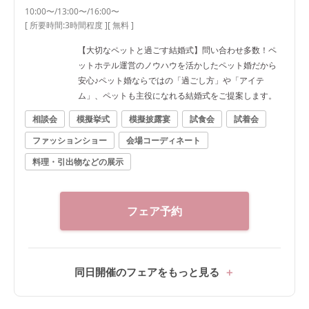
10:00〜/13:00〜/16:00〜
[ 所要時間:
3時間程度
]
[ 無料 ]
【大切なペットと過ごす結婚式】問い合わせ多数！ペ
ットホテル運営のノウハウを活かしたペット婚だから
安心♪ペット婚ならではの「過ごし方」や「アイテ
ム」、ペットも主役になれる結婚式をご提案します。
相談会
模擬挙式
模擬披露宴
試食会
試着会
ファッションショー
会場コーディネート
料理・引出物などの展示
フェア予約
同日開催のフェアをもっと見る