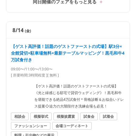
同日開催のフェアをもっと見る
8/14
(金)
【ゲスト高評価！話題のゲストファーストの式場】駅3分×
全館貸切×駐車場無料×最新テーブルマッピング！黒毛和牛4
万試食付き
09:00〜/11:00〜/13:00〜
[ 所要時間:
3時間程度
]
[ 無料 ]
【ゲスト高評価！話題のゲストファーストの式場】
《光と緑感じる邸宅で貸切ウェディング》！黒毛和牛
を堪能できる絶品4万試食付＊骨格診断＆お似合いドレ
ス提案◇迫力の大階段付き洗練会場も必見！
相談会
模擬挙式
模擬披露宴
試食会
試着会
ファッションショー
会場コーディネート
料理・引出物などの展示