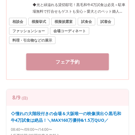
◆光と緑溢れる貸切邸宅！黒毛和牛4万試食は必見＜駐車
場無料で打合せもゲストも安心＞愛犬とのペット婚人
気！
相談会
模擬挙式
模擬披露宴
試食会
試着会
ファッションショー
会場コーディネート
料理・引出物などの展示
フェア予約
8/9
(日)
◇憧れの大階段付きの会場＆大阪唯一の映像演出◇黒毛和
牛4万試食は絶品！＼MAX160万優待&1.5万QUO／
08:40〜/09:00〜/14:00〜