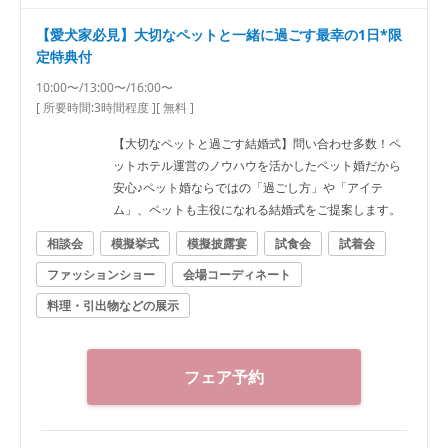
【愛犬家必見】大切なペットと一緒に過ごす最幸の1日*限
定特典付
10:00〜/13:00〜/16:00〜
[ 所要時間:
3時間程度
]
[ 無料 ]
【大切なペットと過ごす結婚式】問い合わせ多数！ペ
ットホテル運営のノウハウを活かしたペット婚だから
安心♪ペット婚ならではの「過ごし方」や「アイテ
ム」、ペットも主役になれる結婚式をご提案します。
相談会
模擬挙式
模擬披露宴
試食会
試着会
ファッションショー
会場コーディネート
料理・引出物などの展示
フェア予約