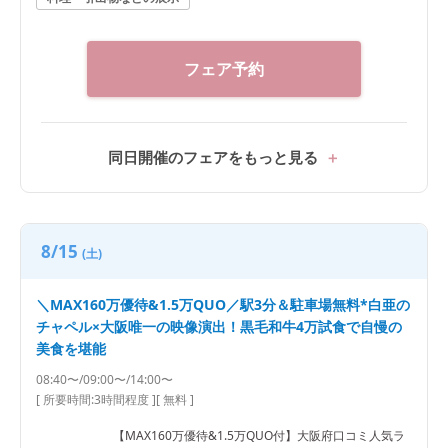
フェア予約
同日開催のフェアをもっと見る
8/15
(土)
＼MAX160万優待&1.5万QUO／駅3分＆駐車場無料*白亜の
チャペル×大阪唯一の映像演出！黒毛和牛4万試食で自慢の
美食を堪能
08:40〜/09:00〜/14:00〜
[ 所要時間:
3時間程度
]
[ 無料 ]
【MAX160万優待&1.5万QUO付】大阪府口コミ人気ラ