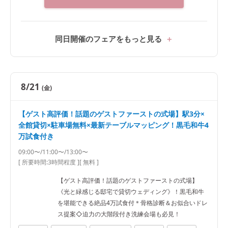
同日開催のフェアをもっと見る
8/21
(金)
【ゲスト高評価！話題のゲストファーストの式場】駅3分×
全館貸切×駐車場無料×最新テーブルマッピング！黒毛和牛4
万試食付き
09:00〜/11:00〜/13:00〜
[ 所要時間:
3時間程度
]
[ 無料 ]
【ゲスト高評価！話題のゲストファーストの式場】
《光と緑感じる邸宅で貸切ウェディング》！黒毛和牛
を堪能できる絶品4万試食付＊骨格診断＆お似合いドレ
ス提案◇迫力の大階段付き洗練会場も必見！