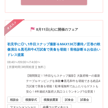
オススメ
8月11日(火)
に開催のフェア
初見学に◎＼1件目スナップ撮影＆MAX130万優待／圧巻の映
像演出＆黒毛和牛4万試食で美食を堪能！骨格診断＆お似合い
ドレス提案
08:40〜/09:00〜/14:00〜
[ 所要時間:
3時間程度
]
[ 無料 ]
【期間限定！1件目ならスナップ撮影】大阪府唯一の最新
テーブルマッピングを体験◆黒毛和牛を堪能できる絶品4
万試食で美食を堪能！駐車場無料でおふたりもゲストも
安心！4年連続大阪府人気口コミランキング1位受賞！
相談会
模擬挙式
模擬披露宴
試食会
試着会
ファッションショー
会場コーディネート