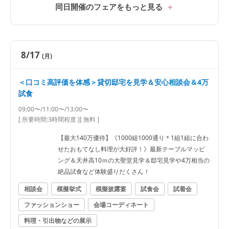
同日開催のフェアをもっと見る
8/17
(月)
＜口コミ高評価を体感＞貸切邸宅を見学＆安心相談会＆4万
試食
09:00〜/11:00〜/13:00〜
[ 所要時間:
3時間程度
]
[ 無料 ]
【最大140万優待】《1000組1000通り＊1組1組に合わ
せたおもてなし料理が大好評！》最新テーブルマッピ
ング＆天井高10ｍの大聖堂見学＆邸宅見学や4万相当の
絶品試食など体験盛りだくさん！
相談会
模擬挙式
模擬披露宴
試食会
試着会
ファッションショー
会場コーディネート
料理・引出物などの展示