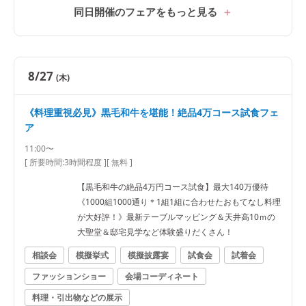
同日開催のフェアをもっと見る
8/27
(木)
《料理重視必見》黒毛和牛を堪能！絶品4万コース試食フェ
ア
11:00〜
[ 所要時間:
3時間程度
]
[ 無料 ]
【黒毛和牛の絶品4万円コース試食】最大140万優待
《1000組1000通り＊1組1組に合わせたおもてなし料理
が大好評！》最新テーブルマッピング＆天井高10ｍの
大聖堂＆邸宅見学など体験盛りだくさん！
相談会
模擬挙式
模擬披露宴
試食会
試着会
ファッションショー
会場コーディネート
料理・引出物などの展示