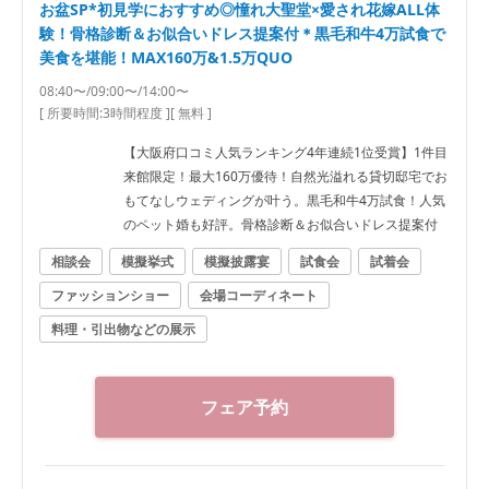
お盆SP*初見学におすすめ◎憧れ大聖堂×愛され花嫁ALL体
験！骨格診断＆お似合いドレス提案付＊黒毛和牛4万試食で
美食を堪能！MAX160万&1.5万QUO
08:40〜/09:00〜/14:00〜
[ 所要時間:
3時間程度
]
[ 無料 ]
【大阪府口コミ人気ランキング4年連続1位受賞】1件目
来館限定！最大160万優待！自然光溢れる貸切邸宅でお
もてなしウェディングが叶う。黒毛和牛4万試食！人気
のペット婚も好評。骨格診断＆お似合いドレス提案付
相談会
模擬挙式
模擬披露宴
試食会
試着会
ファッションショー
会場コーディネート
料理・引出物などの展示
フェア予約