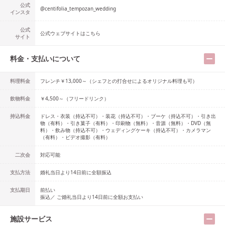
公式
@
centifolia_tempozan_wedding
インスタ
公式
公式ウェブサイトはこちら
サイト
料金・支払いについて
料理料金
フレンチ￥13,000～（シェフとの打合せによるオリジナル料理も可）
飲物料金
￥4,500～（フリードリンク）
持込料金
ドレス・衣装（持込不可）・装花（持込不可）・ブーケ（持込不可）・引き出
物（有料）・引き菓子（有料）・印刷物（無料）・音源（無料）・DVD（無
料）・飲み物（持込不可）・ウェディングケーキ（持込不可）・カメラマン
（有料）・ビデオ撮影（有料）
二次会
対応可能
支払方法
婚礼当日より14日前に全額振込
支払期日
前払い
振込／ ご婚礼当日より14日前に全額お支払い
施設サービス