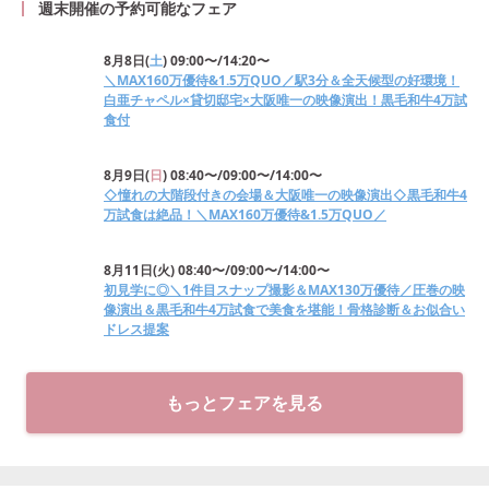
週末開催の予約可能なフェア
8月8日
(
土
)
09:00〜/14:20〜
＼MAX160万優待&1.5万QUO／駅3分＆全天候型の好環境！
白亜チャペル×貸切邸宅×大阪唯一の映像演出！黒毛和牛4万試
食付
8月9日
(
日
)
08:40〜/09:00〜/14:00〜
◇憧れの大階段付きの会場＆大阪唯一の映像演出◇黒毛和牛4
万試食は絶品！＼MAX160万優待&1.5万QUO／
8月11日
(
火
)
08:40〜/09:00〜/14:00〜
初見学に◎＼1件目スナップ撮影＆MAX130万優待／圧巻の映
像演出＆黒毛和牛4万試食で美食を堪能！骨格診断＆お似合い
ドレス提案
もっとフェアを見る