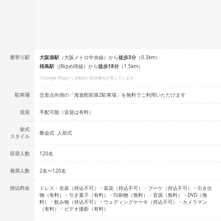
最寄り駅
大阪港
駅
（
大阪メトロ中央線
）
から
徒歩
3
分
（
0.3
km）
桜島
駅
（
JRゆめ咲線
）
から
徒歩
18
分
（
1.5
km）
※Google Mapから自動的に駅距離を計算しています
駐車場
交差点向側の「海遊館前第2駐車場」を無料でご利用いただけます
送迎
手配可能（送迎は有料）
挙式
教会式
人前式
スタイル
収容人数
120
名
着席人数
2名
〜
120名
持込料金
ドレス・衣装（持込不可）・装花（持込不可）・ブーケ（持込不可）・引き出
物（有料）・引き菓子（有料）・印刷物（無料）・音源（無料）・DVD（無
料）・飲み物（持込不可）・ウェディングケーキ（持込不可）・カメラマン
（有料）・ビデオ撮影（有料）