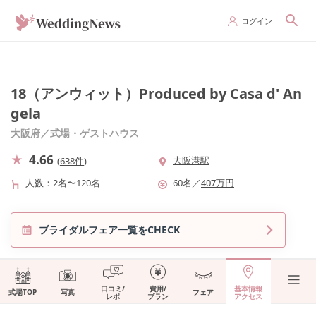
ログイン
18（アンウィット）Produced by Casa d' An
gela
大阪府
／
式場・ゲストハウス
4.66
大阪港駅
(
638件
)
人数
2名〜120名
60
名
／
407
万円
ブライダルフェア一覧をCHECK
口コミ/
費用/
基本情報
式場TOP
写真
フェア
レポ
プラン
アクセス