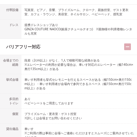
付帯設備
写真室、ピアノ、音響、ブライズルーム、クローク、親族控室、ゲスト更衣
室、カフェ・ラウンジ、美容室、ネイルサロン、ベビーベッド、授乳室
ドレス
提携ドレスショップ
あり
GINZA COUTURE NAOCO(銀座クチュールナオコ) ※親御様や列席着物レンタ
ルも充実
バリアフリー対応
会場までの
段差（2cm以上）がなく、1人で移動可能な経路がある
経路
※エレベーターの利用が必要な場合は、車いす対応のエレベーター（幅140cm×
奥行135cm以上）がある
挙式会場
車いす利用者も挙式セレモニーを行えるスペースがある（幅150cm×奥行150c
m以上）・車いす利用者が会場内で参列できるスペース（幅150cm×奥行150c
m以上）がある
多目的
あり
トイレ
ベビーシートをご用意しております
個室
ブライズルーム・更衣室・ゲスト控室
※詳しくは会場までお問い合わせください
貸出備品
車いす
※ご利用の際は事前に会場へご連絡いただけますとスムーズにご案内させていた