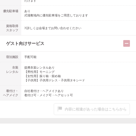
だけます
優先駐車場
あり
式場敷地内に優先駐車場をご用意しております
資格取得
※詳しくは会場までお問い合わせください
スタッフ
ゲスト向けサービス
宿泊施設
手配可能
衣装
提携衣装レンタルあり
レンタル
【男性用】
モーニング
【女性用】
振り袖・留め袖
【子供用】
子供用ドレス・子供用タキシード
着付け・
自社着付け・ヘアメイクあり
ヘアメイク
着付け可・メイク可・ヘアセット可
内容に相違があった場合はこちらから