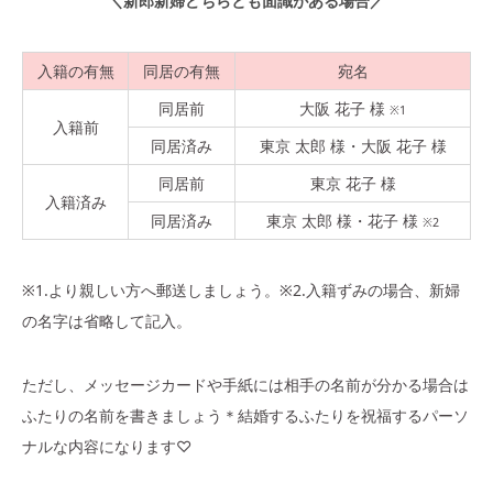
＼新郎新婦どちらとも面識がある場合／
入籍の有無
同居の有無
宛名
同居前
大阪 花子 様
※1
入籍前
同居済み
東京 太郎 様・大阪 花子 様
同居前
東京 花子 様
入籍済み
同居済み
東京 太郎 様・花子 様
※2
※1.より親しい方へ郵送しましょう。※2.入籍ずみの場合、新婦
の名字は省略して記入。
ただし、メッセージカードや手紙には相手の名前が分かる場合は
ふたりの名前を書きましょう＊結婚するふたりを祝福するパーソ
ナルな内容になります♡