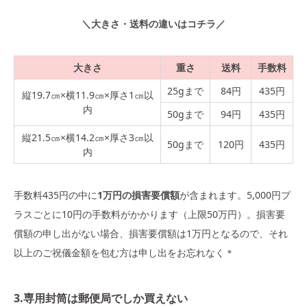
＼大きさ・送料の違いはコチラ／
大きさ
重さ
送料
手数料
25gまで
84円
435円
縦19.7㎝×横11.9㎝×厚さ1㎝以
内
50gまで
94円
435円
縦21.5㎝×横14.2㎝×厚さ3㎝以
50gまで
120円
435円
内
手数料435円の中に
1万円の損害要償額
が含まれます。5,000円プ
ラスごとに10円の手数料がかかります（上限50万円）。損害要
償額の申し出がない場合、損害要償額は1万円となるので、それ
以上のご祝儀金額を包む方は申し出をお忘れなく＊
3.専用封筒は郵便局でしか買えない