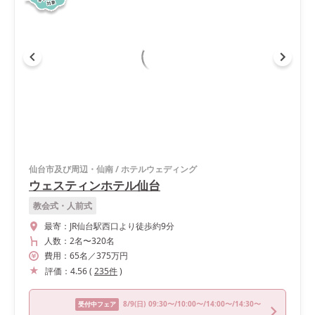
仙台市及び周辺・仙南
/
ホテルウェディング
ウェスティンホテル仙台
教会式・人前式
最寄：
JR仙台駅西口より徒歩約9分
人数：
2名
〜
320名
費用：
65
名
／
375
万円
評価：
4.56
(
235
件
)
8/9
(日)
09:30〜/10:00〜/14:00〜/14:30〜
受付中フェア