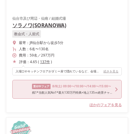
仙台市及び周辺・仙南
/
結婚式場
ソラノワ(SORANOWA)
教会式・人前式
最寄：
JR仙台駅から徒歩5分
人数：
6名
〜
130名
費用：
59
名
／
297
万円
評価：
4.65
(
137
件
)
入場口やキッチンフロアがダミー扉で隠れているなど、会場にはゲストが喜んでくれるような仕掛けが施されているのでおすすめです！
続きを見る
8/8
(土)
09:00〜/10:00〜/14:00〜/15:00〜
受付中フェア
残1*当館人気No1*最大130万円特典×地上135ｍ絶景チャペル＆試食
ほかのフェアを見る