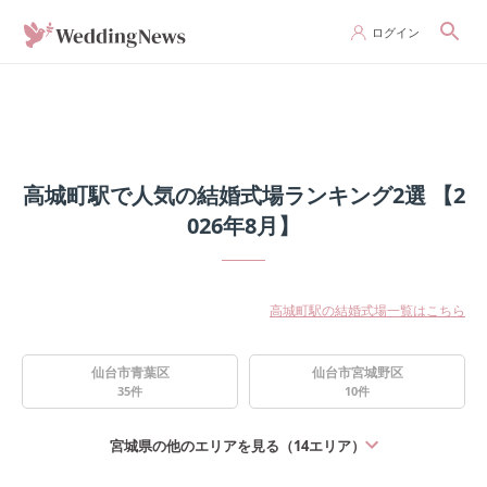
ログイン
高城町駅で人気の結婚式場ランキング2選 【2
026年8月】
高城町駅の結婚式場一覧はこちら
仙台市青葉区
仙台市宮城野区
35
件
10
件
宮城県
の他のエリアを見る（
14
エリア）