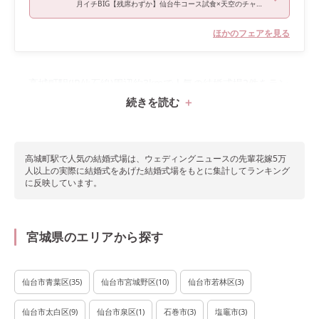
月イチBIG【残席わずか】仙台牛コース試食×天空のチャペル見学
ほかのフェアを見る
高城町駅(JR仙石線)周辺約3kmで人気の結婚式場2件をラン
続きを読む
キングで紹介！
高城町駅で
人気の結婚式場は、ウェディングニュースの先輩花嫁5万
人以上の実際に結婚式をあげた結婚式場をもとに集計してランキング
に反映しています。
宮城県のエリアから探す
仙台市青葉区
(
35
)
仙台市宮城野区
(
10
)
仙台市若林区
(
3
)
仙台市太白区
(
9
)
仙台市泉区
(
1
)
石巻市
(
3
)
塩竈市
(
3
)