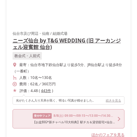
仙台市及び周辺・仙南
/
結婚式場
ニーズ仙台 by T&G WEDDING (旧 アーカンジ
ェル迎賓館 仙台)
教会式・人前式
最寄：
仙台市地下鉄仙台駅より徒歩5分、JR仙台駅より徒歩8分
（一番町）
人数：
10名
〜
130名
費用：
62
名
／
360
万円
評価：
4.48
(
443
件
)
光がたくさん入り天井が高く、明るい写真が残せました。
続きを見る
8/8
(土)
09:00〜/09:15〜/13:00〜/14:30〜/17:00〜
受付中フェア
【お盆BIG*新チャペル10大特典】駅チカ＆貸切邸宅×仙台牛試食
ほかのフェアを見る