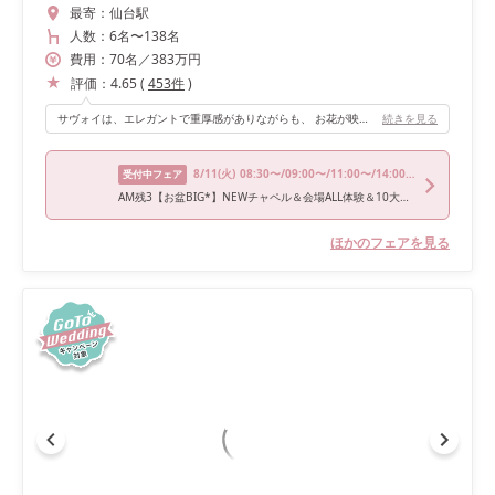
最寄：
仙台駅
人数：
6名
〜
138名
費用：
70
名
／
383
万円
評価：
4.65
(
453
件
)
サヴォイは、エレガントで重厚感がありながらも、 お花が映えるような可愛さも兼ね備えており、 こちらも一目惚れの会場でした。 当日は本当に、プリンセス気分に浸れるのでおすすめです。 バーカウンターのある、専用のホワイエでは、 ウェルカムドリンクも振る舞えます。
続きを見る
8/11
(火)
08:30〜/09:00〜/11:00〜/14:00〜/17:00〜
受付中フェア
AM残3【お盆BIG*】NEWチャペル＆会場ALL体験＆10大特典 ※試食付
ほかのフェアを見る