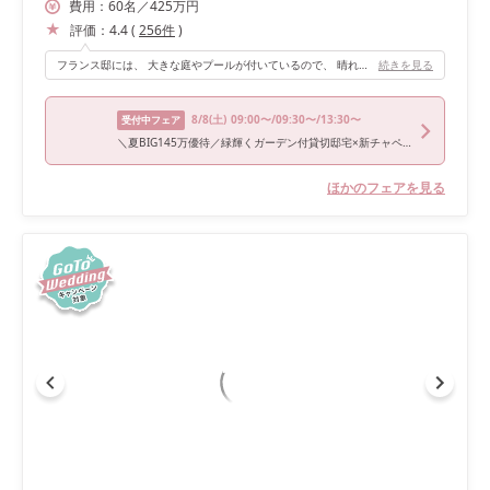
費用：
60
名
／
425
万円
評価：
4.4
(
256
件
)
フランス邸には、 大きな庭やプールが付いているので、 晴れている日には外での演出が自由に出来ます。デザブ、写真撮影も 大人数で行っても窮屈になりません。 敷地の周りはビルや個人宅、などが見えない設計になっているので 非日常感を味わえます。会場は入り口に入った瞬間、天井から吊るされたシャンデリアが 豪華な印象を与えてくれますし、 階段、大きな窓もあるので 様々な演出が出来る最高の邸宅です。 かっこいいテーマ、 可愛いテーマどちらでも装飾次第で印象を 変えることができるので、 どのような雰囲気にしようか迷ってる場合でも安心でした。
続きを見る
8/8
(土)
09:00〜/09:30〜/13:30〜
受付中フェア
＼夏BIG145万優待／緑輝くガーデン付貸切邸宅×新チャペル
ほかのフェアを見る