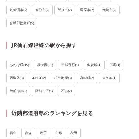
気仙沼市
(
5
)
名取市
(
2
)
登米市
(
2
)
栗原市
(
2
)
大崎市
(
2
)
宮城郡松島町
(
5
)
JR仙石線沿線の駅から探す
あおば通
(
45
)
榴ケ岡
(
23
)
宮城野原
(
1
)
多賀城
(
1
)
下馬
(
1
)
西塩釜
(
3
)
本塩釜
(
2
)
松島海岸
(
3
)
高城町
(
2
)
東矢本
(
1
)
陸前赤井
(
1
)
陸前山下
(
1
)
石巻
(
2
)
近隣都道府県のランキングを見る
福島
青森
岩手
山形
秋田