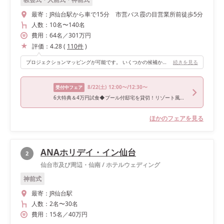
最寄：
JR仙台駅から車で15分 市営バス霞の目営業所前徒歩5分
人数：
10名
〜
140名
費用：
64
名
／
301
万円
評価：
4.28
(
110
件
)
プロジェクションマッピングが可能です。 いくつかの候補から好きな映像が選べます。 季節に合わせた映像や、海や花などがありました。私たちはワンスアポンアタイムの曲で作られたマッピングをえらびました＾＾ 大階段からの入場は、私たちにとって大切な方々を一気に視界に入れることができ、とても感動しました。 色合いがホワイトなので温かみが感じられる会場です。ナチュラルウエディングがテーマの方にもぴったりだと思います。 大きなスクリーンがたくさんあるのでゲストが体制を変えなくても見ることができるようになっていました。
続きを見る
8/22
(土)
12:00〜/12:30〜
受付中フェア
6大特典＆4万円試食◆プール付邸宅を貸切！リゾート風WD体験
ほかのフェアを見る
ANAホリデイ・イン仙台
2
仙台市及び周辺・仙南
/
ホテルウェディング
神前式
最寄：
JR仙台駅
人数：
2名
〜
30名
費用：
15
名
／
40
万円