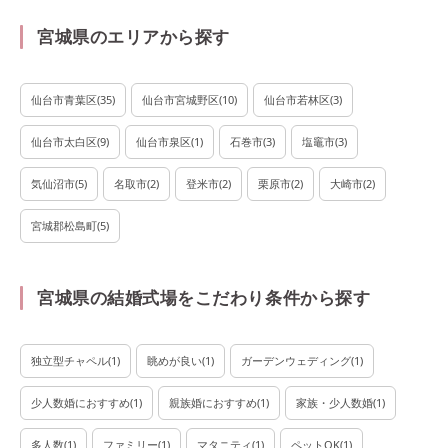
宮城県のエリアから探す
仙台市青葉区
(
35
)
仙台市宮城野区
(
10
)
仙台市若林区
(
3
)
仙台市太白区
(
9
)
仙台市泉区
(
1
)
石巻市
(
3
)
塩竈市
(
3
)
気仙沼市
(
5
)
名取市
(
2
)
登米市
(
2
)
栗原市
(
2
)
大崎市
(
2
)
宮城郡松島町
(
5
)
宮城県の結婚式場をこだわり条件から探す
独立型チャペル
(
1
)
眺めが良い
(
1
)
ガーデンウェディング
(
1
)
少人数婚におすすめ
(
1
)
親族婚におすすめ
(
1
)
家族・少人数婚
(
1
)
多人数
(
1
)
ファミリー
(
1
)
マタニティ
(
1
)
ペットOK
(
1
)