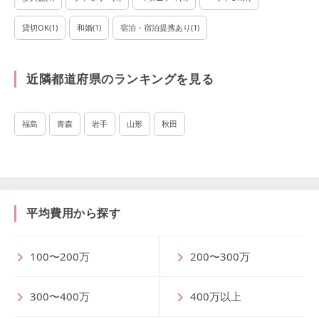
貸切OK
(
1
)
和婚
(
1
)
宿泊・宿泊提携あり
(
1
)
近隣都道府県のランキングを見る
福島
青森
岩手
山形
秋田
平均費用から探す
100〜200万
200〜300万
300〜400万
400万以上