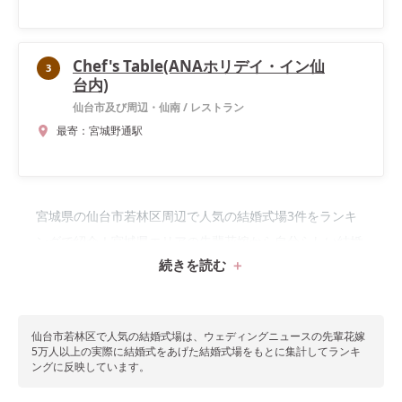
Chef's Table(ANAホリデイ・イン仙
3
台内)
仙台市及び周辺・仙南
/
レストラン
最寄：
宮城野通駅
宮城県の仙台市若林区周辺で人気の結婚式場3件をランキ
ングで紹介！宮城県エリアの先輩花嫁から自分らしい結婚
続きを読む
式が見つかる♡
仙台市若林区で
人気の結婚式場は、ウェディングニュースの先輩花嫁
5万人以上の実際に結婚式をあげた結婚式場をもとに集計してランキ
ングに反映しています。