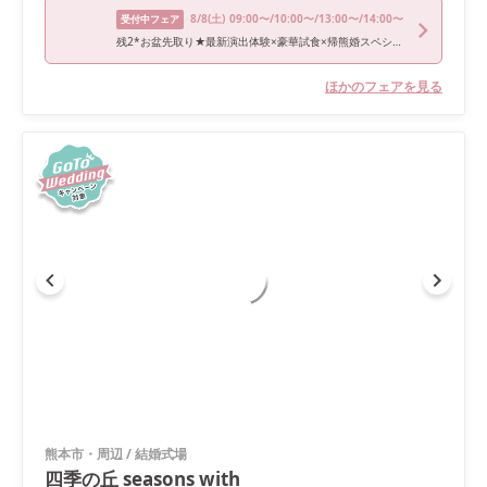
8/8
(土)
09:00〜/10:00〜/13:00〜/14:00〜
受付中フェア
残2*お盆先取り★最新演出体験×豪華試食×帰熊婚スペシャル特典
ほかのフェアを見る
熊本市・周辺
/
結婚式場
四季の丘 seasons with