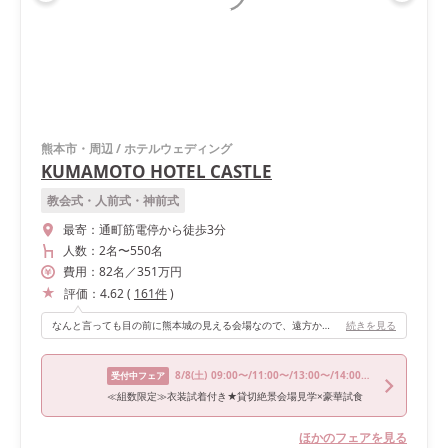
熊本市・周辺
/
ホテルウェディング
KUMAMOTO HOTEL CASTLE
教会式・人前式・神前式
最寄：
通町筋電停から徒歩3分
人数：
2名
〜
550名
費用：
82
名
／
351
万円
評価：
4.62
(
161
件
)
なんと言っても目の前に熊本城の見える会場なので、遠方からのゲストはたくさん写真を撮っていました。 熊本城が現在復興中なのですが、逆に復興中の熊本城を見て頂く事ができて良かったと思っています。
続きを見る
8/8
(土)
09:00〜/11:00〜/13:00〜/14:00〜/16:00〜
受付中フェア
≪組数限定≫衣装試着付き★貸切絶景会場見学×豪華試食
ほかのフェアを見る