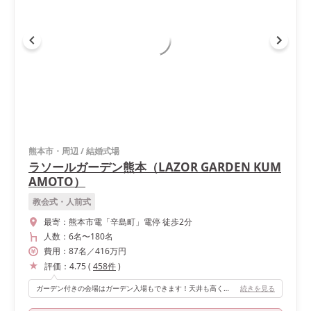
熊本市・周辺
/
結婚式場
ラソールガーデン熊本（LAZOR GARDEN KUM
AMOTO）
教会式・人前式
最寄：
熊本市電「辛島町」電停 徒歩2分
人数：
6名
〜
180名
費用：
87
名
／
416
万円
評価：
4.75
(
458
件
)
ガーデン付きの会場はガーデン入場もできます！天井も高くてとても開放的な明るい空間でゲストと過ごせました！
続きを見る