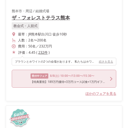
熊本市・周辺
/
結婚式場
ザ・フォレストテラス熊本
教会式・人前式
最寄：
JR熊本駅白川口 徒歩10秒
人数：
2名
〜
200名
費用：
50
名
／
232
万円
評価：
4.45
(
232
件
)
ブラウンとホワイトの2つの会場があります。 私たちはホワイトの雰囲気が好きだったので、ホワイトを選びました。 広さもかなり広く、程よい距離感で席を配置することが出来ました。
続きを見る
8/8
(土)
10:00〜/13:00〜/15:30〜
受付中フェア
【特典重視】189万円優待×3万円コース試食×1万円ギフト券付
ほかのフェアを見る