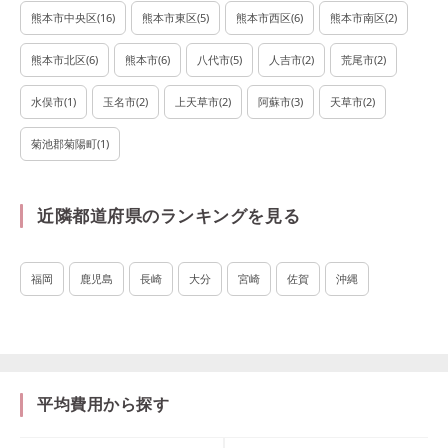
熊本市中央区
(
16
)
熊本市東区
(
5
)
熊本市西区
(
6
)
熊本市南区
(
2
)
熊本市北区
(
6
)
熊本市
(
6
)
八代市
(
5
)
人吉市
(
2
)
荒尾市
(
2
)
水俣市
(
1
)
玉名市
(
2
)
上天草市
(
2
)
阿蘇市
(
3
)
天草市
(
2
)
菊池郡菊陽町
(
1
)
近隣都道府県のランキングを見る
福岡
鹿児島
長崎
大分
宮崎
佐賀
沖縄
平均費用から探す