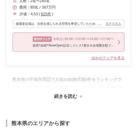
人数：
2名
〜
280名
費用：
80
名
／
367
万円
評価：
4.53
(
625
件
)
披露宴会場は、自然を感じられる空間を希望していたため、フォレストデッキを選びました。落ち着いた緑色の椅子が会場全体の雰囲気に馴染んでおり、ゲストの皆さまにもリラックスして過ごしていただけたのではないかと思います。 入場口の扉がとても大きいため、入場シーンをより印象的に演出できるのも魅力でした。デッキからの入場も可能なので、お色直し後の再入場では雰囲気を変えた演出を取り入れることができます。 また、私たちは利用しませんでしたが、デッキでデザートビュッフェを行うこともできるため、ゲストへのおもてなしを重視したい方にもぴったりの会場だと感じました。 そして、壁面の装飾やデザインがおしゃれなところもお気に入りのポイントです。特にメイン席の後ろは石調のタイルになっており、装花を控えめにしても十分に写真映えします。 後方のカーテンは開けた時と閉めた時とで印象が変わるため、さまざまな雰囲気の写真を残せるのも魅力でした。 チャペルと同様に大きな窓からは緑が見え、自然を身近に感じながら過ごせるのも嬉しいポイントです。落ち着きと開放感のある空間で、ゲストの皆さまとゆったりとした時間を過ごすことができました。
続きを見る
8/8
(土)
09:00〜/12:00〜/14:00〜/17:00〜
受付中フェア
残席1組様*NewOpen記念＼ドレス1着分＆会場費全額プレゼント／熊本イチ新しい選べる3つの新設会場見学＆5品コース試食付き
ほかのフェアを見る
熊本県の宇城市周辺で人気の結婚式場0件をランキングで
紹介！熊本県エリアの先輩花嫁から自分らしい結婚式が見
続きを読む
つかる♡
熊本県のエリアから探す