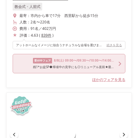
教会式・人前式
最寄：
市内から車で17分 西里駅から徒歩15分
人数：
2名
〜
220名
費用：
91
名
／
402
万円
評価：
4.63
(
839
件
)
アットホームなイメージに似合うナチュラルな会場を選びました。小さめの会場なので親族までしっかりと顔が見え、ガーデンへと続くガラス張りの窓のおかげでとても明るく、素敵な披露宴になりました✧︎*。
続きを見る
8/8
(土)
09:00〜/09:30〜/10:00〜/14:00〜/16:00〜
受付中フェア
残1*お盆SP◆帰省中の見学にも◎リニューアル直前★最大200万円優待★黒毛和牛コース試食×憧れのJUNOドレス試着
ほかのフェアを見る