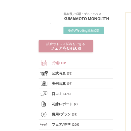
熊本県
／
式場・ゲストハウス
KUMAMOTO MONOLITH
GoToWedding対象式場
試食やドレス試着もできる
フェアをCHECK!
式場TOP
公式写真
(
76
)
実例写真
(
97
)
口コミ
(
378
)
花嫁レポート
(
2
)
費用/
プラン
(
39
)
フェア
/見学
(
209
)