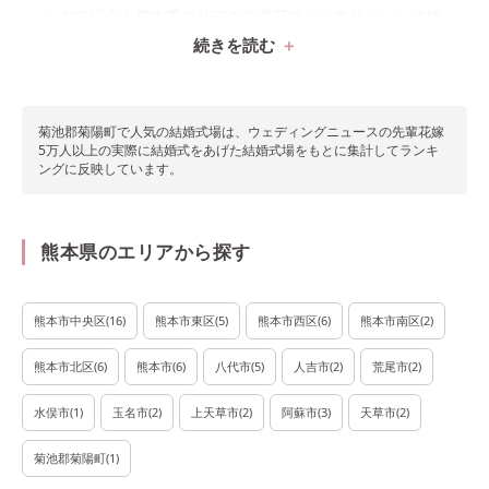
ングで紹介！熊本県エリアの先輩花嫁から自分らしい結婚
続きを読む
式が見つかる♡
菊池郡菊陽町で
人気の結婚式場は、ウェディングニュースの先輩花嫁
5万人以上の実際に結婚式をあげた結婚式場をもとに集計してランキ
ングに反映しています。
熊本県のエリアから探す
熊本市中央区
(
16
)
熊本市東区
(
5
)
熊本市西区
(
6
)
熊本市南区
(
2
)
熊本市北区
(
6
)
熊本市
(
6
)
八代市
(
5
)
人吉市
(
2
)
荒尾市
(
2
)
水俣市
(
1
)
玉名市
(
2
)
上天草市
(
2
)
阿蘇市
(
3
)
天草市
(
2
)
菊池郡菊陽町
(
1
)