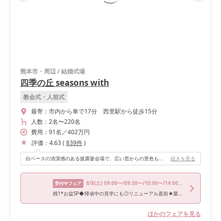
熊本市・周辺
/
結婚式場
四季の丘 seasons with
教会式・人前式
最寄：
市内から車で17分 西里駅から徒歩15分
人数：
2名
〜
220名
費用：
91
名
／
402
万円
評価：
4.63
(
839
件
)
白ベースの清潔感のある披露宴会場で、広い窓からの景色もキレイです！
続きを見る
8/8
(土)
09:00〜/09:30〜/10:00〜/14:00〜/16:00〜
受付中フェア
残1*お盆SP◆帰省中の見学にも◎リニューアル直前★最大200万円優待★黒毛和牛コース試食×憧れのJUNOドレス試着
ほかのフェアを見る