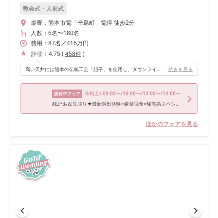
教会式・人前式
最寄：
熊本市電「辛島町」電停 徒歩2分
人数：
6名
〜
180名
費用：
87
名
／
416
万円
評価：
4.75
(
458
件
)
高い天井には熊本の伝統工芸「組子」を使用し、ダウンライトを使ったモダンな雰囲気です。 それに加えて高砂の後ろには大きな窓からガーデンが繋がっており、自然光が入り開放感たっぷりの披露宴会場でした。 お色直しでガーデンから入場するのはマストです♪ ゲストが150名程で会場ギリギリの人数でしたが、開放感のある会場だったので窮屈に感じませんでした。
続きを見る
8/8
(土)
09:00〜/10:00〜/13:00〜/14:00〜
受付中フェア
残2*お盆先取り★最新演出体験×豪華試食×帰熊婚スペシャル特典
ほかのフェアを見る