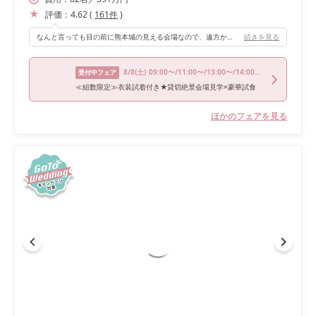
評価：
4.62
(
161
件
)
なんと言っても目の前に熊本城の見える会場なので、遠方からのゲストはたくさん写真を撮っていました。 熊本城が現在復興中なのですが、逆に復興中の熊本城を見て頂く事ができて良かったと思っています。
続きを見る
8/8
(土)
09:00〜/11:00〜/13:00〜/14:00〜/16:00〜
受付中フェア
≪組数限定≫衣装試着付き★貸切絶景会場見学×豪華試食
ほかのフェアを見る