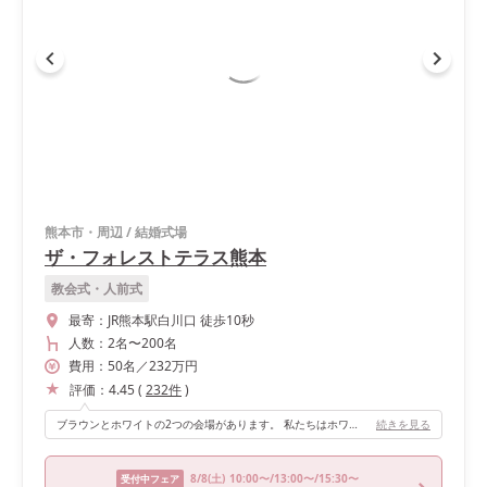
熊本市・周辺
/
結婚式場
ザ・フォレストテラス熊本
教会式・人前式
最寄：
JR熊本駅白川口 徒歩10秒
人数：
2名
〜
200名
費用：
50
名
／
232
万円
評価：
4.45
(
232
件
)
ブラウンとホワイトの2つの会場があります。 私たちはホワイトの雰囲気が好きだったので、ホワイトを選びました。 広さもかなり広く、程よい距離感で席を配置することが出来ました。
続きを見る
8/8
(土)
10:00〜/13:00〜/15:30〜
受付中フェア