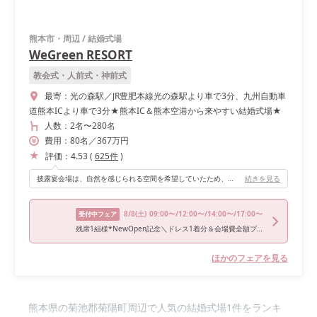
熊本市・周辺
/
結婚式場
WeGreen RESORT
教会式・人前式・神前式
最寄：
光の森駅／JR豊肥本線光の森駅より車で3分、九州自動車
道熊本ICより車で3分★熊本IC＆熊本空港から来やすい結婚式場★
人数：
2名
〜
280名
費用：
80
名
／
367
万円
評価：
4.53
(
625
件
)
披露宴会場は、自然を感じられる空間を希望していたため、フォレストデッキを選びました。落ち着いた緑色の椅子が会場全体の雰囲気に馴染んでおり、ゲストの皆さまにもリラックスして過ごしていただけたのではないかと思います。 入場口の扉がとても大きいため、入場シーンをより印象的に演出できるのも魅力でした。デッキからの入場も可能なので、お色直し後の再入場では雰囲気を変えた演出を取り入れることができます。 また、私たちは利用しませんでしたが、デッキでデザートビュッフェを行うこともできるため、ゲストへのおもてなしを重視したい方にもぴったりの会場だと感じました。 そして、壁面の装飾やデザインがおしゃれなところもお気に入りのポイントです。特にメイン席の後ろは石調のタイルになっており、装花を控えめにしても十分に写真映えします。 後方のカーテンは開けた時と閉めた時とで印象が変わるため、さまざまな雰囲気の写真を残せるのも魅力でした。 チャペルと同様に大きな窓からは緑が見え、自然を身近に感じながら過ごせるのも嬉しいポイントです。落ち着きと開放感のある空間で、ゲストの皆さまとゆったりとした時間を過ごすことができました。
続きを見る
8/8
(土)
09:00〜/12:00〜/14:00〜/17:00〜
受付中フェア
残席1組様*NewOpen記念＼ドレス1着分＆会場費全額プレゼント／熊本イチ新しい選べる3つの新設会場見学＆5品コース試食付き
ほかのフェアを見る
熊本県の菊池郡菊陽町周辺で人気の結婚式場1件をランキ