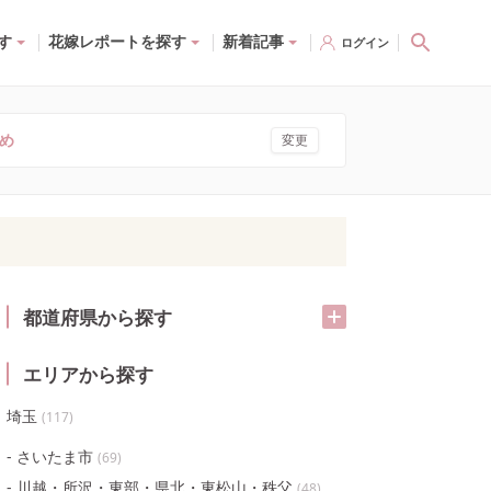
す
花嫁レポートを探す
新着記事
ログイン
め
変更
都道府県から探す
エリアから探す
埼玉
(
117
)
さいたま市
(
69
)
川越・所沢・東部・県北・東松山・秩父
(
48
)