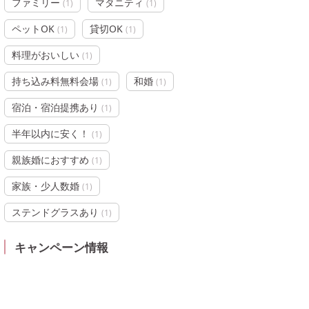
ファミリー
マタニティ
(
1
)
(
1
)
ペットOK
貸切OK
(
1
)
(
1
)
料理がおいしい
(
1
)
持ち込み料無料会場
和婚
(
1
)
(
1
)
宿泊・宿泊提携あり
(
1
)
半年以内に安く！
(
1
)
親族婚におすすめ
(
1
)
家族・少人数婚
(
1
)
ステンドグラスあり
(
1
)
キャンペーン情報