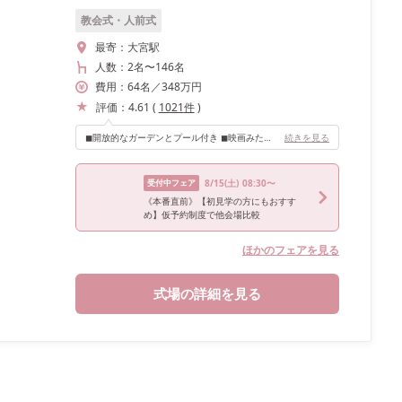
教会式・人前式
最寄：
大宮駅
人数：
2名
〜
146名
費用：
64
名
／
348
万円
評価：
4.61
(
1021
件
)
◼︎開放的なガーデンとプール付き ◼︎映画みたいな向かい合わせの階段 ◼︎どんな天気でも明るく見える白を基調とした会場 ◼︎高砂の後ろには長いソファ有り ◼︎レストラン併設だからこそおいしい料理 ◼︎オリジナルドリンクでのおもてなし ◼︎待合ロビーすらおしゃれすぎて、どこを撮ってもフォトジェニックな空間
続きを見る
受付中フェア
8/15
(土)
08:30〜
《本番直前》【初見学の方にもおすす
め】仮予約制度で他会場比較
ほかのフェアを見る
式場の詳細を見る