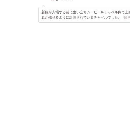
新婦が入場する前に生い立ちムービーをチャペル内で上
真が残せるように計算されているチャペルでした。
続