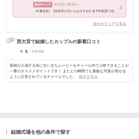
8/15
(土)
08:30〜
受付中フェア
《本番直前》【初見学の方にもおすすめ】仮予約制度で他会場比較
ほかのフェアを見る
西大宮で結婚したカップルの
新着口コミ
5
/ 先輩花嫁
新婦が入場する前に生い立ちムービーをチャペル内で上映できることが
一番のオススメポイントです！ またどの瞬間でも素敵な写真が残せる
ように計算されているチャペルでした。
続きを見る
結婚式場を他の条件で探す