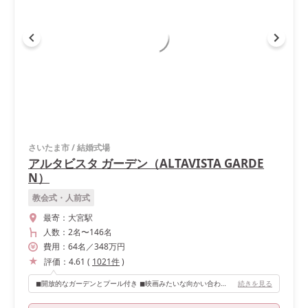
さいたま市
/
結婚式場
アルタビスタ ガーデン（ALTAVISTA GARDE
N）
教会式・人前式
最寄：
大宮駅
人数：
2名
〜
146名
費用：
64
名
／
348
万円
評価：
4.61
(
1021
件
)
◼︎開放的なガーデンとプール付き ◼︎映画みたいな向かい合わせの階段 ◼︎どんな天気でも明るく見える白を基調とした会場 ◼︎高砂の後ろには長いソファ有り ◼︎レストラン併設だからこそおいしい料理 ◼︎オリジナルドリンクでのおもてなし ◼︎待合ロビーすらおしゃれすぎて、どこを撮ってもフォトジェニックな空間
続きを見る