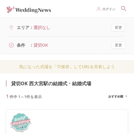
ログイン
エリア
選択なし
変更
条件
貸切OK
変更
気になった式場を「♡保存」してURLを共有しよう
貸切OK 西大宮駅の結婚式・結婚式場
1
件中
1
～
1
件を表示
おすすめ順