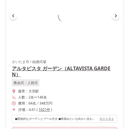
さいたま市
/
結婚式場
アルタビスタ ガーデン（ALTAVISTA GARDE
N）
教会式・人前式
最寄：
大宮駅
人数：
2名
〜
146名
費用：
64
名
／
348
万円
評価：
4.61
(
1021
件
)
◼︎開放的なガーデンとプール付き ◼︎映画みたいな向かい合わせの階段 ◼︎どんな天気でも明るく見える白を基調とした会場 ◼︎高砂の後ろには長いソファ有り ◼︎レストラン併設だからこそおいしい料理 ◼︎オリジナルドリンクでのおもてなし ◼︎待合ロビーすらおしゃれすぎて、どこを撮ってもフォトジェニックな空間
続きを見る