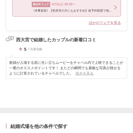
8/15
(土)
08:30〜
受付中フェア
《本番直前》【初見学の方にもおすすめ】仮予約制度で他会場比較
ほかのフェアを見る
西大宮で結婚したカップルの
新着口コミ
5
/ 先輩花嫁
新婦が入場する前に生い立ちムービーをチャペル内で上映できることが
一番のオススメポイントです！ またどの瞬間でも素敵な写真が残せる
ように計算されているチャペルでした。
続きを見る
結婚式場を他の条件で探す